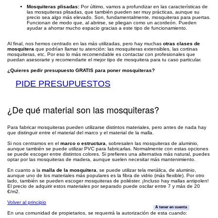
Mosquiteras plisadas:
Por último, vamos a profundizar en las características de
las mosquiteras plisadas, que también pueden ser muy prácticas, aunque su
precio sea algo más elevado. Son, fundamentalmente, mosquiteras para puertas.
Funcionan de modo que, al abrirse, se pliegan como un acordeón. Pueden
ayudar a ahorrar mucho espacio gracias a este tipo de funcionamiento.
Al final, nos hemos centrado en las más utilizadas, pero hay muchas
otras clases de
mosquitera
que podrían llamar tu atención: las mosquiteras extensibles, las cortinas
mosquiteras, etc. Por eso lo más recomendable es contactar con profesionales que
puedan asesorarte y recomendarte el mejor tipo de mosquitera para tu caso particular.
¿Quieres pedir presupuesto GRATIS para poner mosquiteras?
PIDE PRESUPUESTOS
¿De qué material son las mosquiteras?
Para fabricar mosquiteras pueden utilizarse distintos materiales, pero antes de nada hay
que distinguir entre el material del marco y el material de la malla.
Si nos centramos en el
marco o estructura
, sobresalen las mosquiteras de aluminio,
aunque también se puede utilizar PVC para fabricarlas. Normalmente con estas opciones
se puede escoger entre distintos colores. Si prefieres una alternativa más natural, puedes
optar por las mosquiteras de madera, aunque suelen necesitar más mantenimiento.
En cuanto a la
malla de la mosquitera
, se puede utilizar tela metálica, de aluminio,
aunque uno de los materiales más populares es la fibra de vidrio (más flexible). Por otro
lado, también se pueden escoger mosquiteras de poliéster. ¡Incluso hay mallas antipolen!
El precio de adquirir estos materiales por separado puede oscilar entre 7 y más de 20
€/m2.
Volver al principio
A tener en cuenta
En una comunidad de propietarios, se requerirá la autorización de esta cuando: