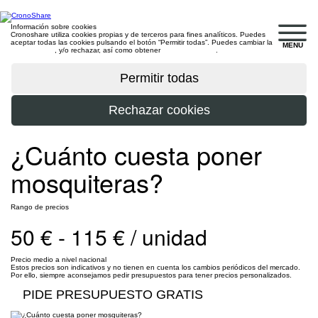
Información sobre cookies
Cronoshare utiliza cookies propias y de terceros para fines analíticos. Puedes
aceptar todas las cookies pulsando el botón “Permitir todas”. Puedes cambiar la
MENU
configuración
, y/o rechazar, así como obtener
más información
.
¿Cuánto cuesta poner
mosquiteras?
Rango de precios
50 € - 115 € / unidad
Precio medio a nivel nacional
Estos precios son indicativos y no tienen en cuenta los cambios periódicos del mercado.
Por ello, siempre aconsejamos pedir presupuestos para tener precios personalizados.
PIDE PRESUPUESTO GRATIS