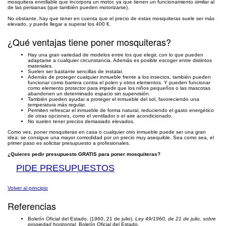
mosquitera enrollable que incorpora un motor, ya que tienen un funcionamiento similar al
de las persianas (que también pueden motorizarse).
No obstante, hay que tener en cuenta que el precio de estas mosquiteras suele ser más
elevado, y puede llegar a superar los 400 €.
¿Qué ventajas tiene poner mosquiteras?
Hay una gran variedad de modelos entre los que elegir, con lo que pueden
adaptarse a cualquier circunstancia. Además es posible escoger entre distintos
materiales.
Suelen ser bastante sencillas de instalar.
Además de proteger cualquier inmueble frente a los insectos, también pueden
funcionar como barrera contra el polen y otros elementos. Y pueden funcionar
como elemento protector para impedir que los niños pequeños o las mascotas
abandonen un determinado espacio sin supervisión.
También pueden ayudar a proteger el inmueble del sol, favoreciendo una
temperatura más regular.
Permiten refrescar el inmueble de forma natural, reduciendo el gasto energético
de otras opciones, como el ventilador o el aire acondicionado.
No suelen tener precios demasiado elevados.
Como ves, poner mosquiteras en casa o cualquier otro inmueble puede ser una gran
idea: se consigue una mayor comodidad por un precio muy asequible. Sea como sea, el
primer paso es solicitar presupuesto a profesionales.
¿Quieres pedir presupuesto GRATIS para poner mosquiteras?
PIDE PRESUPUESTOS
Volver al principio
Referencias
Boletín Oficial del Estado. (1960, 21 de julio).
Ley 49/1960, de 21 de julio, sobre
propiedad horizontal.
Boletín Oficial del Estado.