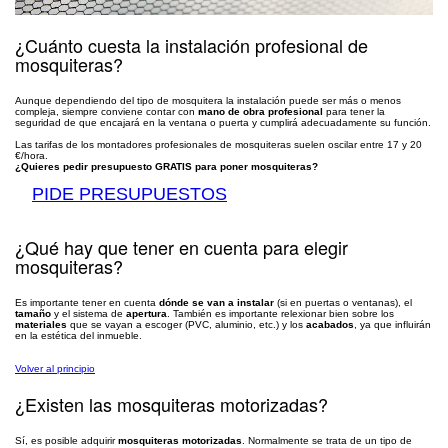
¿Cuánto cuesta la instalación profesional de
mosquiteras?
Aunque dependiendo del tipo de mosquitera la instalación puede ser más o menos
compleja, siempre conviene contar con
mano de obra profesional
para tener la
seguridad de que encajará en la ventana o puerta y cumplirá adecuadamente su función.
Las tarifas de los montadores profesionales de mosquiteras suelen oscilar entre 17 y 20
€/hora.
¿Quieres pedir presupuesto GRATIS para poner mosquiteras?
PIDE PRESUPUESTOS
¿Qué hay que tener en cuenta para elegir
mosquiteras?
Es importante tener en cuenta
dónde se van a instalar
(si en puertas o ventanas), el
tamaño
y el sistema de
apertura
. También es importante relexionar bien sobre los
materiales
que se vayan a escoger (PVC, aluminio, etc.) y los
acabados
, ya que influirán
en la estética del inmueble.
Volver al principio
¿Existen las mosquiteras motorizadas?
Sí, es posible adquirir
mosquiteras motorizadas
. Normalmente se trata de un tipo de