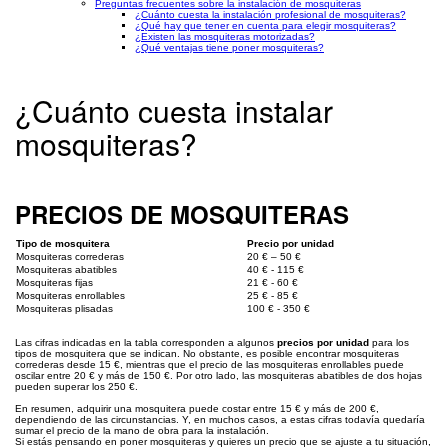
Preguntas frecuentes sobre la instalación de mosquiteras
¿Cuánto cuesta la instalación profesional de mosquiteras?
¿Qué hay que tener en cuenta para elegir mosquiteras?
¿Existen las mosquiteras motorizadas?
¿Qué ventajas tiene poner mosquiteras?
¿Cuánto cuesta instalar
mosquiteras?
PRECIOS DE MOSQUITERAS
Tipo de mosquitera
Precio por unidad
Mosquiteras correderas
20 € – 50 €
Mosquiteras abatibles
40 € - 115 €
Mosquiteras fijas
21 € - 60 €
Mosquiteras enrollables
25 € - 85 €
Mosquiteras plisadas
100 € - 350 €
Las cifras indicadas en la tabla corresponden a algunos
precios por unidad
para los
tipos de mosquitera que se indican. No obstante, es posible encontrar mosquiteras
correderas desde 15 €, mientras que el precio de las mosquiteras enrollables puede
oscilar entre 20 € y más de 150 €. Por otro lado, las mosquiteras abatibles de dos hojas
pueden superar los 250 €.
En resumen, adquirir una mosquitera puede costar entre 15 € y más de 200 €,
dependiendo de las circunstancias. Y, en muchos casos, a estas cifras todavía quedaría
sumar el precio de la mano de obra para la instalación.
Si estás pensando en poner mosquiteras y quieres un precio que se ajuste a tu situación,