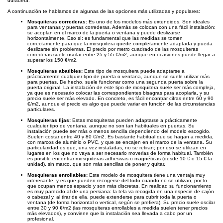
duradera.
A continuación te hablamos de algunas de las opciones más utilizadas y populares:
Mosquiteras correderas:
Es uno de los modelos más extendidos. Son ideales
para ventanas y puertas correderas. Además se colocan con una fácil instalación:
se acoplan en el marco de la puerta o ventana y puede deslizarse
horizontalmente. Eso sí: es fundamental que las medidas se tomen
correctamente para que la mosquitera quede completamente adaptada y pueda
deslizarse sin problemas. El precio por metro cuadrado de las mosquiteras
correderas suele oscilar entre 25 y 55 €/m2, aunque en ocasiones puede llegar a
superar los 150 €/m2.
Mosquiteras abatibles:
Este tipo de mosquitera puede adaptarse a
prácticamente cualquier tipo de puerta o ventana, aunque se suele utilizar más
para puertas. De hecho, suele funcionar como una segunda puerta sobre la
puerta original. La instalación de este tipo de mosquitera suele ser más compleja,
ya que es necesario colocar las correspondientes bisagras para acoplarla, y su
precio suele ser más elevado. En concreto, es fácil encontrar cifras entre 60 y 90
€/m2, aunque el precio es algo que puede variar en función de las circunstancias
particulares.
Mosquiteras fijas:
Estas mosquiteras pueden adaptarse a prácticamente
cualquier tipo de ventana, aunque no son tan habituales en puertas. Su
instalación puede ser más o menos sencilla dependiendo del modelo escogido.
Suelen costar entre 40 y 80 €/m2. Es bastante habitual que se hagan a medida,
con marcos de aluminio o PVC, y que se encajen en el marco de la ventana. Su
particularidad es que, una vez instaladas, no se retiran; por eso se utilizan en
lugares en los que no vaya a ser necesario moverlas de forma habitual. También
es posible encontrar mosquiteras adhesivas o magnéticas (desde 10 € o 15 € la
unidad), sin marco, que son más sencillas de poner y quitar.
Mosquiteras enrollables:
Este modelo de mosquitera tiene una ventaja muy
interesante, y es que pueden recogerse del todo cuando no se utilizan, por lo
que ocupan menos espacio y son más discretas. En realidad su funcionamiento
es muy parecido al de una persiana: la tela va recogida en una especie de cajón
o cabezal y, al tirar de ella, puede extenderse para cubrir toda la puerta o
ventana (de forma horizontal o vertical, según se prefiera). Su precio suele oscilar
entre 30 y 90 €/m2 (las mosquiteras enrollables a medida suelen tener precios
más elevados), y conviene que la instalación sea llevada a cabo por un
profesional.