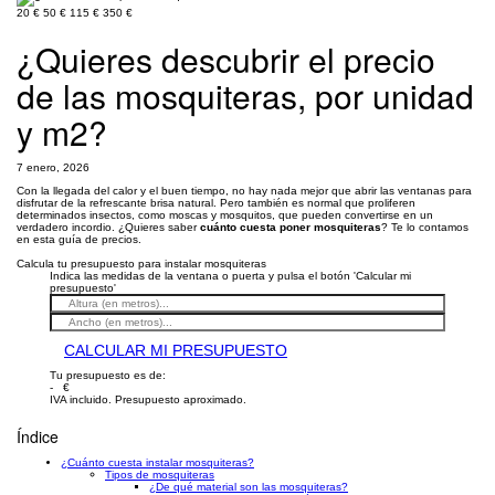
20 €
50 €
115 €
350 €
¿Quieres descubrir el precio
de las mosquiteras, por unidad
y m2?
7 enero, 2026
Con la llegada del calor y el buen tiempo, no hay nada mejor que abrir las ventanas para
disfrutar de la refrescante brisa natural. Pero también es normal que proliferen
determinados insectos, como moscas y mosquitos, que pueden convertirse en un
verdadero incordio. ¿Quieres saber
cuánto cuesta poner mosquiteras
? Te lo contamos
en esta guía de precios.
Calcula tu presupuesto para instalar mosquiteras
Indica las medidas de la ventana o puerta y pulsa el botón 'Calcular mi
presupuesto'
CALCULAR MI PRESUPUESTO
Tu presupuesto es de:
- €
IVA incluido. Presupuesto aproximado.
Índice
¿Cuánto cuesta instalar mosquiteras?
Tipos de mosquiteras
¿De qué material son las mosquiteras?