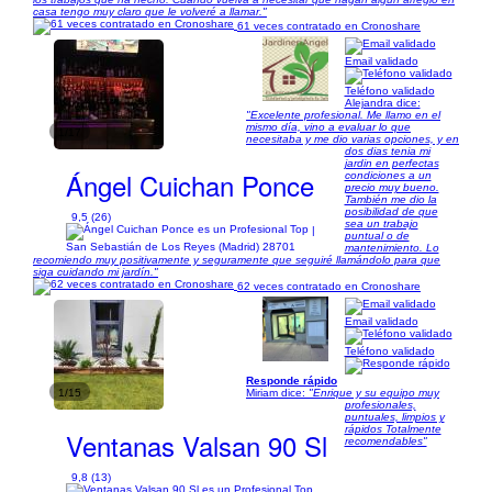
casa tengo muy claro que le volveré a llamar."
61 veces contratado en Cronoshare
Email validado
Teléfono validado
Alejandra dice:
"Excelente profesional. Me llamo en el
mismo día, vino a evaluar lo que
1/17
necesitaba y me dio varias opciones, y en
dos dias tenia mi
jardin en perfectas
Ángel Cuichan Ponce
condiciones a un
precio muy bueno.
También me dio la
posibilidad de que
9,5 (26)
sea un trabajo
|
puntual o de
San Sebastián de Los Reyes (Madrid) 28701
mantenimiento. Lo
recomiendo muy positivamente y seguramente que seguiré llamándolo para que
siga cuidando mi jardín."
62 veces contratado en Cronoshare
Email validado
Teléfono validado
Responde rápido
1/15
Miriam dice:
"Enrique y su equipo muy
profesionales,
puntuales, limpios y
rápidos Totalmente
Ventanas Valsan 90 Sl
recomendables"
9,8 (13)