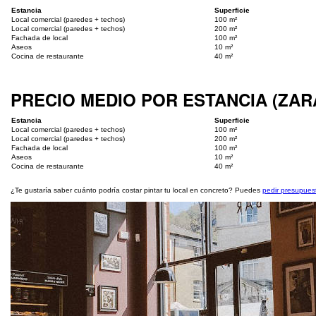
Estancia
Superficie
Local comercial (paredes + techos)
100 m²
Local comercial (paredes + techos)
200 m²
Fachada de local
100 m²
Aseos
10 m²
Cocina de restaurante
40 m²
PRECIO MEDIO POR ESTANCIA (ZA
Estancia
Superficie
Local comercial (paredes + techos)
100 m²
Local comercial (paredes + techos)
200 m²
Fachada de local
100 m²
Aseos
10 m²
Cocina de restaurante
40 m²
¿Te gustaría saber cuánto podría costar pintar tu local en concreto? Puedes
pedir presupuest