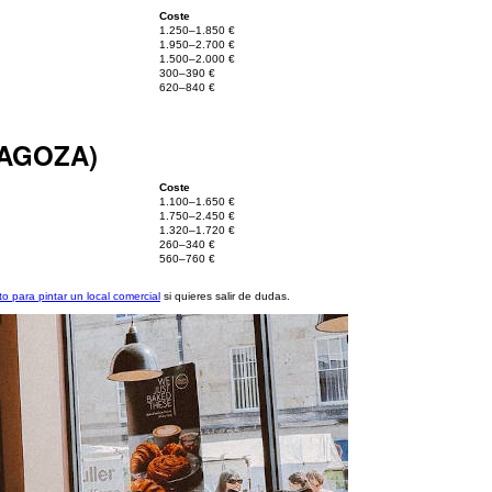
Coste
1.250–1.850 €
1.950–2.700 €
1.500–2.000 €
300–390 €
620–840 €
RAGOZA)
Coste
1.100–1.650 €
1.750–2.450 €
1.320–1.720 €
260–340 €
560–760 €
o para pintar un local comercial
si quieres salir de dudas.