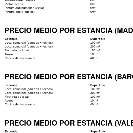
Alisado/alisar paredes
€/m²
Pintar techos
€/m²
Pintura anti-humedad (extra)
€/m²
Pintura epoxi (suelos)
€/m²
PRECIO MEDIO POR ESTANCIA (MAD
Estancia
Superficie
Local comercial (paredes + techos)
100 m²
Local comercial (paredes + techos)
200 m²
Fachada de local
100 m²
Aseos
10 m²
Cocina de restaurante
40 m²
PRECIO MEDIO POR ESTANCIA (BA
Estancia
Superficie
Local comercial (paredes + techos)
100 m²
Local comercial (paredes + techos)
200 m²
Fachada de local
100 m²
Aseos
10 m²
Cocina de restaurante
40 m²
PRECIO MEDIO POR ESTANCIA (VAL
Estancia
Superficie