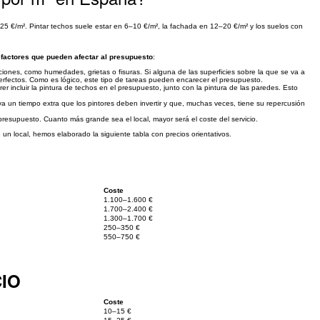
5–25 €/m². Pintar techos suele estar en 6–10 €/m², la fachada en 12–20 €/m² y los suelos con
s
factores que pueden afectar al presupuesto
:
iones, como humedades, grietas o fisuras. Si alguna de las superficies sobre la que se va a
sperfectos. Como es lógico, este tipo de tareas pueden encarecer el presupuesto.
 incluir la pintura de techos en el presupuesto, junto con la pintura de las paredes. Esto
va un tiempo extra que los pintores deben invertir y que, muchas veces, tiene su repercusión
presupuesto. Cuanto más grande sea el local, mayor será el coste del servicio.
un local, hemos elaborado la siguiente tabla con precios orientativos.
Coste
1.100–1.600 €
1.700–2.400 €
1.300–1.700 €
250–350 €
550–750 €
CIO
Coste
10–15 €