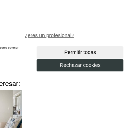
pide precio gratis
¿eres un profesional?
sí como obtener
más
eresar: