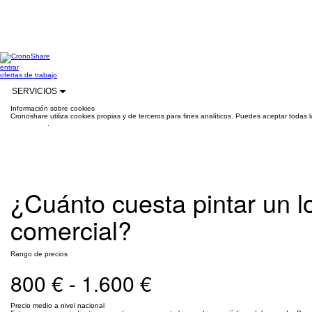
entrar
ofertas de trabajo
SERVICIOS
Información sobre cookies
Cronoshare utiliza cookies propias y de terceros para fines analíticos. Puedes aceptar todas 
información
.
¿Cuánto cuesta pintar un l
comercial?
Rango de precios
800 € - 1.600 €
Precio medio a nivel nacional