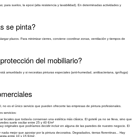
 para suelos, la epoxi (alta resistencia y lavabilidad). En determinadas actividades y
s se pinta?
alargar plazos. Para minimizar cierres, conviene coordinar zonas, ventilación y tiempos de
protección del mobiliario?
al está amueblado y si necesitas pinturas especiales (anti-humedad, antibacteriana, ignífuga)
omerciales
l, no es el único servicio que pueden ofrecerte las empresas de pintura profesionales.
s servicios:
r locales que todavía conservan una estética más clásica. El gotelé ya no se lleva, sino que
redes suele oscilar entre 25 y 40 €/m²
y originales que podríamos decidir incluir en alguna de las paredes de nuestro negocio. El
 nada mejor que apostar por la pintura decorativa. Degradados, tierras florentinas... Hay
uesta entre 10 y 15 €/m2.