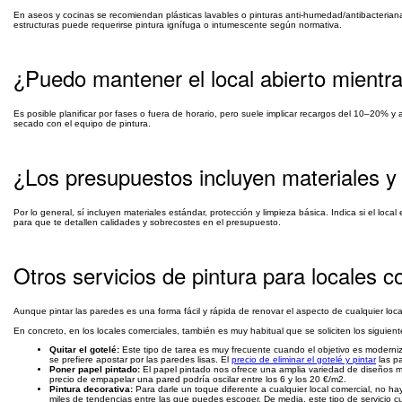
En aseos y cocinas se recomiendan plásticas lavables o pinturas anti-humedad/antibacterianas;
estructuras puede requerirse pintura ignífuga o intumescente según normativa.
¿Puedo mantener el local abierto mientra
Es posible planificar por fases o fuera de horario, pero suele implicar recargos del 10–20% y 
secado con el equipo de pintura.
¿Los presupuestos incluyen materiales y 
Por lo general, sí incluyen materiales estándar, protección y limpieza básica. Indica si el loc
para que te detallen calidades y sobrecostes en el presupuesto.
Otros servicios de pintura para locales c
Aunque pintar las paredes es una forma fácil y rápida de renovar el aspecto de cualquier loca
En concreto, en los locales comerciales, también es muy habitual que se soliciten los siguiente
Quitar el gotelé:
Este tipo de tarea es muy frecuente cuando el objetivo es moderniza
se prefiere apostar por las paredes lisas. El
precio de eliminar el gotelé y pintar
las pa
Poner papel pintado:
El papel pintado nos ofrece una amplia variedad de diseños mu
precio de empapelar una pared podría oscilar entre los 6 y los 20 €/m2.
Pintura decorativa:
Para darle un toque diferente a cualquier local comercial, no hay
miles de tendencias entre las que puedes escoger. De media, este tipo de servicio c