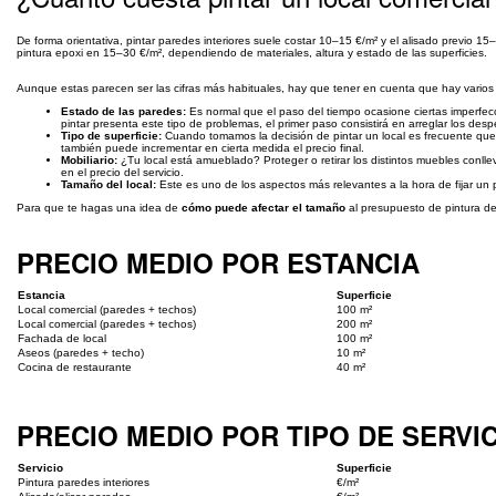
De forma orientativa, pintar paredes interiores suele costar 10–15 €/m² y el alisado previo 1
pintura epoxi en 15–30 €/m², dependiendo de materiales, altura y estado de las superficies.
Aunque estas parecen ser las cifras más habituales, hay que tener en cuenta que hay vario
Estado de las paredes:
Es normal que el paso del tiempo ocasione ciertas imperfecc
pintar presenta este tipo de problemas, el primer paso consistirá en arreglar los de
Tipo de superficie:
Cuando tomamos la decisión de pintar un local es frecuente querer
también puede incrementar en cierta medida el precio final.
Mobiliario:
¿Tu local está amueblado? Proteger o retirar los distintos muebles conlle
en el precio del servicio.
Tamaño del local:
Este es uno de los aspectos más relevantes a la hora de fijar un 
Para que te hagas una idea de
cómo puede afectar el tamaño
al presupuesto de pintura de 
PRECIO MEDIO POR ESTANCIA
Estancia
Superficie
Local comercial (paredes + techos)
100 m²
Local comercial (paredes + techos)
200 m²
Fachada de local
100 m²
Aseos (paredes + techo)
10 m²
Cocina de restaurante
40 m²
PRECIO MEDIO POR TIPO DE SERVI
Servicio
Superficie
Pintura paredes interiores
€/m²