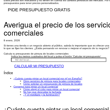
Estos precios son indicativos y no tienen en cuenta los cambios periódicos del mercado. Por 
presupuestos para tener precios personalizados.
PIDE PRESUPUESTO GRATIS
Averigua el precio de los servici
comerciales
8 enero, 2026
Si tienes una tienda o un negocio abierto al público, sabrás lo importante que es ofrecer u
lo que se fijan los clientes. ¿Estás pensando en renovar o mejorar el aspecto de tu negoci
Calcula tu presupuesto de pintura de locales comerciales
Indica los metros cuadrados del local y pulsa el botón 'Calcular mi presupuesto'
CALCULAR MI PRESUPUESTO
Índice
¿Cuánto cuesta pintar un local comercial por m² en España?
Otros servicios de pintura para locales comerciales
Cómo solicitar un presupuesto de pintura de locales
Consejos para pintar un local comercial
Cómo elegir el color para pintar un local comercial
No hay que descuidar la fachada
¿Y el mobiliario y la iluminación?
¿Cuánto cuesta pintar un local comercia