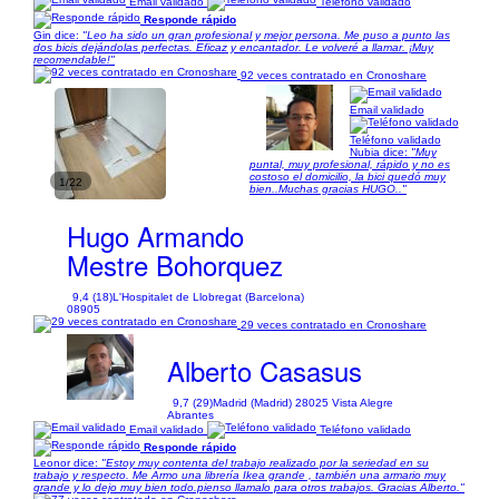
Email validado
Teléfono validado
Responde rápido
Gin dice:
"Leo ha sido un gran profesional y mejor persona. Me puso a punto las
dos bicis dejándolas perfectas. Eficaz y encantador. Le volveré a llamar. ¡Muy
recomendable!"
92 veces contratado en Cronoshare
Email validado
Teléfono validado
Nubia dice:
"Muy
puntal, muy profesional, rápido y no es
costoso el domicilio, la bici quedó muy
1/22
bien..Muchas gracias HUGO.."
Hugo Armando
Mestre Bohorquez
9,4 (18)
L'Hospitalet de Llobregat (Barcelona)
08905
29 veces contratado en Cronoshare
Alberto Casasus
9,7 (29)
Madrid (Madrid) 28025 Vista Alegre
Abrantes
Email validado
Teléfono validado
Responde rápido
Leonor dice:
"Estoy muy contenta del trabajo realizado por la seriedad en su
trabajo y respecto. Me Armo una librería Ikea grande , también una armario muy
grande y lo dejo muy bien todo.pienso llamalo para otros trabajos. Gracias Alberto."