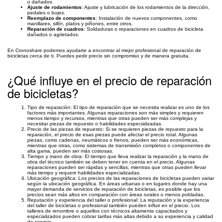
o dañados.
Ajuste de rodamientos
: Ajuste y lubricación de los rodamientos de la dirección,
pedales o bujes.
Reemplazo de componentes
: Instalación de nuevos componentes, como
manillares, sillín, platos y piñones, entre otros.
Reparación de cuadros
: Soldaduras o reparaciones en cuadros de bicicleta
dañados o agrietados.
En Cronoshare podemos ayudarte a encontrar al mejor profesional de reparación de
bicicletas cerca de ti. Puedes pedir precio sin compromiso y de manera gratuita.
¿Qué influye en el precio de reparación
de bicicletas?
Tipo de reparación: El tipo de reparación que se necesita realizar es uno de los
factores más importantes. Algunas reparaciones son más simples y requieren
menos tiempo y recursos, mientras que otras pueden ser más complejas y
necesitar piezas de repuesto o habilidades especializadas.
Precio de las piezas de repuesto: Si se requieren piezas de repuesto para la
reparación, el precio de esas piezas puede afectar el precio total. Algunas
piezas, como cadenas, neumáticos o frenos, pueden ser más económicas,
mientras que otras, como sistemas de transmisión completos o componentes de
alta gama, pueden ser más costosas.
Tiempo y mano de obra: El tiempo que lleva realizar la reparación y la mano de
obra del técnico también se deben tener en cuenta en el precio. Algunas
reparaciones pueden ser rápidas y sencillas, mientras que otras pueden llevar
más tiempo y requerir habilidades especializadas.
Ubicación geográfica: Los precios de las reparaciones de bicicletas pueden variar
según la ubicación geográfica. En áreas urbanas o en lugares donde hay una
mayor demanda de servicios de reparación de bicicletas, es posible que los
precios sean más altos en comparación con áreas rurales o menos pobladas.
Reputación y experiencia del taller o profesional: La reputación y la experiencia
del taller de bicicletas o profesional también pueden influir en el precio. Los
talleres de renombre o aquellos con técnicos altamente capacitados y
especializados pueden cobrar tarifas más altas debido a su experiencia y calidad
de servicio.