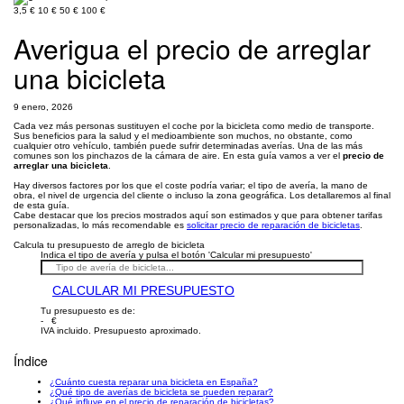
3,5 €
10 €
50 €
100 €
Averigua el precio de arreglar
una bicicleta
9 enero, 2026
Cada vez más personas sustituyen el coche por la bicicleta como medio de transporte.
Sus beneficios para la salud y el medioambiente son muchos, no obstante, como
cualquier otro vehículo, también puede sufrir determinadas averías. Una de las más
comunes son los pinchazos de la cámara de aire. En esta guía vamos a ver el
precio de
arreglar una bicicleta
.
Hay diversos factores por los que el coste podría variar; el tipo de avería, la mano de
obra, el nivel de urgencia del cliente o incluso la zona geográfica. Los detallaremos al final
de esta guía.
Cabe destacar que los precios mostrados aquí son estimados y que para obtener tarifas
personalizadas, lo más recomendable es
solicitar precio de reparación de bicicletas
.
Calcula tu presupuesto de arreglo de bicicleta
Indica el tipo de avería y pulsa el botón 'Calcular mi presupuesto'
CALCULAR MI PRESUPUESTO
Tu presupuesto es de:
- €
IVA incluido. Presupuesto aproximado.
Índice
¿Cuánto cuesta reparar una bicicleta en España?
¿Qué tipo de averías de bicicleta se pueden reparar?
¿Qué influye en el precio de reparación de bicicletas?