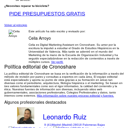
¿Necesitas reparar tu bicicleta?
PIDE PRESUPUESTOS GRATIS
Volver al principio
Este artículo ha sido escrito y revisado por:
Celia Arroyo
Celia es Digital Marketing Assistant en Cronoshare. Su amor por la
escritura la impulsó a estudiar el Grado de Estudios Hispánicos en la
Universidad de Valencia. Más tarde se adentró en el mundo del
Marketing de la mano de la Escuela de Organización Industrial y ha
seguido especializándose en la redacción de contenidos a través de
múltiples cursos.
Ver perfil.
Política editorial de Cronoshare
La política editorial de Cronoshare se basa en la verificación de la información a través del
método de revisión por pares y consultas a expertos en cada área. El equipo editorial
está especializado y aporta su punto de vista gracias a su formación en áreas tan
diversas como el periodismo, arquitectura, filología hispánica o el marketing. Se basan en
tres valores fundamentales como son el rigor informativo, la calidad del contenido y la
ética. Nuestras fuentes de información son diversas, incluyendo sitios web
gubernamentales, asociaciones profesionales, Colegios Profesionales y datos, tanto
internos como externos.
Más información sobre nuestro proceso editorial y fuentes.
Algunos profesionales destacados
Leonardo Ruiz
9 (41)
Madrid (Madrid) 28018 Palomeras Bajas