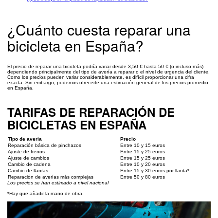
¿Cuánto cuesta reparar una
bicicleta en España?
El precio de reparar una bicicleta podría variar desde 3,50 € hasta 50 € (o incluso más)
dependiendo principalmente del tipo de avería a reparar o el nivel de urgencia del cliente.
Como los precios pueden variar considerablemente, es difícil proporcionar una cifra
exacta. Sin embargo, podemos ofrecerte una estimación general de los precios promedio
en España.
TARIFAS DE REPARACIÓN DE
BICICLETAS EN ESPAÑA
Tipo de avería
Precio
Reparación básica de pinchazos
Entre 10 y 15 euros
Ajuste de frenos
Entre 15 y 25 euros
Ajuste de cambios
Entre 15 y 25 euros
Cambio de cadena
Entre 10 y 20 euros
Cambio de llantas
Entre 15 y 30 euros por llanta*
Reparación de averías más complejas
Entre 50 y 80 euros
Los precios se han estimado a nivel nacional
*Hay que añadir la mano de obra.