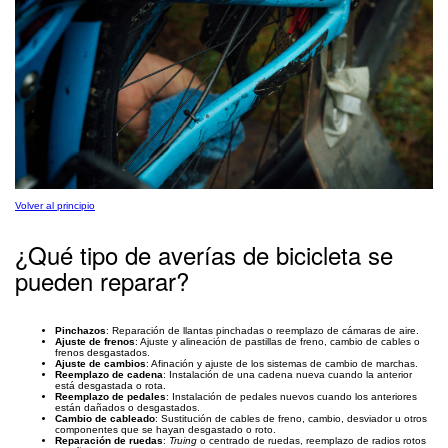
Volver al principio
¿Qué tipo de averías de bicicleta se
pueden reparar?
Pinchazos
: Reparación de llantas pinchadas o reemplazo de cámaras de aire.
Ajuste de frenos
: Ajuste y alineación de pastillas de freno, cambio de cables o
frenos desgastados.
Ajuste de cambios
: Afinación y ajuste de los sistemas de cambio de marchas.
Reemplazo de cadena
: Instalación de una cadena nueva cuando la anterior
está desgastada o rota.
Reemplazo de pedales
: Instalación de pedales nuevos cuando los anteriores
están dañados o desgastados.
Cambio de cableado
: Sustitución de cables de freno, cambio, desviador u otros
componentes que se hayan desgastado o roto.
Reparación de ruedas
:
Truing
o centrado de ruedas, reemplazo de radios rotos