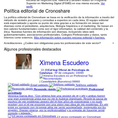
escuela de negocios Esic Valencia y también realizó un Programa
Superior en Marketing Digital (PSMD) en esa misma escuela.
Ver
perfil.
Política editorial de Cronoshare
La política editorial de Cronoshare se basa en la verificación de la información a través del
método de revisión por pares y consultas a expertos en cada área. El equipo editorial
está especializado y aporta su punto de vista gracias a su formación en áreas tan
diversas como el periodismo, arquitectura, filología hispánica o el marketing. Se basan en
tres valores fundamentales como son el rigor informativo, la calidad del contenido y la
ética. Nuestras fuentes de información son diversas, incluyendo sitios web
gubernamentales, asociaciones profesionales, Colegios Profesionales y datos, tanto
internos como externos.
Más información sobre nuestro proceso editorial y fuentes.
Acreditaciones. ¿Cuáles son obligatorias para los profesionales de este sector?
+
Algunos profesionales destacados
Ximena Escudero
10 (9)
Col·legi Oficial de Psicologia de
Catalunya
- Nº de colegiado: 33090
| Castelldefels (Barcelona) 08860
Email validado
Teléfono validado
Responde rápido
Profesional
acreditado
Veronica Garcia dice:
"Con ximena hice una seccion de rtt y qht y ambas fueron
una gran experiencia unica que no me lo hubiese imaginado. Resolvi la causa de
muchos de mis problemas atraves del rtt hice años de psicoterapia y no pude
resolver, con el rtt me encontre con una vision mas clara de mis problemas. En qht
entre en contacto con mi propia alma me sento acompañada, proteguida por los
angeles. Gracias ximena, por tu profesionalidad y tu empatia de hacerme sentir
comoda y relajada."
13 veces contratado en Cronoshare