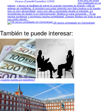
a los dos sin coste
Vinaros (Castelló/Castellón) 12500
muy implicada en su
trabajo, y tienes la facilidad de elegir tú cuando necesitas la terapia y ella se
adapta sin problema. A nosotros nos estat viniendo muy bien incluso a mí marido
que es muy desconfiado, pues con ella a conectado desde el principio. La
recomiendo sin dudar ni un microsegundo. Rodica es para conocerla... Te da
mucha confianza y consigues mucha complicidad. Gracias Rodica por todo lo que
nos estás dando."
29 veces contratado en Cronoshare
También te puede interesar:
¿Cuánto cuesta un psicólogo?