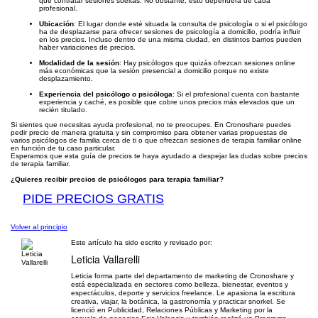
que contratar sesiones sueltas. No obstante, esto dependerá de cada
profesional.
Ubicación
: El lugar donde esté situada la consulta de psicología o si el psicólogo
ha de desplazarse para ofrecer sesiones de psicología a domicilio, podría influir
en los precios. Incluso dentro de una misma ciudad, en distintos barrios pueden
haber variaciones de precios.
Modalidad de la sesión
: Hay psicólogos que quizás ofrezcan sesiones online
más económicas que la sesión presencial a domicilio porque no existe
desplazamiento.
Experiencia del psicólogo o psicóloga
: Si el profesional cuenta con bastante
experiencia y caché, es posible que cobre unos precios más elevados que un
recién titulado.
Si sientes que necesitas ayuda profesional, no te preocupes. En Cronoshare puedes
pedir precio de manera gratuita y sin compromiso para obtener varias propuestas de
varios psicólogos de familia cerca de ti o que ofrezcan sesiones de terapia familiar online
en función de tu caso particular.
Esperamos que esta guía de precios te haya ayudado a despejar las dudas sobre precios
de terapia familiar.
¿Quieres recibir precios de psicólogos para terapia familiar?
PIDE PRECIOS GRATIS
Volver al principio
Este artículo ha sido escrito y revisado por:
Leticia Vallarelli
Leticia forma parte del departamento de marketing de Cronoshare y
está especializada en sectores como belleza, bienestar, eventos y
espectáculos, deporte y servicios freelance. Le apasiona la escritura
creativa, viajar, la botánica, la gastronomía y practicar snorkel. Se
licenció en Publicidad, Relaciones Públicas y Marketing por la