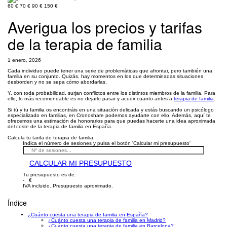
60 €
70 €
90 €
150 €
Averigua los precios y tarifas
de la terapia de familia
1 enero, 2026
Cada individuo puede tener una serie de problemáticas que afrontar, pero también una
familia en su conjunto. Quizás, hay momentos en los que determinadas situaciones
desborden y no se sepa cómo abordarlas.
Y, con toda probabilidad, surjan conflictos entre los distintos miembros de la familia. Para
ello, lo más recomendable es no dejarlo pasar y acudir cuanto antes a
terapia de familia
.
Si tú y tu familia os encontráis en una situación delicada y estás buscando un psicólogo
especializado en familias, en Cronoshare podemos ayudarte con ello. Además, aquí te
ofrecemos una estimación de honorarios para que puedas hacerte una idea aproximada
del coste de la terapia de familia en España.
Calcula tu tarifa de terapia de familia
Indica el número de sesiones y pulsa el botón 'Calcular mi presupuesto'
CALCULAR MI PRESUPUESTO
Tu presupuesto es de:
- €
IVA incluido. Presupuesto aproximado.
Índice
¿Cuánto cuesta una terapia de familia en España?
¿Cuánto cuesta una terapia de familia en Madrid?
¿Cuánto cuesta una terapia de familia en Barcelona?