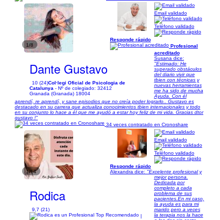
Email validado
Teléfono validado
Responde rápido
1/8
Profesional
acreditado
Susana dice:
Dante Gustavo
"Estimado: He
superado obstáculos
del diario vivir que
tbien con técnicas y
10 (24)
Col·legi Oficial de Psicologia de
nuevas herramientas
Catalunya
- Nº de colegiado: 32412
me ha sido de mucha
Granada (Granada) 18004
Ayuda. Con él
aprendí, re aprendí, y sane episodios que no creía poder lograrlo.. Gustavo es
destacado en su carrera que actualiza conocimientos tbien internacionales y todo
en su conjunto lo hace a él que me ayudó a estar hoy feliz de mi vida. Gracias dtor
gustavo !"
34 veces contratado en Cronoshare
Email validado
Teléfono validado
Responde rápido
1/14
Alexandra dice:
"Excelente profesional y
mejor persona.
Dedicada por
completo a cada
Rodica
problema de sus
pacientes.En mi caso,
la ayuda es para mi
9,7 (21)
marido pero a veces
la terapia nos la hace
|