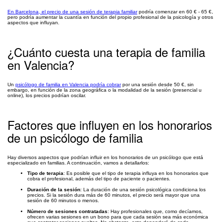
En Barcelona, el precio de una sesión de terapia familiar
podría comenzar en 60 € - 65 €,
pero podría aumentar la cuantía en función del propio profesional de la psicología y otros
aspectos que influyan.
¿Cuánto cuesta una terapia de familia
en Valencia?
Un
psicólogo de familia en Valencia podría cobrar
por una sesión desde 50 €, sin
embargo, en función de la zona geográfica o la modalidad de la sesión (presencial u
online), los precios podrían oscilar.
Factores que influyen en los honorarios
de un psicólogo de familia
Hay diversos aspectos que podrían influir en los honorarios de un psicólogo que está
especializado en familias. A continuación, vamos a detallarlos:
Tipo de terapia
: Es posible que el tipo de terapia influya en los honorarios que
cobra el profesional, además del tipo de paciente o pacientes.
Duración de la sesión
: La duración de una sesión psicológica condiciona los
precios. Si la sesión dura más de 60 minutos, el precio será mayor que una
sesión de 60 minutos o menos.
Número de sesiones contratadas
: Hay profesionales que, como decíamos,
ofrecen varias sesiones en un bono para que cada sesión sea más económica