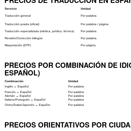
PRECIOS DE TRADUCCIÓN EN ESPAÑ
Servicio
Unidad
Traducción general
Por palabra
Traducción jurada (oficial)
Por palabra / página
Traducción especializada (médica, jurídica, técnica)
Por palabra
Revisión/Corrección bilingüe
Por palabra
Maquetación (DTP)
Por página
PRECIOS POR COMBINACIÓN DE IDI
ESPAÑOL)
Combinación
Unidad
Inglés ↔ Español
Por palabra
Francés ↔ Español
Por palabra
Alemán ↔ Español
Por palabra
Italiano/Portugués ↔ Español
Por palabra
Chino/Árabe/Japonés ↔ Español
Por palabra
PRECIOS ORIENTATIVOS POR CIUD