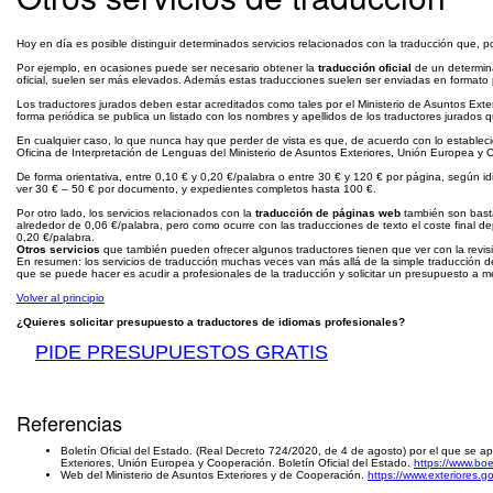
Hoy en día es posible distinguir determinados servicios relacionados con la traducción que, por
Por ejemplo, en ocasiones puede ser necesario obtener la
traducción oficial
de un determi
oficial, suelen ser más elevados. Además estas traducciones suelen ser enviadas en formato p
Los traductores jurados deben estar acreditados como tales por el Ministerio de Asuntos Ext
forma periódica se publica un listado con los nombres y apellidos de los traductores jurados 
En cualquier caso, lo que nunca hay que perder de vista es que, de acuerdo con lo establec
Oficina de Interpretación de Lenguas del Ministerio de Asuntos Exteriores, Unión Europea y 
De forma orientativa, entre 0,10 € y 0,20 €/palabra o entre 30 € y 120 € por página, según i
ver 30 € – 50 € por documento, y expedientes completos hasta 100 €.
Por otro lado, los servicios relacionados con la
traducción de páginas web
también son bastan
alrededor de 0,06 €/palabra, pero como ocurre con las traducciones de texto el coste final de
0,20 €/palabra.
Otros servicios
que también pueden ofrecer algunos traductores tienen que ver con la revisió
En resumen: los servicios de traducción muchas veces van más allá de la simple traducción del 
que se puede hacer es acudir a profesionales de la traducción y solicitar un presupuesto a m
Volver al principio
¿Quieres solicitar presupuesto a traductores de idiomas profesionales?
PIDE PRESUPUESTOS GRATIS
Referencias
Boletín Oficial del Estado. (Real Decreto 724/2020, de 4 de agosto) por el que se a
Exteriores, Unión Europea y Cooperación. Boletín Oficial del Estado.
https://www.bo
Web del Ministerio de Asuntos Exteriores y de Cooperación.
https://www.exteriores.