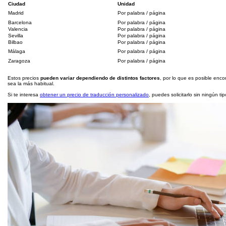
Ciudad
Unidad
Madrid
Por palabra / página
Barcelona
Por palabra / página
Valencia
Por palabra / página
Sevilla
Por palabra / página
Bilbao
Por palabra / página
Málaga
Por palabra / página
Zaragoza
Por palabra / página
Estos precios
pueden variar dependiendo de distintos factores
, por lo que es posible enco
sea la más habitual.
Si te interesa
obtener un precio de traducción personalizado
, puedes solicitarlo sin ningún t