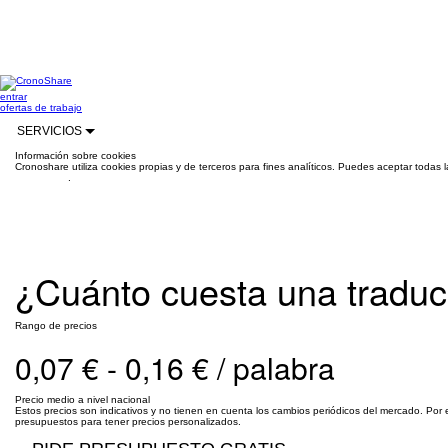
entrar
ofertas de trabajo
SERVICIOS
Información sobre cookies
Cronoshare utiliza cookies propias y de terceros para fines analíticos. Puedes aceptar todas 
información
.
¿Cuánto cuesta una traduc
Rango de precios
0,07 € - 0,16 € / palabra
Precio medio a nivel nacional
Estos precios son indicativos y no tienen en cuenta los cambios periódicos del mercado. Por 
presupuestos para tener precios personalizados.