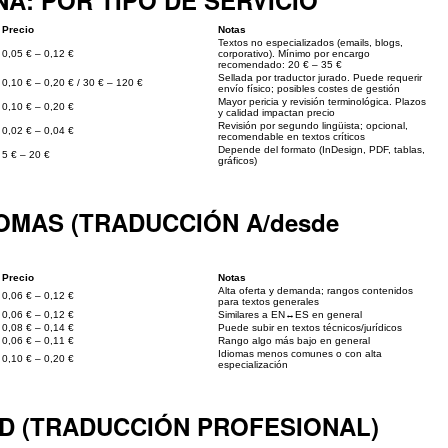
A: POR TIPO DE SERVICIO
Precio
Notas
Textos no especializados (emails, blogs,
0,05 € – 0,12 €
corporativo). Mínimo por encargo
recomendado: 20 € – 35 €
Sellada por traductor jurado. Puede requerir
0,10 € – 0,20 € / 30 € – 120 €
envío físico; posibles costes de gestión
Mayor pericia y revisión terminológica. Plazos
0,10 € – 0,20 €
y calidad impactan precio
Revisión por segundo lingüista; opcional,
0,02 € – 0,04 €
recomendable en textos críticos
Depende del formato (InDesign, PDF, tablas,
5 € – 20 €
gráficos)
OMAS (TRADUCCIÓN A/desde
Precio
Notas
Alta oferta y demanda; rangos contenidos
0,06 € – 0,12 €
para textos generales
0,06 € – 0,12 €
Similares a EN↔ES en general
0,08 € – 0,14 €
Puede subir en textos técnicos/jurídicos
0,06 € – 0,11 €
Rango algo más bajo en general
Idiomas menos comunes o con alta
0,10 € – 0,20 €
especialización
AD (TRADUCCIÓN PROFESIONAL)