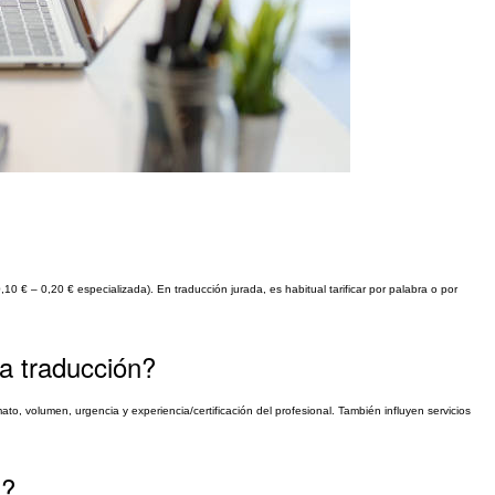
10 € – 0,20 € especializada). En traducción jurada, es habitual tarificar por palabra o por
na traducción?
to, volumen, urgencia y experiencia/certificación del profesional. También influyen servicios
l?