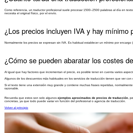
Como referencia, un traductor profesional suele procesar 1500–2500 palabras al día en textos
necesita el original físico, por el envío.
¿Los precios incluyen IVA y hay mínimo 
Normalmente los precios se expresan sin IVA. Es habitual establecer un mínimo por encargo (p.
¿Cómo se pueden abaratar los costes de
Al igual que hay factores que incrementan el precio, es posible tener en cuenta varios aspe
Algunos de los descuentos más habituales en los servicios de traducción tienen que ver con 
Si el texto tiene una extensión muy grande y contiene muchas frases repetidas, normalmente
razonable.
Recuerda que estos son solo algunos
ejemplos aproximados de precios de traducción
, p
concretas, ya que todo puede variar en función del profesional o agencia de traducción.
Volver al principio