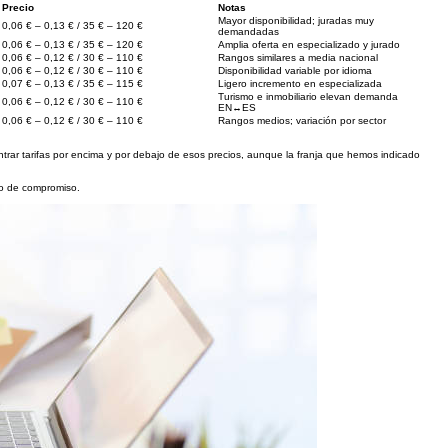
Precio
Notas
Mayor disponibilidad; juradas muy
0,06 € – 0,13 € / 35 € – 120 €
demandadas
0,06 € – 0,13 € / 35 € – 120 €
Amplia oferta en especializado y jurado
0,06 € – 0,12 € / 30 € – 110 €
Rangos similares a media nacional
0,06 € – 0,12 € / 30 € – 110 €
Disponibilidad variable por idioma
0,07 € – 0,13 € / 35 € – 115 €
Ligero incremento en especializada
Turismo e inmobiliario elevan demanda
0,06 € – 0,12 € / 30 € – 110 €
EN↔ES
0,06 € – 0,12 € / 30 € – 110 €
Rangos medios; variación por sector
ntrar tarifas por encima y por debajo de esos precios, aunque la franja que hemos indicado
ipo de compromiso.