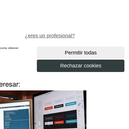
pide precio gratis
¿eres un profesional?
sí como obtener
más
eresar: