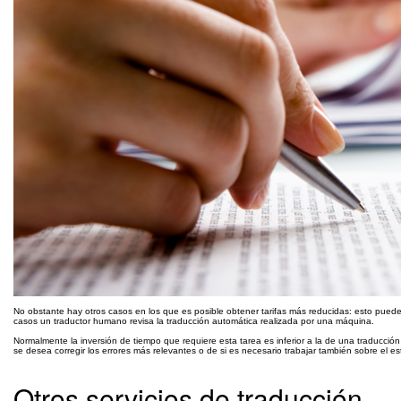
No obstante hay otros casos en los que es posible obtener tarifas más reducidas: esto puede o
casos un traductor humano revisa la traducción automática realizada por una máquina.
Normalmente la inversión de tiempo que requiere esta tarea es inferior a la de una traducció
se desea corregir los errores más relevantes o de si es necesario trabajar también sobre el est
Otros servicios de traducción