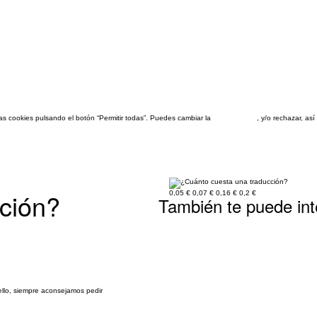
las cookies pulsando el botón “Permitir todas”. Puedes cambiar la
configuración
, y/o rechazar, a
ción?
0,05 €
0,07 €
0,16 €
0,2 €
También te puede int
ello, siempre aconsejamos pedir