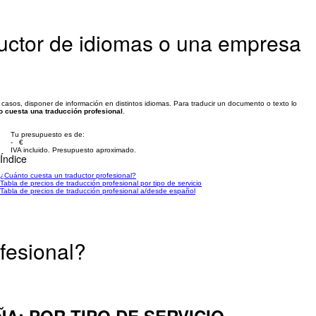
uctor de idiomas o una empresa
casos, disponer de información en distintos idiomas. Para traducir un documento o texto lo
o cuesta una traducción profesional
.
Tu presupuesto es de:
- €
IVA incluido. Presupuesto aproximado.
Índice
¿Cuánto cuesta un traductor profesional?
Tabla de precios de traducción profesional por tipo de servicio
Tabla de precios de traducción profesional a/desde español
fesional?