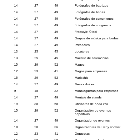
14
27
49
Fotógrafos de bautizos
14
27
49
Fotógrafos de bodas
14
27
49
Fotógrafos de comuniones
14
27
49
Fotógrafos de congresos
14
27
49
Freestyle fútbol
14
27
49
Grupos de música para bodas
14
27
49
Imitadores
13
25
45
Locutores
13
25
45
Maestro de ceremonias
15
29
52
Magos
12
23
41
Magos para empresas
15
29
52
Mariachis
14
27
49
Mesas dulces
9
18
32
Monologuistas para empresas
14
27
49
Montaje de stands
19
38
68
Oficiantes de boda civil
15
29
52
Organización de eventos
deportivos
14
27
49
Organizador de eventos
10
20
36
Organizadores de Baby shower
12
23
41
Orquestas