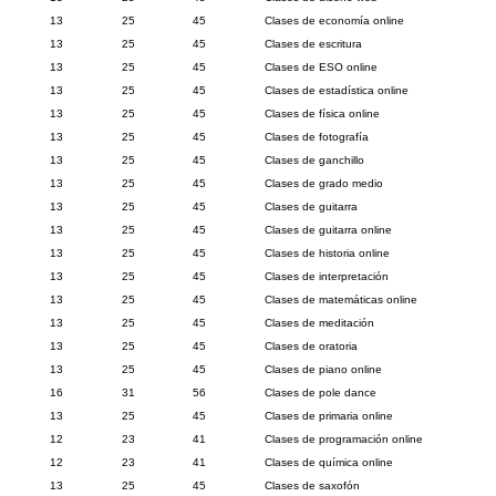
13
25
45
Clases de economía online
13
25
45
Clases de escritura
13
25
45
Clases de ESO online
13
25
45
Clases de estadística online
13
25
45
Clases de física online
13
25
45
Clases de fotografía
13
25
45
Clases de ganchillo
13
25
45
Clases de grado medio
13
25
45
Clases de guitarra
13
25
45
Clases de guitarra online
13
25
45
Clases de historia online
13
25
45
Clases de interpretación
13
25
45
Clases de matemáticas online
13
25
45
Clases de meditación
13
25
45
Clases de oratoria
13
25
45
Clases de piano online
16
31
56
Clases de pole dance
13
25
45
Clases de primaria online
12
23
41
Clases de programación online
12
23
41
Clases de química online
13
25
45
Clases de saxofón