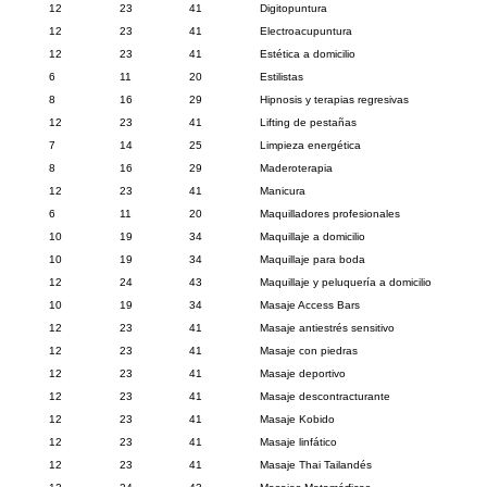
12
23
41
Digitopuntura
12
23
41
Electroacupuntura
12
23
41
Estética a domicilio
6
11
20
Estilistas
8
16
29
Hipnosis y terapias regresivas
12
23
41
Lifting de pestañas
7
14
25
Limpieza energética
8
16
29
Maderoterapia
12
23
41
Manicura
6
11
20
Maquilladores profesionales
10
19
34
Maquillaje a domicilio
10
19
34
Maquillaje para boda
12
24
43
Maquillaje y peluquería a domicilio
10
19
34
Masaje Access Bars
12
23
41
Masaje antiestrés sensitivo
12
23
41
Masaje con piedras
12
23
41
Masaje deportivo
12
23
41
Masaje descontracturante
12
23
41
Masaje Kobido
12
23
41
Masaje linfático
12
23
41
Masaje Thai Tailandés