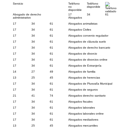
Servicio
Teléfono
Teléfono
no
disponible
Teléfono
disponible
validado
Abogado de derecho
17
34
61
administrativo
Abogados
17
34
61
Abogados animalistas
17
34
61
Abogados Civiles
17
34
61
Abogados convenio regulador
17
34
61
Abogados de cláusula suelo
17
34
61
Abogados de derecho bancario
17
34
61
Abogados de divorcio
17
34
61
Abogados de divorcios online
17
34
61
Abogados de Extranjería
14
27
49
Abogados de familia
13
25
45
Abogados de herencias
17
34
61
Abogados de Plusvalía Municipal
17
34
61
Abogados de seguros
21
41
74
Abogados derecho sanitario
17
34
61
Abogados fiscales
17
34
61
Abogados laborales
17
34
61
Abogados laborales online
17
34
61
Abogados mediadores
13
25
45
Abogados mercantiles