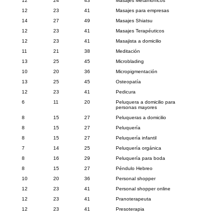
12
24
43
Masajes Metamórficos
12
23
41
Masajes para empresas
14
27
49
Masajes Shiatsu
12
23
41
Masajes Terapéuticos
12
23
41
Masajista a domicilio
11
21
38
Meditación
13
25
45
Microblading
10
20
36
Micropigmentación
13
25
45
Osteopatía
12
23
41
Pedicura
6
11
20
Peluquera a domicilio para
personas mayores
8
15
27
Peluqueras a domicilio
8
15
27
Peluquería
8
15
27
Peluquería infantil
7
14
25
Peluquería orgánica
8
16
29
Peluquería para boda
8
15
27
Péndulo Hebreo
10
20
36
Personal shopper
12
23
41
Personal shopper online
12
23
41
Pranoterapeuta
12
23
41
Presoterapia