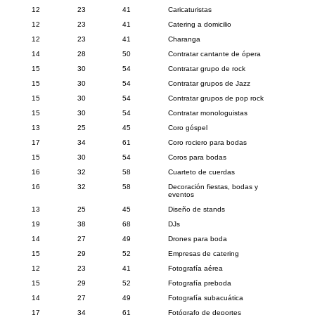
12
23
41
Caricaturistas
12
23
41
Catering a domicilio
12
23
41
Charanga
14
28
50
Contratar cantante de ópera
15
30
54
Contratar grupo de rock
15
30
54
Contratar grupos de Jazz
15
30
54
Contratar grupos de pop rock
15
30
54
Contratar monologuistas
13
25
45
Coro góspel
17
34
61
Coro rociero para bodas
15
30
54
Coros para bodas
16
32
58
Cuarteto de cuerdas
16
32
58
Decoración fiestas, bodas y
eventos
13
25
45
Diseño de stands
19
38
68
DJs
14
27
49
Drones para boda
15
29
52
Empresas de catering
12
23
41
Fotografía aérea
15
29
52
Fotografía preboda
14
27
49
Fotografía subacuática
17
34
61
Fotógrafo de deportes