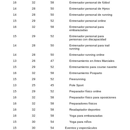
16
32
58
Entrenador personal de fútbol
14
28
50
Entrenador personal de Hyrox
14
28
50
Entrenador personal de running
15
29
52
Entrenador personal online
16
32
58
Entrenador personal para
embarazadas
15
29
52
Entrenador personal para
personas con discapacidad
14
28
50
Entrenador personal para trail
running
14
28
50
Entrenador running online
13
26
47
Entrenamiento en Artes Marciales
15
29
52
Entrenamiento para course navette
16
32
58
Entrenamiento Posparto
15
29
52
Freerunning
13
25
45
Pole Sport
15
29
52
Preparador físico online
16
32
58
Preparador físico para oposiciones
16
32
58
Preparadores físicos
16
32
58
Readaptador deportivo
16
32
58
Yoga para embarazadas
15
30
54
Yoga para niños
15
30
54
Eventos y espectáculos