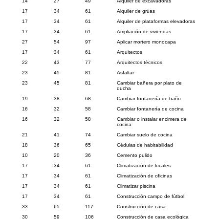
14
27
49
Alquiler de excavadoras
17
34
61
Alquiler de grúas
17
34
61
Alquiler de plataformas elevadoras
17
34
61
Ampliación de viviendas
27
54
97
Aplicar mortero monocapa
17
34
61
Arquitectos
22
43
77
Arquitectos técnicos
23
45
81
Asfaltar
23
45
81
Cambiar bañera por plato de
ducha
19
38
68
Cambiar fontanería de baño
16
32
58
Cambiar fontanería de cocina
16
32
58
Cambiar o instalar encimera de
cocina
21
41
74
Cambiar suelo de cocina
18
36
65
Cédulas de habitabilidad
10
20
36
Cemento pulido
17
34
61
Climatización de locales
17
34
61
Climatización de oficinas
17
34
61
Climatizar piscina
17
34
61
Construcción campo de fútbol
33
65
117
Construcción de casa
30
59
106
Construcción de casa ecológica