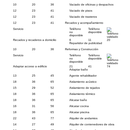
10
20
36
Vaciado de oficinas y despachos
12
23
41
Vaciado de pisos
12
23
41
Vaciado de trasteros
12
23
41
Recados y acompañamiento
Servicio
Teléfono
Teléfono
no
disponible
Teléfono
disponible
validado
Recados y recaderos a domicilio
6
11
20
Repartidor de publicidad
10
20
36
Reformas y Construcción
Servicio
Teléfono
Teléfono
no
disponible
Teléfono
disponible
validado
Adaptar acceso a edificio
21
41
74
Adaptar baño
13
25
45
Agente rehabilitador
18
36
65
Aislamiento acústico
15
29
52
Aislamiento de tejados
18
36
65
Aislamiento térmico
18
36
65
Alicatar baño
16
31
56
Alicatar cocina
18
36
65
Alicatar piscina
22
43
77
Alquiler de andamios
14
27
49
Alquiler de contenedores de obra