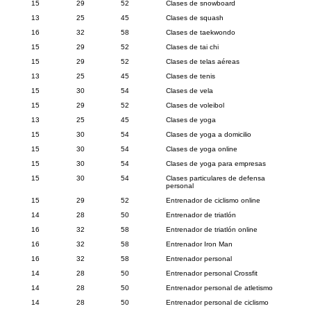
15
29
52
Clases de snowboard
13
25
45
Clases de squash
16
32
58
Clases de taekwondo
15
29
52
Clases de tai chi
15
29
52
Clases de telas aéreas
13
25
45
Clases de tenis
15
30
54
Clases de vela
15
29
52
Clases de voleibol
13
25
45
Clases de yoga
15
30
54
Clases de yoga a domicilio
15
30
54
Clases de yoga online
15
30
54
Clases de yoga para empresas
15
30
54
Clases particulares de defensa
personal
15
29
52
Entrenador de ciclismo online
14
28
50
Entrenador de triatlón
16
32
58
Entrenador de triatlón online
16
32
58
Entrenador Iron Man
16
32
58
Entrenador personal
14
28
50
Entrenador personal Crossfit
14
28
50
Entrenador personal de atletismo
14
28
50
Entrenador personal de ciclismo