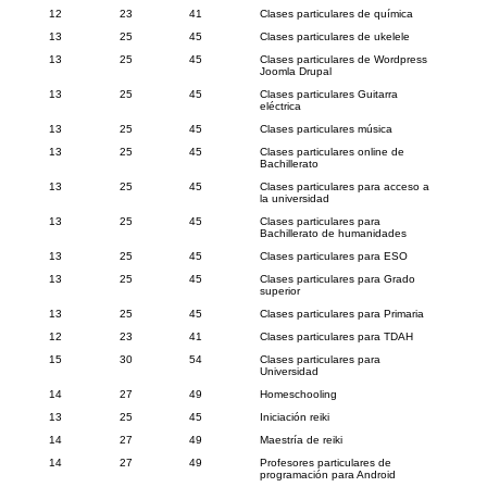
12
23
41
Clases particulares de química
13
25
45
Clases particulares de ukelele
13
25
45
Clases particulares de Wordpress
Joomla Drupal
13
25
45
Clases particulares Guitarra
eléctrica
13
25
45
Clases particulares música
13
25
45
Clases particulares online de
Bachillerato
13
25
45
Clases particulares para acceso a
la universidad
13
25
45
Clases particulares para
Bachillerato de humanidades
13
25
45
Clases particulares para ESO
13
25
45
Clases particulares para Grado
superior
13
25
45
Clases particulares para Primaria
12
23
41
Clases particulares para TDAH
15
30
54
Clases particulares para
Universidad
14
27
49
Homeschooling
13
25
45
Iniciación reiki
14
27
49
Maestría de reiki
14
27
49
Profesores particulares de
programación para Android