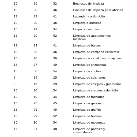
15
29
52
Empresas de limpieza
10
20
36
Empresas de limpieza para oficinas
12
23
41
Lavandería a domicilio
10
20
36
Limpieza a domicilio
10
19
34
Limpieza con ozono
15
29
52
Limpieza de apartamentos
turísticos
12
23
41
Limpieza de barcos
10
20
36
Limpieza de campana extractora
10
20
36
Limpieza de canalones o bajantes
14
27
49
Limpieza de chimeneas
15
30
54
Limpieza de coches
7
14
25
Limpieza de colchones
8
16
29
Limpieza de colegios y guarderías
15
30
54
Limpieza de cristales a domicilio
10
19
34
Limpieza de fachadas
13
25
45
Limpieza de garajes
13
25
45
Limpieza de graffitis
15
29
52
Limpieza de hoteles
15
30
54
Limpieza de moquetas
11
21
38
Limpieza de portales y
comunidades