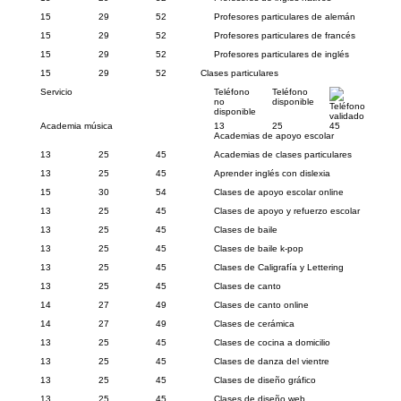
15
29
52
Profesores particulares de alemán
15
29
52
Profesores particulares de francés
15
29
52
Profesores particulares de inglés
15
29
52
Clases particulares
Servicio
Teléfono
Teléfono
no
disponible
Teléfono
disponible
validado
Academia música
13
25
45
Academias de apoyo escolar
13
25
45
Academias de clases particulares
13
25
45
Aprender inglés con dislexia
15
30
54
Clases de apoyo escolar online
13
25
45
Clases de apoyo y refuerzo escolar
13
25
45
Clases de baile
13
25
45
Clases de baile k-pop
13
25
45
Clases de Caligrafía y Lettering
13
25
45
Clases de canto
14
27
49
Clases de canto online
14
27
49
Clases de cerámica
13
25
45
Clases de cocina a domicilio
13
25
45
Clases de danza del vientre
13
25
45
Clases de diseño gráfico
13
25
45
Clases de diseño web