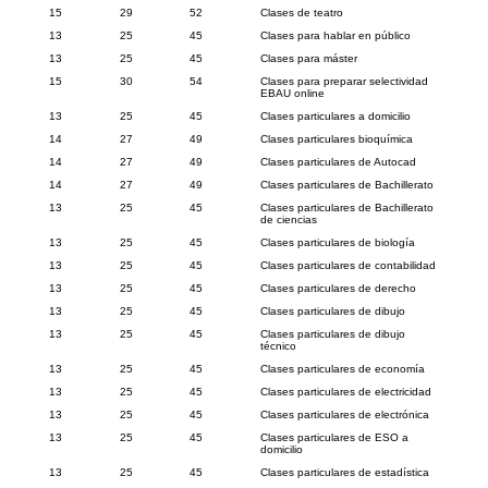
15
29
52
Clases de teatro
13
25
45
Clases para hablar en público
13
25
45
Clases para máster
15
30
54
Clases para preparar selectividad
EBAU online
13
25
45
Clases particulares a domicilio
14
27
49
Clases particulares bioquímica
14
27
49
Clases particulares de Autocad
14
27
49
Clases particulares de Bachillerato
13
25
45
Clases particulares de Bachillerato
de ciencias
13
25
45
Clases particulares de biología
13
25
45
Clases particulares de contabilidad
13
25
45
Clases particulares de derecho
13
25
45
Clases particulares de dibujo
13
25
45
Clases particulares de dibujo
técnico
13
25
45
Clases particulares de economía
13
25
45
Clases particulares de electricidad
13
25
45
Clases particulares de electrónica
13
25
45
Clases particulares de ESO a
domicilio
13
25
45
Clases particulares de estadística