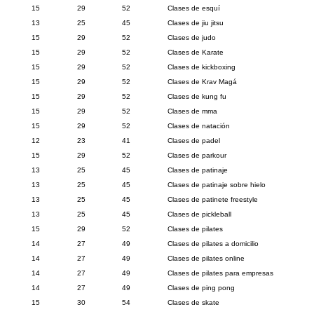
15
29
52
Clases de esquí
13
25
45
Clases de jiu jitsu
15
29
52
Clases de judo
15
29
52
Clases de Karate
15
29
52
Clases de kickboxing
15
29
52
Clases de Krav Magá
15
29
52
Clases de kung fu
15
29
52
Clases de mma
15
29
52
Clases de natación
12
23
41
Clases de padel
15
29
52
Clases de parkour
13
25
45
Clases de patinaje
13
25
45
Clases de patinaje sobre hielo
13
25
45
Clases de patinete freestyle
13
25
45
Clases de pickleball
15
29
52
Clases de pilates
14
27
49
Clases de pilates a domicilio
14
27
49
Clases de pilates online
14
27
49
Clases de pilates para empresas
14
27
49
Clases de ping pong
15
30
54
Clases de skate