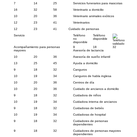
7
14
25
Servicios funerarios para mascotas
16
32
58
Veterinario a domicilio
10
20
36
Veterinario animales exóticos
12
23
41
Veterinarios
12
23
41
Cuidado de personas
Servicio
Teléfono
Teléfono
no
disponible
Teléfono
disponible
validado
Acompañamiento para personas
9
18
32
mayores
Asesoría de lactancia
10
20
36
Asesoría de sueño infantil
13
25
45
Ayuda a domicilio
9
18
32
Canguros
10
19
34
Canguros de habla inglesa
10
20
36
Centros de día
10
20
36
Cuidado de ancianos a domicilio
9
18
32
Cuidadora de niños
10
19
34
Cuidadora interna de ancianos
9
18
32
Cuidadoras de bebés
10
19
34
Cuidadoras de hospital
9
18
32
Cuidadores de personas
dependientes
9
18
32
Cuidadores de personas mayores
dependientes