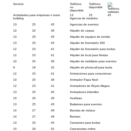
Servicio
Teléfono
Teléfono
no
disponible
Teléfono
disponible
validado
Actividades para empresas o team
13
25
45
building
Agencia de modelos
13
25
45
Agencias de eventos
10
20
36
Alquiler de carpas
13
25
45
Alquiler de equipos de sonido
13
25
45
Alquiler de fotomatón 360
12
23
41
Alquiler de fotomatón para bodas
12
23
41
Alquiler de local para fiestas
10
20
36
Alquiler de mobiliario para eventos
9
18
32
Alquiler de photocall para boda
12
23
41
Animaciones para comuniones
10
20
36
Animador Papa Noel
12
23
41
Animadores de Reyes Magos
13
25
45
Animadores infantiles
10
20
36
Azafatas
13
25
45
Bailarines para eventos
14
27
49
Bandas de música
14
27
49
Barman
13
25
45
Cantantes para bodas
15
29
52
Caricaturista online