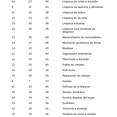
14
27
49
Limpieza de sofás a domicilio
6
11
20
Limpieza de tapicería y alfombras
11
21
38
Limpieza de toldos
12
23
41
Limpieza fin de obra
10
20
36
Limpieza industrial
10
20
36
Limpieza para síndrome de
diógenes
13
25
45
Mantenimiento de comunidades
14
27
49
Matrimonio guardeses de fincas
13
25
45
Modistas
11
22
40
Organizador profesional
12
23
41
Planchado a domicilio
11
22
40
Pulido de cristales
10
20
36
Pulir Suelo
15
30
54
Reparación de calzado
4
7
13
Sastres
11
22
40
Señoras de la limpieza
10
19
34
Servicio doméstico
10
19
34
Servicio limpieza del hogar
10
19
34
Sushiman
12
23
41
Tintorería a domicilio
10
20
36
Vestidos de novia a medida