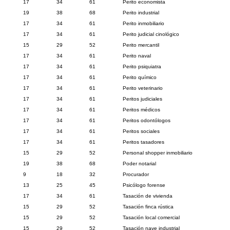
17
34
61
Perito economista
19
38
68
Perito industrial
17
34
61
Perito inmobiliario
17
34
61
Perito judicial cinológico
15
29
52
Perito mercantil
17
34
61
Perito naval
17
34
61
Perito psiquiatra
17
34
61
Perito químico
17
34
61
Perito veterinario
17
34
61
Peritos judiciales
17
34
61
Peritos médicos
17
34
61
Peritos odontólogos
17
34
61
Peritos sociales
17
34
61
Peritos tasadores
15
29
52
Personal shopper inmobiliario
19
38
68
Poder notarial
9
18
32
Procurador
13
25
45
Psicólogo forense
17
34
61
Tasación de vivienda
15
29
52
Tasación finca rústica
15
29
52
Tasación local comercial
15
29
52
Tasación nave industrial