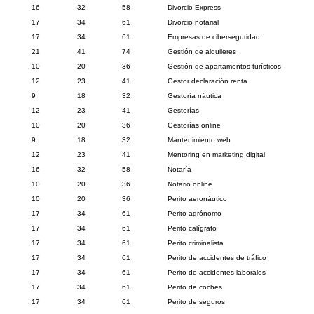
16
32
58
Divorcio Express
17
34
61
Divorcio notarial
17
34
61
Empresas de ciberseguridad
21
41
74
Gestión de alquileres
10
20
36
Gestión de apartamentos turísticos
12
23
41
Gestor declaración renta
9
18
32
Gestoría náutica
12
23
41
Gestorías
10
20
36
Gestorías online
9
18
32
Mantenimiento web
12
23
41
Mentoring en marketing digital
16
32
58
Notaría
10
20
36
Notario online
10
20
36
Perito aeronáutico
17
34
61
Perito agrónomo
17
34
61
Perito calígrafo
17
34
61
Perito criminalista
17
34
61
Perito de accidentes de tráfico
17
34
61
Perito de accidentes laborales
17
34
61
Perito de coches
17
34
61
Perito de seguros