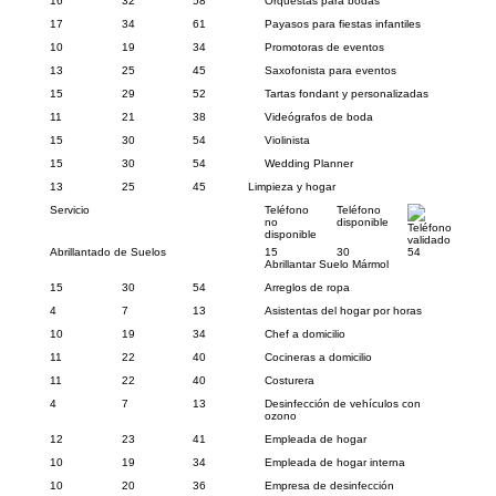
16
32
58
Orquestas para bodas
17
34
61
Payasos para fiestas infantiles
10
19
34
Promotoras de eventos
13
25
45
Saxofonista para eventos
15
29
52
Tartas fondant y personalizadas
11
21
38
Videógrafos de boda
15
30
54
Violinista
15
30
54
Wedding Planner
13
25
45
Limpieza y hogar
Servicio
Teléfono
Teléfono
no
disponible
Teléfono
disponible
validado
Abrillantado de Suelos
15
30
54
Abrillantar Suelo Mármol
15
30
54
Arreglos de ropa
4
7
13
Asistentas del hogar por horas
10
19
34
Chef a domicilio
11
22
40
Cocineras a domicilio
11
22
40
Costurera
4
7
13
Desinfección de vehículos con
ozono
12
23
41
Empleada de hogar
10
19
34
Empleada de hogar interna
10
20
36
Empresa de desinfección