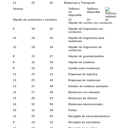
13
25
45
Mudanzas y Transporte
Servicio
Teléfono
Teléfono
no
disponible
Teléfono
disponible
validado
Alquiler de autobuses o microbus
12
23
41
Alquiler de coches con conductor
9
18
32
Alquiler de furgonetas con
conductor
10
19
34
Alquiler de furgonetas para
mudanzas
10
19
34
Alquiler de furgonetas sin
conductor
8
15
27
Alquiler de guardamuebles
8
16
29
Alquiler de trasteros
8
16
29
Camión para mudanzas
12
23
41
Empresas de logística
13
25
45
Empresas de mudanzas
14
27
49
Gestión de residuos sanitarios
14
27
49
Mudanzas con elevador
15
29
52
Mudanzas de oficinas
16
32
58
Mudanzas internacionales
16
32
58
Portes
13
25
45
Recogida de electrodomésticos
9
18
32
Recogida de escombros