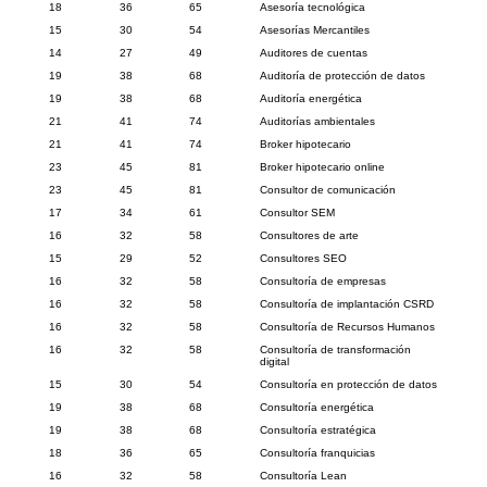
18
36
65
Asesoría tecnológica
15
30
54
Asesorías Mercantiles
14
27
49
Auditores de cuentas
19
38
68
Auditoría de protección de datos
19
38
68
Auditoría energética
21
41
74
Auditorías ambientales
21
41
74
Broker hipotecario
23
45
81
Broker hipotecario online
23
45
81
Consultor de comunicación
17
34
61
Consultor SEM
16
32
58
Consultores de arte
15
29
52
Consultores SEO
16
32
58
Consultoría de empresas
16
32
58
Consultoría de implantación CSRD
16
32
58
Consultoría de Recursos Humanos
16
32
58
Consultoría de transformación
digital
15
30
54
Consultoría en protección de datos
19
38
68
Consultoría energética
19
38
68
Consultoría estratégica
18
36
65
Consultoría franquicias
16
32
58
Consultoría Lean