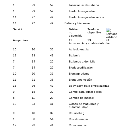
15
29
52
Tasación suelo urbano
15
29
52
Traductores jurados
14
27
49
Traductores jurados online
14
27
49
Belleza y bienestar
Servicio
Teléfono
Teléfono
no
disponible
Teléfono
disponible
validado
Acupuntura
12
23
41
Armocromía y análisis del color
10
20
36
Auriculoterapia
12
23
41
Barbería
7
14
25
Barberos a domicilio
7
14
25
Biodescodificación
10
20
36
Biomagnetismo
11
21
38
Bioneuroemoción
13
26
47
Body paint para embarazadas
9
18
32
Centro para quitar piojos
6
11
20
Centros de masaje
12
23
41
Clases de maquillaje y
automaquillaje
9
18
32
Counselling
15
30
54
Cristaloterapia
12
23
41
Cromoterapia