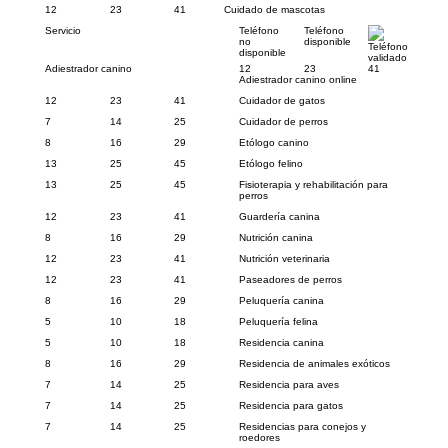
12
23
41
Cuidado de mascotas
Servicio
Teléfono
Teléfono
no
disponible
Teléfono
disponible
validado
Adiestrador canino
12
23
41
Adiestrador canino online
12
23
41
Cuidador de gatos
7
14
25
Cuidador de perros
8
16
29
Etólogo canino
13
25
45
Etólogo felino
13
25
45
Fisioterapia y rehabilitación para
perros
12
23
41
Guardería canina
8
16
29
Nutrición canina
12
23
41
Nutrición veterinaria
12
23
41
Paseadores de perros
8
16
29
Peluquería canina
5
10
18
Peluquería felina
5
10
18
Residencia canina
8
16
29
Residencia de animales exóticos
7
14
25
Residencia para aves
7
14
25
Residencia para gatos
7
14
25
Residencias para conejos y
roedores