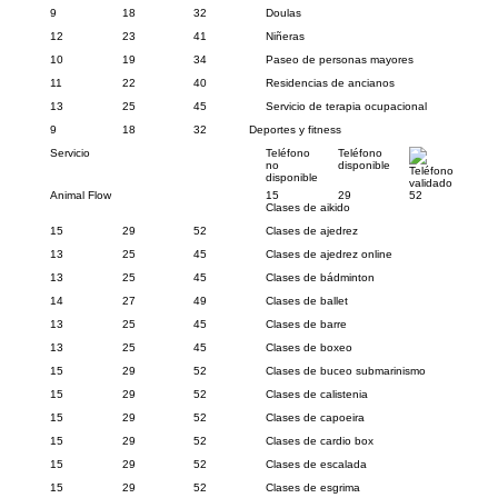
9
18
32
Doulas
12
23
41
Niñeras
10
19
34
Paseo de personas mayores
11
22
40
Residencias de ancianos
13
25
45
Servicio de terapia ocupacional
9
18
32
Deportes y fitness
Servicio
Teléfono
Teléfono
no
disponible
Teléfono
disponible
validado
Animal Flow
15
29
52
Clases de aikido
15
29
52
Clases de ajedrez
13
25
45
Clases de ajedrez online
13
25
45
Clases de bádminton
14
27
49
Clases de ballet
13
25
45
Clases de barre
13
25
45
Clases de boxeo
15
29
52
Clases de buceo submarinismo
15
29
52
Clases de calistenia
15
29
52
Clases de capoeira
15
29
52
Clases de cardio box
15
29
52
Clases de escalada
15
29
52
Clases de esgrima