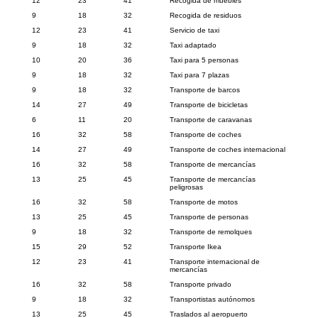
12
23
41
Recogida de muebles
9
18
32
Recogida de residuos
12
23
41
Servicio de taxi
9
18
32
Taxi adaptado
10
20
36
Taxi para 5 personas
9
18
32
Taxi para 7 plazas
9
18
32
Transporte de barcos
14
27
49
Transporte de bicicletas
6
11
20
Transporte de caravanas
16
32
58
Transporte de coches
14
27
49
Transporte de coches internacional
16
32
58
Transporte de mercancías
13
25
45
Transporte de mercancías
peligrosas
16
32
58
Transporte de motos
13
25
45
Transporte de personas
9
18
32
Transporte de remolques
15
29
52
Transporte Ikea
12
23
41
Transporte internacional de
mercancías
16
32
58
Transporte privado
9
18
32
Transportistas autónomos
13
25
45
Traslados al aeropuerto