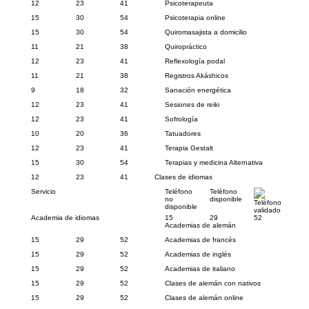
12
23
41
Psicoterapeuta
15
30
54
Psicoterapia online
15
30
54
Quiromasajista a domicilio
11
21
38
Quiropráctico
12
23
41
Reflexología podal
11
21
38
Registros Akáshicos
9
18
32
Sanación energética
12
23
41
Sesiones de reiki
12
23
41
Sofrología
10
20
36
Tatuadores
12
23
41
Terapia Gestalt
15
30
54
Terapias y medicina Alternativa
12
23
41
Clases de idiomas
Servicio
Teléfono
Teléfono
no
disponible
Teléfono
disponible
validado
Academia de idiomas
15
29
52
Academias de alemán
15
29
52
Academias de francés
15
29
52
Academias de inglés
15
29
52
Academias de italiano
15
29
52
Clases de alemán con nativos
15
29
52
Clases de alemán online