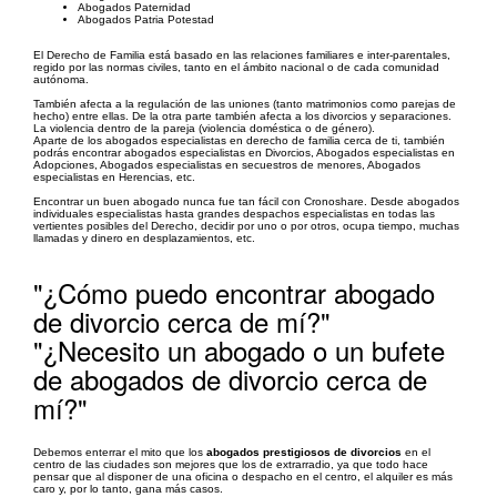
Abogados Paternidad
Abogados Patria Potestad
El Derecho de Familia está basado en las relaciones familiares e inter-parentales,
regido por las normas civiles, tanto en el ámbito nacional o de cada comunidad
autónoma.
También afecta a la regulación de las uniones (tanto matrimonios como parejas de
hecho) entre ellas. De la otra parte también afecta a los divorcios y separaciones.
La violencia dentro de la pareja (violencia doméstica o de género).
Aparte de los abogados especialistas en derecho de familia cerca de ti, también
podrás encontrar abogados especialistas en Divorcios, Abogados especialistas en
Adopciones, Abogados especialistas en secuestros de menores, Abogados
especialistas en Herencias, etc.
Encontrar un buen abogado nunca fue tan fácil con Cronoshare. Desde abogados
individuales especialistas hasta grandes despachos especialistas en todas las
vertientes posibles del Derecho, decidir por uno o por otros, ocupa tiempo, muchas
llamadas y dinero en desplazamientos, etc.
"¿Cómo puedo encontrar abogado
de divorcio cerca de mí?"
"¿Necesito un abogado o un bufete
de abogados de divorcio cerca de
mí?"
Debemos enterrar el mito que los
abogados prestigiosos de divorcios
en el
centro de las ciudades son mejores que los de extrarradio, ya que todo hace
pensar que al disponer de una oficina o despacho en el centro, el alquiler es más
caro y, por lo tanto, gana más casos.