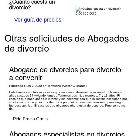
¿Cuánto cuesta un
divorcio?
€
€€
€€€
€€€€
Ver guía de precios
Otras solicitudes de Abogados
de divorcio
Abogado de divorcios para divorcio
a convenir
Publicado el 25-2-2020 en Torrellano (Alacant/Alicante)
Hola buenas noches mi caso es que me quiero divorviar de mi marido. Llevamos 5
años casados 17 viviendo juntos . Tenemos dos hijos menores. 7 y 11 años. Rl
caso es que hace 3años lo intente y me encontré con que mi marido asesorado por
sus hermanos me puso una denuncia por malos tratos me detuvieron pero luego
fue desestemida. El caso es que el parece ehora estar de acuerdo. Pero yo no me
fío...
Pide Precio Gratis
Abogados especialistas en divorcios