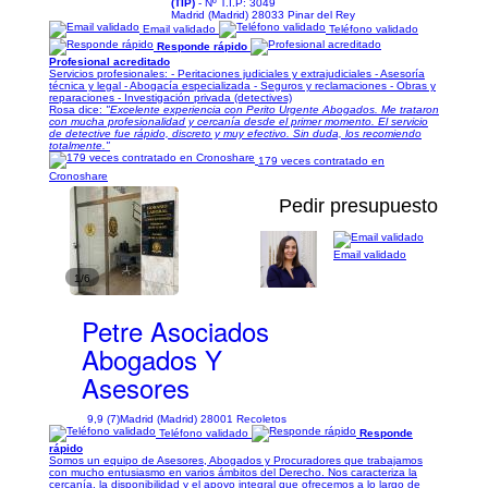
(TIP)
- Nº T.I.P: 3049
Madrid (Madrid) 28033 Pinar del Rey
Email validado
Teléfono validado
Responde rápido
Profesional acreditado
Servicios profesionales: - Peritaciones judiciales y extrajudiciales - Asesoría
técnica y legal - Abogacía especializada - Seguros y reclamaciones - Obras y
reparaciones - Investigación privada (detectives)
Rosa dice:
"Excelente experiencia con Perito Urgente Abogados. Me trataron
con mucha profesionalidad y cercanía desde el primer momento. El servicio
de detective fue rápido, discreto y muy efectivo. Sin duda, los recomiendo
totalmente."
179 veces contratado en
Cronoshare
Pedir presupuesto
Email validado
1/6
Petre Asociados
Abogados Y
Asesores
9,9 (7)
Madrid (Madrid) 28001 Recoletos
Teléfono validado
Responde
rápido
Somos un equipo de Asesores, Abogados y Procuradores que trabajamos
con mucho entusiasmo en varios ámbitos del Derecho. Nos caracteriza la
cercanía, la disponibilidad y el apoyo integral que ofrecemos a lo largo de