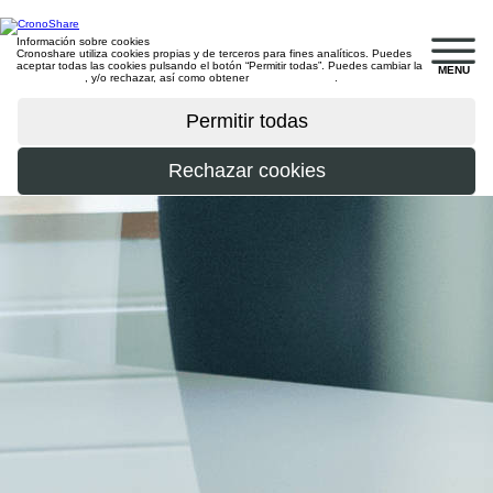
Información sobre cookies
Cronoshare utiliza cookies propias y de terceros para fines analíticos. Puedes
aceptar todas las cookies pulsando el botón “Permitir todas”. Puedes cambiar la
MENU
configuración
, y/o rechazar, así como obtener
más información
.