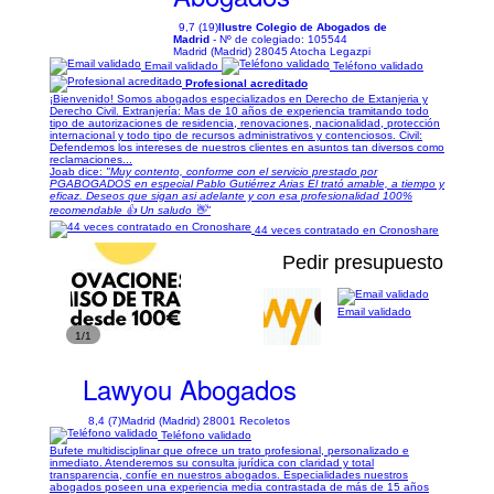
9,7 (19)
Ilustre Colegio de Abogados de
Madrid
- Nº de colegiado: 105544
Madrid (Madrid) 28045 Atocha Legazpi
Email validado
Teléfono validado
Profesional acreditado
¡Bienvenido! Somos abogados especializados en Derecho de Extanjeria y
Derecho Civil. Extranjería: Mas de 10 años de experiencia tramitando todo
tipo de autorizaciones de residencia, renovaciones, nacionalidad, protección
internacional y todo tipo de recursos administrativos y contenciosos. Civil:
Defendemos los intereses de nuestros clientes en asuntos tan diversos como
reclamaciones...
Joab dice:
"Muy contento, conforme con el servicio prestado por
PGABOGADOS en especial Pablo Gutiérrez Arias El trató amable, a tiempo y
eficaz. Deseos que sigan asi adelante y con esa profesionalidad 100%
recomendable 👍 Un saludo 👋"
44 veces contratado en Cronoshare
Pedir presupuesto
Email validado
1/1
Lawyou Abogados
8,4 (7)
Madrid (Madrid) 28001 Recoletos
Teléfono validado
Bufete multidisciplinar que ofrece un trato profesional, personalizado e
inmediato. Atenderemos su consulta jurídica con claridad y total
transparencia, confíe en nuestros abogados. Especialidades nuestros
abogados poseen una experiencia media contrastada de más de 15 años