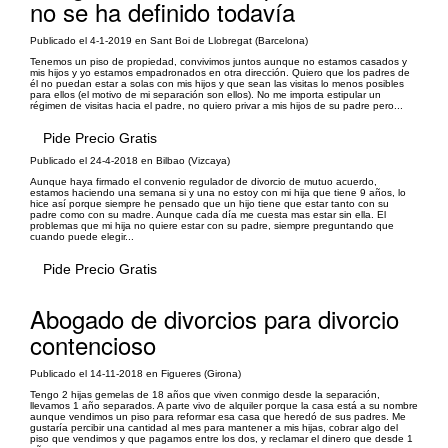
no se ha definido todavía
Publicado el 4-1-2019 en Sant Boi de Llobregat (Barcelona)
Tenemos un piso de propiedad, convivimos juntos aunque no estamos casados y
mis hijos y yo estamos empadronados en otra dirección. Quiero que los padres de
él no puedan estar a solas con mis hijos y que sean las visitas lo menos posibles
para ellos (el motivo de mi separación son ellos). No me importa estipular un
régimen de visitas hacia el padre, no quiero privar a mis hijos de su padre pero...
Pide Precio Gratis
Publicado el 24-4-2018 en Bilbao (Vizcaya)
Aunque haya firmado el convenio regulador de divorcio de mutuo acuerdo,
estamos haciendo una semana si y una no estoy con mi hija que tiene 9 años, lo
hice así porque siempre he pensado que un hijo tiene que estar tanto con su
padre como con su madre. Aunque cada día me cuesta mas estar sin ella. El
problemas que mi hija no quiere estar con su padre, siempre preguntando que
cuando puede elegir...
Pide Precio Gratis
Abogado de divorcios para divorcio
contencioso
Publicado el 14-11-2018 en Figueres (Girona)
Tengo 2 hijas gemelas de 18 años que viven conmigo desde la separación,
llevamos 1 año separados. A parte vivo de alquiler porque la casa está a su nombre
aunque vendimos un piso para reformar esa casa que heredó de sus padres. Me
gustaría percibir una cantidad al mes para mantener a mis hijas, cobrar algo del
piso que vendimos y que pagamos entre los dos, y reclamar el dinero que desde 1