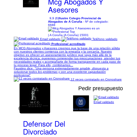
Mcg Abogados Y
Asesores
9,9 (6)
Ilustre Colegio Provincial de
Abogados de A Coruña
- Nº de colegiado:
6688
| A Coruña (A Coruña) 15001
Email validado
Teléfono validado
Profesional acreditado
En MCG Abogados y Asesores creemos que la base de una relación sólida
con nuestros clientes comienza con la empatía y la cercanía. Nuestro
objetivo es ofrecer un asesoramiento jurídico que vaya más allá de la
excelencia técnica: queremos comprender tus preocupaciones, atender tus
necesidades reales y acompañarte de forma transparente en cada paso de
tu proceso legal. Para ello, combinamos...
Faustino dice:
"Una persona extremadamente amable, dispuesta a
solucionar todos los problemas y con una excelente capacitación
profesional"
12 veces contratado en Cronoshare
Pedir presupuesto
Email validado
1/1
Defensor Del
Divorciado