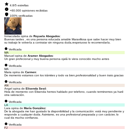
4.8/5 estrellas
+60.000 opiniones recibidas
100% verificadas
Inmaculada opina de
Royuela Abogados
:
Buenas tardes , es una persona educada amable Maravillosa que sabe hacer muy bien
su trabajo le volvería a contratar sin ninguna duda,respetuoso lo recomendaría.
Verificada
MA
Manuel opina de
Aramer Abogados
:
Un gran profecional y muy buena persona ojalá lo viera conocido mucho antes
Verificada
MA
Maria opina de
Carmen
:
De momento estamos con los trámites y todo va bien,profesionalidad y buen trato.gracias
Verificada
AN
Angel opina de
Elisenda Sesé
:
Hola de momento con Elisenda hemos hablado por telefono, cuando terminemos ya haré
otra valoración.
Verificada
LA
Lara opina de
María González
:
De la abogada me han gustado la disponibilidad y la comunicación: está muy pendiente y
responde a cualquier duda. Asimismo, es una profesional preparada y con carácter, lo
cual da mucha confianza.
Verificada
FJ