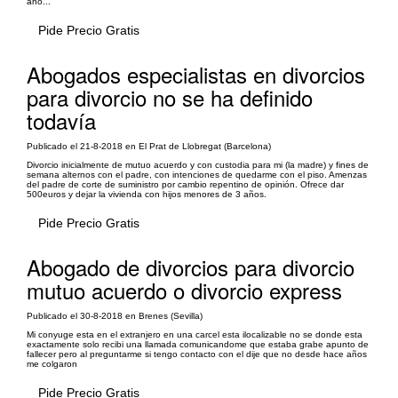
año...
Pide Precio Gratis
Abogados especialistas en divorcios
para divorcio no se ha definido
todavía
Publicado el 21-8-2018 en El Prat de Llobregat (Barcelona)
Divorcio inicialmente de mutuo acuerdo y con custodia para mi (la madre) y fines de
semana alternos con el padre, con intenciones de quedarme con el piso. Amenzas
del padre de corte de suministro por cambio repentino de opinión. Ofrece dar
500euros y dejar la vivienda con hijos menores de 3 años.
Pide Precio Gratis
Abogado de divorcios para divorcio
mutuo acuerdo o divorcio express
Publicado el 30-8-2018 en Brenes (Sevilla)
Mi conyuge esta en el extranjero en una carcel esta ilocalizable no se donde esta
exactamente solo recibi una llamada comunicandome que estaba grabe apunto de
fallecer pero al preguntarme si tengo contacto con el dije que no desde hace años
me colgaron
Pide Precio Gratis