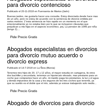
para divorcio contencioso
Publicado el 20-11-2018 en Fuensanta de Martos (Jaén)
Buenas tardes, me gustaría hacer una consulta. Estoy divorciada desde hace mas
de un año, pero no estoy de acuerdo con la sentencia de divorcio emitida por
varios motivos: 1°esta sentencia se hizo rapido en un momento en el que
emocionalmente yo no estaba bien por lo que se incluyeron cláusulas que
perjudican a mis hijas en el aspecto económico, pej. La pension de 106€ por niña
(tengo 2)....
Pide Precio Gratis
Abogados especialistas en divorcios
para divorcio mutuo acuerdo o
divorcio express
Publicado el 14-7-2018 en La Ñora (Murcia)
Tenemos tres hijos de 20, 17 y 12 años, el mayor estudia en cartagena, lis otros
dos bachiller y secundaria, tenemos un hipotecaio elevado, mas prestamo para un
coche que compramos hace un año, mi marido paga los prestamos, la luz y el agua
y demás impuestos de la casa y los seguros de los tres coches que tenemis, ya
que su sueldo es el doble que el mío, además yo estvue trabajando solo medio...
Pide Precio Gratis
Abogado de divorcios para divorcio