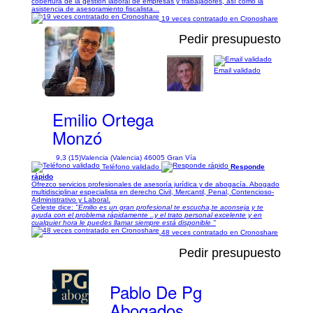
cobertura de la gestión laboral de empresas y trabajadores, así como la
asistencia de asesoramiento fiscalista...
19 veces contratado en Cronoshare
Pedir presupuesto
Email validado
1/2
Emilio Ortega
Monzó
9,3 (15)
Valencia (Valencia) 46005 Gran Vía
Teléfono validado
Responde
rápido
Ofrezco servicios profesionales de asesoría jurídica y de abogacía. Abogado
multidisciplinar especialista en derecho Civil, Mercantil, Penal, Contencioso-
Administrativo y Laboral.
Celeste dice:
"Emilio es un gran profesional te escucha,te aconseja y te
ayuda con el problema rápidamente ..y el trato personal excelente y en
cualquier hora le puedes llamar siempre está disponible "
48 veces contratado en Cronoshare
Pedir presupuesto
Pablo De Pg
Abogados