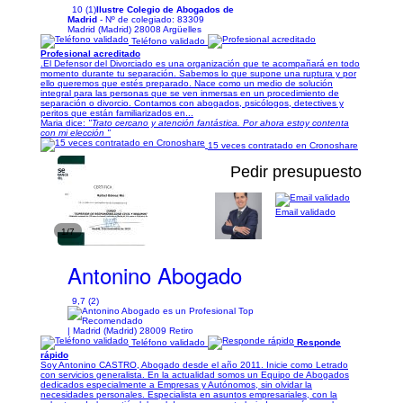
10 (1)
Ilustre Colegio de Abogados de
Madrid
- Nº de colegiado: 83309
Madrid (Madrid) 28008 Argüelles
Teléfono validado
Profesional acreditado
.El Defensor del Divorciado es una organización que te acompañará en todo
momento durante tu separación. Sabemos lo que supone una ruptura y por
ello queremos que estés preparado. Nace como un medio de solución
integral para las personas que se ven inmersas en un procedimiento de
separación o divorcio. Contamos con abogados, psicólogos, detectives y
peritos que están familiarizados en...
Maria dice:
"Trato cercano y atención fantástica. Por ahora estoy contenta
con mi elección "
15 veces contratado en Cronoshare
Pedir presupuesto
Email validado
1/7
Antonino Abogado
9,7 (2)
| Madrid (Madrid) 28009 Retiro
Teléfono validado
Responde
rápido
Soy Antonino CASTRO, Abogado desde el año 2011. Inicie como Letrado
con servicios generalista. En la actualidad somos un Equipo de Abogados
dedicados especialmente a Empresas y Autónomos, sin olvidar la
necesidades personales. Especialista en asuntos empresariales, con la