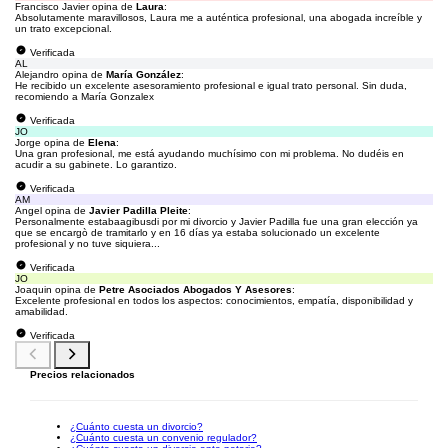
Francisco Javier opina de
Laura
:
Absolutamente maravillosos, Laura me a auténtica profesional, una abogada increíble y
un trato excepcional.
Verificada
AL
Alejandro opina de
María González
:
He recibido un excelente asesoramiento profesional e igual trato personal. Sin duda,
recomiendo a María Gonzalex
Verificada
JO
Jorge opina de
Elena
:
Una gran profesional, me está ayudando muchísimo con mi problema. No dudéis en
acudir a su gabinete. Lo garantizo.
Verificada
AM
Angel opina de
Javier Padilla Pleite
:
Personalmente estabaagibusdi por mi divorcio y Javier Padilla fue una gran elección ya
que se encargò de tramitarlo y en 16 días ya estaba solucionado un excelente
profesional y no tuve siquiera...
Verificada
JO
Joaquin opina de
Petre Asociados Abogados Y Asesores
:
Excelente profesional en todos los aspectos: conocimientos, empatía, disponibilidad y
amabilidad.
Verificada
Precios relacionados
¿Cuánto cuesta un divorcio?
¿Cuánto cuesta un convenio regulador?