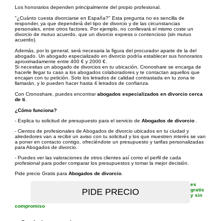
Los honorarios dependen principalmente del propio profesional.
"¿Cuánto cuesta divorciarse en España?" Esta pregunta no es sencilla de
responder, ya que dependerá del tipo de divorcio y de las circunstancias
personales, entre otros factores. Por ejemplo, no conllevará el mismo coste un
divorcio de mutuo acuerdo, que un divorcio express o contencioso (sin mutuo
acuerdo).
Además, por lo general, será necesaria la figura del procurador aparte de la del
abogado. Un abogado especializado en divorcio podría establecer sus honorarios
aproximadamente entre 400 € y 2000 €.
Si necesitas un abogado de divorcios en tu ubicación, Cronoshare se encarga de
hacerle llegar tu caso a los abogados colaboradores y te contactan aquellos que
encajan con tu petición. Solo los letrados de calidad contrastada en tu zona te
llamarán, y lo pueden hacer hasta 4 letrados de confianza.
Con Cronoshare, puedes encontrar
abogados especializados en divorcio cerca
de ti
.
¿Cómo funciona?
- Explica tu solicitud de presupuesto para el servicio de
Abogados de divorcio
.
- Cientos de profesionales de Abogados de divorcio ubicados en tu ciudad y
alrededores van a recibir un aviso con tu solicitud y los que muestren interés se van
a poner en contacto contigo, ofreciéndote un presupuesto y tarifas personalizadas
para Abogados de divorcio.
- Puedes ver las valoraciones de otros clientes así como el perfil de cada
profesional para poder comparar los presupuestos y tomar la mejor decisión.
Pide precio Gratis para
Abogados de divorcio
.
es
gratis
y sin
compromiso