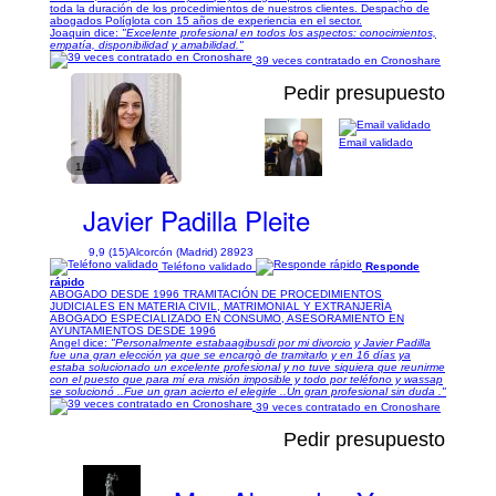
toda la duración de los procedimientos de nuestros clientes. Despacho de
abogados Políglota con 15 años de experiencia en el sector.
Joaquin dice:
"Excelente profesional en todos los aspectos: conocimientos,
empatía, disponibilidad y amabilidad."
39 veces contratado en Cronoshare
Pedir presupuesto
Email validado
1/3
Javier Padilla Pleite
9,9 (15)
Alcorcón (Madrid) 28923
Teléfono validado
Responde
rápido
ABOGADO DESDE 1996 TRAMITACIÓN DE PROCEDIMIENTOS
JUDICIALES EN MATERIA CIVIL, MATRIMONIAL Y EXTRANJERÍA
ABOGADO ESPECIALIZADO EN CONSUMO, ASESORAMIENTO EN
AYUNTAMIENTOS DESDE 1996
Angel dice:
"Personalmente estabaagibusdi por mi divorcio y Javier Padilla
fue una gran elección ya que se encargò de tramitarlo y en 16 días ya
estaba solucionado un excelente profesional y no tuve siquiera que reunirme
con el puesto que para mí era misión imposible y todo por teléfono y wassap
se solucionó ..Fue un gran acierto el elegirle ..Un gran profesional sin duda ."
39 veces contratado en Cronoshare
Pedir presupuesto