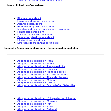
¿Cuánto cuesta un divorcio ante notario?
Más solicitado en Cronoshare
Pintores cerca de mí
Limpieza a domicilio cerca de mí
Albañiles cerca de mí
Reformas integrales cerca de mí
Instalación de aire acondicionado cerca de mí
Fontaneros cerca de mí
Manitas a domicilio cerca de mí
Detectives privados cerca de mí
Electricistas cerca de mí
Empresas de mudanzas cerca de mí
Encuentra Abogados de divorcio en las principales ciudades
Abogados de divorcio en Parla
Abogados de divorcio en Madrid
Abogados de divorcio en Pamplona/Iruña
Abogados de divorcio en Barcelona
Abogados de divorcio en Arganda del Rey
Abogados de divorcio en Boadilla del Monte
Abogados de divorcio en Alcalá de Henares
Abogados de divorcio en Mataró
Abogados de divorcio en Getafe
Abogados de divorcio en Donostia-San Sebastián
Abogados de divorcio en L'Hospitalet de Llobregat
Abogados de divorcio en Móstoles
Abogados de divorcio en Irun
Abogados de divorcio en Sevilla
Abogados de divorcio en Sabadell