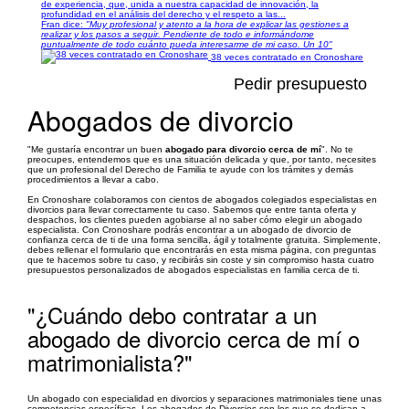
de experiencia, que, unida a nuestra capacidad de innovación, la
profundidad en el análisis del derecho y el respeto a las...
Fran dice:
"Muy profesional y atento a la hora de explicar las gestiones a
realizar y los pasos a seguir. Pendiente de todo e informándome
puntualmente de todo cuánto pueda interesarme de mi caso. Un 10"
38 veces contratado en Cronoshare
Pedir presupuesto
Abogados de divorcio
"Me gustaría encontrar un buen
abogado para divorcio cerca de mí
". No te
preocupes, entendemos que es una situación delicada y que, por tanto, necesites
que un profesional del Derecho de Familia te ayude con los trámites y demás
procedimientos a llevar a cabo.
En Cronoshare colaboramos con cientos de abogados colegiados especialistas en
divorcios para llevar correctamente tu caso. Sabemos que entre tanta oferta y
despachos, los clientes pueden agobiarse al no saber cómo elegir un abogado
especialista. Con Cronoshare podrás encontrar a un abogado de divorcio de
confianza cerca de ti de una forma sencilla, ágil y totalmente gratuita. Simplemente,
debes rellenar el formulario que encontrarás en esta misma página, con preguntas
que te hacemos sobre tu caso, y recibirás sin coste y sin compromiso hasta cuatro
presupuestos personalizados de abogados especialistas en familia cerca de ti.
"¿Cuándo debo contratar a un
abogado de divorcio cerca de mí o
matrimonialista?"
Un abogado con especialidad en divorcios y separaciones matrimoniales tiene unas
competencias específicas. Los abogados de Divorcios son los que se dedican a