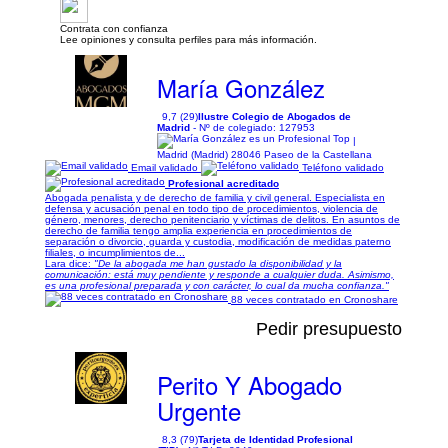
Contrata con confianza
Lee opiniones y consulta perfiles para más información.
María González
9,7 (29)
Ilustre Colegio de Abogados de
Madrid
- Nº de colegiado: 127953
|
Madrid (Madrid) 28046 Paseo de la Castellana
Email validado
Teléfono validado
Profesional acreditado
Abogada penalista y de derecho de familia y civil general. Especialista en
defensa y acusación penal en todo tipo de procedimientos, violencia de
género, menores, derecho penitenciario y víctimas de delitos. En asuntos de
derecho de familia tengo amplia experiencia en procedimientos de
separación o divorcio, guarda y custodia, modificación de medidas paterno
filiales, o incumplimientos de...
Lara dice:
"De la abogada me han gustado la disponibilidad y la
comunicación: está muy pendiente y responde a cualquier duda. Asimismo,
es una profesional preparada y con carácter, lo cual da mucha confianza."
88 veces contratado en Cronoshare
Pedir presupuesto
Perito Y Abogado
Urgente
8,3 (79)
Tarjeta de Identidad Profesional