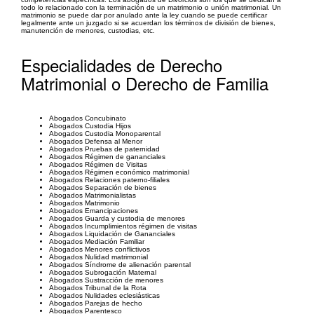
todo lo relacionado con la terminación de un matrimonio o unión matrimonial. Un
matrimonio se puede dar por anulado ante la ley cuando se puede certificar
legalmente ante un juzgado si se acuerdan los términos de división de bienes,
manutención de menores, custodias, etc.
Especialidades de Derecho
Matrimonial o Derecho de Familia
Abogados Concubinato
Abogados Custodia Hijos
Abogados Custodia Monoparental
Abogados Defensa al Menor
Abogados Pruebas de paternidad
Abogados Régimen de gananciales
Abogados Régimen de Visitas
Abogados Régimen económico matrimonial
Abogados Relaciones paterno-filiales
Abogados Separación de bienes
Abogados Matrimonialistas
Abogados Matrimonio
Abogados Emancipaciones
Abogados Guarda y custodia de menores
Abogados Incumplimientos régimen de visitas
Abogados Liquidación de Gananciales
Abogados Mediación Familiar
Abogados Menores conflictivos
Abogados Nulidad matrimonial
Abogados Síndrome de alienación parental
Abogados Subrogación Maternal
Abogados Sustracción de menores
Abogados Tribunal de la Rota
Abogados Nulidades eclesiásticas
Abogados Parejas de hecho
Abogados Parentesco