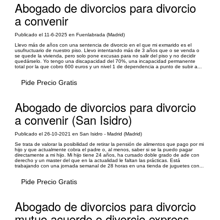
Abogado de divorcios para divorcio
a convenir
Publicado el 11-6-2025 en Fuenlabrada (Madrid)
Llevo más de años con una sentencia de divorcio en el que mi exmarido es el
usufructuario de nuestro piso. Llevo intentando más de 3 años que o se venda o
se quede la vivienda, pero solo pone excusas para no salir del piso y no decidir
quedárselo. Yo tengo una discapacidad del 70%, una incapacidad permanente
total por la que cobro 600 euros y un nivel 1 de dependencia a punto de subir a...
Pide Precio Gratis
Abogado de divorcios para divorcio
a convenir (San Isidro)
Publicado el 26-10-2021 en San Isidro - Madrid (Madrid)
Se trata de valorar la posibilidad de retirar la pensión de alimentos que pago por mi
hijo y que actualmente cobra el padre o, al menos, saber si se la puedo pagar
directamente a mi hijo. Mi hijo tiene 24 años, ha cursado doble grado de ade con
derecho y un master del que en la actualidad le faltan las prácticas. Está
trabajando con una jornada semanal de 28 horas en una tienda de juguetes con...
Pide Precio Gratis
Abogado de divorcios para divorcio
mutuo acuerdo o divorcio express