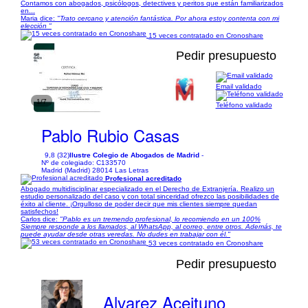
Contamos con abogados, psicólogos, detectives y peritos que están familiarizados
en...
Maria dice:
"Trato cercano y atención fantástica. Por ahora estoy contenta con mi
elección "
15 veces contratado en Cronoshare
Pedir presupuesto
Email validado
1/7
Teléfono validado
Pablo Rubio Casas
9,8 (32)
Ilustre Colegio de Abogados de Madrid
-
Nº de colegiado: C133570
Madrid (Madrid) 28014 Las Letras
Profesional acreditado
Abogado multidisciplinar especializado en el Derecho de Extranjería. Realizo un
estudio personalizado del caso y con total sinceridad ofrezco las posibilidades de
éxito al cliente. ¡Orgulloso de poder decir que mis clientes siempre quedan
satisfechos!
Carlos dice:
"Pablo es un tremendo profesional, lo recomiendo en un 100%
Siempre responde a los llamados, al WhatsApp, al correo, entre otros. Además, te
puede ayudar desde otras veredas. No dudes en trabajar con él."
53 veces contratado en Cronoshare
Pedir presupuesto
Alvarez Aceituno