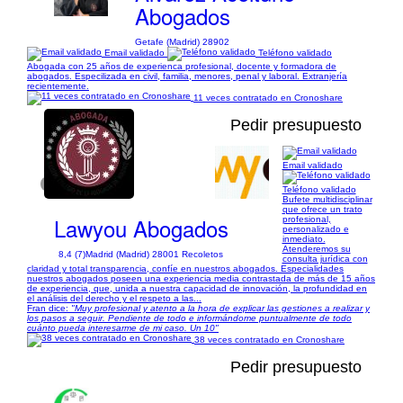
Abogados
Getafe (Madrid) 28902
Email validado
Teléfono validado
Abogada con 25 años de experienca profesional, docente y formadora de
abogados. Especilizada en civil, familia, menores, penal y laboral. Extranjería
recientemente.
11 veces contratado en Cronoshare
Pedir presupuesto
Email validado
1/6
Teléfono validado
Bufete multidisciplinar
que ofrece un trato
Lawyou Abogados
profesional,
personalizado e
inmediato.
Atenderemos su
8,4 (7)
Madrid (Madrid) 28001 Recoletos
consulta jurídica con
claridad y total transparencia, confíe en nuestros abogados. Especialidades
nuestros abogados poseen una experiencia media contrastada de más de 15 años
de experiencia, que, unida a nuestra capacidad de innovación, la profundidad en
el análisis del derecho y el respeto a las...
Fran dice:
"Muy profesional y atento a la hora de explicar las gestiones a realizar y
los pasos a seguir. Pendiente de todo e informándome puntualmente de todo
cuánto pueda interesarme de mi caso. Un 10"
38 veces contratado en Cronoshare
Pedir presupuesto