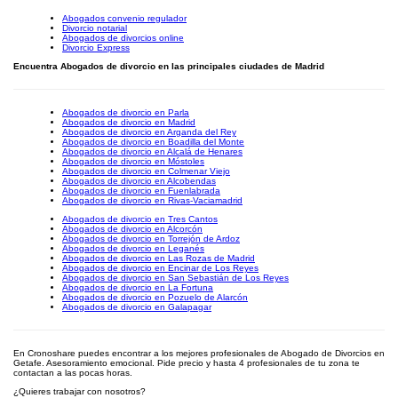
Abogados convenio regulador
Divorcio notarial
Abogados de divorcios online
Divorcio Express
Encuentra Abogados de divorcio en las principales ciudades de Madrid
Abogados de divorcio en Parla
Abogados de divorcio en Madrid
Abogados de divorcio en Arganda del Rey
Abogados de divorcio en Boadilla del Monte
Abogados de divorcio en Alcalá de Henares
Abogados de divorcio en Móstoles
Abogados de divorcio en Colmenar Viejo
Abogados de divorcio en Alcobendas
Abogados de divorcio en Fuenlabrada
Abogados de divorcio en Rivas-Vaciamadrid
Abogados de divorcio en Tres Cantos
Abogados de divorcio en Alcorcón
Abogados de divorcio en Torrejón de Ardoz
Abogados de divorcio en Leganés
Abogados de divorcio en Las Rozas de Madrid
Abogados de divorcio en Encinar de Los Reyes
Abogados de divorcio en San Sebastián de Los Reyes
Abogados de divorcio en La Fortuna
Abogados de divorcio en Pozuelo de Alarcón
Abogados de divorcio en Galapagar
En Cronoshare puedes encontrar a los mejores profesionales de Abogado de Divorcios en
Getafe. Asesoramiento emocional. Pide precio y hasta 4 profesionales de tu zona te
contactan a las pocas horas.
¿Quieres trabajar con nosotros?