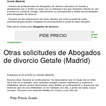
Getafe (Madrid)
.
- Cientos de profesionales de Abogados de divorcio ubicados en Getafe y
alrededores van a recibir un aviso con tu solicitud y los que muestren interés se van
a poner en contacto contigo, ofreciéndote un presupuesto y tarifas personalizadas
para Abogados de divorcio.
- Puedes ver las valoraciones de otros clientes así como el perfil de cada
profesional para poder comparar los presupuestos y tomar la mejor decisión.
Pide precio Gratis para
Abogados de divorcio
.
es
gratis
y sin
compromiso
Otras solicitudes de Abogados
de divorcio Getafe (Madrid)
Publicado el 21-4-2020 en Getafe (Madrid)
Buenos días. Durante el confinamiento, he descubierto que mi mujer me es infiel.
Ya lo fue en el pasado, pero quisimos arreglar nuestro matrimonio y superar la
infidelidad. Ahora, quiero divorciarme, pero debido al confinamiento y al proceso tan
doloroso que es una infidelidad, no he hablado con ella, y antes de nada, busco
consejo. Tenemos una vivienda familiar en común y una niña de...
Pide Precio Gratis