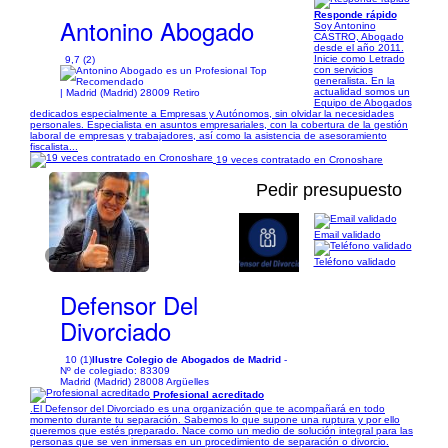
Responde rápido
Antonino Abogado
Soy Antonino
CASTRO, Abogado
desde el año 2011.
Inicie como Letrado
9,7 (2)
con servicios
generalista. En la
actualidad somos un
| Madrid (Madrid) 28009 Retiro
Equipo de Abogados
dedicados especialmente a Empresas y Autónomos, sin olvidar la necesidades
personales. Especialista en asuntos empresariales, con la cobertura de la gestión
laboral de empresas y trabajadores, así como la asistencia de asesoramiento
fiscalista...
19 veces contratado en Cronoshare
Pedir presupuesto
Email validado
1/2
Teléfono validado
Defensor Del
Divorciado
10 (1)
Ilustre Colegio de Abogados de Madrid
-
Nº de colegiado: 83309
Madrid (Madrid) 28008 Argüelles
Profesional acreditado
.El Defensor del Divorciado es una organización que te acompañará en todo
momento durante tu separación. Sabemos lo que supone una ruptura y por ello
queremos que estés preparado. Nace como un medio de solución integral para las
personas que se ven inmersas en un procedimiento de separación o divorcio.