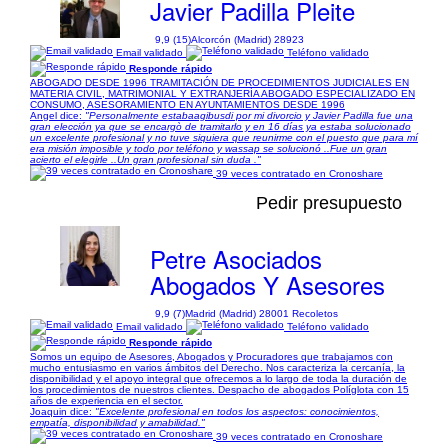
Javier Padilla Pleite
9,9 (15)
Alcorcón (Madrid) 28923
Email validado
Teléfono validado
Responde rápido
ABOGADO DESDE 1996 TRAMITACIÓN DE PROCEDIMIENTOS JUDICIALES EN
MATERIA CIVIL, MATRIMONIAL Y EXTRANJERÍA ABOGADO ESPECIALIZADO EN
CONSUMO, ASESORAMIENTO EN AYUNTAMIENTOS DESDE 1996
Angel dice:
"Personalmente estabaagibusdi por mi divorcio y Javier Padilla fue una
gran elección ya que se encargò de tramitarlo y en 16 días ya estaba solucionado
un excelente profesional y no tuve siquiera que reunirme con el puesto que para mí
era misión imposible y todo por teléfono y wassap se solucionó ..Fue un gran
acierto el elegirle ..Un gran profesional sin duda ."
39 veces contratado en Cronoshare
Pedir presupuesto
Petre Asociados
Abogados Y Asesores
9,9 (7)
Madrid (Madrid) 28001 Recoletos
Email validado
Teléfono validado
Responde rápido
Somos un equipo de Asesores, Abogados y Procuradores que trabajamos con
mucho entusiasmo en varios ámbitos del Derecho. Nos caracteriza la cercanía, la
disponibilidad y el apoyo integral que ofrecemos a lo largo de toda la duración de
los procedimientos de nuestros clientes. Despacho de abogados Políglota con 15
años de experiencia en el sector.
Joaquin dice:
"Excelente profesional en todos los aspectos: conocimientos,
empatía, disponibilidad y amabilidad."
39 veces contratado en Cronoshare