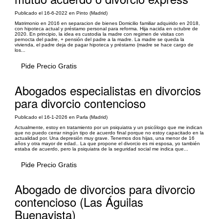
Publicado el 16-6-2022 en Pinto (Madrid)
Matrimonio en 2016 en separacion de bienes Domicilio familiar adquirido en 2018,
con hipoteca actual y préstamo personal para reforma. Hija nacida en octubre de
2020. En principio, la idea es custodia la madre con regimen de visitas con
pernocta del padre, + pensión del padre a la madre. La madre se queda la
vivienda, el padre deja de pagar hipoteca y préstamo (madre se hace cargo de
los...
Pide Precio Gratis
Abogados especialistas en divorcios
para divorcio contencioso
Publicado el 16-1-2026 en Parla (Madrid)
Actualmente, estoy en tratamiento por un psiquiatra y un psicólogo que me indican
que no puedo cerrar ningún tipo de acuerdo final porque no estoy capacitado en la
actualidad por. Una depresión muy grave. Tenemos dos hijas, una menor de 16
años y otra mayor de edad.. La que propone el divorcio es mi esposa, yo también
estaba de acuerdo, pero la psiquiatra de la seguridad social me indica que...
Pide Precio Gratis
Abogado de divorcios para divorcio
contencioso (Las Águilas
Buenavista)