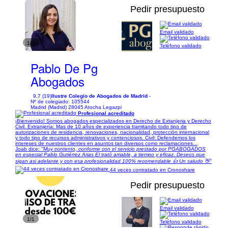
Pedir presupuesto
Email validado
1/3
Teléfono validado
Pablo De Pg
Abogados
9,7 (19)
Ilustre Colegio de Abogados de Madrid
-
Nº de colegiado: 105544
Madrid (Madrid) 28045 Atocha Legazpi
Profesional acreditado
¡Bienvenido! Somos abogados especializados en Derecho de Extanjeria y Derecho
Civil. Extranjería: Mas de 10 años de experiencia tramitando todo tipo de
autorizaciones de residencia, renovaciones, nacionalidad, protección internacional
y todo tipo de recursos administrativos y contenciosos. Civil: Defendemos los
intereses de nuestros clientes en asuntos tan diversos como reclamaciones...
Joab dice:
"Muy contento, conforme con el servicio prestado por PGABOGADOS
en especial Pablo Gutiérrez Arias El trató amable, a tiempo y eficaz. Deseos que
sigan asi adelante y con esa profesionalidad 100% recomendable 👍 Un saludo 👋"
44 veces contratado en Cronoshare
Pedir presupuesto
Email validado
1/1
Teléfono validado