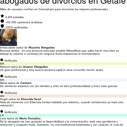
abogados de divorcios en Getafe
Miles de usuarios confían en Cronoshare para encontrar los mejores profesionales
4.8/5 estrellas
+60.000 opiniones recibidas
100% verificadas
Inmaculada opina de
Royuela Abogados
:
Buenas tardes , es una persona educada amable Maravillosa que sabe hacer muy bien su
trabajo le volvería a contratar sin ninguna duda,respetuoso lo recomendaría.
Verificada
MA
Manuel opina de
Aramer Abogados
:
Un gran profecional y muy buena persona ojalá lo viera conocido mucho antes
Verificada
MA
Maria opina de
Carmen
:
De momento estamos con los trámites y todo va bien,profesionalidad y buen trato.gracias
Verificada
AN
Angel opina de
Elisenda Sesé
:
Hola de momento con Elisenda hemos hablado por telefono, cuando terminemos ya haré otra
valoración.
Verificada
LA
Lara opina de
María González
:
De la abogada me han gustado la disponibilidad y la comunicación: está muy pendiente y
responde a cualquier duda. Asimismo, es una profesional preparada y con carácter, lo cual da