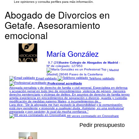
Lee opiniones y consulta perfiles para más información.
Abogado de Divorcios en
Getafe. Asesoramiento
emocional
María González
9,7 (29)
Ilustre Colegio de Abogados de Madrid
-
Nº de colegiado: 127953
| Madrid
(Madrid) 28046 Paseo de la Castellana
Email validado
Teléfono validado
Profesional acreditado
Abogada penalista y de derecho de familia y civil general. Especialista en defensa
y acusación penal en todo tipo de procedimientos, violencia de género, menores,
derecho penitenciario y víctimas de delitos. En asuntos de derecho de familia tengo
amplia experiencia en procedimientos de separación o divorcio, guarda y custodia,
modificación de medidas paterno filiales, o incumplimientos de...
Lara dice:
"De la abogada me han gustado la disponibilidad y la comunicación:
está muy pendiente y responde a cualquier duda. Asimismo, es una profesional
preparada y con carácter, lo cual da mucha confianza."
88 veces contratado en Cronoshare
Pedir presupuesto