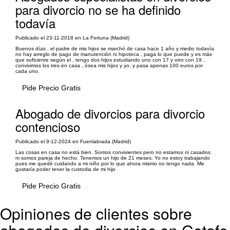
para divorcio no se ha definido
todavía
Publicado el 23-11-2018 en La Fortuna (Madrid)
Buenos días , el padre de mis hijos se marchó de casa hace 1 año y medio todavía
no hay arreglo de pago de manutención ni hipoteca , paga lo que puede y es más
que suficiente según el , tengo dos hijos estudiando uno con 17 y otro con 19 ,
convivimos los tres en casa , ósea mis hijos y yo, y pasa apenas 100 euros por
cada uno.
Pide Precio Gratis
Abogado de divorcios para divorcio
contencioso
Publicado el 9-12-2024 en Fuenlabrada (Madrid)
Las cosas en casa no está bien. Somos convivientes pero no estamos ni casados
ni somos pareja de hecho. Tenemos un hijo de 21 meses. Yo no estoy trabajando
pues me quedé cuidando a mi niño por lo que ahora mismo no tengo nada. Me
gustaría poder tener la custodia de mi hijo
Pide Precio Gratis
Opiniones de clientes sobre