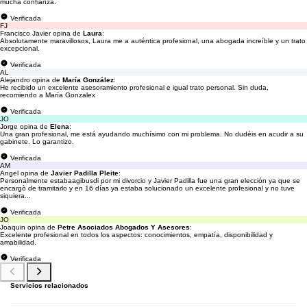
mucha confianza.
Verificada
FJ
Francisco Javier opina de
Laura
:
Absolutamente maravillosos, Laura me a auténtica profesional, una abogada increíble y un trato
excepcional.
Verificada
AL
Alejandro opina de
María González
:
He recibido un excelente asesoramiento profesional e igual trato personal. Sin duda,
recomiendo a María Gonzalex
Verificada
JO
Jorge opina de
Elena
:
Una gran profesional, me está ayudando muchísimo con mi problema. No dudéis en acudir a su
gabinete. Lo garantizo.
Verificada
AM
Angel opina de
Javier Padilla Pleite
:
Personalmente estabaagibusdi por mi divorcio y Javier Padilla fue una gran elección ya que se
encargò de tramitarlo y en 16 días ya estaba solucionado un excelente profesional y no tuve
siquiera...
Verificada
JO
Joaquin opina de
Petre Asociados Abogados Y Asesores
:
Excelente profesional en todos los aspectos: conocimientos, empatía, disponibilidad y
amabilidad.
Verificada
Servicios relacionados