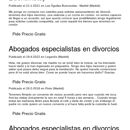
Publicado el 21-1-2021 en Las Águilas Buenavista - Madrid (Madrid)
Me pongo en contacto con ustedes para solicitar asesoramiento de divorció,
tenemos dos hijos menores, una vivienda y un coche en común, no somos capaces
de llegar a un acuerdo, así que quería conocer que posibilidades tengo legalmente
para solicitar custodia compartida, así como repartir los bienes que tenemos en
común
Pide Precio Gratis
Abogados especialistas en divorcios
Publicado el 19-4-2022 en Leganés (Madrid)
Hola, me quiero divorciar, me marido no se tomó bien la noticia, se ha intentado
hacer daño y lo han ingresado en psiquiatría. Tengo dos hijos menores y quiero
saber qué pasos debo seguir para la tramitación. No quiero hacerlo contencioso
pero él no está ahora bien. Como se puede hacer sin hacernos daño? Gracias
Pide Precio Gratis
Publicado el 26-2-2018 en Pinto (Madrid)
Tenemos firmado un convenio de mutuo acuerdo pero veo que cuando me toca.
Ami las visitas únicamente la veo en total 5 horas a las semana .. Cuando tengo
todas las mañanas libres para llevarla al cole y darla de comer y sin embargo el
padre no cede quiero un nuevo convenio y si hace falta pedir la custodia lo haré.
Pide Precio Gratis
Abogados especialistas en divorcios