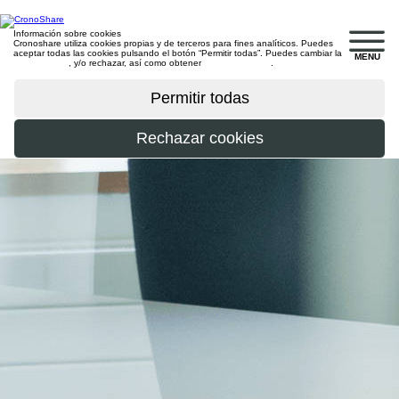
Información sobre cookies
Cronoshare utiliza cookies propias y de terceros para fines analíticos. Puedes
aceptar todas las cookies pulsando el botón “Permitir todas”. Puedes cambiar la
MENU
configuración
, y/o rechazar, así como obtener
más información
.