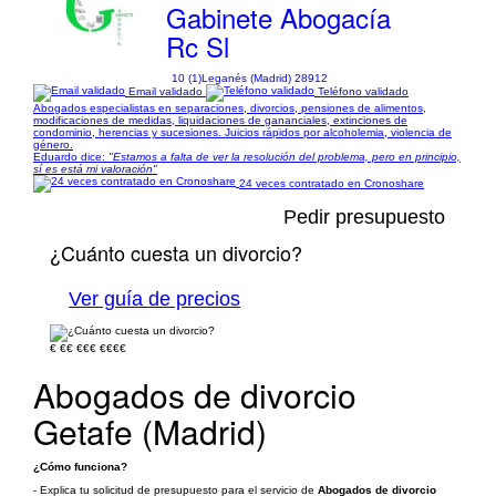
Gabinete Abogacía
Rc Sl
10 (1)
Leganés (Madrid) 28912
Email validado
Teléfono validado
Abogados especialistas en separaciones, divorcios, pensiones de alimentos,
modificaciones de medidas, liquidaciones de gananciales, extinciones de
condominio, herencias y sucesiones. Juicios rápidos por alcoholemia, violencia de
género.
Eduardo dice:
"Estamos a falta de ver la resolución del problema, pero en principio,
sí es está mi valoración"
24 veces contratado en Cronoshare
Pedir presupuesto
¿Cuánto cuesta un divorcio?
Ver guía de precios
€
€€
€€€
€€€€
Abogados de divorcio
Getafe (Madrid)
¿Cómo funciona?
- Explica tu solicitud de presupuesto para el servicio de
Abogados de divorcio