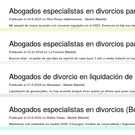
Abogados especialistas en divorcios pa
Publicado el 24-8-2020 en Rios Rosas Vallehermoso - Madrid (Madrid)
Me separé de mutuo acuerdo con convenio regulador en el 2003. Entonces mi hijo era menor
convenio regulador debido a que mi hijo de 19 años abandonó el domicilio y llevas unos 
Abogados especialistas en divorcios par
Publicado el 23-11-2018 en La Fortuna (Madrid)
Buenos días , el padre de mis hijos se marchó de casa hace 1 año y medio todavía no ha
hijos estudiando uno con 17 y otro con 19 , convivimos los tres en casa , ósea mis hijos
Abogados de divorcio en liquidación de
Publicado el 27-5-2026 en Moratalaz - Madrid (Madrid)
Liquidación de gananciales, no hay acuerdo porque mi ex quiere un dinero que puso cu
usado él y ya no valdrá nada. Y una indemnización de despido. Básicamente, es eso.. Mu
Abogados especialistas en divorcios (Be
Publicado el 22-6-2020 en Bellas Vistas - Madrid (Madrid)
Matrimonio civil celebrado en madrid 2009. Cónyuges: hombre de nacionalidad r. Argentin
información de documentos necesarios, tiempo y honorarios totales. Gracias. Atentamente.