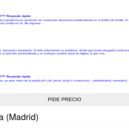
Responde rápido
ada experiencia en resolución de numerosas situaciones problemáticas en el ámbito de familia. Si 
ces confiar en mí. Me importas
ral, mercantil y extranjería. Si está enfrentando un problema, desde jara terrés abogados podemos
, la atención personalizada y un enfoque creativo hacia los litigios, lo que nos...
Responde rápido
a sean estos de la jurisdicción civil, penal, social o contencioso – administrativa, extranjería, f
a (Madrid)