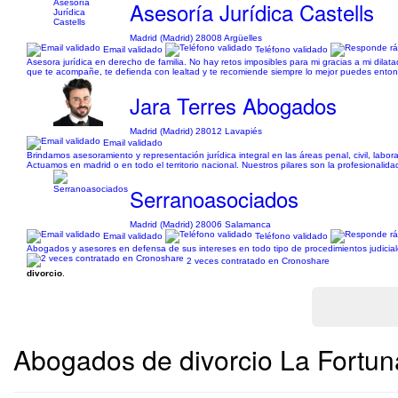
Asesoría Jurídica Castells
Madrid (Madrid) 28008 Argüelles
Email validado
Teléfono validado
Asesora jurídica en derecho de familia. No hay retos imposibles para mi gracias a mi dilat
que te acompañe, te defienda con lealtad y te recomiende siempre lo mejor puedes enton
Jara Terres Abogados
Madrid (Madrid) 28012 Lavapiés
Email validado
Brindamos asesoramiento y representación jurídica integral en las áreas penal, civil, labo
Actuamos en madrid o en todo el territorio nacional. Nuestros pilares son la profesionalidad
Serranoasociados
Madrid (Madrid) 28006 Salamanca
Email validado
Teléfono validado
Abogados y asesores en defensa de sus intereses en todo tipo de procedimientos judiciales, y
2 veces contratado en Cronoshare
divorcio
.
Abogados de divorcio La Fortun