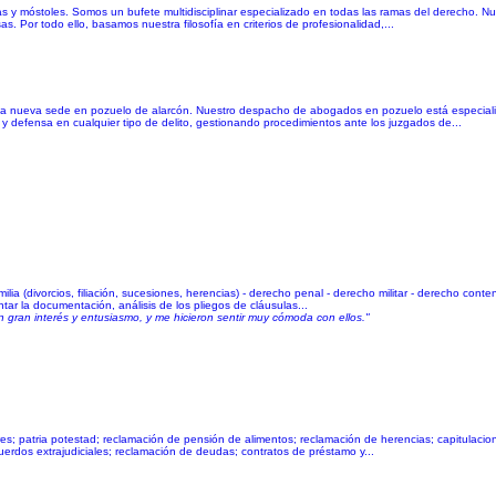
s y móstoles. Somos un bufete multidisciplinar especializado en todas las ramas del derecho. Nu
. Por todo ello, basamos nuestra filosofía en criterios de profesionalidad,...
una nueva sede en pozuelo de alarcón. Nuestro despacho de abogados en pozuelo está especiali
 defensa en cualquier tipo de delito, gestionando procedimientos ante los juzgados de...
ilia (divorcios, filiación, sucesiones, herencias) - derecho penal - derecho militar - derecho cont
tar la documentación, análisis de los pliegos de cláusulas...
gran interés y entusiasmo, y me hicieron sentir muy cómoda con ellos."
s; patria potestad; reclamación de pensión de alimentos; reclamación de herencias; capitulacion
erdos extrajudiciales; reclamación de deudas; contratos de préstamo y...