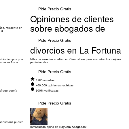
Pide Precio Gratis
Opiniones de clientes
sobre abogados de
ños, residente en
3...
Pide Precio Gratis
divorcios en La Fortuna
 mñás tiempo cpon
Miles de usuarios confían en Cronoshare para encontrar los mejores
dre se fue a...
profesionales
Pide Precio Gratis
4.8/5 estrellas
+60.000 opiniones recibidas
sí que quería
100% verificadas
Pide Precio Gratis
mpensatoria puesto
Inmaculada opina de
Royuela Abogados
: