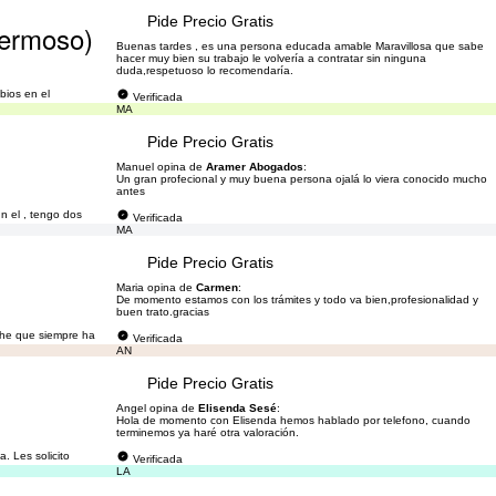
Pide Precio Gratis
hermoso)
Buenas tardes , es una persona educada amable Maravillosa que sabe
hacer muy bien su trabajo le volvería a contratar sin ninguna
duda,respetuoso lo recomendaría.
bios en el
Verificada
MA
Pide Precio Gratis
Manuel opina de
Aramer Abogados
:
Un gran profecional y muy buena persona ojalá lo viera conocido mucho
antes
n el , tengo dos
Verificada
MA
Pide Precio Gratis
Maria opina de
Carmen
:
De momento estamos con los trámites y todo va bien,profesionalidad y
buen trato.gracias
che que siempre ha
Verificada
AN
Pide Precio Gratis
Angel opina de
Elisenda Sesé
:
Hola de momento con Elisenda hemos hablado por telefono, cuando
terminemos ya haré otra valoración.
. Les solicito
Verificada
LA