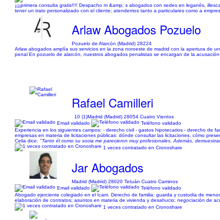
¡¡¡¡primera consulta gratis!!!! Despacho m &amp; s abogados con sedes en leganés, illesca
tener un trato personalizado con el cliente; atendemos tanto a particulares como a empresas
Arlaw Abogados Pozuelo
Pozuelo de Alarcón (Madrid) 28224
Arlaw abogados amplía sus servicios en la zona noroeste de madrid con la apertura de 
penal En pozuelo de alarcón, nuestros abogados penalistas se encargan de la acusación y
Rafael Camilleri
10 (1)
Madrid (Madrid) 28054 Cuatro Vientos
Email validado
Teléfono validado
Experiencia en los siguientes campos: - derecho civil - gastos hipotecarios - derecho de fam
empresas en materia de licitaciones públicas: dónde consultar las licitaciones, cómo presen
Celia dice:
"Tanto él como su socia me parecieron muy profesionales. Además, demuestran 
1 veces contratado en Cronoshare
Jar Abogados
Madrid (Madrid) 28020 Tetuán Cuatro Caminos
Email validado
Teléfono validado
Abogado ejerciente colegiado en el Icam. Derecho de familia: guarda y custodia de menore
elaboración de contratos; asuntos en materia de vivienda y desahucio; negociación de acu
1 veces contratado en Cronoshare