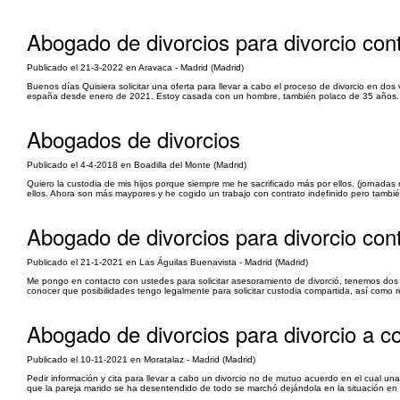
Abogado de divorcios para divorcio con
Publicado el 21-3-2022 en Aravaca - Madrid (Madrid)
Buenos días Quisiera solicitar una oferta para llevar a cabo el proceso de divorcio en dos
españa desde enero de 2021. Estoy casada con un hombre, también polaco de 35 años. Nos
Abogados de divorcios
Publicado el 4-4-2018 en Boadilla del Monte (Madrid)
Quiero la custodia de mis hijos porque siempre me he sacrificado más por ellos. (jorna
ellos. Ahora son más maypores y he cogido un trabajo con contrato indefinido pero tambi
Abogado de divorcios para divorcio con
Publicado el 21-1-2021 en Las Águilas Buenavista - Madrid (Madrid)
Me pongo en contacto con ustedes para solicitar asesoramiento de divorció, tenemos dos
conocer que posibilidades tengo legalmente para solicitar custodia compartida, así como 
Abogado de divorcios para divorcio a c
Publicado el 10-11-2021 en Moratalaz - Madrid (Madrid)
Pedir información y cita para llevar a cabo un divorcio no de mutuo acuerdo en el cual un
que la pareja marido se ha desentendido de todo se marchó dejándola en la situación en 