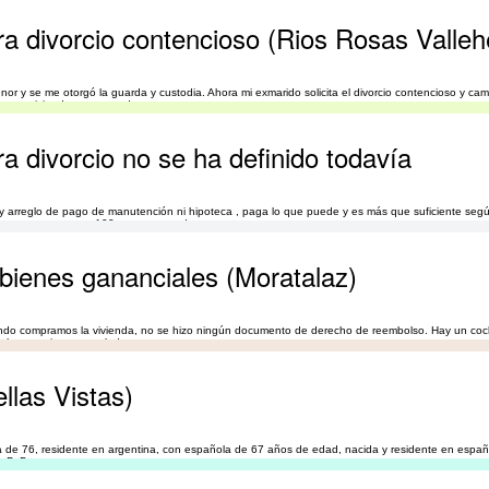
ra divorcio contencioso (Rios Rosas Valle
 y se me otorgó la guarda y custodia. Ahora mi exmarido solicita el divorcio contencioso y cam
meses viviendo con su padre.
a divorcio no se ha definido todavía
y arreglo de pago de manutención ni hipoteca , paga lo que puede y es más que suficiente segú
 y yo, y pasa apenas 100 euros por cada uno.
 bienes gananciales (Moratalaz)
ando compramos la vivienda, no se hizo ningún documento de derecho de reembolso. Hay un co
chas gracias y un saludo
llas Vistas)
a de 76, residente en argentina, con española de 67 años de edad, nacida y residente en españa
 P. B.