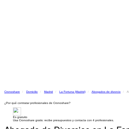
Cronoshare
Domicilio
Madrid
La Fortuna (Madrid)
Abogados de divorcio
A
¿Por qué contratar profesionales de Cronoshare?
Es gratuito
Usa Cronoshare gratis: recibe presupuestos y contacta con 4 profesionales.