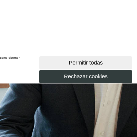
sí como obtener
más