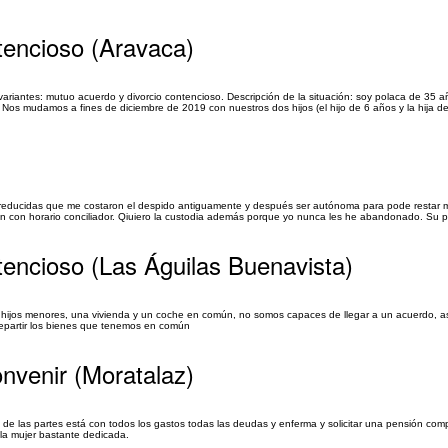
tencioso (Aravaca)
 variantes: mutuo acuerdo y divorcio contencioso. Descripción de la situación: soy polaca de 35 a
 mudamos a fines de diciembre de 2019 con nuestros dos hijos (el hijo de 6 años y la hija de 
das reducidas que me costaron el despido antiguamente y después ser autónoma para pode restar
én con horario conciliador. Qiuiero la custodia además porque yo nunca les he abandonado. Su pa
tencioso (Las Águilas Buenavista)
 hijos menores, una vivienda y un coche en común, no somos capaces de llegar a un acuerdo, a
repartir los bienes que tenemos en común
onvenir (Moratalaz)
a de las partes está con todos los gastos todas las deudas y enferma y solicitar una pensión co
la mujer bastante dedicada.