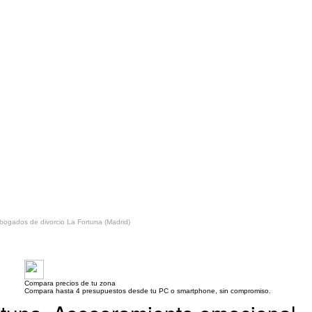
bogados de divorcio La Fortuna (Madrid)
Compara precios de tu zona
Compara hasta 4 presupuestos desde tu PC o smartphone, sin compromiso.