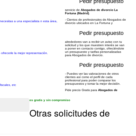
Pedir presupuesto
servicio de
Abogados de divorcio La
Fortuna (Madrid)
.
- Cientos de profesionales de Abogados de
necesitas a una especialista n esta área,
divorcio ubicados en La Fortuna y
Pedir presupuesto
alrededores van a recibir un aviso con tu
solicitud y los que muestren interés se van
a poner en contacto contigo, ofreciéndote
un presupuesto y tarifas personalizadas
 ofrecerle la mejor representación.
para Abogados de divorcio.
Pedir presupuesto
- Puedes ver las valoraciones de otros
clientes así como el perfil de cada
profesional para poder comparar los
presupuestos y tomar la mejor decisión.
iscales, etc
Pide precio Gratis para
Abogados de
es gratis y sin compromiso
Otras solicitudes de