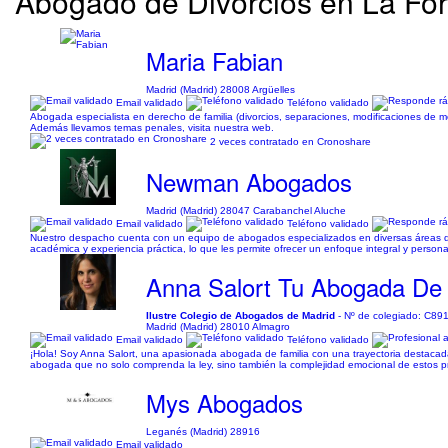
Abogado de Divorcios en La Fo
Maria Fabian
Madrid (Madrid) 28008 Argüelles
Email validado
Teléfono validado
Abogada especialista en derecho de familia (divorcios, separaciones, modificaciones de me
Además llevamos temas penales, visita nuestra web.
2 veces contratado en Cronoshare
Newman Abogados
Madrid (Madrid) 28047 Carabanchel Aluche
Email validado
Teléfono validado
Nuestro despacho cuenta con un equipo de abogados especializados en diversas áreas del 
académica y experiencia práctica, lo que les permite ofrecer un enfoque integral y person
Anna Salort Tu Abogada De 
Ilustre Colegio de Abogados de Madrid
- Nº de colegiado: C89
Madrid (Madrid) 28010 Almagro
Email validado
Teléfono validado
¡Hola! Soy Anna Salort, una apasionada abogada de familia con una trayectoria destacada 
abogada que no solo comprenda la ley, sino también la complejidad emocional de estos p
Mys Abogados
Leganés (Madrid) 28916
Email validado