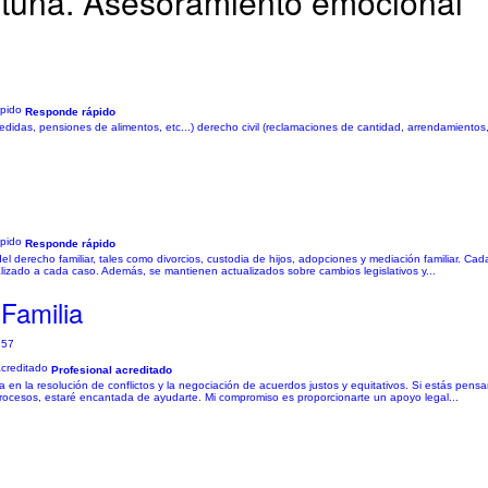
rtuna. Asesoramiento emocional
Responde rápido
didas, pensiones de alimentos, etc...) derecho civil (reclamaciones de cantidad, arrendamientos
Responde rápido
derecho familiar, tales como divorcios, custodia de hijos, adopciones y mediación familiar. C
alizado a cada caso. Además, se mantienen actualizados sobre cambios legislativos y...
Familia
157
Profesional acreditado
en la resolución de conflictos y la negociación de acuerdos justos y equitativos. Si estás pensa
rocesos, estaré encantada de ayudarte. Mi compromiso es proporcionarte un apoyo legal...