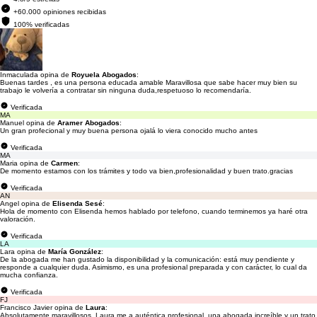
+60.000 opiniones recibidas
100% verificadas
Inmaculada opina de
Royuela Abogados
:
Buenas tardes , es una persona educada amable Maravillosa que sabe hacer muy bien su
trabajo le volvería a contratar sin ninguna duda,respetuoso lo recomendaría.
Verificada
MA
Manuel opina de
Aramer Abogados
:
Un gran profecional y muy buena persona ojalá lo viera conocido mucho antes
Verificada
MA
Maria opina de
Carmen
:
De momento estamos con los trámites y todo va bien,profesionalidad y buen trato.gracias
Verificada
AN
Angel opina de
Elisenda Sesé
:
Hola de momento con Elisenda hemos hablado por telefono, cuando terminemos ya haré otra
valoración.
Verificada
LA
Lara opina de
María González
:
De la abogada me han gustado la disponibilidad y la comunicación: está muy pendiente y
responde a cualquier duda. Asimismo, es una profesional preparada y con carácter, lo cual da
mucha confianza.
Verificada
FJ
Francisco Javier opina de
Laura
:
Absolutamente maravillosos, Laura me a auténtica profesional, una abogada increíble y un trato