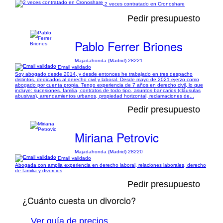
2 veces contratado en Cronoshare
Pedir presupuesto
Pablo Ferrer Briones
Majadahonda (Madrid) 28221
Email validado
Soy abogado desde 2014, y desde entonces he trabajado en tres despacho
distintos, dedicados al derecho civil y laboral. Desde mayo de 2021 ejerzo como
abogado por cuenta propia. Tengo experiencia de 7 años en derecho civil, lo que
incluye: sucesiones, familia, contratos de todo tipo, asuntos bancarios (cláusulas
abusivas), arrendamientos urbanos, propiedad horizontal, reclamaciones de...
Pedir presupuesto
Miriana Petrovic
Majadahonda (Madrid) 28220
Email validado
Abogada con amplia experiencia en derecho laboral, relaciones laborales, derecho
de familia y divorcios
Pedir presupuesto
¿Cuánto cuesta un divorcio?
Ver guía de precios