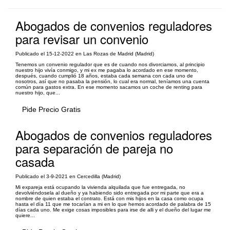
Abogados de convenios reguladores
para revisar un convenio
Publicado el 15-12-2022 en Las Rozas de Madrid (Madrid)
Tenemos un convenio regulador que es de cuando nos divorciamos, al principio
nuestro hijo vivía conmigo, y mi ex me pagaba lo acordado en ese momento,
después, cuando cumplió 18 años, estaba cada semana con cada uno de
nosotros, así que no pasaba la pensión, lo cual era normal, teníamos una cuenta
común para gastos extra. En ese momento sacamos un coche de renting para
nuestro hijo, que...
Pide Precio Gratis
Abogados de convenios reguladores
para separación de pareja no
casada
Publicado el 3-9-2021 en Cercedilla (Madrid)
Mi expareja está ocupando la vivienda alquilada que fue entregada, no
devolviéndosela al dueño y ya habiendo sido entregada por mi parte que era a
nombre de quien estaba el contrato. Está con mis hijos en la casa como ocupa
hasta el día 11 que me tocarían a mi en lo que hemos acordado de palabra de 15
días cada uno. Me exige cosas imposibles para irse de alli y el dueño del lugar me
quiere...