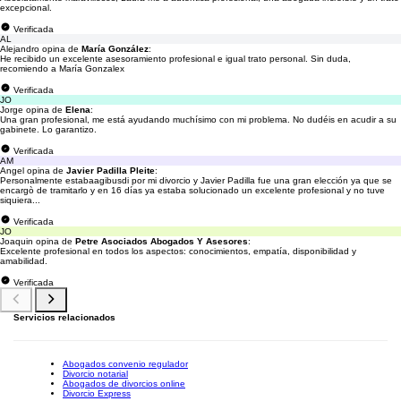
excepcional.
Verificada
AL
Alejandro opina de
María González
:
He recibido un excelente asesoramiento profesional e igual trato personal. Sin duda,
recomiendo a María Gonzalex
Verificada
JO
Jorge opina de
Elena
:
Una gran profesional, me está ayudando muchísimo con mi problema. No dudéis en acudir a su
gabinete. Lo garantizo.
Verificada
AM
Angel opina de
Javier Padilla Pleite
:
Personalmente estabaagibusdi por mi divorcio y Javier Padilla fue una gran elección ya que se
encargò de tramitarlo y en 16 días ya estaba solucionado un excelente profesional y no tuve
siquiera...
Verificada
JO
Joaquin opina de
Petre Asociados Abogados Y Asesores
:
Excelente profesional en todos los aspectos: conocimientos, empatía, disponibilidad y
amabilidad.
Verificada
Servicios relacionados
Abogados convenio regulador
Divorcio notarial
Abogados de divorcios online
Divorcio Express