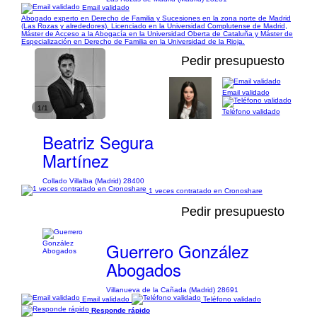
Email validado
Abogado experto en Derecho de Familia y Sucesiones en la zona norte de Madrid
(Las Rozas y alrededores). Licenciado en la Universidad Complutense de Madrid,
Máster de Acceso a la Abogacía en la Universidad Oberta de Cataluña y Máster de
Especialización en Derecho de Familia en la Universidad de la Rioja.
Pedir presupuesto
Email validado
1/1
Teléfono validado
Beatriz Segura
Martínez
Collado Villalba (Madrid) 28400
1 veces contratado en Cronoshare
Pedir presupuesto
Guerrero González
Abogados
Villanueva de la Cañada (Madrid) 28691
Email validado
Teléfono validado
Responde rápido