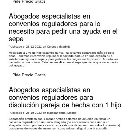
Pide Precio Gratis
Abogados especialistas en
convenios reguladores para lo
necesito para pedir una ayuda en el
sepe
Publicado el 28-12-2021 en Cerceda (Madrid)
Mi ex pareja y yo no nos casamos nunca. Ya llevamos separados más de siete
años. Tenemos el convenio regulador redactado porque en una ocasión fui a
solicitar una ayuda al sepe y, para justificar las cargas, me lo pidieron. Aquella vez
me valió con un notario. Esta vez me dicen en el sepe que tiene que ser a través
del juzgado.
Pide Precio Gratis
Abogados especialistas en
convenios reguladores para
disolución pareja de hecha con 1 hijo
Publicado el 26-10-2023 en Majadahonda (Madrid)
Separación amistosa con 1 menor. Ambos estamos de acuerdo en firmar un
convenio regulador con un único abogado (no necesitamos cada uno a un
abogado distinto porque es amistoso y estamos de acuerdo en todos los términos)
Los gastos derivados del menor son compartidos, al igual que la custodia.