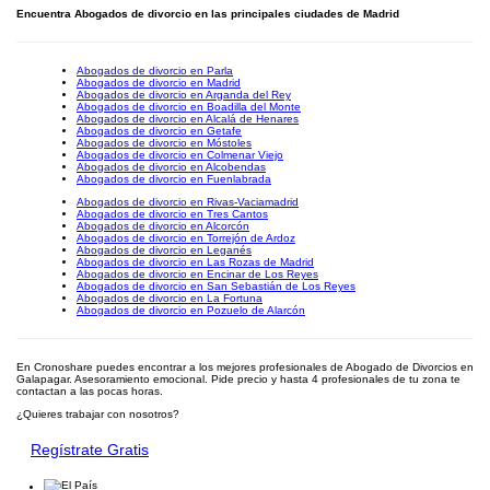
Encuentra Abogados de divorcio en las principales ciudades de Madrid
Abogados de divorcio en Parla
Abogados de divorcio en Madrid
Abogados de divorcio en Arganda del Rey
Abogados de divorcio en Boadilla del Monte
Abogados de divorcio en Alcalá de Henares
Abogados de divorcio en Getafe
Abogados de divorcio en Móstoles
Abogados de divorcio en Colmenar Viejo
Abogados de divorcio en Alcobendas
Abogados de divorcio en Fuenlabrada
Abogados de divorcio en Rivas-Vaciamadrid
Abogados de divorcio en Tres Cantos
Abogados de divorcio en Alcorcón
Abogados de divorcio en Torrejón de Ardoz
Abogados de divorcio en Leganés
Abogados de divorcio en Las Rozas de Madrid
Abogados de divorcio en Encinar de Los Reyes
Abogados de divorcio en San Sebastián de Los Reyes
Abogados de divorcio en La Fortuna
Abogados de divorcio en Pozuelo de Alarcón
En Cronoshare puedes encontrar a los mejores profesionales de Abogado de Divorcios en
Galapagar. Asesoramiento emocional. Pide precio y hasta 4 profesionales de tu zona te
contactan a las pocas horas.
¿Quieres trabajar con nosotros?
Regístrate Gratis