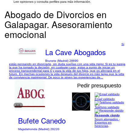
Lee opiniones y consulta perfiles para más información.
Abogado de Divorcios en
Galapagar. Asesoramiento
emocional
Si
La Cave Abogados
Brunete (Madrid) 28690
estás pensando en divorciarte, sin duda sueñas con una vida mejor. Si es tu pareja
la que ha tomado la decisión, en cualquier caso, estas a punto de iniciar un
proceso transcendental para tí y para la vida de tus hijos, que os afectará en el
futuro. En muchas ocasiones la vida después del divorcio es más larga que la vida
de convivencia matrimonial. De poco te sirven las experiencias de...
Pedir presupuesto
Email validado
1/1
Teléfono validado
Responde rápido
Bufete Canedo
Soum abogados -
Expertos en
herencias,
Majadahonda (Madrid) 28220