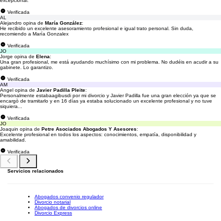
excepcional.
Verificada
AL
Alejandro opina de
María González
:
He recibido un excelente asesoramiento profesional e igual trato personal. Sin duda,
recomiendo a María Gonzalex
Verificada
JO
Jorge opina de
Elena
:
Una gran profesional, me está ayudando muchísimo con mi problema. No dudéis en acudir a su
gabinete. Lo garantizo.
Verificada
AM
Angel opina de
Javier Padilla Pleite
:
Personalmente estabaagibusdi por mi divorcio y Javier Padilla fue una gran elección ya que se
encargò de tramitarlo y en 16 días ya estaba solucionado un excelente profesional y no tuve
siquiera...
Verificada
JO
Joaquin opina de
Petre Asociados Abogados Y Asesores
:
Excelente profesional en todos los aspectos: conocimientos, empatía, disponibilidad y
amabilidad.
Verificada
Servicios relacionados
Abogados convenio regulador
Divorcio notarial
Abogados de divorcios online
Divorcio Express