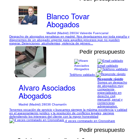
Blanco Tovar
Abogados
Madrid (Madrid) 28034 Valverde Fuencarral
Despacho de abogados penalistas en madrid. Nos desplazamos por toda españa y
disponemos de un abogado urgente para aquellos procesos que no pueden
esperar. Detenciones, alcoholemias, violencia de género...
Pedir presupuesto
Email validado
1/1
Teléfono validado
Responde rápido
Somos un despacho
Alvaro Asociados
de abogados muy
competente,
Abogados
especializado en
derecho civil,
mercantil, penal y
contencioso
Madrid (Madrid) 28036 Chamartín
administrativo.
Tenemos vocación de servicio y buscamos siempre la máxima excelencia y calidad
en el asesoramiento jurídico y la resolución de conflictos legales, siempre
defendiendo los intereses del cliente con la mayor honestidad
4 veces contratado en Cronoshare
Pedir presupuesto