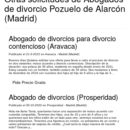
de divorcio Pozuelo de Alarcón
(Madrid)
Abogado de divorcios para divorcio
contencioso (Aravaca)
Publicado el 21-3-2022 en Aravaca - Madrid (Madrid)
Buenos días Quisiera solicitar una oferta para llevar a cabo el proceso de divorcio
en dos variantes: mutuo acuerdo y divorcio contencioso. Descripción de la
situación: soy polaca de 35 años, residente en españa desde enero de 2021.
Estoy casada con un hombre, también polaco de 35 años. Nos mudamos a fines
de diciembre de 2019 con nuestros dos hijos (el hijo de 6 años y la hija de 3...
Pide Precio Gratis
Abogado de divorcios (Prosperidad)
Publicado el 30-10-2020 en Prosperidad - Madrid (Madrid)
Hola me llamo Tania, queríamos hacer una separación de mutuo acuerdo con
custodia compartida. Tenemos dos hijos, una de 10 y uno de 6 años y no
queremos que los niños estén de un lado para otro, seremos nosotros los q nos
intercambiaremos. Tenemos una hipoteca en común, un préstamos de un coche y
varios préstamos de tarjetas de crédito. ¿Cuál sería la mejor manera de hacerlo
todo? Gracias y...