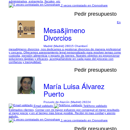
administrativa, extranjería, fiscales, etc
2 veces contratado en Cronoshare
Pedir presupuesto
En
Mesa&jimeno
Divorcios
Madrid (Madrid) 28015 Chamberí
mesa&jimeno divorcios, nos dedicamos a gestionar divorcios de manera profesional
y cercana. Ofrecemos asesoramiento legal personalizado para resolver temas como
custodia, pensión alimenticia y reparto de bienes. Nuestro objetivo es proporcionar
soluciones rápidas y eficaces, acompañándote en cada paso del proceso con
confianza y tranquilidad.
Pedir presupuesto
María Luisa Álvarez
Puerto
Pozuelo de Alarcón (Madrid) 28224
Email validado
Teléfono validado
Estimados clientes, Contar con mi mayor esfuerzo por conseguir el mejor resultado,
al mejor precio y en el tiempo más breve posible. Recibir mi mas cordial y atento
saludo.
1 veces contratado en Cronoshare
Pedir presupuesto