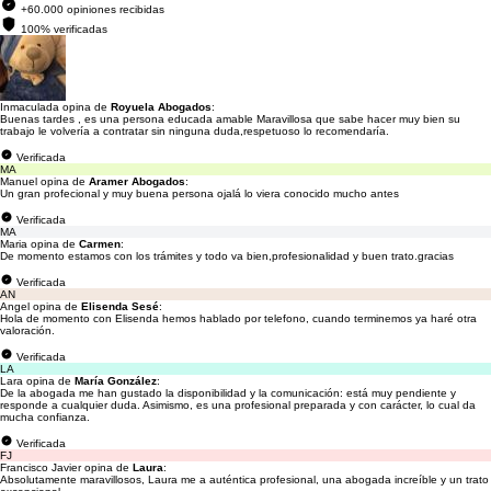
+60.000 opiniones recibidas
100% verificadas
Inmaculada opina de
Royuela Abogados
:
Buenas tardes , es una persona educada amable Maravillosa que sabe hacer muy bien su
trabajo le volvería a contratar sin ninguna duda,respetuoso lo recomendaría.
Verificada
MA
Manuel opina de
Aramer Abogados
:
Un gran profecional y muy buena persona ojalá lo viera conocido mucho antes
Verificada
MA
Maria opina de
Carmen
:
De momento estamos con los trámites y todo va bien,profesionalidad y buen trato.gracias
Verificada
AN
Angel opina de
Elisenda Sesé
:
Hola de momento con Elisenda hemos hablado por telefono, cuando terminemos ya haré otra
valoración.
Verificada
LA
Lara opina de
María González
:
De la abogada me han gustado la disponibilidad y la comunicación: está muy pendiente y
responde a cualquier duda. Asimismo, es una profesional preparada y con carácter, lo cual da
mucha confianza.
Verificada
FJ
Francisco Javier opina de
Laura
:
Absolutamente maravillosos, Laura me a auténtica profesional, una abogada increíble y un trato