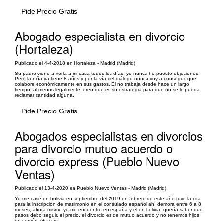
Pide Precio Gratis
Abogado especialista en divorcio
(Hortaleza)
Publicado el 4-4-2018 en Hortaleza - Madrid (Madrid)
Su padre viene a verla a mi casa todos los días, yo nunca he puesto objeciones.
Pero la niña ya tiene 8 años y por la vía del diálogo nunca voy a conseguir que
colabore económicamente en sus gastos. Él no trabaja desde hace un largo
tiempo, al menos legalmente, creo que es su estrategia para que no se le pueda
reclamar cantidad alguna.
Pide Precio Gratis
Abogados especialistas en divorcios
para divorcio mutuo acuerdo o
divorcio express (Pueblo Nuevo
Ventas)
Publicado el 13-4-2020 en Pueblo Nuevo Ventas - Madrid (Madrid)
Yo me casé en bolivia en septiembre del 2019 en febrero de este año tuve la cita
para la inscripción de matrimonio en el consulado español ahí demora entre 6 a 8
meses, ahora mismo yo me encuentro en españa y el en bolivia, quería saber que
pasos debo seguir, el precio, el divorcio es de mutuo acuerdo y no tenemos hijos
en común. Gracias