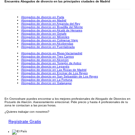
Encuentra Abogados de divorcio en las principales ciudades de Madrid
Abogados de divorcio en Parla
Abogados de divorcio en Madrid
Abogados de divorcio en Arganda del Rey
Abogados de divorcio en Boadilla del Monte
Abogados de divorcio en Alcalá de Henares
Abogados de divorcio en Getafe
Abogados de divorcio en Móstoles
Abogados de divorcio en Colmenar Viejo
Abogados de divorcio en Alcobendas
Abogados de divorcio en Fuenlabrada
Abogados de divorcio en Rivas-Vaciamadrid
Abogados de divorcio en Tres Cantos
Abogados de divorcio en Alcorcón
Abogados de divorcio en Torrejón de Ardoz
Abogados de divorcio en Leganés
Abogados de divorcio en Las Rozas de Madrid
Abogados de divorcio en Encinar de Los Reyes
Abogados de divorcio en San Sebastián de Los Reyes
Abogados de divorcio en La Fortuna
Abogados de divorcio en Galapagar
En Cronoshare puedes encontrar a los mejores profesionales de Abogado de Divorcios en
Pozuelo de Alarcón. Asesoramiento emocional. Pide precio y hasta 4 profesionales de tu
zona te contactan a las pocas horas.
¿Quieres trabajar con nosotros?
Regístrate Gratis