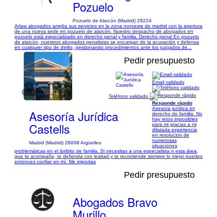
Pozuelo
Pozuelo de Alarcón (Madrid) 28224
Arlaw abogados amplía sus servicios en la zona noroeste de madrid con la apertura
de una nueva sede en pozuelo de alarcón. Nuestro despacho de abogados en
pozuelo está especializado en derecho penal y familia. Derecho penal En pozuelo
de alarcón, nuestros abogados penalistas se encargan de la acusación y defensa
en cualquier tipo de delito, gestionando procedimientos ante los juzgados de...
Pedir presupuesto
Email validado
1/1
Teléfono validado
Responde rápido
Asesora jurídica en
Asesoría Jurídica
derecho de familia. No
hay retos imposibles
Castells
para mi gracias a mi
dilatada experiencia
en resolución de
numerosas
Madrid (Madrid) 28008 Argüelles
situaciones
problemáticas en el ámbito de familia. Si necesitas a una especialista n esta área,
que te acompañe, te defienda con lealtad y te recomiende siempre lo mejor puedes
entonces confiar en mí. Me importas
Pedir presupuesto
Abogados Bravo
Murillo