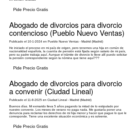
Pide Precio Gratis
Abogado de divorcios para divorcio
contencioso (Pueblo Nuevo Ventas)
Publicado el 10-1-2024 en Pueblo Nuevo Ventas - Madrid (Madrid)
He iniciado el proceso en mi país de origen, pero tenemos una hija en común de
nacionalidad española, la cuantía de pensión está fijada según salario de mi país,
pero su padre trabaja aquí. Aunque el trámite de divorcio lo lleve allí puedo solicitar
la pensión correspondiente según la nómina que tiene aquí???
Pide Precio Gratis
Abogado de divorcios para divorcio
a convenir (Ciudad Lineal)
Publicado el 11-8-2025 en Ciudad Lineal - Madrid (Madrid)
Buenos días. Mi exmarido lleva 5 años pagando la mitad de lo estipulado por
nuestro convenio. Los meses de verano no paga nada. Me gustaría poner una
denuncia para reclamar los derechos de mi hija menor y hacer que pague lo que le
corresponde. Tiene una excelente situación económica y es solvente.
Pide Precio Gratis