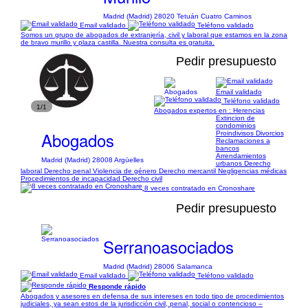
Madrid (Madrid) 28020 Tetuán Cuatro Caminos
Email validado
Teléfono validado
Somos un grupo de abogados de extranjería, civil y laboral que estamos en la zona
de bravo murillo y plaza castilla. Nuestra consulta es gratuita.
Pedir presupuesto
Email validado
Teléfono validado
1/1
Abogados expertos en : Herencias
Extincion de
condominios
Abogados
Proindivisos Divorcios
Reclamaciones a
bancos
Arrendamientos
Madrid (Madrid) 28008 Argüelles
urbanos Derecho
laboral Derecho penal Violencia de género Derecho mercantil Negligencias médicas
Procedimientos de incapacidad Derecho civil
8 veces contratado en Cronoshare
Pedir presupuesto
Serranoasociados
Madrid (Madrid) 28006 Salamanca
Email validado
Teléfono validado
Responde rápido
Abogados y asesores en defensa de sus intereses en todo tipo de procedimientos
judiciales, ya sean estos de la jurisdicción civil, penal, social o contencioso –