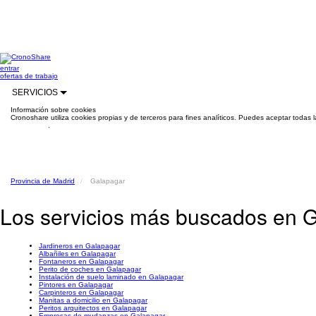
entrar
ofertas de trabajo
SERVICIOS
Información sobre cookies
Cronoshare utiliza cookies propias y de terceros para fines analíticos. Puedes aceptar todas 
información
.
Provincia de Madrid
Galapagar
Los servicios más buscados en 
Jardineros en Galapagar
Albañiles en Galapagar
Fontaneros en Galapagar
Perito de coches en Galapagar
Instalación de suelo laminado en Galapagar
Pintores en Galapagar
Carpinteros en Galapagar
Manitas a domicilio en Galapagar
Peritos arquitectos en Galapagar
Empresas de mudanzas en Galapagar