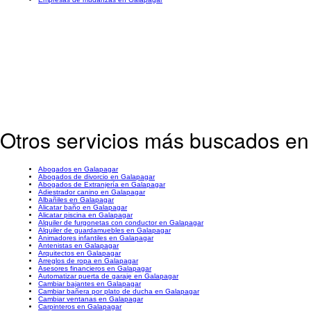
Otros servicios más buscados e
Abogados en Galapagar
Abogados de divorcio en Galapagar
Abogados de Extranjería en Galapagar
Adiestrador canino en Galapagar
Albañiles en Galapagar
Alicatar baño en Galapagar
Alicatar piscina en Galapagar
Alquiler de furgonetas con conductor en Galapagar
Alquiler de guardamuebles en Galapagar
Animadores infantiles en Galapagar
Antenistas en Galapagar
Arquitectos en Galapagar
Arreglos de ropa en Galapagar
Asesores financieros en Galapagar
Automatizar puerta de garaje en Galapagar
Cambiar bajantes en Galapagar
Cambiar bañera por plato de ducha en Galapagar
Cambiar ventanas en Galapagar
Carpinteros en Galapagar