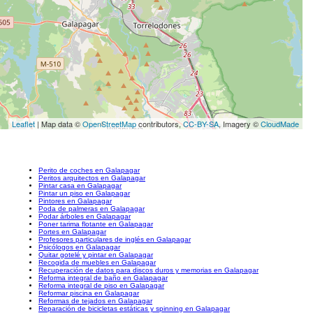
Leaflet
| Map data ©
OpenStreetMap
contributors,
CC-BY-SA
, Imagery ©
CloudMade
Perito de coches en Galapagar
Peritos arquitectos en Galapagar
Pintar casa en Galapagar
Pintar un piso en Galapagar
Pintores en Galapagar
Poda de palmeras en Galapagar
Podar árboles en Galapagar
Poner tarima flotante en Galapagar
Portes en Galapagar
Profesores particulares de inglés en Galapagar
Psicólogos en Galapagar
Quitar gotelé y pintar en Galapagar
Recogida de muebles en Galapagar
Recuperación de datos para discos duros y memorias en Galapagar
Reforma integral de baño en Galapagar
Reforma integral de piso en Galapagar
Reformar piscina en Galapagar
Reformas de tejados en Galapagar
Reparación de bicicletas estáticas y spinning en Galapagar