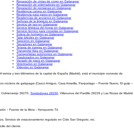
Reparación de cintas de correr en Galapagar
Reparación de ordenadores en Galapagar
Reparación de persianas en Galapagar
Residencia canina en Galapagar
Residencia para gatos en Galapagar
Residencias de ancianos en Galapagar
Señoras de la limpieza en Galapagar
Servicio de taxi en Galapagar
Servicio limpieza del hogar en Galapagar
Servicio técnico para consolas en Galapagar
Solera de hormigón en Galapagar
Talar árboles en Galapagar
Tapiceros en Galapagar
Tatuadores en Galapagar
Terapia de parejas en Galapagar
Transporte Ikea en Galapagar
Transportistas autónomos en Galapagar
Trasdosados en Galapagar
Vaciado de pisos en Galapagar
Veterinarios en Galapagar
Videntes en Galapagar
A treinta y tres kilómetros de la capital de España (Madrid), está el municipio noroeste de
ntos núcleos de galapagar (Casco Antiguo, Casa Amarilla, Parquelago – Puente Nuevo, El guijo –
11, Colmenarejo 28270,
Torrelodones 28250
, Villanueva del Pardillo 28229 y Las Rozas de Madrid
artín – Fuente de la Mora – Aeropuerto T4.
ios, Servicio de estacionamiento regulado en C/de San Gregorio, etc.
lio del cliente.