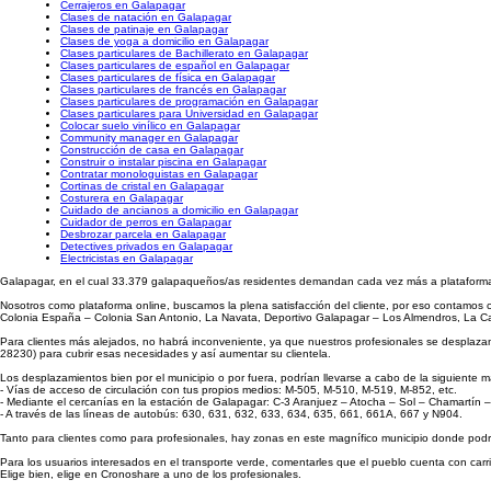
Cerrajeros en Galapagar
Clases de natación en Galapagar
Clases de patinaje en Galapagar
Clases de yoga a domicilio en Galapagar
Clases particulares de Bachillerato en Galapagar
Clases particulares de español en Galapagar
Clases particulares de física en Galapagar
Clases particulares de francés en Galapagar
Clases particulares de programación en Galapagar
Clases particulares para Universidad en Galapagar
Colocar suelo vinílico en Galapagar
Community manager en Galapagar
Construcción de casa en Galapagar
Construir o instalar piscina en Galapagar
Contratar monologuistas en Galapagar
Cortinas de cristal en Galapagar
Costurera en Galapagar
Cuidado de ancianos a domicilio en Galapagar
Cuidador de perros en Galapagar
Desbrozar parcela en Galapagar
Detectives privados en Galapagar
Electricistas en Galapagar
Galapagar, en el cual 33.379 galapaqueños/as residentes demandan cada vez más a plataforma
Nosotros como plataforma online, buscamos la plena satisfacción del cliente, por eso contamos 
Colonia España – Colonia San Antonio, La Navata, Deportivo Galapagar – Los Almendros, La Ca
Para clientes más alejados, no habrá inconveniente, ya que nuestros profesionales se desplazan
28230) para cubrir esas necesidades y así aumentar su clientela.
Los desplazamientos bien por el municipio o por fuera, podrían llevarse a cabo de la siguiente 
- Vías de acceso de circulación con tus propios medios: M-505, M-510, M-519, M-852, etc.
- Mediante el cercanías en la estación de Galapagar: C-3 Aranjuez – Atocha – Sol – Chamartín – 
- A través de las líneas de autobús: 630, 631, 632, 633, 634, 635, 661, 661A, 667 y N904.
Tanto para clientes como para profesionales, hay zonas en este magnífico municipio donde podrá
Para los usuarios interesados en el transporte verde, comentarles que el pueblo cuenta con carril
Elige bien, elige en Cronoshare a uno de los profesionales.