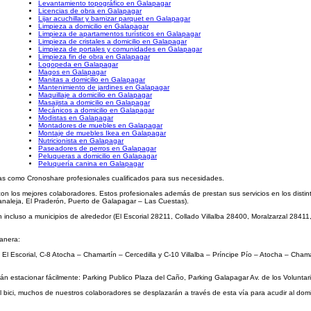
Levantamiento topográfico en Galapagar
Licencias de obra en Galapagar
Lijar acuchillar y barnizar parquet en Galapagar
Limpieza a domicilio en Galapagar
Limpieza de apartamentos turísticos en Galapagar
Limpieza de cristales a domicilio en Galapagar
Limpieza de portales y comunidades en Galapagar
Limpieza fin de obra en Galapagar
Logopeda en Galapagar
Magos en Galapagar
Manitas a domicilio en Galapagar
Mantenimiento de jardines en Galapagar
Maquillaje a domicilio en Galapagar
Masajista a domicilio en Galapagar
Mecánicos a domicilio en Galapagar
Modistas en Galapagar
Montadores de muebles en Galapagar
Montaje de muebles Ikea en Galapagar
Nutricionista en Galapagar
Paseadores de perros en Galapagar
Peluqueras a domicilio en Galapagar
Peluquería canina en Galapagar
s como Cronoshare profesionales cualificados para sus necesidades.
con los mejores colaboradores. Estos profesionales además de prestan sus servicios en los disti
naleja, El Praderón, Puerto de Galapagar – Las Cuestas).
 incluso a municipios de alrededor (El Escorial 28211, Collado Villalba 28400, Moralzarzal 284
manera:
El Escorial, C-8 Atocha – Chamartín – Cercedilla y C-10 Villalba – Príncipe Pío – Atocha – Cham
n estacionar fácilmente: Parking Publico Plaza del Caño, Parking Galapagar Av. de los Voluntar
 bici, muchos de nuestros colaboradores se desplazarán a través de esta vía para acudir al domici