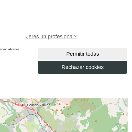
pide precio gratis
¿eres un profesional?
sí como obtener
más