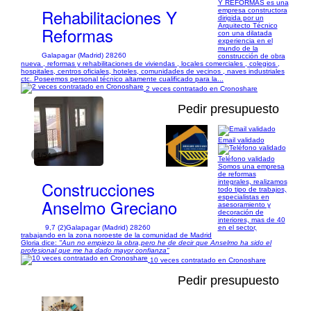
Y REFORMAS es una
Rehabilitaciones Y
empresa constructora
dirigida por un
Arquitecto Técnico
Reformas
con una dilatada
experiencia en el
mundo de la
Galapagar (Madrid) 28260
construcción de obra
nueva , reformas y rehabilitaciones de viviendas , locales comerciales , colegios ,
hospitales, centros oficiales, hoteles, comunidades de vecinos , naves industriales
ctc. Poseemos personal técnico altamente cualificado para la...
2 veces contratado en Cronoshare
Pedir presupuesto
Email validado
1/54
Teléfono validado
Somos una empresa
de reformas
Construcciones
integrales, realizamos
todo tipo de trabajos,
especialistas en
Anselmo Greciano
asesoramiento y
decoración de
interiores, mas de 40
9,7 (2)
Galapagar (Madrid) 28260
en el sector,
trabajando en la zona noroeste de la comunidad de Madrid
Gloria dice:
"Aun no empiezo la obra,pero he de decir que Anselmo ha sido el
profesional que me ha dado mayor confianza"
10 veces contratado en Cronoshare
Pedir presupuesto