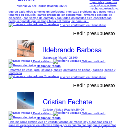
o parciales, tenemos
un equipo que tiene
Villanueva del Pardillo (Madrid) 28229
mucha experiencia ya
que en cada oficio tenemos un profesional y en cada problema que usted tenga
tenemos su solución, damos prepuesto sin compromiso , firmamos contrato de
ejecución , con tiempo de entrega y con todas las partidas bien especificadas,
cualquier partida que se haga fuera del mismo, se hará un...
1 veces contratado en Cronoshare
Pedir presupuesto
Ildebrando Barbosa
Galapagar (Madrid) 28260
Email validado
Teléfono validado
Responde rápido
Reformas de casa, piso, sótanos, chalet, alicatados en baños , cocinas, suelos y
fontaneria
4 veces contratado en Cronoshare
Pedir presupuesto
Cristian Fechete
Collado Villalba (Madrid) 28400
Email validado
Teléfono validado
Responde rápido
Hola me llamo cristian vivo en collado viallaba de madrid soy autónomo con 15
años de experiencia en reformas trabajo por mi cuenta con furgoneta y ramientas