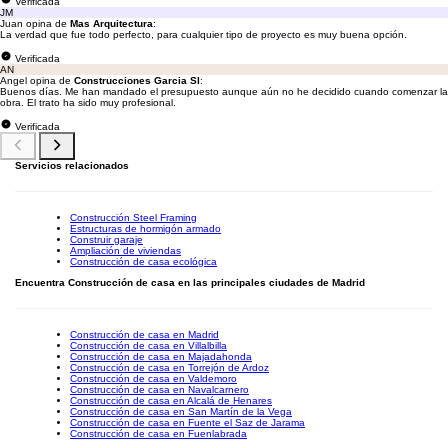
Verificada
JM
Juan opina de
Mas Arquitectura
:
La verdad que fue todo perfecto, para cualquier tipo de proyecto es muy buena opción.
Verificada
AN
Angel opina de
Construcciones Garcia Sl
:
Buenos días. Me han mandado el presupuesto aunque aún no he decidido cuando comenzar la
obra. El trato ha sido muy profesional.
Verificada
Servicios relacionados
Construcción Steel Framing
Estructuras de hormigón armado
Construir garaje
Ampliación de viviendas
Construcción de casa ecológica
Encuentra Construcción de casa en las principales ciudades de Madrid
Construcción de casa en Madrid
Construcción de casa en Villalbilla
Construcción de casa en Majadahonda
Construcción de casa en Torrejón de Ardoz
Construcción de casa en Valdemoro
Construcción de casa en Navalcarnero
Construcción de casa en Alcalá de Henares
Construcción de casa en San Martín de la Vega
Construcción de casa en Fuente el Saz de Jarama
Construcción de casa en Fuenlabrada