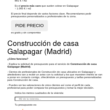
881 €
/
m2
Es el
precio más caro
que suelen cobrar en Galapagar
↑
1.065 €
/
m2
El precio final depende de varios factores clave. Recomendamos pedir
presupuestos personalizados a profesionales de tu zona.
es gratis y sin compromiso
Construcción de casa
Galapagar (Madrid)
¿Cómo funciona?
- Explica tu solicitud de presupuesto para el servicio de
Construcción de casa
Galapagar (Madrid)
.
- Cientos de profesionales de Construcción de casa ubicados en Galapagar y
alrededores van a recibir un aviso con tu solicitud y los que muestren interés se van
a poner en contacto contigo, ofreciéndote un presupuesto y tarifas personalizadas
para Construcción de casa.
- Puedes ver las valoraciones de otros clientes así como el perfil de cada
profesional para poder comparar los presupuestos y tomar la mejor decisión.
Indica los metros cuadrados de la vivienda:
Tu presupuesto es:
– €