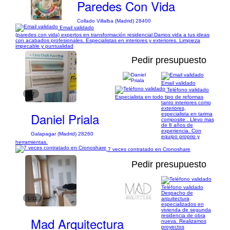
Paredes Con Vida
Collado Villalba (Madrid) 28400
Email validado
(paredes con vida) expertos en transformación residencial Damos vida a tus ideas
con acabados profesionales. Especialistas en interiores y exteriores. Limpieza
impecable y puntualidad
Pedir presupuesto
Email validado
Teléfono validado
1/7
Especialista en todo tipo de reformas
tanto interiores como
exteriores,
Daniel Priala
especialista en tarima
composite . Llevo mas
de 8 años de
experiencia. Con
Galapagar (Madrid) 28260
equipo proprio y
herramientas.
7 veces contratado en Cronoshare
Pedir presupuesto
Teléfono validado
Despacho de
1/11
arquitectura
especializados en
vivienda de segunda
residencia de obra
Mad Arquitectura
nueva. Realizamos
proyectos