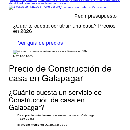
propias. Hago todo tipo de reformas: tarimas pinturas alicatado y solar fontaneria y
elecricidad reformaas completas de tu casa ...
1 veces contratado en Cronoshare
Pedir presupuesto
¿Cuánto cuesta construir una casa? Precios
en 2026
Ver guía de precios
€
€€
€€€
€€€€
Precio de Construcción de
casa en Galapagar
¿Cuánto cuesta un servicio de
Construcción de casa en
Galapagar?
Es el
precio más barato
que suelen cobrar en Galapagar
↓
716 €
/
m2
El
precio medio
en Galapagar es de