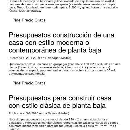
Buenas tardes, soy de barcelona y llevo viviendo de alquiler un año en madrid,
después de descubrir que la zona me gusta (escorial) quiero construir mi propia
casa. Tengo localizado un terreno de aprox. 2.500m y quiero hacer una casa tipo
rústica. Muchas gracias,
Pide Precio Gratis
Presupuestos construcción de una
casa con estilo moderna o
contemporánea de planta baja
Publicado el 29-1-2020 en Galapagar (Madrid)
Queremos construir una casa en galapagar (madrid) de 150 m2 distribuidos en una
planta (4 dormitorios, trastero-lavandería, 2 baños, cocina y salón comedor)
además de un espacio para un porche para dos coches y zona de unos 50 m2
pavimentados para terraza.
Pide Precio Gratis
Presupuestos para construir casa
con estilo clásica de planta baja
Publicado el 3-8-2020 en La Navata (Madrid)
Necesito presupuesto de construc chalet de 140 m2 en una sola planta en
galapagar , interesados mandar ultimas referencias de casas construidas y correo,
adjuntare planos y medición para presupuestar . Marcelo garcia ******* ******* es
urgente