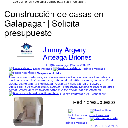
Lee opiniones y consulta perfiles para más información.
Construcción de casas en
Galapagar | Solicita
presupuesto
Jimmy Argeny
Arteaga Briones
10 (1)
Navalquejigo (Madrid) 28292
Email validado
Teléfono validado
Responde rápido
Arteaga obras y reformas, es una empresa dedicada a reformas integrales, y
parciales cocina, baños, terrazas, trabajos de albañilería muros, construcción de
piscina etc fontanería electricidad . Garantía y seriedad en el trabajo .
Lucía dice:
"Fue muy correcto, puntual y profesional. Estoy a la espera de otros
presupuestos, pero es muy probable que me decida por esa empresa."
6 veces contratado en Cronoshare
Pedir presupuesto
Email validado
1/5
Teléfono validado
REHABILITACIONES