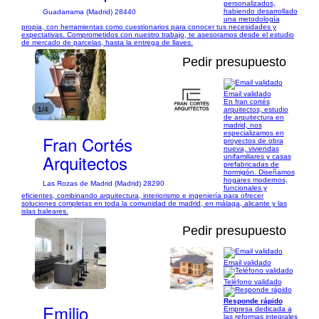
personalizados,
habiendo desarrollado
Guadarrama (Madrid) 28440
una metodología
propia, con herramientas como cuestionarios para conocer tus necesidades y
expectativas. Comprometidos con nuestro trabajo, te asesoramos desde el estudio
de mercado de parcelas, hasta la entrega de llaves.
Pedir presupuesto
Email validado
En fran cortés
1/4
arquitectos, estudio
de arquitectura en
madrid, nos
especializamos en
Fran Cortés
proyectos de obra
nueva, viviendas
Arquitectos
unifamiliares y casas
prefabricadas de
hormigón. Diseñamos
hogares modernos,
Las Rozas de Madrid (Madrid) 28290
funcionales y
eficientes, combinando arquitectura, interiorismo e ingeniería para ofrecer
soluciones completas en toda la comunidad de madrid, en málaga, alicante y las
islas baleares.
Pedir presupuesto
Email validado
1/6
Teléfono validado
Responde rápido
Emilio
Empresa dedicada a
las reformas integrales