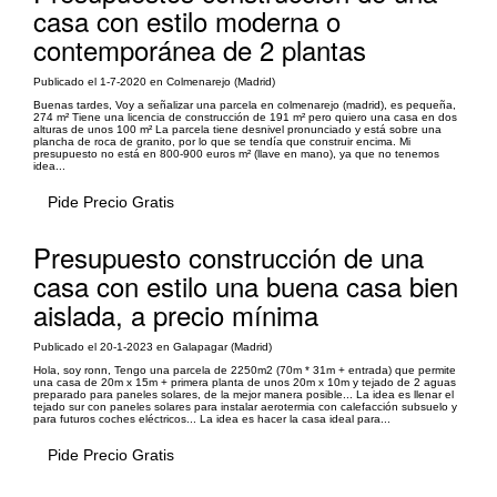
casa con estilo moderna o
contemporánea de 2 plantas
Publicado el 1-7-2020 en Colmenarejo (Madrid)
Buenas tardes, Voy a señalizar una parcela en colmenarejo (madrid), es pequeña,
274 m² Tiene una licencia de construcción de 191 m² pero quiero una casa en dos
alturas de unos 100 m² La parcela tiene desnivel pronunciado y está sobre una
plancha de roca de granito, por lo que se tendía que construir encima. Mi
presupuesto no está en 800-900 euros m² (llave en mano), ya que no tenemos
idea...
Pide Precio Gratis
Presupuesto construcción de una
casa con estilo una buena casa bien
aislada, a precio mínima
Publicado el 20-1-2023 en Galapagar (Madrid)
Hola, soy ronn, Tengo una parcela de 2250m2 (70m * 31m + entrada) que permite
una casa de 20m x 15m + primera planta de unos 20m x 10m y tejado de 2 aguas
preparado para paneles solares, de la mejor manera posible... La idea es llenar el
tejado sur con paneles solares para instalar aerotermia con calefacción subsuelo y
para futuros coches eléctricos... La idea es hacer la casa ideal para...
Pide Precio Gratis