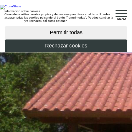
Información sobre cookies
Cronoshare utiliza cookies propias y de terceros para fines analíticos. Puedes
aceptar todas las cookies pulsando el botón “Permitir todas”. Puedes cambiar la
MENU
configuración
, y/o rechazar, así como obtener
más información
.