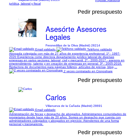
Popular. Asesoría
jurídica, laboral y fiscal
Pedir presupuesto
Asesórte Asesores
Legales
Fresnedillas de la Oliva (Madrid) 28214
Email validado
Teléfono validado
Abogada colegiada con más de 27 años de experiencia profesional: 1º.- 1997-
2020 Experiencia como directora departamento jurídico laboral de diversas
empresas en varios sectores: laboral, civil y mercantil. 2º.- 2000-2017.- asesora en
emprendimiento, talento y en creación de empresas en general. 3º.- 2005-2018.
Redactora de documentos para páginas folletos, artículos de prensa, blog,...
2 veces contratado en Cronoshare
Pedir presupuesto
Carlos
Villanueva de la Cañada (Madrid) 28691
Email validado
Administración de fincas y despacho de abogados. Administramos comunidades de
propietarios desde hace más de 20 años. Somos un despacho que cuenta con
administradores colegiados y abogados en ejercicio. Atendemos de una forma
personal y transparente.
Pedir presupuesto