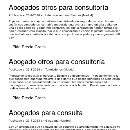
Abogados otros para consultoría
Publicado el 20-9-2018 en Urbanizacion Islas Blancas (Madrid)
El pasado mes de mayo adquirimos una vivienda de segunda mano en la que,
según nos vendedores, se había producido una avería en una tubería dañando
una de las paredes. Según nos contaron, los que la repararon habían pintado la
pared estando ésta mojada, por lo que comenzaba a caerse la pintura. Nos dijeron
que les habían aprobado la indemnización por lo de la pintura y nos ingresaron 60
y pico...
Pide Precio Gratis
Abogado otros para consultoría
Publicado el 31-8-2018 en Torrelodones (Madrid)
Primeramente redactar el burofax... Estudio de documentos... Y posteriormente lo
que consideren oportuno máxime a una gente que desde principios de junio están
en mi casa, nosotros durmiendo en un sótano, tenemos mucha ansiedad
psicológica con este tema toda vez que afecta a la familia... Puesto que no hemos
podido irnos de vacaciones.
Pide Precio Gratis
Abogados para consulta
Publicado el 26-4-2023 en Galapagar (Madrid)
Soy un arrendador que ha traves de un contrato de arrendamiento he alquilado mi
inmueble, aún no han entrado los futuros arrendatarios, pero por motivos de no