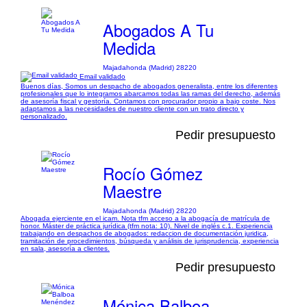
Abogados A Tu
Medida
Majadahonda (Madrid) 28220
Email validado
Buenos días, Somos un despacho de abogados generalista, entre los diferentes
profesionales que lo integramos abarcamos todas las ramas del derecho, además
de asesoría fiscal y gestoría. Contamos con procurador propio a bajo coste. Nos
adaptamos a las necesidades de nuestro cliente con un trato directo y
personalizado.
Pedir presupuesto
Rocío Gómez
Maestre
Majadahonda (Madrid) 28220
Abogada ejerciente en el icam. Nota tfm acceso a la abogacía de matrícula de
honor. Máster de práctica jurídica (tfm nota: 10). Nivel de inglés c.1. Experiencia
trabajando en despachos de abogados: redaccion de documentación juridica,
tramitación de procedimientos, búsqueda y análisis de jurisprudencia, experiencia
en sala, asesoría a clientes.
Pedir presupuesto
Mónica Balboa