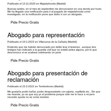
Publicado el 12-11-2020 en Majadahonda (Madrid)
Buenas tardes, en el mes de septiembre me denunciaron en una tienda por hurto.
Me ha llegado una notificación para ir al juzgado de majadahonda como
investigado, en la notificación pone que debo ir con un abogado.
Pide Precio Gratis
Abogado para representación
Publicado el 10-1-2023 en Villanueva de la Cañada (Madrid)
Entiendo que me habrán denunciado por delito leve d lesiones , aunque dos
testigos han indicado a la guardia civil que no existió pelea alguna, por lo que
desconozco si se acabara celebrando un juicio
Pide Precio Gratis
Abogado para presentación de
reclamación
Publicado el 22-2-2022 en Torrelodones (Madrid)
Me gustaría poder bañar, poder desparasitarlo con pipeta, cepillarla etc.. Sin que
me muerda, yo se que soy yo el problema porque sólo me lo hace a mi pero
necesito ayuda no se como resolver.
Pide Precio Gratis