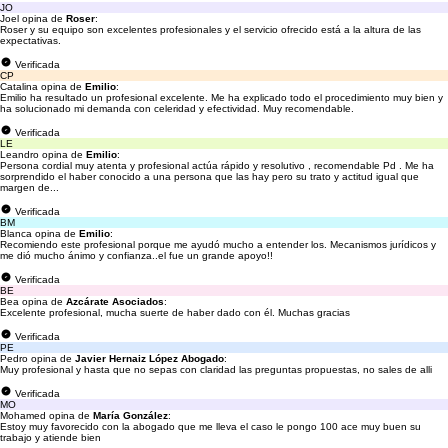
JO
Joel opina de
Roser
:
Roser y su equipo son excelentes profesionales y el servicio ofrecido está a la altura de las
expectativas.
Verificada
CP
Catalina opina de
Emilio
:
Emilio ha resultado un profesional excelente. Me ha explicado todo el procedimiento muy bien y
ha solucionado mi demanda con celeridad y efectividad. Muy recomendable.
Verificada
LE
Leandro opina de
Emilio
:
Persona cordial muy atenta y profesional actúa rápido y resolutivo , recomendable Pd . Me ha
sorprendido el haber conocido a una persona que las hay pero su trato y actitud igual que
margen de...
Verificada
BM
Blanca opina de
Emilio
:
Recomiendo este profesional porque me ayudó mucho a entender los. Mecanismos jurídicos y
me dió mucho ánimo y confianza..el fue un grande apoyo!!
Verificada
BE
Bea opina de
Azcárate Asociados
:
Excelente profesional, mucha suerte de haber dado con él. Muchas gracias
Verificada
PE
Pedro opina de
Javier Hernaiz López Abogado
:
Muy profesional y hasta que no sepas con claridad las preguntas propuestas, no sales de alli
Verificada
MO
Mohamed opina de
María González
:
Estoy muy favorecido con la abogado que me lleva el caso le pongo 100 ace muy buen su
trabajo y atiende bien