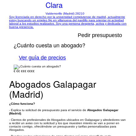
Clara
Valdemorillo (Madrid) 28210
Soy licenciada en derecho por la universidad complutense de madrid, actualmente
estoy buscando un empleo fijo en villanueva del pardillo para orientar mi actividad
laboral a los estudios realizados. Soy una persona despierta, activa y dedicada con
buena presencia.
Pedir presupuesto
¿Cuánto cuesta un abogado?
Ver guía de precios
€
€€
€€€
€€€€
Abogados Galapagar
(Madrid)
¿Cómo funciona?
- Explica tu solicitud de presupuesto para el servicio de
Abogados Galapagar
(Madrid)
.
- Cientos de profesionales de Abogados ubicados en Galapagar y alrededores van
a recibir un aviso con tu solicitud y los que muestren interés se van a poner en
contacto contigo, ofreciéndote un presupuesto y tarifas personalizadas para
Abogados.