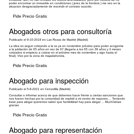
poder encontrar un inmueble en condiciones ( jerez de la frontera ) me veo en la
situacion desgraciadamente de rescindir el contrato suscrito.
Pide Precio Gratis
Abogados otros para consultoría
Publicado el 9-10-2018 en Las Rozas de Madrid (Madrid)
La idea es seguir cotizando a la ss ya en noviembre próximo para poder acogerme
a la jubilación de 65 años en vez de 67 (llegaría a los 65 con 38 años y 3 meses
cotizados si empiezo a cotizar en el próximo mes de noviembre y sigo hasta el
final). Vivo por la zona de majadahonda.
Pide Precio Gratis
Abogado para inspección
Publicado el 5-8-2021 en Cercedilla (Madrid)
Consultar o informar acerca de que debemos hacer frente a ciertas sanciones que
nos fueron hechas por la comunidad de madrid a mi centro de mayores.... Teniendo
base para alegar queremos saber que factibilidad hay para alegar ... Muchísimas
gracias
Pide Precio Gratis
Abogado para representación