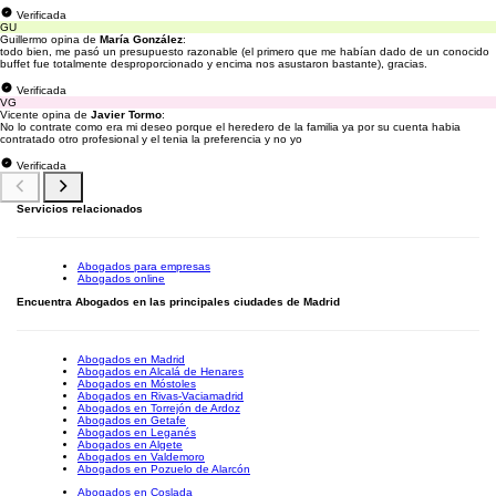
Verificada
GU
Guillermo opina de
María González
:
todo bien, me pasó un presupuesto razonable (el primero que me habían dado de un conocido
buffet fue totalmente desproporcionado y encima nos asustaron bastante), gracias.
Verificada
VG
Vicente opina de
Javier Tormo
:
No lo contrate como era mi deseo porque el heredero de la familia ya por su cuenta habia
contratado otro profesional y el tenia la preferencia y no yo
Verificada
Servicios relacionados
Abogados para empresas
Abogados online
Encuentra Abogados en las principales ciudades de Madrid
Abogados en Madrid
Abogados en Alcalá de Henares
Abogados en Móstoles
Abogados en Rivas-Vaciamadrid
Abogados en Torrejón de Ardoz
Abogados en Getafe
Abogados en Leganés
Abogados en Algete
Abogados en Valdemoro
Abogados en Pozuelo de Alarcón
Abogados en Coslada