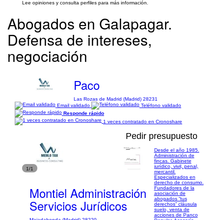
Lee opiniones y consulta perfiles para más información.
Abogados en Galapagar.
Defensa de intereses,
negociación
Paco
Las Rozas de Madrid (Madrid) 28231
Email validado
Teléfono validado
Responde rápido
1 veces contratado en Cronoshare
Pedir presupuesto
Desde el año 1985.
Administración de
fincas. Gabinete
jurídico, vivil, penal,
1/1
mercantil.
Especializados en
derecho de consumo.
Montiel Administración
Fundadores de la
asociación de
abogados “tus
Servicios Jurídicos
derechos” cláusula
suelo, venta de
acciones de Panco
Majadahonda (Madrid) 28220