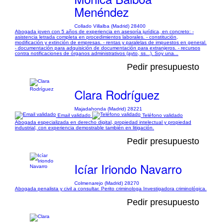
Menéndez
Collado Villalba (Madrid) 28400
Abogada joven con 5 años de experiencia en asesoría jurídica, en concreto: -
asistencia letrada completa en procedimientos laborales. - constitución,
modificación y extinción de empresas. - rentas y paralelas de impuestos en general.
- documentación para adquisición de documentación para extranjeros. - recursos
contra notificaciones de órganos administrativos (ayto, ss...). Soy una...
Pedir presupuesto
Clara Rodríguez
Majadahonda (Madrid) 28221
Email validado
Teléfono validado
Abogada especializada en derecho digital, propiedad intelectual y propiedad
industrial, con experiencia demostrable también en litigación.
Pedir presupuesto
Icíar Iriondo Navarro
Colmenarejo (Madrid) 28270
Abogada penalista y civil a consultar. Perito criminologa Investigadora criminológica.
Pedir presupuesto