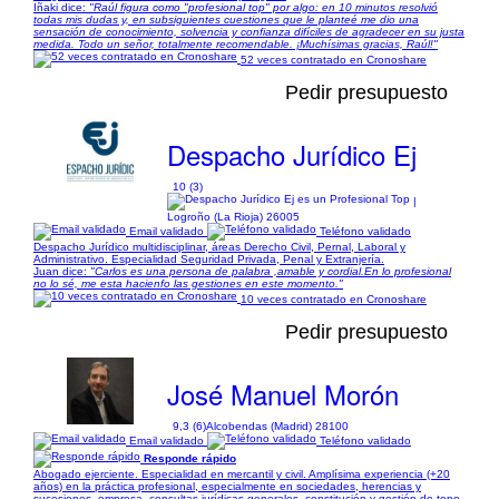
Iñaki dice:
"Raúl figura como "profesional top" por algo: en 10 minutos resolvió
todas mis dudas y, en subsiguientes cuestiones que le planteé me dio una
sensación de conocimiento, solvencia y confianza difíciles de agradecer en su justa
medida. Todo un señor, totalmente recomendable. ¡Muchísimas gracias, Raúl!"
52 veces contratado en Cronoshare
Pedir presupuesto
Despacho Jurídico Ej
10 (3)
|
Logroño (La Rioja) 26005
Email validado
Teléfono validado
Despacho Jurídico multidisciplinar, áreas Derecho Civil, Pernal, Laboral y
Administrativo. Especialidad Seguridad Privada, Penal y Extranjería.
Juan dice:
"Carlos es una persona de palabra ,amable y cordial.En lo profesional
no lo sé, me esta hacienfo las gestiones en este momento."
10 veces contratado en Cronoshare
Pedir presupuesto
José Manuel Morón
9,3 (6)
Alcobendas (Madrid) 28100
Email validado
Teléfono validado
Responde rápido
Abogado ejerciente. Especialidad en mercantil y civil. Amplísima experiencia (+20
años) en la práctica profesional, especialmente en sociedades, herencias y
sucesiones, empresa, consultas jurídicas generales, constitución y gestión de topo