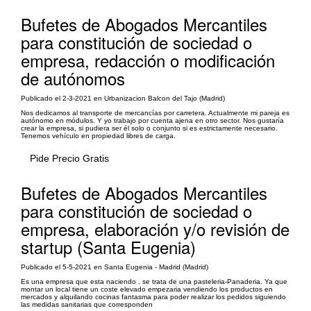
Bufetes de Abogados Mercantiles
para constitución de sociedad o
empresa, redacción o modificación
de autónomos
Publicado el 2-3-2021 en Urbanizacion Balcon del Tajo (Madrid)
Nos dedicamos al transporte de mercancías por carretera. Actualmente mi pareja es
autónomo en módulos. Y yo trabajo por cuenta ajena en otro sector. Nos gustaría
crear la empresa, si pudiera ser él solo o conjunto si es estrictamente necesario.
Tenemos vehículo en propiedad libres de carga.
Pide Precio Gratis
Bufetes de Abogados Mercantiles
para constitución de sociedad o
empresa, elaboración y/o revisión de
startup (Santa Eugenia)
Publicado el 5-5-2021 en Santa Eugenia - Madrid (Madrid)
Es una empresa que esta naciendo , se trata de una pasteleria-Panaderia. Ya que
montar un local tiene un coste elevado empezaria vendiendo los productos en
mercados y alquilando cocinas fantasma para poder realizar los pedidos siguiendo
las medidas sanitarias que corresponden