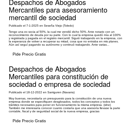
Despachos de Abogados
Mercantiles para asesoramiento
mercantil de sociedad
Publicado el 7-1-2025 en Seseña Viejo (Toledo)
Tengo una ex socia al 50%, la cual me vendió dicho 50%. Ante notario con un
reconocimiento de deuda por su parte. Con lo cual la empresa quedó mía al 100%
y registrada y pagada en el registro mercantil. Siguió trabajando en la empresa, con
la esperanza de volver a recuperar su mitad, cosa que no entraba en mis planes.
Aún así seguí pagando su autónomo y continuó trabajando. Ante varias...
Pide Precio Gratis
Despachos de Abogados
Mercantiles para constitución de
sociedad o empresa de sociedad
Publicado el 18-12-2022 en Sarriguren (Navarra)
Muy buenas, necesitaría un presupuesto para la constitución de una nueva
empresa donde se especifiquen desglosados, todos los conceptos y todos los
trámites necesarios para poner en funcionamiento la misma empresa. (slne)
También me interesaría conocer cuanto costaría que una asesoría llevase la parte
contable, fiscal y de seguridad social de la nueva empresa, gracias
Pide Precio Gratis