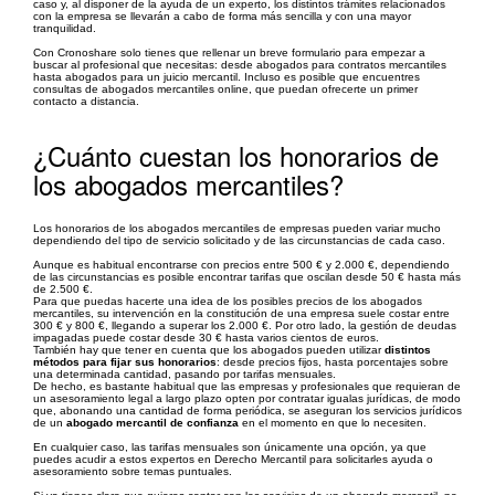
caso y, al disponer de la ayuda de un experto, los distintos trámites relacionados
con la empresa se llevarán a cabo de forma más sencilla y con una mayor
tranquilidad.
Con Cronoshare solo tienes que rellenar un breve formulario para empezar a
buscar al profesional que necesitas: desde abogados para contratos mercantiles
hasta abogados para un juicio mercantil. Incluso es posible que encuentres
consultas de abogados mercantiles online, que puedan ofrecerte un primer
contacto a distancia.
¿Cuánto cuestan los honorarios de
los abogados mercantiles?
Los honorarios de los abogados mercantiles de empresas pueden variar mucho
dependiendo del tipo de servicio solicitado y de las circunstancias de cada caso.
Aunque es habitual encontrarse con precios entre 500 € y 2.000 €, dependiendo
de las circunstancias es posible encontrar tarifas que oscilan desde 50 € hasta más
de 2.500 €.
Para que puedas hacerte una idea de los posibles precios de los abogados
mercantiles, su intervención en la constitución de una empresa suele costar entre
300 € y 800 €, llegando a superar los 2.000 €. Por otro lado, la gestión de deudas
impagadas puede costar desde 30 € hasta varios cientos de euros.
También hay que tener en cuenta que los abogados pueden utilizar
distintos
métodos para fijar sus honorarios
: desde precios fijos, hasta porcentajes sobre
una determinada cantidad, pasando por tarifas mensuales.
De hecho, es bastante habitual que las empresas y profesionales que requieran de
un asesoramiento legal a largo plazo opten por contratar igualas jurídicas, de modo
que, abonando una cantidad de forma periódica, se aseguran los servicios jurídicos
de un
abogado mercantil de confianza
en el momento en que lo necesiten.
En cualquier caso, las tarifas mensuales son únicamente una opción, ya que
puedes acudir a estos expertos en Derecho Mercantil para solicitarles ayuda o
asesoramiento sobre temas puntuales.