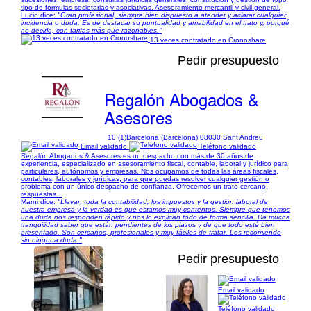
tipo de formulas societarias y asociativas. Asesoramiento mercantil y civil general.
Lucio dice:
"Gran profesional, siempre bien dispuesto a atender y aclarar cualquier
incidencia o duda. Es de destacar su puntualidad y amabilidad en el trato y, porqué
no decirlo, con tarifas más que razonables."
13 veces contratado en Cronoshare
Pedir presupuesto
Regalón Abogados &
Asesores
10 (1)
Barcelona (Barcelona) 08030 Sant Andreu
Email validado
Teléfono validado
Regalón Abogados & Asesores es un despacho con más de 30 años de
experiencia, especializado en asesoramiento fiscal, contable, laboral y jurídico para
particulares, autónomos y empresas. Nos ocupamos de todas las áreas fiscales,
contables, laborales y jurídicas, para que puedas resolver cualquier gestión o
problema con un único despacho de confianza. Ofrecemos un trato cercano,
respuestas...
Marni dice:
"Llevan toda la contabilidad, los impuestos y la gestión laboral de
nuestra empresa y la verdad es que estamos muy contentos. Siempre que tenemos
una duda nos responden rápido y nos lo explican todo de forma sencilla. Da mucha
tranquilidad saber que están pendientes de los plazos y de que todo esté bien
presentado. Son cercanos, profesionales y muy fáciles de tratar. Los recomiendo
sin ninguna duda."
Pedir presupuesto
Email validado
1/7
Teléfono validado