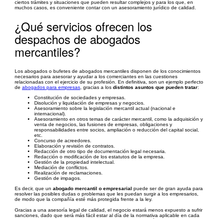
ciertos trámites y situaciones que pueden resultar complejos y para los que, en
muchos casos, es conveniente contar con un asesoramiento jurídico de calidad.
¿Qué servicios ofrecen los
despachos de abogados
mercantiles?
Los abogados o bufetes de abogados mercantiles disponen de los conocimientos
necesarios para asesorar y ayudar a los comerciantes en las cuestiones
relacionadas con el ejercicio de su profesión. En definitiva, son un ejemplo perfecto
de
abogados para empresas
, gracias a los
distintos asuntos que pueden tratar
:
Constitución de sociedades y empresas.
Disolución y liquidación de empresas y negocios.
Asesoramiento sobre la legislación mercantil actual (nacional e
internacional).
Asesoramiento en otros temas de carácter mercantil, como la adquisición y
venta de negocios, las fusiones de empresas, obligaciones y
responsabilidades entre socios, ampliación o reducción del capital social,
etc.
Concurso de acreedores.
Elaboración y revisión de contratos.
Redacción de otro tipo de documentación legal necesaria.
Redacción o modificación de los estatutos de la empresa.
Gestión de la propiedad intelectual.
Mediación de conflictos.
Realización de reclamaciones.
Gestión de impagos.
Es decir, que un
abogado mercantil o empresarial
puede ser de gran ayuda para
resolver las posibles dudas o problemas que les puedan surgir a los empresarios,
de modo que la compañía esté más protegida frente a la ley.
Gracias a una asesoría legal de calidad, el negocio estará menos expuesto a sufrir
sanciones, dado que será más fácil estar al día de la normativa aplicable en cada