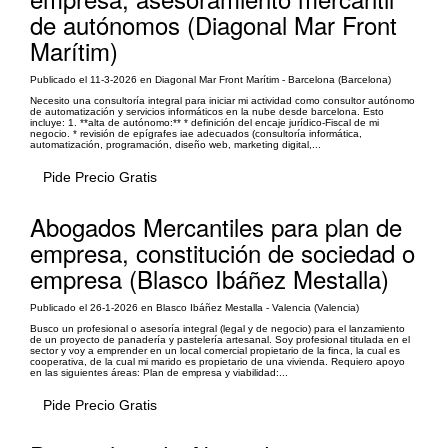
de autónomos (Diagonal Mar Front
Marítim)
Publicado el 11-3-2026 en Diagonal Mar Front Marítim - Barcelona (Barcelona)
Necesito una consultoría integral para iniciar mi actividad como consultor autónomo
de automatización y servicios informáticos en la nube desde barcelona. Esto
incluye: 1. **alta de autónomo:** * definición del encaje jurídico-Fiscal de mi
negocio. * revisión de epígrafes iae adecuados (consultoría informática,
automatización, programación, diseño web, marketing digital,...
Pide Precio Gratis
Abogados Mercantiles para plan de
empresa, constitución de sociedad o
empresa (Blasco Ibáñez Mestalla)
Publicado el 26-1-2026 en Blasco Ibáñez Mestalla - Valencia (Valencia)
Busco un profesional o asesoría integral (legal y de negocio) para el lanzamiento
de un proyecto de panadería y pastelería artesanal. Soy profesional titulada en el
sector y voy a emprender en un local comercial propietario de la finca, la cual es
cooperativa, de la cual mi marido es propietario de una vivienda. Requiero apoyo
en las siguientes áreas: Plan de empresa y viabilidad:...
Pide Precio Gratis