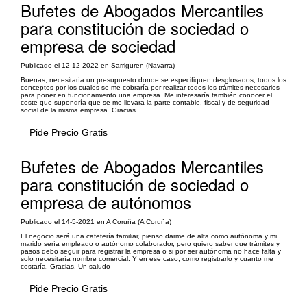
Bufetes de Abogados Mercantiles
para constitución de sociedad o
empresa de sociedad
Publicado el 12-12-2022 en Sarriguren (Navarra)
Buenas, necesitaría un presupuesto donde se especifiquen desglosados, todos los
conceptos por los cuales se me cobraría por realizar todos los trámites necesarios
para poner en funcionamiento una empresa. Me interesaría también conocer el
coste que supondría que se me llevara la parte contable, fiscal y de seguridad
social de la misma empresa. Gracias.
Pide Precio Gratis
Bufetes de Abogados Mercantiles
para constitución de sociedad o
empresa de autónomos
Publicado el 14-5-2021 en A Coruña (A Coruña)
El negocio será una cafetería familiar, pienso darme de alta como autónoma y mi
marido sería empleado o autónomo colaborador, pero quiero saber que trámites y
pasos debo seguir para registrar la empresa o si por ser autónoma no hace falta y
solo necesitaría nombre comercial. Y en ese caso, como registrarlo y cuanto me
costaría. Gracias. Un saludo
Pide Precio Gratis