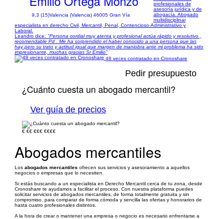
Emilio Ortega Monzó
profesionales de
asesoría jurídica y de
abogacía. Abogado
9,3 (15)
Valencia (Valencia) 46005 Gran Vía
multidisciplinar
especialista en derecho Civil, Mercantil, Penal, Contencioso-Administrativo y
Laboral.
Leandro dice:
"Persona cordial muy atenta y profesional actúa rápido y resolutivo ,
recomendable Pd . Me ha sorprendido el haber conocido a una persona que las
hay pero su trato y actitud igual que margen de maniobra ante mi problema ha sido
impresionante, muchas gracias Sr Emilio"
48 veces contratado en Cronoshare
Pedir presupuesto
¿Cuánto cuesta un abogado mercantil?
Ver guía de precios
€
€€
€€€
€€€€
Abogados mercantiles
Los
abogados mercantiles
ofrecen sus servicios y asesoramiento a aquellos
negocios o empresas que lo necesiten.
Si estás buscando a un especialista en Derecho Mercantil cerca de tu zona, desde
Cronoshare te ayudamos a facilitar el proceso. Con nuestra plataforma puedes
solicitar servicios de abogados mercantiles, de forma totalmente gratuita y sin
compromiso, para comparar de forma cómoda y sencilla las ofertas y honorarios de
hasta cuatro profesionales distintos.
A la hora de crear o mantener una empresa o negocio es necesario enfrentarse a