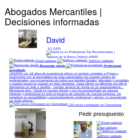
Abogados Mercantiles |
Decisiones informadas
David
9,2 (183)
|
Talavera de la Reina (Toledo) 45600
Email validado
Teléfono validado
Responde rápido
Profesional
acreditado
LEGATIK con 18 años de experiencia ofrece un servicio completo a Pymes y
Autónomos con la tranquilidad de estar asesorados por nuestro equipo de
profesionales, nos encargamos de todos sus trámites fiscales, laborales y contables
y nuestro equipo le guiaran en todo momento. Cada cliente es diferente por ello le
diseñamos un traje a medida , nuestro servicio se centra en un asesoramiento...
Montserrat dice:
"David es nuestro Gestor y nos ha acompañado de manera
eficiente y profesional en todo el proceso de creación de nuestra empresa. Se
agradece su accesibilidad y acompañamiento profesional y atento. Lo recomiendo
sin duda alguna."
133 veces contratado en Cronoshare
Pedir presupuesto
Email validado
1/10
Teléfono validado