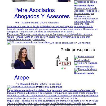
Responde rápido
Petre Asociados
Somos un equipo de
Asesores, Abogados y
Abogados Y Asesores
Procuradores que
trabajamos con
mucho entusiasmo en
varios ámbitos del
9,9 (7)
Madrid (Madrid) 28001 Recoletos
Derecho. Nos
caracteriza la cercanía, la disponibilidad y el apoyo integral que ofrecemos a lo
largo de toda la duración de los procedimientos de nuestros clientes. Despacho de
abogados Políglota con 15 años de experiencia en el sector.
Elena dice:
"Una gran profesional que se ha puesto a mi disposición de forma
rápida y eficaz. Ojala en este sector hubiera más profesionales de esta gran
calidad ética, humana y resolutiva"
39 veces contratado en Cronoshare
Pedir presupuesto
Email validado
1/3
Teléfono validado
Responde rápido
Atepe
7,6 (8)
Madrid (Madrid) 28002 Prosperidad
Profesional acreditado
Especialistas en peritaje judicial en obra, reformas y ejecuciones defectuosas de
trabajos. Peritos judiciales en automoción y maquinaria industrial. Perito mercantil y
contractual. Más de 100 informes y 5 años de experiencia garantizan que sabemos
como resolver los requisitos que necesitas en un informe pericial.
Miguel dice:
"Todavía no hemos concretado si haremos el servicio o no, le envié los
datos a mi vecino para que contactase, es el interesado en hacerlo y no se si me
habrá hecho caso o no. Pero el profesional que me llamó es estupendo,