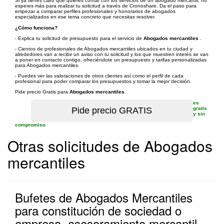
Si ya tienes claro que quieres contar con los servicios de un abogado mercantil, no
esperes más para realizar tu solicitud a través de Cronoshare. Da el paso para
empezar a comparar perfiles profesionales y honorarios de abogados
especializados en ese tema concreto que necesitas resolver.
¿Cómo funciona?
- Explica tu solicitud de presupuesto para el servicio de
Abogados mercantiles
.
- Cientos de profesionales de Abogados mercantiles ubicados en tu ciudad y
alrededores van a recibir un aviso con tu solicitud y los que muestren interés se van
a poner en contacto contigo, ofreciéndote un presupuesto y tarifas personalizadas
para Abogados mercantiles.
- Puedes ver las valoraciones de otros clientes así como el perfil de cada
profesional para poder comparar los presupuestos y tomar la mejor decisión.
Pide precio Gratis para
Abogados mercantiles
.
es
gratis
y sin
compromiso
Otras solicitudes de Abogados
mercantiles
Bufetes de Abogados Mercantiles
para constitución de sociedad o
empresa, asesoramiento mercantil