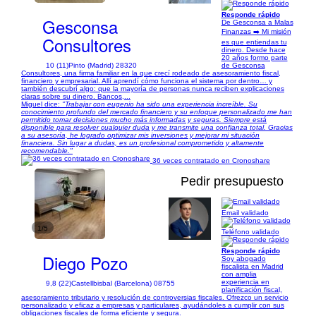
Responde rápido
Gesconsa
De Gesconsa a Malas
Finanzas ➡️ Mi misión
Consultores
es que entiendas tu
dinero. Desde hace
20 años formo parte
10 (11)
Pinto (Madrid) 28320
de Gesconsa
Consultores, una firma familiar en la que crecí rodeado de asesoramiento fiscal,
financiero y empresarial. Allí aprendí cómo funciona el sistema por dentro… y
también descubrí algo: que la mayoría de personas nunca reciben explicaciones
claras sobre su dinero. Bancos,...
Miguel dice:
"Trabajar con eugenio ha sido una experiencia increíble. Su
conocimiento profundo del mercado financiero y su enfoque personalizado me han
permitido tomar decisiones mucho más informadas y seguras. Siempre está
disponible para resolver cualquier duda y me transmite una confianza total. Gracias
a su asesoría, he logrado optimizar mis inversiones y mejorar mi situación
financiera. Sin lugar a dudas, es un profesional comprometido y altamente
recomendable."
36 veces contratado en Cronoshare
Pedir presupuesto
Email validado
1/5
Teléfono validado
Responde rápido
Diego Pozo
Soy abogado
fiscalista en Madrid
con amplia
experiencia en
9,8 (22)
Castellbisbal (Barcelona) 08755
planificación fiscal,
asesoramiento tributario y resolución de controversias fiscales. Ofrezco un servicio
personalizado y eficaz a empresas y particulares, ayudándoles a cumplir con sus
obligaciones fiscales de forma eficiente y segura.