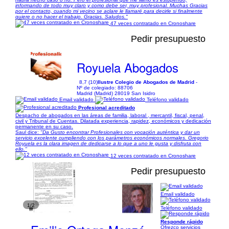
informando de todo muy claro y como debe ser, muy profesional. Muchas Gracias
por el contacto, cuando mi vecino se aclare le llamaré para decirle si finalmente
quiere o no hacer el trabajo. Gracias. Saludos."
47 veces contratado en Cronoshare
Pedir presupuesto
Royuela Abogados
8,7 (10)
Ilustre Colegio de Abogados de Madrid
-
Nº de colegiado: 88706
Madrid (Madrid) 28019 San Isidro
Email validado
Teléfono validado
Profesional acreditado
Despacho de abogados en las áreas de familia, laboral , mercantil, fiscal, penal,
civil y Tribunal de Cuentas. Dilatada experiencia, rapidez, económicos y dedicación
permanente en su caso.
Saul dice:
"Da Gusto encontrar Profesionales con vocación auténtica y dar un
servicio excelente cumpliendo con los parámetros económicos normales. Gregorio
Royuela es la clara imagen de dedicarse a lo que a uno le gusta y disfruta con
ello."
12 veces contratado en Cronoshare
Pedir presupuesto
Email validado
1/2
Teléfono validado
Responde rápido
Ofrezco servicios