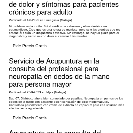
de dolor y síntomas para pacientes
crónicos para adulto
Publicado el 4-8-2025 en Fuengirola (Málaga)
Mi problema es la rodilla. Fui al médico de cabecera y él me derivó a un
traumatólogo. Cree que es una rotura de menisco, pero solo las pruebas que me
ordene él darán un diagnóstico definitivo. Sin embargo, no hay un plazo para el
diagnóstico y siento mucho dolor al caminar. Uso muletas.
Pide Precio Gratis
Servicio de Acupuntura en la
consulta del profesional para
neuropatia en dedos de la mano
para persona mayor
Publicado el 25-9-2023 en Mijas (Málaga)
Dad 67. Diabético ahora bien controlado por pastillas. Neuropatia en puntos de los
dedos de la mano con bastante dolor (sensación de picor y quemadura).
Controlado parcialmente con crema de extracto de capsicum pero ena solución más
efectiva sería agradecida.
Pide Precio Gratis
Acupuntura en la consulta del