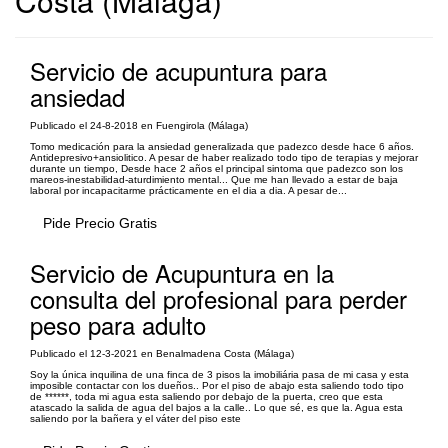
Costa (Málaga)
Servicio de acupuntura para
ansiedad
Publicado el 24-8-2018 en Fuengirola (Málaga)
Tomo medicación para la ansiedad generalizada que padezco desde hace 6 años.
Antidepresivo+ansiolitico. A pesar de haber realizado todo tipo de terapias y mejorar
durante un tiempo, Desde hace 2 años el principal sintoma que padezco son los
mareos-inestabilidad-aturdimiento mental... Que me han llevado a estar de baja
laboral por incapacitarme prácticamente en el dia a dia. A pesar de...
Pide Precio Gratis
Servicio de Acupuntura en la
consulta del profesional para perder
peso para adulto
Publicado el 12-3-2021 en Benalmadena Costa (Málaga)
Soy la única inquilina de una finca de 3 pisos la imobiliária pasa de mi casa y esta
imposible contactar con los dueños.. Por el piso de abajo esta saliendo todo tipo
de ******, toda mi agua esta saliendo por debajo de la puerta, creo que esta
atascado la salida de agua del bajos a la calle.. Lo que sé, es que la. Agua esta
saliendo por la bañera y el váter del piso este