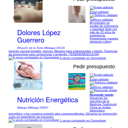
Email validado
1/6
Teléfono validado
Mi profesión es
auxiliar de enfermería
Dolores López
y masajista Reiki con
más de 20 años de
experiencia.
Guerrero
Presoterapia,masajes
relajantes,Lifting
Alhaurín de la Torre (Málaga) 29130
japonés,craneal,espalda, piernas. Masajes para embarazadas y bebés. Terapeuta
de acupuntora para contracturas y tendinitis. (TENDINOMUSCULAR)
6 veces contratado en Cronoshare
Pedir presupuesto
Email validado
1/5
Teléfono validado
Responde rápido
Nutrición Energética
Siguiendo los
principios de la
Medicina Tradicional
China se realiza
Málaga (Málaga) 29007
diagnóstico
energético y los consejos nutrición ales correspondientes. Útil tanto en prevención
como en tratamiento de procesos.
1 veces contratado en Cronoshare