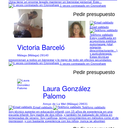
china tiene un enorme legado mantener un bienestar personal. Este...
1 veces contratado en Cronoshare
Pedir presupuesto
Email validado
1/2
Teléfono validado
Estoy cualificada en
acupuntura estética,
Victoria Barceló
quiromasaje (vital,
relajante,
descontracturante...),
y auriculoterapia.
Málaga (Málaga) 29140
Estas técnicas
proporcionan a todos un bienestar y lo mejor de todo sin efectos secundarios.
1 veces contratado en Cronoshare
Pedir presupuesto
Laura González
Palomo
Arroyo de La Miel (Málaga) 29631
Email validado
Teléfono validado
Soy técnico superior en educación infantil, con 15 años de experiencia en una
escuela infantil. Soy madre de dos niños, y también he trabajado de niñera en
temporadas de verano. Soy cariñosa, tengo conocimientos en métodos como el de
montessori, y con bastante experiencia con los niños, nunca se aburriran