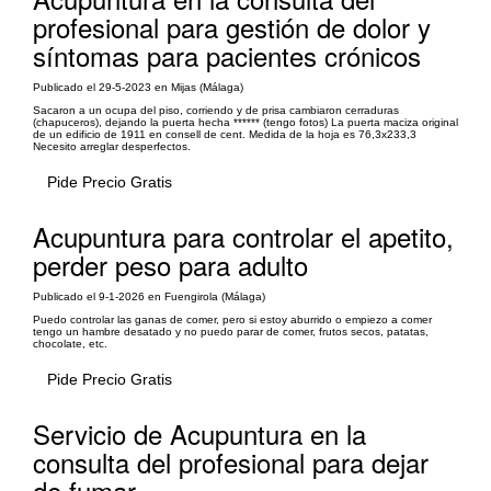
profesional para gestión de dolor y
síntomas para pacientes crónicos
Publicado el 29-5-2023 en Mijas (Málaga)
Sacaron a un ocupa del piso, corriendo y de prisa cambiaron cerraduras
(chapuceros), dejando la puerta hecha ****** (tengo fotos) La puerta maciza original
de un edificio de 1911 en consell de cent. Medida de la hoja es 76,3x233,3
Necesito arreglar desperfectos.
Pide Precio Gratis
Acupuntura para controlar el apetito,
perder peso para adulto
Publicado el 9-1-2026 en Fuengirola (Málaga)
Puedo controlar las ganas de comer, pero si estoy aburrido o empiezo a comer
tengo un hambre desatado y no puedo parar de comer, frutos secos, patatas,
chocolate, etc.
Pide Precio Gratis
Servicio de Acupuntura en la
consulta del profesional para dejar
de fumar