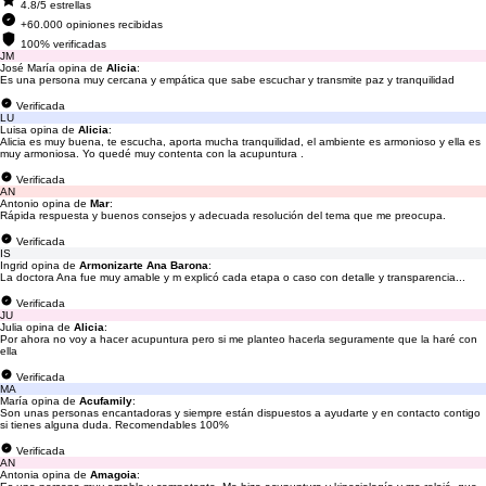
4.8/5 estrellas
+60.000 opiniones recibidas
100% verificadas
JM
José María opina de
Alicia
:
Es una persona muy cercana y empática que sabe escuchar y transmite paz y tranquilidad
Verificada
LU
Luisa opina de
Alicia
:
Alicia es muy buena, te escucha, aporta mucha tranquilidad, el ambiente es armonioso y ella es
muy armoniosa. Yo quedé muy contenta con la acupuntura .
Verificada
AN
Antonio opina de
Mar
:
Rápida respuesta y buenos consejos y adecuada resolución del tema que me preocupa.
Verificada
IS
Ingrid opina de
Armonizarte Ana Barona
:
La doctora Ana fue muy amable y m explicó cada etapa o caso con detalle y transparencia...
Verificada
JU
Julia opina de
Alicia
:
Por ahora no voy a hacer acupuntura pero si me planteo hacerla seguramente que la haré con
ella
Verificada
MA
María opina de
Acufamily
:
Son unas personas encantadoras y siempre están dispuestos a ayudarte y en contacto contigo
si tienes alguna duda. Recomendables 100%
Verificada
AN
Antonia opina de
Amagoia
: