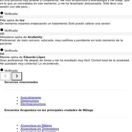
Es una persona muy amable y competente. Me hizo acupuntura y kinesiología y me relajé, que
es lo que yo necesitaba en ese momento, y me he levantado descansada. Sólo llevo una
sesión con ella pero...
Verificada
PI
Pilar opina de
Isa
:
De momento estamos empezando un tratamiento Solo puedo valorar una sesion
Verificada
AR
Almudena opina de
Acufamily
:
Profesional, de trato cercano, educada, muy cariñosa y pendiente en todo momento de la
paciente
Verificada
MA
Mariola opina de
Eduardo López
:
Gran profesional. He dejado de fumar y me ha resultado muy fácil. Control total de la ansiedad.
He quedado muy contenta! Lo recomiendo.
Verificada
Servicios relacionados
Auriculoterapia
Digitopuntura
Electroacupuntura
Encuentra Acupuntura en las principales ciudades de Málaga
Acupuntura en Málaga
Acupuntura en Torremolinos
Acupuntura en Fuengirola