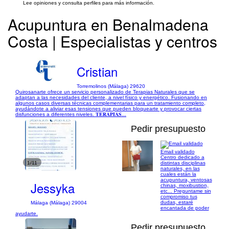
Lee opiniones y consulta perfiles para más información.
Acupuntura en Benalmadena
Costa | Especialistas y centros
Cristian
Torremolinos (Málaga) 29620
Quirosanarte ofrece un servicio personalizado de Terapias Naturales que se
adaptan a las necesidades del cliente, a nivel físico y energético. Fusionando en
algunos casos diversas técnicas complementarias para un tratamiento completo,
ayudándote a aliviar esas tensiones que pueden bloquearte y provocar ciertas
disfunciones a diferentes niveles. 𝐓𝐄𝐑𝐀𝐏𝐈𝐀𝐒...
Pedir presupuesto
Email validado
Centro dedicado a
1/11
distintas disciplinas
naturales, en las
cuales están la
acupuntura, ventosas
Jessyka
chinas, moxibustion,
etc... Preguntame sin
compromiso tus
dudas, estaré
Málaga (Málaga) 29004
encantada de poder
ayudarte.
Pedir presupuesto