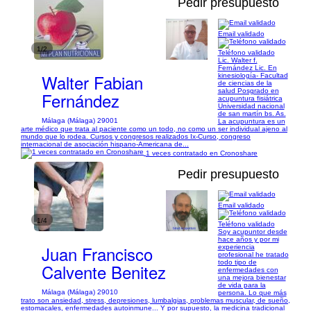
Pedir presupuesto
Email validado
1/2
Teléfono validado
Lic. Walter f.
Fernández Lic. En
Walter Fabian
kinesiología- Facultad
de ciencias de la
salud Posgrado en
Fernández
acupuntura fisiátrica
Universidad nacional
de san martín bs. As.
Málaga (Málaga) 29001
La acupuntura es un
arte médico que trata al paciente como un todo, no como un ser individual ajeno al
mundo que lo rodea. Cursos y congresos realizados Ix-Curso, congreso
internacional de asociación hispano-Americana de...
1 veces contratado en Cronoshare
Pedir presupuesto
Email validado
1/4
Teléfono validado
Soy acupuntor desde
hace años y por mi
Juan Francisco
experiencia
profesional he tratado
todo tipo de
Calvente Benitez
enfermedades con
una mejora bienestar
de vida para la
Málaga (Málaga) 29010
persona. Lo que más
trato son ansiedad, stress, depresiones, lumbalgias, problemas muscular, de sueño,
estomacales, enfermedades autoinmune... Y por supuesto, la medicina tradicional