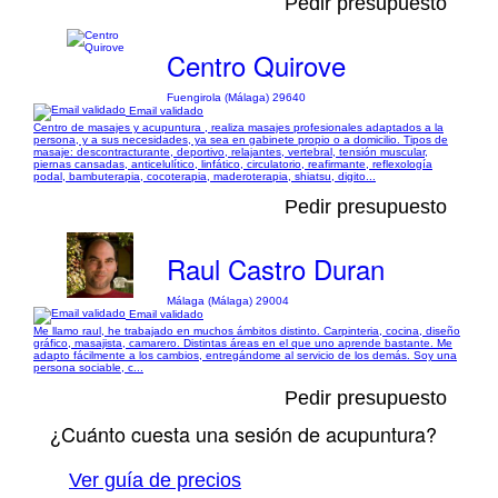
Pedir presupuesto
Centro Quirove
Fuengirola (Málaga) 29640
Email validado
Centro de masajes y acupuntura , realiza masajes profesionales adaptados a la
persona, y a sus necesidades, ya sea en gabinete propio o a domicilio. Tipos de
masaje: descontracturante, deportivo, relajantes, vertebral, tensión muscular,
piernas cansadas, anticelulítico, linfático, circulatorio, reafirmante, reflexología
podal, bambuterapia, cocoterapia, maderoterapia, shiatsu, digito...
Pedir presupuesto
Raul Castro Duran
Málaga (Málaga) 29004
Email validado
Me llamo raul, he trabajado en muchos ámbitos distinto. Carpinteria, cocina, diseño
gráfico, masajista, camarero. Distintas áreas en el que uno aprende bastante. Me
adapto fácilmente a los cambios, entregándome al servicio de los demás. Soy una
persona sociable, c...
Pedir presupuesto
¿Cuánto cuesta una sesión de acupuntura?
Ver guía de precios