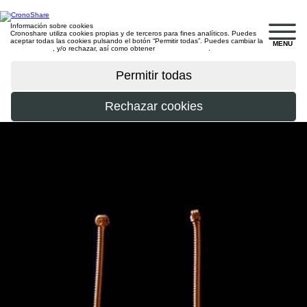
Información sobre cookies
Cronoshare utiliza cookies propias y de terceros para fines analíticos. Puedes
aceptar todas las cookies pulsando el botón “Permitir todas”. Puedes cambiar la
MENU
configuración
, y/o rechazar, así como obtener
más información
.