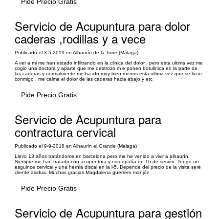
Pide Precio Gratis
Servicio de Acupuntura para dolor
caderas ,rodillas y a vece
Publicado el 3-5-2019 en Alhaurín de la Torre (Málaga)
A ver a mi me han estado infiltrando en la clinica del dolor , pero esta ultima vez me
cogio una doctora y aparte que me destrozo m e ponen botulinica en la parte de
las caderas y normalmente me ha ido muy bien menos esta ultima vez que se lucio
conmigo , me calma el dolor de las caderas hacia abajo y etc
Pide Precio Gratis
Servicio de Acupuntura para
contractura cervical
Publicado el 9-9-2018 en Alhaurín el Grande (Málaga)
Llevo 13 años tratándome en barcelona pero me he venido a vivir a alhaurín.
Siempre me han tratado con acupuntura y osteopatía en 1h de sesión. Tengo un
esguince cervical y una hernia discal en la l-5. Depende del precio de la visita seré
cliente asidua. Muchas gracias Magdalena guerrero manjón
Pide Precio Gratis
Servicio de Acupuntura para gestión