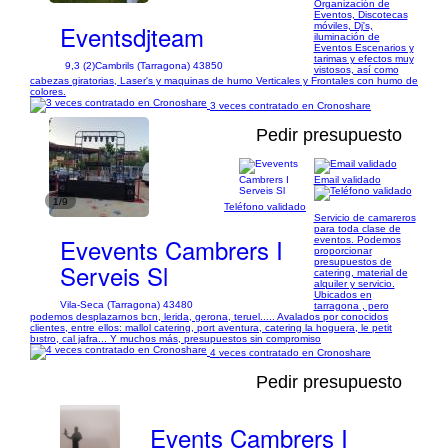
Organización de
Eventos, Discotecas
Eventsdjteam
móviles, Dj's,
iluminación de
Eventos Escenarios y
tarimas y efectos muy
9,3 (2)
Cambrils (Tarragona) 43850
vistosos, así como
cabezas giratorias, Laser's y maquinas de humo Verticales y Frontales con humo de
colores.
3 veces contratado en Cronoshare
Pedir presupuesto
Email validado
1/9
Teléfono validado
Servicio de camareros
para toda clase de
Evevents Cambrers I
eventos. Podemos
proporcionar
presupuestos de
Serveis Sl
catering, material de
alquiler y servicio.
Ubicados en
Vila-Seca (Tarragona) 43480
tarragona , pero
podemos desplazarnos bcn, lerida, gerona, teruel..... Avalados por conocidos
clientes, entre ellos: mallol catering, port aventura, catering la hoguera, le petit
bıstro, cal jafra... Y muchos más, presupuestos sin compromiso
4 veces contratado en Cronoshare
Pedir presupuesto
Events Cambrers I