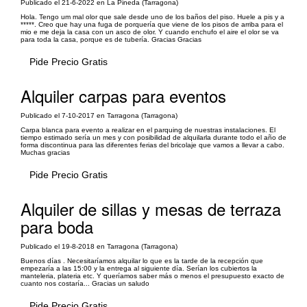
Publicado el 21-6-2022 en La Pineda (Tarragona)
Hola. Tengo um mal olor que sale desde uno de los baños del piso. Huele a pis y a
*****. Creo que hay una fuga de porquería que viene de los pisos de arriba para el
mio e me deja la casa con un asco de olor. Y cuando enchufo el aire el olor se va
para toda la casa, porque es de tubería. Gracias Gracias
Pide Precio Gratis
Alquiler carpas para eventos
Publicado el 7-10-2017 en Tarragona (Tarragona)
Carpa blanca para evento a realizar en el parquing de nuestras instalaciones. El
tiempo estimado sería un mes y con posibilidad de alquilarla durante todo el año de
forma discontinua para las diferentes ferias del bricolaje que vamos a llevar a cabo.
Muchas gracias
Pide Precio Gratis
Alquiler de sillas y mesas de terraza
para boda
Publicado el 19-8-2018 en Tarragona (Tarragona)
Buenos días . Necesitaríamos alquilar lo que es la tarde de la recepción que
empezaría a las 15:00 y la entrega al siguiente día. Serían los cubiertos la
manteleria, plateria etc. Y queríamos saber más o menos el presupuesto exacto de
cuanto nos costaría... Gracias un saludo
Pide Precio Gratis