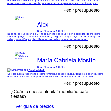
establecidos, me decidí por enviarles esta carta junto a mi currículum vitae. Entre
otras cosas, considero ser la persona adecuada para el puesto debido a que...
Pedir presupuesto
Alex
Reus (Tarragona) 43203
Buenas, soy un joven de 27 años afincado en reus y con posibildad de moverme.
Llevo un proyecto de sonido/eventos y tengo una larga trayectoria de trabajo en
salas, promoción, alquiler.. Referencias reales y carta de presentación.
Pedir presupuesto
María Gabriela Mostto
Reus (Tarragona) 43205
Email validado
Soy pro activa responsable comprometida necesito trabajar tengo experiencia como
barwoman camarera canguro administración contable y atención al público
Pedir presupuesto
¿Cuánto cuesta alquilar mobiliario para
fiestas?
Ver guía de precios