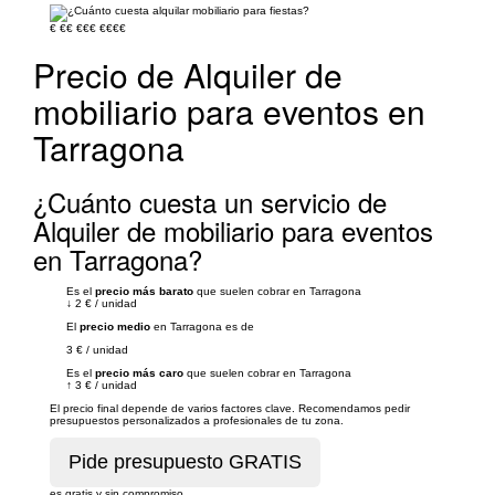
€
€€
€€€
€€€€
Precio de Alquiler de
mobiliario para eventos en
Tarragona
¿Cuánto cuesta un servicio de
Alquiler de mobiliario para eventos
en Tarragona?
Es el
precio más barato
que suelen cobrar en Tarragona
↓
2 €
/
unidad
El
precio medio
en Tarragona es de
3 €
/
unidad
Es el
precio más caro
que suelen cobrar en Tarragona
↑
3 €
/
unidad
El precio final depende de varios factores clave. Recomendamos pedir
presupuestos personalizados a profesionales de tu zona.
es gratis y sin compromiso