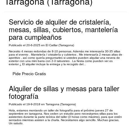
Tarragona (Tarragona)
Servicio de alquiler de cristalería,
mesas, sillas, cubiertos, mantelería
para cumpleaños
Publicado el 20-6-2025 en El Catllar (Tarragona)
Necesito 4 mesas redondas de 8-10 personas. Además me interesaría 30-35 sillas
para el evento . Mantelería / cristalería y cubiertos . Me interesaría 2 mesas altas de
aperitivo , así como quería preguntarles si ustedes pueden alquilar una nevera de
exterior con una mini barra con 2-3 taburetes . La fiesta como pueden ver es
exterior ¿ El alquiler incluye la entrega y la recogido del...
Pide Precio Gratis
Alquiler de sillas y mesas para taller
fotografía
Publicado el 19-9-2018 en Tarragona (Tarragona)
Hola, estamos montando un taller de fotografía para el próximo jueves 27 de
septiembre en tarragona. Nos ceden un estudio pero necesitamos sillas para los
asistentes durante la parte teórica del taller (3 horas como máximo), para que estén
sentados mientras asisten a la charla. Necesitamos algo sencillo. Muchas gracias,
Un saludo.