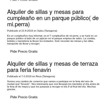
Alquiler de sillas y mesas para
cumpleaño en un parque público( de
mi.perra)
Publicado el 21-6-2018 en Salou (Tarragona)
Es un cumpleaños muy informal, es el 7 cumpleaños de mi perra, y se hará en un
parque público al lado de un pipican en el parque emprius de salou. La comida,
bebida y mantelería la llevan los invitados. Solo necesito las mesas y las sillas,
transporte de llevar y recoger.
Pide Precio Gratis
Alquiler de sillas y mesas de terraza
para feria fenavin
Publicado el 7-2-2019 en Reus (Tarragona)
Somos una cambra de comercio que vamos a participar en la feria del vino de
ciudad real "fenavin". Nos interesaría que nos llevarais los manteles el día antes de
la feria (6 de mayo) y que los pasarais a recoger el día 9 al final del día. Muchas
gracias.
Pide Precio Gratis