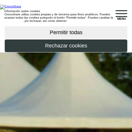
Información sobre cookies
Cronoshare utiliza cookies propias y de terceros para fines analíticos. Puedes
aceptar todas las cookies pulsando el botón “Permitir todas”. Puedes cambiar la
MENU
configuración
, y/o rechazar, así como obtener
más información
.