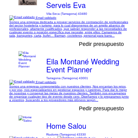
Serveis Eva
Vila-Seca (Tarragona) 43480
Email validado
Somos una empresa dedicada a proveer servicios de contratación de profesionales
del sector hostelería y turismo, para lo cual disponemos de un amplio abanico de
profesionales, altamente cualificados, que sabrán responder a las necesidades de
cualquier evento o posición específica que necesite, entre ellos: Camareros de
sala, banquetes, carta, bufet… Barman, cocteleros, personal para barra...
Pedir presupuesto
Eila Montané Wedding
Event Planner
Tarragona (Tarragona) 43001
Email validado
Somos una empresa comprometida con nuestros clientes, Nos encantan los retos,
y por eso, nos especializamos en gestionar espacios y caterings. Para dar lo mejor
de nosotras y conseguir las metas de nuestros clientes. También nos encargamos
de organizar cualquier tipo de evento desde cero. Diseñamos y lo preparamos junto
a vosotros, buscando a los proveedores más idóneos según...
Pedir presupuesto
Home Salou
Riudoms (Tarragona) 43330