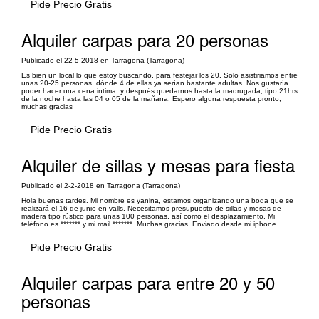
Pide Precio Gratis
Alquiler carpas para 20 personas
Publicado el 22-5-2018 en Tarragona (Tarragona)
Es bien un local lo que estoy buscando, para festejar los 20. Solo asistiriamos entre
unas 20-25 personas, dónde 4 de ellas ya serían bastante adultas. Nos gustaría
poder hacer una cena intima, y después quedarnos hasta la madrugada, tipo 21hrs
de la noche hasta las 04 o 05 de la mañana. Espero alguna respuesta pronto,
muchas gracias
Pide Precio Gratis
Alquiler de sillas y mesas para fiesta
Publicado el 2-2-2018 en Tarragona (Tarragona)
Hola buenas tardes. Mi nombre es yanina, estamos organizando una boda que se
realizará el 16 de junio en valls. Necesitamos presupuesto de sillas y mesas de
madera tipo rústico para unas 100 personas, así como el desplazamiento. Mi
teléfono es ******* y mi mail *******. Muchas gracias. Enviado desde mi iphone
Pide Precio Gratis
Alquiler carpas para entre 20 y 50
personas