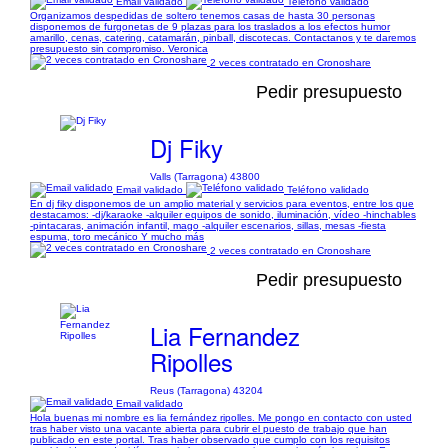
Email validado
Teléfono validado
Organizamos despedidas de soltero tenemos casas de hasta 30 personas
disponemos de furgonetas de 9 plazas para los traslados a los efectos humor
amarillo, cenas, catering, catamarán, pinball, discotecas. Contactanos y te daremos
presupuesto sin compromiso. Veronica
2 veces contratado en Cronoshare
Pedir presupuesto
Dj Fiky
Valls (Tarragona) 43800
Email validado
Teléfono validado
En dj fiky disponemos de un amplio material y servicios para eventos, entre los que
destacamos: -dj/karaoke -alquiler equipos de sonido, iluminación, vídeo -hinchables
-pintacaras, animación infantil, mago -alquiler escenarios, sillas, mesas -fiesta
espuma, toro mecánico Y mucho más
2 veces contratado en Cronoshare
Pedir presupuesto
Lia Fernandez
Ripolles
Reus (Tarragona) 43204
Email validado
Hola buenas mi nombre es lia fernández ripolles. Me pongo en contacto con usted
tras haber visto una vacante abierta para cubrir el puesto de trabajo que han
publicado en este portal. Tras haber observado que cumplo con los requisitos