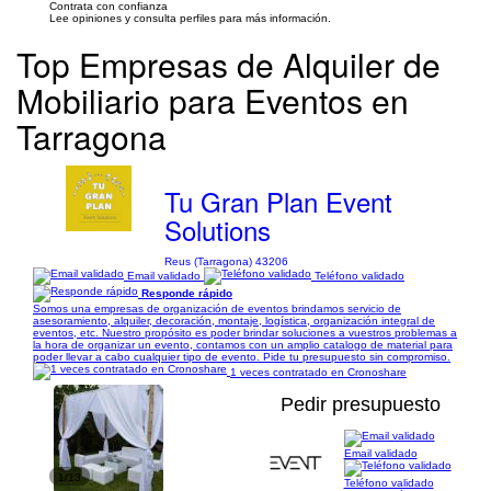
Contrata con confianza
Lee opiniones y consulta perfiles para más información.
Top Empresas de Alquiler de
Mobiliario para Eventos en
Tarragona
Tu Gran Plan Event
Solutions
Reus (Tarragona) 43206
Email validado
Teléfono validado
Responde rápido
Somos una empresas de organización de eventos brindamos servicio de
asesoramiento, alquiler, decoración, montaje, logística, organización integral de
eventos, etc. Nuestro propósito es poder brindar soluciones a vuestros problemas a
la hora de organizar un evento, contamos con un amplio catalogo de material para
poder llevar a cabo cualquier tipo de evento. Pide tu presupuesto sin compromiso.
1 veces contratado en Cronoshare
Pedir presupuesto
Email validado
1/13
Teléfono validado