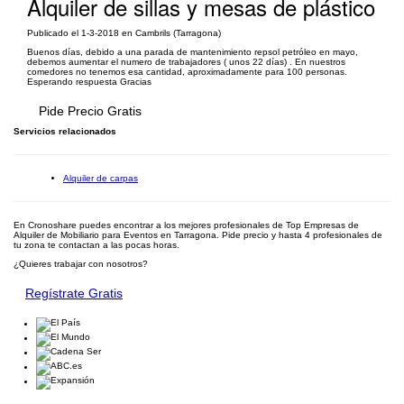
Alquiler de sillas y mesas de plástico
Publicado el 1-3-2018 en Cambrils (Tarragona)
Buenos días, debido a una parada de mantenimiento repsol petróleo en mayo,
debemos aumentar el numero de trabajadores ( unos 22 días) . En nuestros
comedores no tenemos esa cantidad, aproximadamente para 100 personas.
Esperando respuesta Gracias
Pide Precio Gratis
Servicios relacionados
Alquiler de carpas
En Cronoshare puedes encontrar a los mejores profesionales de Top Empresas de
Alquiler de Mobiliario para Eventos en Tarragona. Pide precio y hasta 4 profesionales de
tu zona te contactan a las pocas horas.
¿Quieres trabajar con nosotros?
Regístrate Gratis