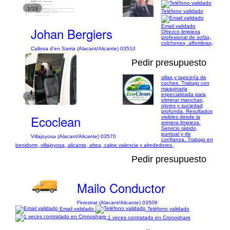
1/13
Teléfono validado
Email validado
Johan Bergiers
Ofrezco limpieza
profesional de sofás,
colchones, alfombras,
Callosa d'en Sarria (Alacant/Alicante) 03510
Pedir presupuesto
sillas y tapicería de
coches. Trabajo con
maquinaria
especializada para
1/12
eliminar manchas,
olores y suciedad
profunda. Resultados
Ecoclean
visibles desde la
primera limpieza.
Servicio rápido,
puntual y de
Villajoyosa (Alacant/Alicante) 03570
confianza. Trabajo en
benidorm, villajoyosa, alicante, altea, calpe valencia y alrededores.
Pedir presupuesto
Mailo Conductor
Finestrat (Alacant/Alicante) 03509
Email validado
Teléfono validado
1 veces contratado en Cronoshare