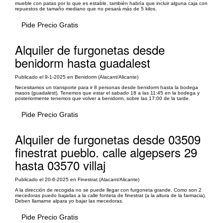
mueble con patas por lo que es estable, también habría que incluir alguna caja con
repuestos de tamaño mediano que no pesará más de 5 kilos.
Pide Precio Gratis
Alquiler de furgonetas desde
benidorm hasta guadalest
Publicado el 9-1-2025 en Benidorm (Alacant/Alicante)
Necesitamos un transporte para ir 8 personas desde benidorm hasta la bodega
masos (guadalest). Tenemos que estar el sabado 18 a las 11:45 en la bodega y
posteriormente tenemos que volver a benidorm, sobre las 17:00 de la tarde.
Pide Precio Gratis
Alquiler de furgonetas desde 03509
finestrat pueblo. calle algepsers 29
hasta 03570 villaj
Publicado el 20-6-2025 en Finestrat (Alacant/Alicante)
A la dirección de recogida no se puede llegar con furgoneta grande. Como son 2
mecedoras puedo bajarlas a la calle fonteta de finestrat (a la altura de la farmacia).
Deben llamarne alpara yo bajar las mecedoras.
Pide Precio Gratis