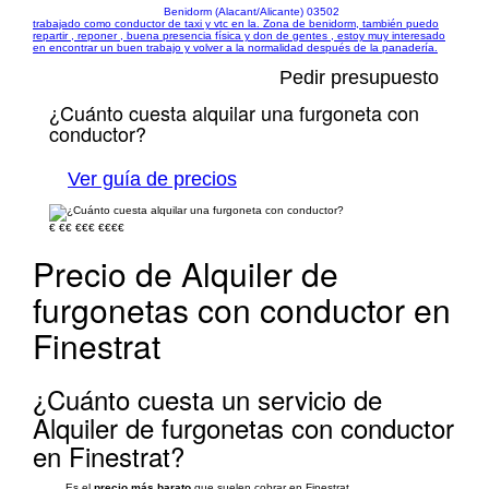
Benidorm (Alacant/Alicante) 03502
trabajado como conductor de taxi y vtc en la. Zona de benidorm, también puedo
repartir , reponer , buena presencia física y don de gentes , estoy muy interesado
en encontrar un buen trabajo y volver a la normalidad después de la panadería.
Pedir presupuesto
¿Cuánto cuesta alquilar una furgoneta con
conductor?
Ver guía de precios
€
€€
€€€
€€€€
Precio de Alquiler de
furgonetas con conductor en
Finestrat
¿Cuánto cuesta un servicio de
Alquiler de furgonetas con conductor
en Finestrat?
Es el
precio más barato
que suelen cobrar en Finestrat