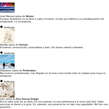
José Manuel opina de
Héctor
:
Aunque finalmente no se llevó a cabo el evento, el trato por teléfono y su predisposición fué
inmejorable. Lo recomiendo
Verificada
Natalia opina de
Geison
:
Excelente comunicación, puntualidad y trato. Sin dudas volveré a llamarlo.
Verificada
Glaydston opina de
Portesdias
:
Muy buenos profesionales, han llegado en la hora y han tenido todo el cuidado para hacer el
transporte.
Verificada
Iván opina de
Eva García Ortego
:
Eva lo sabe todo de su oficio. Es una experta, es muy profesional y lo hace todo fácil. Sabe
escuchar al cliente y lo guía. Es, además, una persona de un trato muy agradable. Me hizo una
pequeña...