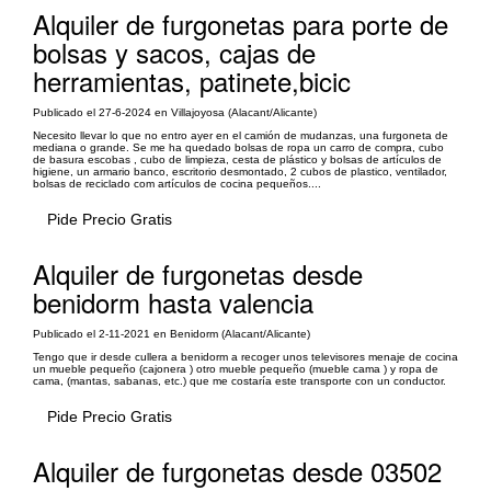
Alquiler de furgonetas para porte de
bolsas y sacos, cajas de
herramientas, patinete,bicic
Publicado el 27-6-2024 en Villajoyosa (Alacant/Alicante)
Necesito llevar lo que no entro ayer en el camión de mudanzas, una furgoneta de
mediana o grande. Se me ha quedado bolsas de ropa un carro de compra, cubo
de basura escobas , cubo de limpieza, cesta de plástico y bolsas de artículos de
higiene, un armario banco, escritorio desmontado, 2 cubos de plastico, ventilador,
bolsas de reciclado com artículos de cocina pequeños....
Pide Precio Gratis
Alquiler de furgonetas desde
benidorm hasta valencia
Publicado el 2-11-2021 en Benidorm (Alacant/Alicante)
Tengo que ir desde cullera a benidorm a recoger unos televisores menaje de cocina
un mueble pequeño (cajonera ) otro mueble pequeño (mueble cama ) y ropa de
cama, (mantas, sabanas, etc.) que me costaría este transporte con un conductor.
Pide Precio Gratis
Alquiler de furgonetas desde 03502