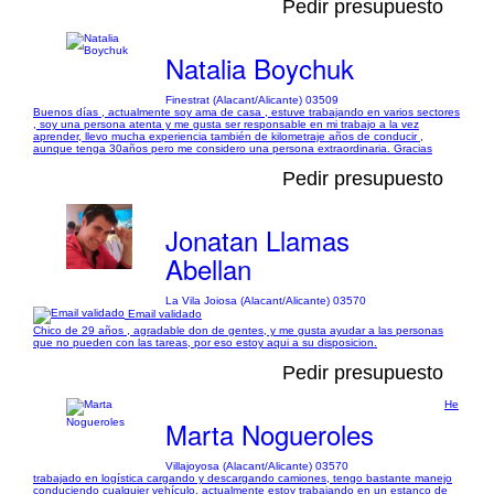
Pedir presupuesto
Natalia Boychuk
Finestrat (Alacant/Alicante) 03509
Buenos días , actualmente soy ama de casa , estuve trabajando en varios sectores
, soy una persona atenta y me gusta ser responsable en mi trabajo a la vez
aprender, llevo mucha experiencia también de kilometraje años de conducir ,
aunque tenga 30años pero me considero una persona extraordinaria. Gracias
Pedir presupuesto
Jonatan Llamas
Abellan
La Vila Joiosa (Alacant/Alicante) 03570
Email validado
Chico de 29 años , agradable don de gentes, y me gusta ayudar a las personas
que no pueden con las tareas, por eso estoy aqui a su disposicion.
Pedir presupuesto
He
Marta Nogueroles
Villajoyosa (Alacant/Alicante) 03570
trabajado en logística cargando y descargando camiones, tengo bastante manejo
conduciendo cualquier vehículo, actualmente estoy trabajando en un estanco de