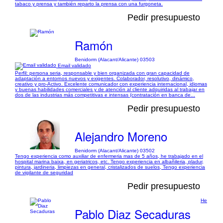
tabaco y prensa y también reparto la prensa con una furgoneta.
Pedir presupuesto
Ramón
Benidorm (Alacant/Alicante) 03503
Email validado
Perfil: persona seria, responsable y bien organizada con gran capacidad de
adaptación a entornos nuevos y exigentes. Colaborador, resolutivo, dinámico,
creativo y pro-Activo. Excelente comunicador con experiencia internacional, idiomas
y buenas habilidades comerciales y de atención al cliente adquiridas al trabajar en
dos de las industrias más competitivas e intensas (contratación en banca de...
Pedir presupuesto
Alejandro Moreno
Benidorm (Alacant/Alicante) 03502
Tengo experiencia como auxiliar de enfermeria mas de 5 años, he trabajado en el
hospital marina baixa, en geriatricos, etc. Tengo experiencia en albañileria, pladur,
pintura, jardineria, limpiezas en general, cristalizados de suelos, Tengo experiencia
de vigilante de seguridad
Pedir presupuesto
He
Pablo Diaz Secaduras