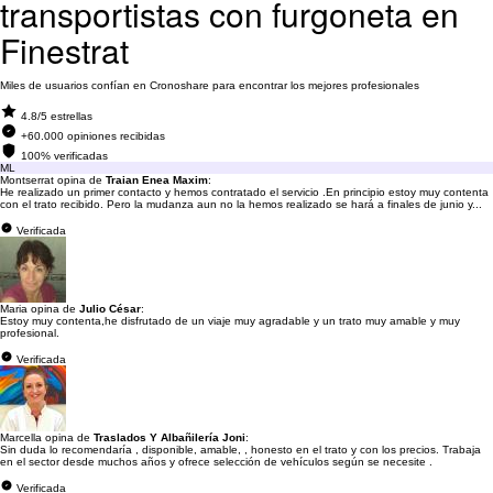
transportistas con furgoneta en
Finestrat
Miles de usuarios confían en Cronoshare para encontrar los mejores profesionales
4.8/5 estrellas
+60.000 opiniones recibidas
100% verificadas
ML
Montserrat opina de
Traian Enea Maxim
:
He realizado un primer contacto y hemos contratado el servicio .En principio estoy muy contenta
con el trato recibido. Pero la mudanza aun no la hemos realizado se hará a finales de junio y...
Verificada
Maria opina de
Julio César
:
Estoy muy contenta,he disfrutado de un viaje muy agradable y un trato muy amable y muy
profesional.
Verificada
Marcella opina de
Traslados Y Albañilería Joni
:
Sin duda lo recomendaría , disponible, amable, , honesto en el trato y con los precios. Trabaja
en el sector desde muchos años y ofrece selección de vehículos según se necesite .
Verificada