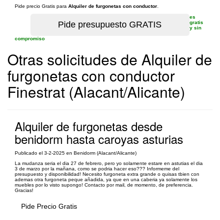
Pide precio Gratis para
Alquiler de furgonetas con conductor
.
es
gratis
y sin
compromiso
Otras solicitudes de Alquiler de
furgonetas con conductor
Finestrat (Alacant/Alicante)
Alquiler de furgonetas desde
benidorm hasta caroyas asturias
Publicado el 3-2-2025 en Benidorm (Alacant/Alicante)
La mudanza seria el dia 27 de febrero, pero yo solamente estare en astutias el dia
3 de marzo por la mañana, como se podria hacer eso??? Informeme del
presupuesto y disponibilidad! Necesito furgoneta extra grande o quisas tbien con
ademas otra furgoneta peque añadida, ya que en una caberia ya solamente los
muebles por lo visto supongo! Contacto por mail, de momento, de preferencia.
Gracias!
Pide Precio Gratis