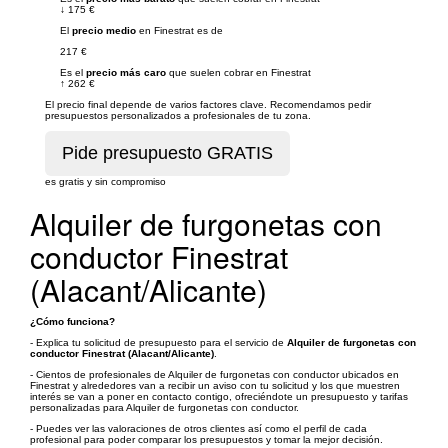
↓
175 €
El
precio medio
en Finestrat es de
217 €
Es el
precio más caro
que suelen cobrar en Finestrat
↑
262 €
El precio final depende de varios factores clave. Recomendamos pedir
presupuestos personalizados a profesionales de tu zona.
es gratis y sin compromiso
Alquiler de furgonetas con
conductor Finestrat
(Alacant/Alicante)
¿Cómo funciona?
- Explica tu solicitud de presupuesto para el servicio de
Alquiler de furgonetas con
conductor Finestrat (Alacant/Alicante)
.
- Cientos de profesionales de Alquiler de furgonetas con conductor ubicados en
Finestrat y alrededores van a recibir un aviso con tu solicitud y los que muestren
interés se van a poner en contacto contigo, ofreciéndote un presupuesto y tarifas
personalizadas para Alquiler de furgonetas con conductor.
- Puedes ver las valoraciones de otros clientes así como el perfil de cada
profesional para poder comparar los presupuestos y tomar la mejor decisión.