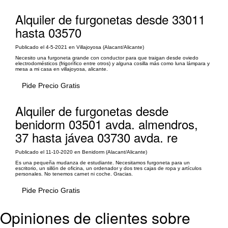
Alquiler de furgonetas desde 33011
hasta 03570
Publicado el 4-5-2021 en Villajoyosa (Alacant/Alicante)
Necesito una furgoneta grande con conductor para que traigan desde oviedo
electrodomésticos (frigorífico entre otros) y alguna cosilla más como luna lámpara y
mesa a mi casa en villajoyosa, alicante.
Pide Precio Gratis
Alquiler de furgonetas desde
benidorm 03501 avda. almendros,
37 hasta jávea 03730 avda. re
Publicado el 11-10-2020 en Benidorm (Alacant/Alicante)
Es una pequeña mudanza de estudiante. Necesitamos furgoneta para un
escritorio, un sillón de oficina, un ordenador y dos tres cajas de ropa y artículos
personales. No tenemos carnet ni coche. Gracias.
Pide Precio Gratis
Opiniones de clientes sobre