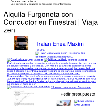
Contrata con confianza
Lee opiniones y consulta perfiles para más información.
Alquila Furgoneta con
Conductor en Finestrat | Viaja
zen
Traian Enea Maxim
10 (15)
|
Benidorm (Alacant/Alicante) 03503
Email validado
Teléfono validado
Profesional responsable, resolutivo y orientado a resultados para los que buscan
un servicio confiable y de calidad. Con más de 10 años de experiencia como
conductor profesional en transporte nacional e internacional, he desarrollado un
sólido historial en la entrega puntual y segura de mercancías, siempre priorizando
la calidad del servicio y la satisfacción del cliente. Cuento con un...
Montserrat dice:
"He realizado un primer contacto y hemos contratado el servicio
.En principio estoy muy contenta con el trato recibido. Pero la mudanza aun no la
hemos realizado se hará a finales de junio y después ya valoraré el servicio .pero
en principio el trato de 10"
15 veces contratado en Cronoshare
Pedir presupuesto
Email validado