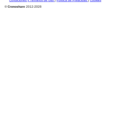
Condiciones y Términos de Uso
|
Política de Privacidad
|
Cookies
©
Cronoshare
2012-2026