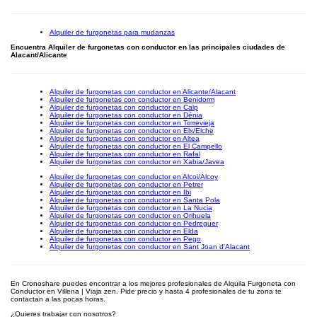
Alquiler de furgonetas para mudanzas
Encuentra Alquiler de furgonetas con conductor en las principales ciudades de
Alacant/Alicante
Alquiler de furgonetas con conductor en Alicante/Alacant
Alquiler de furgonetas con conductor en Benidorm
Alquiler de furgonetas con conductor en Calp
Alquiler de furgonetas con conductor en Dénia
Alquiler de furgonetas con conductor en Torrevieja
Alquiler de furgonetas con conductor en Elx/Elche
Alquiler de furgonetas con conductor en Altea
Alquiler de furgonetas con conductor en El Campello
Alquiler de furgonetas con conductor en Rafal
Alquiler de furgonetas con conductor en Xabia/Javea
Alquiler de furgonetas con conductor en Alcoi/Alcoy
Alquiler de furgonetas con conductor en Petrer
Alquiler de furgonetas con conductor en Ibi
Alquiler de furgonetas con conductor en Santa Pola
Alquiler de furgonetas con conductor en La Nucia
Alquiler de furgonetas con conductor en Orihuela
Alquiler de furgonetas con conductor en Pedreguer
Alquiler de furgonetas con conductor en Elda
Alquiler de furgonetas con conductor en Pego
Alquiler de furgonetas con conductor en Sant Joan d'Alacant
En Cronoshare puedes encontrar a los mejores profesionales de Alquila Furgoneta con
Conductor en Villena | Viaja zen. Pide precio y hasta 4 profesionales de tu zona te
contactan a las pocas horas.
¿Quieres trabajar con nosotros?