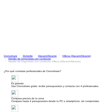
Cronoshare
Domicilio
Alacant/Alicante
Villena (Alacant/Alicante)
Alquiler de furgonetas con conductor
Alquiler de furgonetas con conductor Villena (Alacant/Alicante)
¿Por qué contratar profesionales de Cronoshare?
Es gratuito
Usa Cronoshare gratis: recibe presupuestos y contacta con 4 profesionales.
Compara precios de tu zona
Compara hasta 4 presupuestos desde tu PC o smartphone, sin compromiso.