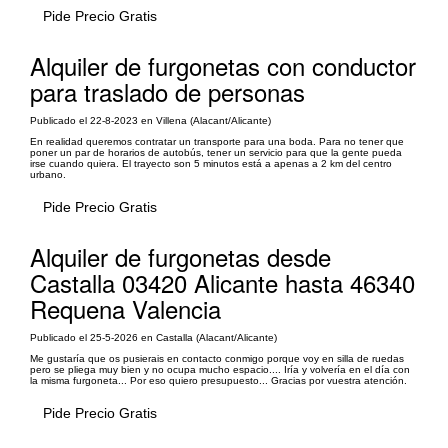
Pide Precio Gratis
Alquiler de furgonetas con conductor
para traslado de personas
Publicado el 22-8-2023 en Villena (Alacant/Alicante)
En realidad queremos contratar un transporte para una boda. Para no tener que
poner un par de horarios de autobús, tener un servicio para que la gente pueda
irse cuando quiera. El trayecto son 5 minutos está a apenas a 2 km del centro
urbano.
Pide Precio Gratis
Alquiler de furgonetas desde
Castalla 03420 Alicante hasta 46340
Requena Valencia
Publicado el 25-5-2026 en Castalla (Alacant/Alicante)
Me gustaría que os pusierais en contacto conmigo porque voy en silla de ruedas
pero se pliega muy bien y no ocupa mucho espacio.... Iría y volvería en el día con
la misma furgoneta... Por eso quiero presupuesto... Gracias por vuestra atención.
Pide Precio Gratis