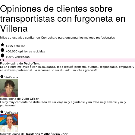
Opiniones de clientes sobre
transportistas con furgoneta en
Villena
Miles de usuarios confían en Cronoshare para encontrar los mejores profesionales
4.8/5 estrellas
+60.000 opiniones recibidas
100% verificadas
FS
Freddy opina de
Pedro Tent
:
El Sr. Pedro me ayudó con mi.mudanza, todo resultó perfecto, puntual, responsable, empatico y
en extremo profesional.. lo recomiendo sin dudarlo.. muchas gracias!!!
Verificada
Maria opina de
Julio César
:
Estoy muy contenta,he disfrutado de un viaje muy agradable y un trato muy amable y muy
profesional.
Verificada
Marcella opina de
Traslados Y Albañilería Joni
: