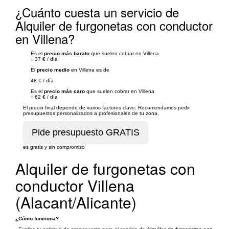
¿Cuánto cuesta un servicio de
Alquiler de furgonetas con conductor
en Villena?
Es el
precio más barato
que suelen cobrar en Villena
↓
37 €
/
día
El
precio medio
en Villena es de
48 €
/
día
Es el
precio más caro
que suelen cobrar en Villena
↑
62 €
/
día
El precio final depende de varios factores clave. Recomendamos pedir
presupuestos personalizados a profesionales de tu zona.
es gratis y sin compromiso
Alquiler de furgonetas con
conductor Villena
(Alacant/Alicante)
¿Cómo funciona?