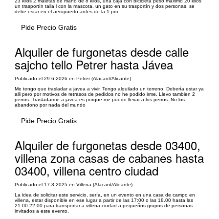
23 kilos 2 maletas de mano de 8 kilos, una caja con bicicleta peso máximo 20 kilos
un trasportín talla l con la mascota, un gato en su trasportín y dos personas, se
debe estar en el aeropuerto antes de la 1 pm
Pide Precio Gratis
Alquiler de furgonetas desde calle
sajcho tello Petrer hasta Jávea
Publicado el 29-6-2026 en Petrer (Alacant/Alicante)
Me tengo que trasladar a javea a vivir. Tengo alquilado un terreno. Deberìa estar ya
alli pero por motivos de retrasos de pedidos no he podido irme. Llevo tambien 2
perros. Trasladarme a javea es porque me puedo llevar a los perros. No los
abandono por nada del mundo
Pide Precio Gratis
Alquiler de furgonetas desde 03400,
villena zona casas de cabanes hasta
03400, villena centro ciudad
Publicado el 17-3-2025 en Villena (Alacant/Alicante)
La idea de solicitar este servicio, sería, en un evento en una casa de campo en
villena, estar disponible en ese lugar a partir de las 17:00 o las 18.00 hasta las
21:00-22.00 para transportar a villena ciudad a pequeños grupos de personas
invitados a este evento.