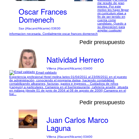
me resulto de gran
interes. Por este
Oscar Frances
motivo les hago llegar
mi curriculum vitae a
Domenech
fin de ser tenido en
cuenta como
candidato. Quedo a
su disposicion para
Sax (Alacant/Alicante) 03630
ampliar cualquier
informacion necesaria. Cordialmente:oscar frances domenech
Pedir presupuesto
Natividad Herrero
Villena (Alacant/Alicante) 03400
Email validado
Experiencia profesional Hotel molina larios 01/04/2011 al 23/06/2011 en el puesto
de administración, conociendo el programa datisa, haciendo contabilidad,
contabilizando albaranes, facturas, gastos e ingresos… Cuidadora de niños
(canguro) a particulares. Camarera en el bar/restaurante, cafetería anadre, situada
en málaga (desde 01 de junio de 2004 al 08 de agosto de 2006) Camarera en el
bar...
Pedir presupuesto
Juan Carlos Marco
Laguna
Villena (Alacant/Alicante) 03400