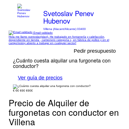
Svetoslav Penev
Hubenov
Villena (Alacant/Alicante) 03400
Email validado
Hola me llamo svetoslav(slavi). He trabajado en fontanería y calefacción,
dependiente en tienda , camionero categoría c, en fábrica de pollos y en el
campo!estoy abierto a trabajar en cualquier sector!
Pedir presupuesto
¿Cuánto cuesta alquilar una furgoneta con
conductor?
Ver guía de precios
€
€€
€€€
€€€€
Precio de Alquiler de
furgonetas con conductor en
Villena