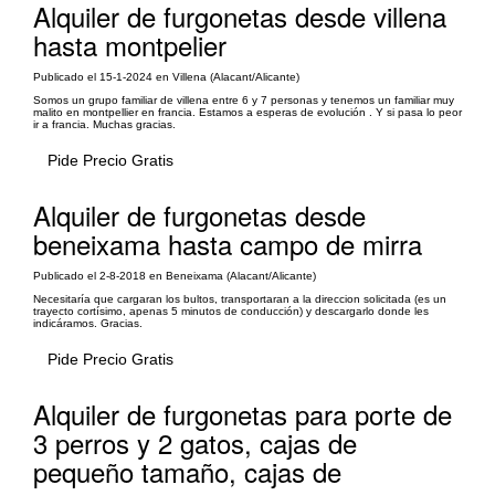
Alquiler de furgonetas desde villena
hasta montpelier
Publicado el 15-1-2024 en Villena (Alacant/Alicante)
Somos un grupo familiar de villena entre 6 y 7 personas y tenemos un familiar muy
malito en montpellier en francia. Estamos a esperas de evolución . Y si pasa lo peor
ir a francia. Muchas gracias.
Pide Precio Gratis
Alquiler de furgonetas desde
beneixama hasta campo de mirra
Publicado el 2-8-2018 en Beneixama (Alacant/Alicante)
Necesitaría que cargaran los bultos, transportaran a la direccion solicitada (es un
trayecto cortísimo, apenas 5 minutos de conducción) y descargarlo donde les
indicáramos. Gracias.
Pide Precio Gratis
Alquiler de furgonetas para porte de
3 perros y 2 gatos, cajas de
pequeño tamaño, cajas de