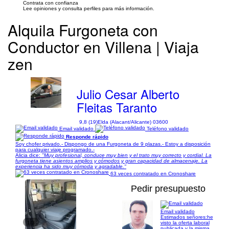
Contrata con confianza
Lee opiniones y consulta perfiles para más información.
Alquila Furgoneta con
Conductor en Villena | Viaja
zen
Julio Cesar Alberto
Fleitas Taranto
9,8 (19)
Elda (Alacant/Alicante) 03600
Email validado
Teléfono validado
Responde rápido
Soy chofer privado.- Dispongo de una Furgoneta de 9 plazas.- Estoy a disposición
para cualquier viaje programado.-
Alicia dice:
"Muy profesional, conduce muy bien y el trato muy correcto y cordial. La
furgoneta tiene asientos amplios y cómodos y gran capacidad de almacenaje. La
experiencia ha sido muy cómoda y agradable."
63 veces contratado en Cronoshare
Pedir presupuesto
Email validado
Estimados señores:he
1/3
visto la oferta laboral
publicada y la misma