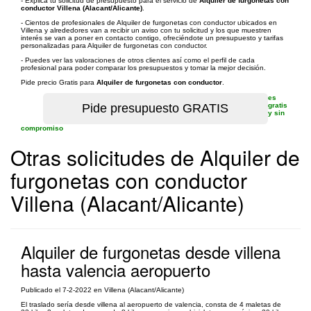
- Explica tu solicitud de presupuesto para el servicio de
Alquiler de furgonetas con
conductor Villena (Alacant/Alicante)
.
- Cientos de profesionales de Alquiler de furgonetas con conductor ubicados en
Villena y alrededores van a recibir un aviso con tu solicitud y los que muestren
interés se van a poner en contacto contigo, ofreciéndote un presupuesto y tarifas
personalizadas para Alquiler de furgonetas con conductor.
- Puedes ver las valoraciones de otros clientes así como el perfil de cada
profesional para poder comparar los presupuestos y tomar la mejor decisión.
Pide precio Gratis para
Alquiler de furgonetas con conductor
.
es
gratis
y sin
compromiso
Otras solicitudes de Alquiler de
furgonetas con conductor
Villena (Alacant/Alicante)
Alquiler de furgonetas desde villena
hasta valencia aeropuerto
Publicado el 7-2-2022 en Villena (Alacant/Alicante)
El traslado sería desde villena al aeropuerto de valencia, consta de 4 maletas de