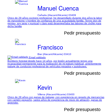
Manuel Cuenca
Cañada (Alacant/Alicante) 03409
Chico de 29 años cocinero profesional, he desarrollado durante dos años la labor
de mayordomo y hombre de confianza de una acaudalada familia. Tengo don de
gentes, soy serio y puntual y claro está desempeñaba las labores de chófer para
dicha familia
Pedir presupuesto
Francisco
Biar (Alacant/Alicante) 03410
Email validado
Bombero forestal desde hace 14 años, por lesión actualmente tengo una
incapacidad permanente para la realización de mi trabajo habitual, anteriormente
trabaje de conductor profesional de vehículos pesados y autobuses.
Pedir presupuesto
Kevin
Villena (Alacant/Alicante) 03400
Chico de 28 años con ganas de trabajar, con experiencia en reparto de mercancías
con camión pequeño, varios años de experiencia de mozo de almacén, ganas de
aprender.
Pedir presupuesto