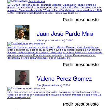
Email validado
1978-2008: confitería el sol - confitería villenera. Elaboración. Tartas, pasteles,
pastas caseras, bollería, hojaldre, pan casero. Pastelería clásica. El 90% elaborado
artesano. Recetario de más de 70 años. Atención al cliente y a proveedores. 1994-
1996. Restaurante polideportivo de sax. Puesto: ayudante de...
Pedir presupuesto
Juan Jose Pardo Mira
Villena (Alacant/Alicante) 03400
Email validado
Mas de 10 años como tecnico ascensores. Mas de 15 años como electricista con
mucha experiencia: poligonos, obra civil, naves industriales, energia solar, sistemas
alarmas, edificios viviendas, centros comerciales, cctv, leds, ferias y exposiciones de
moda internacionales. Conocimientos carpinteria, pintura. Gran experiencia en
decoracion interior( colgar lamparas, poner cuadros, etc)
Pedir presupuesto
Valerio Perez Gomez
Sax (Alacant/Alicante) 03630
Email validado
Hola, soy un chico de 34 años, responsable, trabajador, me gustan los animales,
cuidar de personas con discapacidad, mayores, tambien trabajos de carpinteria(15
años de experiencia)
Pedir presupuesto