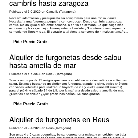
cambrils hasta zaragoza
Publicado el 7-9-2020 en Cambrils (Tarragona)
Necesito información y presupuesto sin compromiso para una minimudanza.
Necesitaría una furgoneta pequeña con conductor. Desde cambrils a zaragoza
centro. Me da igual el día entre semana, o en fin de semana. Lo que salga más
económico y les vaya mejor. A transportar: - 1 maleta y 3 contenedores pequeños
conteniendo libros y ropa. El espacio total viene a ser como de 4 maletas tamaño...
Pide Precio Gratis
Alquiler de furgonetas desde salou
hasta ametla de mar
Publicado el 5-7-2018 en Salou (Tarragona)
Somos un grupo de 15 amigos que vamos a celebrar una despedida de soltero en
salou. Estamos buscando un chófer con furgoneta grande, o si no, varios chóferes
con varios vehículos para realizar un trayecto de ida y vuelta (unos 30 minutos)
para el próximo sábado 14 de julio por la mañana desde salou a ametlla de mar.
¿Estarías disponible? ¿Que precio nos harías? Muchas gracias
Pide Precio Gratis
Alquiler de furgonetas en Reus
Publicado el 2-1-2023 en Reus (Tarragona)
Son unas 4 o 5 cajas pequeñas, bolsa, deporte una maleta y un colchón, se baja
por ascensor. Casi no haría falta que subiera el conductor, en 10 min ya etaria la