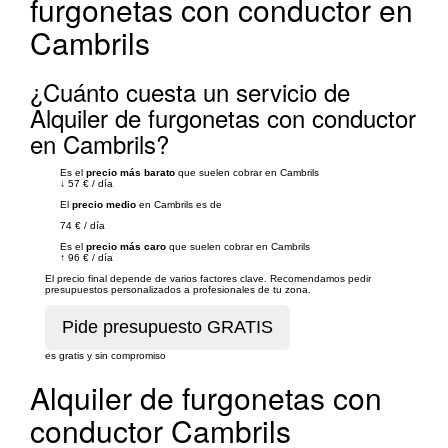
furgonetas con conductor en
Cambrils
¿Cuánto cuesta un servicio de
Alquiler de furgonetas con conductor
en Cambrils?
Es el
precio más barato
que suelen cobrar en Cambrils
↓
57 €
/
día
El
precio medio
en Cambrils es de
74 €
/
día
Es el
precio más caro
que suelen cobrar en Cambrils
↑
96 €
/
día
El precio final depende de varios factores clave. Recomendamos pedir
presupuestos personalizados a profesionales de tu zona.
es gratis y sin compromiso
Alquiler de furgonetas con
conductor Cambrils