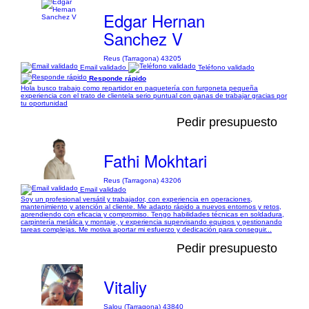
Edgar Hernan
Sanchez V
Reus (Tarragona) 43205
Email validado
Teléfono validado
Responde rápido
Hola busco trabajo como repartidor en paquetería con furgoneta pequeña
experiencia con el trato de clientela serio puntual con ganas de trabajar gracias por
tu oportunidad
Pedir presupuesto
Fathi Mokhtari
Reus (Tarragona) 43206
Email validado
Soy un profesional versátil y trabajador, con experiencia en operaciones,
mantenimiento y atención al cliente. Me adapto rápido a nuevos entornos y retos,
aprendiendo con eficacia y compromiso. Tengo habilidades técnicas en soldadura,
carpintería metálica y montaje, y experiencia supervisando equipos y gestionando
tareas complejas. Me motiva aportar mi esfuerzo y dedicación para conseguir...
Pedir presupuesto
Vitaliy
Salou (Tarragona) 43840