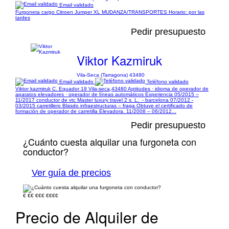
Email validado
Furgoneta cargo Citroen Jumper XL MUDANZA/TRANSPORTES Horario: por las
tardes
Pedir presupuesto
Viktor Kazmiruk
Vila-Seca (Tarragona) 43480
Email validado
Teléfono validado
Viktor kazmiruk C. Equador 19 Vila-seca,43480 Aptitudes · idioma de operador de
aparatos elevadores · operador de líneas automáticos Experiencia 05/2015 –
11/2017 conductor de vtc Master luxury travel 2 s. L. ​ - barcelona 07/2012 -
03/2015 carretillero Blasdo infraestructuras​ – fraga Obtuve el certificado de
formación de operador de carretilla Elevadora. 11/2008 – 06/2012...
Pedir presupuesto
¿Cuánto cuesta alquilar una furgoneta con
conductor?
Ver guía de precios
€
€€
€€€
€€€€
Precio de Alquiler de