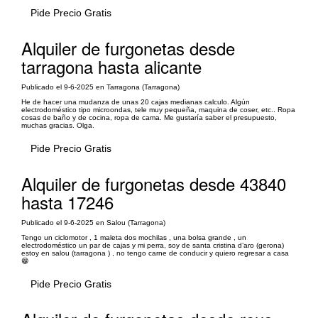
Pide Precio Gratis
Alquiler de furgonetas desde
tarragona hasta alicante
Publicado el 9-6-2025 en Tarragona (Tarragona)
He de hacer una mudanza de unas 20 cajas medianas calculo. Algún
electrodoméstico tipo microondas, tele muy pequeña, maquina de coser, etc.. Ropa
cosas de baño y de cocina, ropa de cama. Me gustaría saber el presupuesto,
muchas gracias. Olga.
Pide Precio Gratis
Alquiler de furgonetas desde 43840
hasta 17246
Publicado el 9-6-2025 en Salou (Tarragona)
Tengo un ciclomotor , 1 maleta dos mochilas , una bolsa grande , un
electrodoméstico un par de cajas y mi perra, soy de santa cristina d’aro (gerona)
estoy en salou (tarragona ) , no tengo carne de conducir y quiero regresar a casa
😁
Pide Precio Gratis