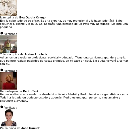
Iván opina de
Eva García Ortego
:
Eva lo sabe todo de su oficio. Es una experta, es muy profesional y lo hace todo fácil. Sabe
escuchar al cliente y lo guía. Es, además, una persona de un trato muy agradable. Me hizo una
pequeña...
Verificada
Yolanda opina de
Adrián Arboleda
:
Adrian es un excelente profesional, servicial y educado. Tiene una camioneta grande y amplia
que permite realizar traslados de cosas grandes, en mi caso un sofá. Sin duda, volveré a contar
con el...
Verificada
Raquel opina de
Pedro Tent
:
Hemos realizado una mudanza desde Hospitalet a Madrid y Pedro ha sido de grandísima ayuda.
Todo ha llegado en perfecto estado y además, Pedro es una gran persona, muy amable y
dispuesto a ayudar...
Verificada
Paula opina de
Jose Manuel
: