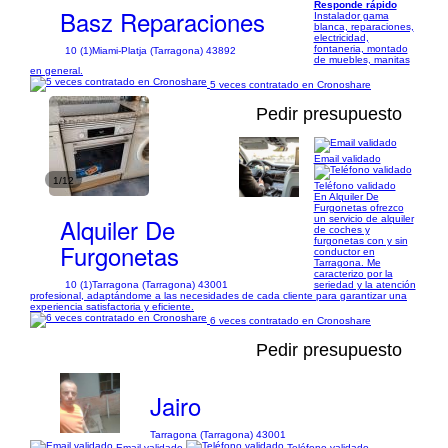
Responde rápido
Basz Reparaciones
Instalador gama
blanca, reparaciones,
electricidad,
fontaneria, montado
10 (1)
Miami-Platja (Tarragona) 43892
de muebles, manitas
en general.
5 veces contratado en Cronoshare
Pedir presupuesto
Email validado
1/12
Teléfono validado
En Alquiler De
Furgonetas ofrezco
Alquiler De
un servicio de alquiler
de coches y
furgonetas con y sin
Furgonetas
conductor en
Tarragona. Me
caracterizo por la
10 (1)
Tarragona (Tarragona) 43001
seriedad y la atención
profesional, adaptándome a las necesidades de cada cliente para garantizar una
experiencia satisfactoria y eficiente.
6 veces contratado en Cronoshare
Pedir presupuesto
Jairo
Tarragona (Tarragona) 43001
Email validado
Teléfono validado