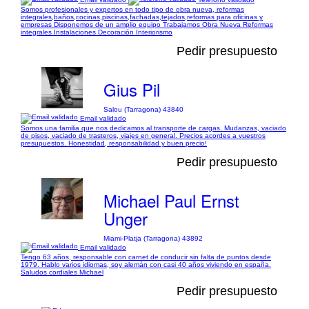
Somos profesionales y expertos en todo tipo de obra nueva, reformas
integrales,baños,cocinas,piscinas,fachadas,tejados,reformas para oficinas y
empresas Disponemos de un amplio equipo Trabajamos Obra Nueva Reformas
integrales Instalaciones Decoración Interiorismo
Pedir presupuesto
Gius Pil
Salou (Tarragona) 43840
Email validado
Somos una familia que nos dedicamos al transporte de cargas. Mudanzas, vaciado
de pisos, vaciado de trasteros, viajes en general. Precios acordes a vuestros
presupuestos. Honestidad, responsabilidad y buen precio!
Pedir presupuesto
Michael Paul Ernst
Unger
Miami-Platja (Tarragona) 43892
Email validado
Tengo 63 años, responsable con carnet de conducir sin falta de puntos desde
1979. Hablo varios idiomas, soy alemán con casi 40 años viviendo en españa.
Saludos cordiales Michael
Pedir presupuesto