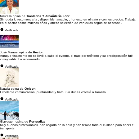
Marcella opina de
Traslados Y Albañilería Joni
:
Sin duda lo recomendaría , disponible, amable, , honesto en el trato y con los precios. Trabaja
en el sector desde muchos años y ofrece selección de vehículos según se necesite .
Verificada
José Manuel opina de
Héctor
:
Aunque finalmente no se llevó a cabo el evento, el trato por teléfono y su predisposición fué
inmejorable. Lo recomiendo
Verificada
Natalia opina de
Geison
:
Excelente comunicación, puntualidad y trato. Sin dudas volveré a llamarlo.
Verificada
Glaydston opina de
Portesdias
:
Muy buenos profesionales, han llegado en la hora y han tenido todo el cuidado para hacer el
transporte.
Verificada