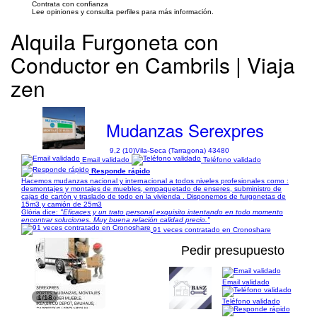
Contrata con confianza
Lee opiniones y consulta perfiles para más información.
Alquila Furgoneta con
Conductor en Cambrils | Viaja
zen
Mudanzas Serexpres
9,2 (10)
Vila-Seca (Tarragona) 43480
Email validado
Teléfono validado
Responde rápido
Hacemos mudanzas nacional y internacional a todos niveles profesionales como :
desmontajes y montajes de muebles, empaquetado de enseres, subministro de
cajas de cartón y traslado de todo en la vivienda . Disponemos de furgonetas de
15m3 y camión de 25m3
Glòria dice:
"Eficaces y un trato personal exquisito intentando en todo momento
encontrar soluciones. Muy buena relación calidad precio."
91 veces contratado en Cronoshare
Pedir presupuesto
Email validado
1/18
Teléfono validado