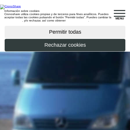
Información sobre cookies
Cronoshare utiliza cookies propias y de terceros para fines analíticos. Puedes
aceptar todas las cookies pulsando el botón “Permitir todas”. Puedes cambiar la
MENU
configuración
, y/o rechazar, así como obtener
más información
.