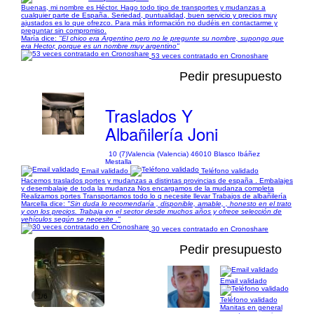
Buenas, mi nombre es Héctor. Hago todo tipo de transportes y mudanzas a
cualquier parte de España. Seriedad, puntualidad, buen servicio y precios muy
ajustados es lo que ofrezco. Para más información no dudéis en contactarme y
preguntar sin compromiso.
María dice:
"El chico era Argentino pero no le pregunte su nombre, supongo que
era Hector, porque es un nombre muy argentino"
53 veces contratado en Cronoshare
Pedir presupuesto
Traslados Y
Albañilería Joni
10 (7)
Valencia (Valencia) 46010 Blasco Ibáñez
Mestalla
Email validado
Teléfono validado
Hacemos traslados portes y mudanzas a distintas provincias de españa . Embalajes
y desembalaje de toda la mudanza Nos encargamos de la mudanza completa
Realizamos portes Transportamos todo lo q necesite llevar Trabajos de albañilería
Marcella dice:
"Sin duda lo recomendaría , disponible, amable, , honesto en el trato
y con los precios. Trabaja en el sector desde muchos años y ofrece selección de
vehículos según se necesite ."
30 veces contratado en Cronoshare
Pedir presupuesto
Email validado
1/6
Teléfono validado
Manitas en general