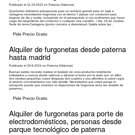
Publicado el 11-10-2022 en Paterna (Valencia)
Queríamos solicitaros presupuesto para un autobús grande para un viaje a
cartagena necesitamos furgoneta con al menos 7 plazas con conductor para
trayecto de ida y vuelta, incluyendo en el presupuesto si nos tuviéramos que hacer
cargo del alojamiento del conductor o cualquier otra cuestión. • ida: 19 de octubre-
Sede de itene-Cartagena (punto concreto a determinar)- Salida sobre las...
Pide Precio Gratis
Alquiler de furgonetas desde paterna
hasta madrid
Publicado el 20-6-2024 en Paterna (Valencia)
Buenas tardes necesito realizar el traslado de unos productos totalmente
embalados y nuevos desde valencia a alicante el lunes por la tarde son un sillón
dos mesitas pequeñas cuatro lámparas dos cuadros y una alfombra si usted cogía
el servicio concretaríamos con más detalle. Necesitamos que usted ponga el
transporte puesto que nosotros no disponemos de furgoneta sería tan amable de
pasarnos...
Pide Precio Gratis
Alquiler de furgonetas para porte de
electrodomésticos, personas desde
parque tecnológico de paterna