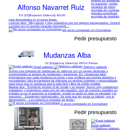
experto en persianas,
Alfonso Navarret Ruiz
en trasporte, portes,
vaciados de pisos,
recogida de compras
grandes superficies,
9,6 (53)
Burjassot (Valencia) 46100
recogida de muebles
para depositarlos en el punto limpio.
Lorenzo dice:
"Muy atento y muy cuidadoso con los objetos transportados. Volveré
a contar con el cuando necesite transporte. "
88 veces contratado en Cronoshare
Pedir presupuesto
Mudanzas Alba
10 (6)
Valencia (Valencia) 46014 Patraix
Email validado
Teléfono validado
Somos una empresa de mudanzas en valencia con un equipo dedicado y
comprometido al servicio de mudanzas y transporte. En "mudanzas alba"
entendemos que cada mudanza es única y que conlleva sus propios desafíos y
necesidades. Nos encargamos de ofrecerte un servicio completo y personalizado
para hacer que tu mudanza sea lo más fácil y libre de estrés posible.
Mariela dice:
"Excelente servicio el de ronald y su equipo, fueron muy cuidadosos,
embalaron y protegieron cada uno de mis muebles. Uno de nuestros muebles no
entraba ni por el ascensor ni escaleras, ronald no dudo en traer su elevador y lo
solucionó... Excelentes profesionales. Se nota que les gusta su trabajo, nos lo
demostraron... Los volvería a contratar sin duda."
9 veces contratado en Cronoshare
Pedir presupuesto
Email validado