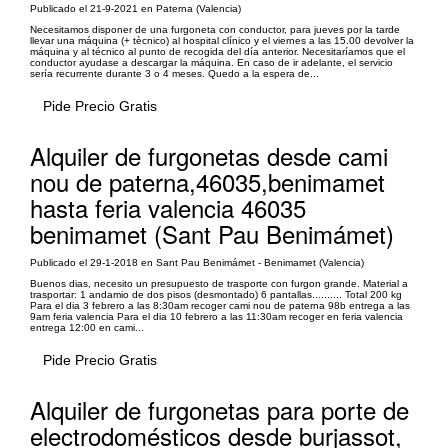
Publicado el 21-9-2021 en Paterna (Valencia)
Necesitamos disponer de una furgoneta con conductor, para jueves por la tarde
llevar una máquina (+ tècnico) al hospital clínico y el viernes a las 15.00 devolver la
máquina y al técnico al punto de recogida del día anterior. Necesitaríamos que el
conductor ayudase a descargar la máquina. En caso de ir adelante, el servicio
sería recurrente durante 3 o 4 meses. Quedo a la espera de...
Pide Precio Gratis
Alquiler de furgonetas desde cami
nou de paterna,46035,benimamet
hasta feria valencia 46035
benimamet (Sant Pau Benimámet)
Publicado el 29-1-2018 en Sant Pau Benimámet - Benimamet (Valencia)
Buenos dias, necesito un presupuesto de trasporte con furgon grande. Material a
trasportar: 1 andamio de dos pisos (desmontado) 6 pantallas.......... Total 200 kg
Para el dia 3 febrero a las 8:30am recoger cami nou de paterna 98b entrega a las
9am feria valencia Para el dia 10 febrero a las 11:30am recoger en feria valencia
entrega 12:00 en cami...
Pide Precio Gratis
Alquiler de furgonetas para porte de
electrodomésticos desde burjassot,