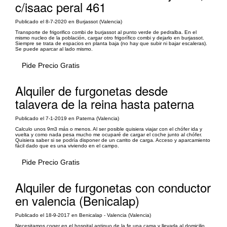
c/isaac peral 461
Publicado el 8-7-2020 en Burjassot (Valencia)
Transporte de frigorifico combi de burjassot al punto verde de pedralba. En el
mismo nucleo de la población, cargar otro frigorífico combi y dejarlo en burjassot.
Siempre se trata de espacios en planta baja (no hay que subir ni bajar escaleras).
Se puede aparcar al lado mismo.
Pide Precio Gratis
Alquiler de furgonetas desde
talavera de la reina hasta paterna
Publicado el 7-1-2019 en Paterna (Valencia)
Calculo unos 9m3 más o menos. Al ser posible quisiera viajar con el chófer ida y
vuelta y como nada pesa mucho me ocuparé de cargar el coche junto al chófer.
Quisiera saber si se podría disponer de un carrito de carga. Acceso y aparcamiento
fácil dado que es una viviendo en el campo.
Pide Precio Gratis
Alquiler de furgonetas con conductor
en valencia (Benicalap)
Publicado el 18-9-2017 en Benicalap - Valencia (Valencia)
Necesitamos coger en el hospital antiguo de la fe una cama y llevarla al domicilio