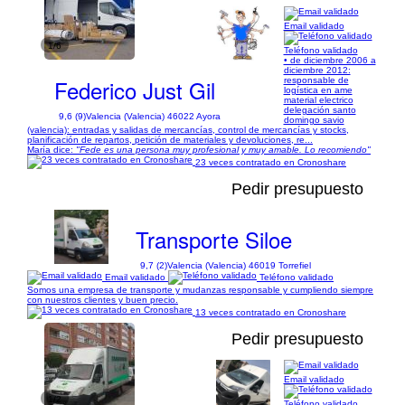
Email validado
1/6
Teléfono validado
• de diciembre 2006 a
diciembre 2012:
Federico Just Gil
responsable de
logística en ame
material electrico
delegación santo
9,6 (9)
Valencia (Valencia) 46022 Ayora
domingo savio
(valencia): entradas y salidas de mercancías, control de mercancías y stocks,
planificación de repartos, petición de materiales y devoluciones, re...
María dice:
"Fede es una persona muy profesional y muy amable. Lo recomiendo"
23 veces contratado en Cronoshare
Pedir presupuesto
Transporte Siloe
9,7 (2)
Valencia (Valencia) 46019 Torrefiel
Email validado
Teléfono validado
Somos una empresa de transporte y mudanzas responsable y cumpliendo siempre
con nuestros clientes y buen precio.
13 veces contratado en Cronoshare
Pedir presupuesto
Email validado
1/2
Teléfono validado