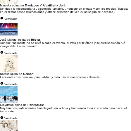
Marcella opina de
Traslados Y Albañilería Joni
:
Sin duda lo recomendaría , disponible, amable, , honesto en el trato y con los precios. Trabaja
en el sector desde muchos años y ofrece selección de vehículos según se necesite .
Verificada
José Manuel opina de
Héctor
:
Aunque finalmente no se llevó a cabo el evento, el trato por teléfono y su predisposición fué
inmejorable. Lo recomiendo
Verificada
Natalia opina de
Geison
:
Excelente comunicación, puntualidad y trato. Sin dudas volveré a llamarlo.
Verificada
Glaydston opina de
Portesdias
:
Muy buenos profesionales, han llegado en la hora y han tenido todo el cuidado para hacer el
transporte.
Verificada