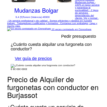
Mudanzas bolgar -
100% el mejor servicio
Mudanzas Bolgar
y garantizar la
puntualidad: - 2 tipos
de servicios ,
dependiendo del
9,4 (5)
Torrent (Valencia) 46900
cliente. Vip y normal .
- Un servicio profesional y de calidad . Somos eficientes y rápidos en nuestro
trabajo . Trabajadores cualificados y formados . Contamos con embalajes, cajas y
mucho más.
10 veces contratado en Cronoshare
Pedir presupuesto
¿Cuánto cuesta alquilar una furgoneta con
conductor?
Ver guía de precios
€
€€
€€€
€€€€
Precio de Alquiler de
furgonetas con conductor en
Burjassot
¿Cuánto cuesta un servicio de