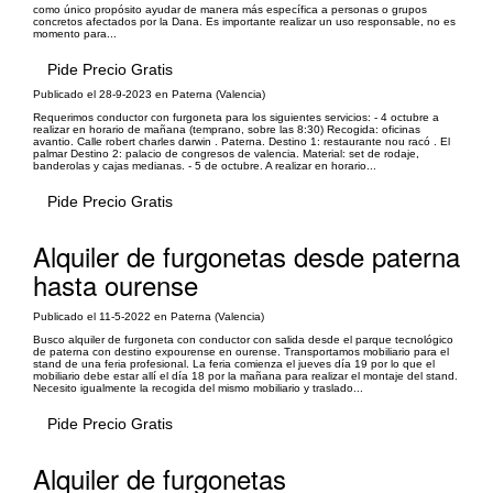
como único propósito ayudar de manera más específica a personas o grupos
concretos afectados por la Dana. Es importante realizar un uso responsable, no es
momento para...
Pide Precio Gratis
Publicado el 28-9-2023 en Paterna (Valencia)
Requerimos conductor con furgoneta para los siguientes servicios: - 4 octubre a
realizar en horario de mañana (temprano, sobre las 8:30) Recogida: oficinas
avantio. Calle robert charles darwin . Paterna. Destino 1: restaurante nou racó . El
palmar Destino 2: palacio de congresos de valencia. Material: set de rodaje,
banderolas y cajas medianas. - 5 de octubre. A realizar en horario...
Pide Precio Gratis
Alquiler de furgonetas desde paterna
hasta ourense
Publicado el 11-5-2022 en Paterna (Valencia)
Busco alquiler de furgoneta con conductor con salida desde el parque tecnológico
de paterna con destino expourense en ourense. Transportamos mobiliario para el
stand de una feria profesional. La feria comienza el jueves día 19 por lo que el
mobiliario debe estar allí el día 18 por la mañana para realizar el montaje del stand.
Necesito igualmente la recogida del mismo mobiliario y traslado...
Pide Precio Gratis
Alquiler de furgonetas