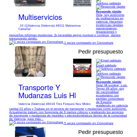
1/9
Teléfono validado
Responde rápido
Multiservicios
Hola, soy autónomo
de multiservicios en
valencia. Hacemos
incidencias rápidas,
10 (1)
Valencia (Valencia) 46011 Malvarrosa
mantenimiento,
Cabañal
reparaciones y
pequeñas reformas mudanzas. Si necesitáis apoyo puntual o continuo, damos
presupuesto rápido.
1 veces contratado en Cronoshare
Pedir presupuesto
Email validado
1/22
Teléfono validado
Responde rápido
Transporte Y
Hola! Mi nombre; Luis.
Tengo 49 años, soy
Mudanzas Luis Hl
de nacionalidad
ecuatoriano con
permiso comunitario
de España,
Valencia (Valencia) 46018 Tres Forques Nou Moles
residiendo en valencia
capital 23 años y Trabajo en el servicio de transporte y mudanzas como autónomo.
Actualmente trabajo con furgoneta de 6 metros cúbicos y realizando los servicios
de transporte y mudanzas de muebles y electrodomésticos dentro de la comunidad
de Valencia, para más...
5 veces contratado en Cronoshare
Pedir presupuesto