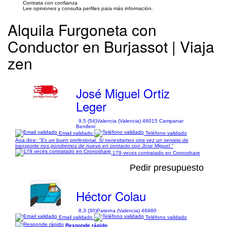
Contrata con confianza
Lee opiniones y consulta perfiles para más información.
Alquila Furgoneta con
Conductor en Burjassot | Viaja
zen
José Miguel Ortiz
Leger
9,5 (54)
Valencia (Valencia) 46015 Campanar
Beniferri
Email validado
Teléfono validado
Ana dice:
"Es un buen profesional. Si necesitamos otra vez un servicio de
transporte nos pondremos de nuevo en contacto con Jose Miguel."
179 veces contratado en Cronoshare
Pedir presupuesto
Héctor Colau
8,3 (30)
Paterna (Valencia) 46980
Email validado
Teléfono validado
Responde rápido