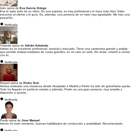
Iván opina de
Eva García Ortego
:
Eva lo sabe todo de su oficio. Es una experta, es muy profesional y lo hace todo fácil. Sabe
escuchar al cliente y lo guía. Es, además, una persona de un trato muy agradable. Me hizo una
pequeña...
Verificada
Yolanda opina de
Adrián Arboleda
:
Adrian es un excelente profesional, servicial y educado. Tiene una camioneta grande y amplia
que permite realizar traslados de cosas grandes, en mi caso un sofá. Sin duda, volveré a contar
con el...
Verificada
Raquel opina de
Pedro Tent
:
Hemos realizado una mudanza desde Hospitalet a Madrid y Pedro ha sido de grandísima ayuda.
Todo ha llegado en perfecto estado y además, Pedro es una gran persona, muy amable y
dispuesto a ayudar...
Verificada
Paula opina de
Jose Manuel
:
Atento en todo momento, buenas habilidades de conducción y amabilidad. Recomendado.
Verificada