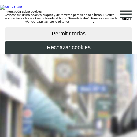
Información sobre cookies
Cronoshare utiliza cookies propias y de terceros para fines analíticos. Puedes
aceptar todas las cookies pulsando el botón “Permitir todas”. Puedes cambiar la
MENU
configuración
, y/o rechazar, así como obtener
más información
.