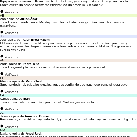
Equipo muy profesional. Buen trato hacia el cliente, y una impecable calidad y coordinación.
Dante ofrece un servicio altamente eficiente y a un precio muy razonable.
Verificada
AB
Ana opina de
Julio César
:
Todo fue estupendamente. Me alegro mucho de haber escogido tan bien. Una persona
maravillosa
Verificada
JS
José opina de
Traian Enea Maxim
:
El Transporte Traian Enea Maxim y su padre nos parecieron un excelente transporte, muy
educados y amables. llegaron antes de la hora indicada, cargaron rapidisimo. Nos gusto mucho
Furgon VW nuevo...
Verificada
AN
Angel opina de
Pedro Tent
:
Todo fue genial y la persona que vino hacerme el servicio muy profesional .
Verificada
PH
Philippa opina de
Pedro Tent
:
Super profesional, cuida los detalles, puedes confiar de que trato todo como si fuera suyo.
Verificada
CA
Carlos opina de
Iban
:
Todo de maravilla, un auténtico profesional. Muchas gracias por todo.
Verificada
JE
Jessica opina de
Armando Gómez
:
Respetuoso,agradable y muy profesional, puntual y muy dedicado,muy contentos con el gracias
Verificada
MM
Mariano opina de
Angel Urpi
:
Sin problemas, cumpliendo con lo pactado telefónicamente, de modo y manera satisfactoria