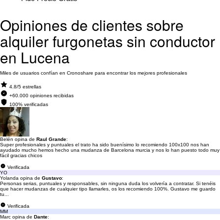
Opiniones de clientes sobre
alquiler furgonetas sin conductor
en Lucena
Miles de usuarios confían en Cronoshare para encontrar los mejores profesionales
4.8/5 estrellas
+60.000 opiniones recibidas
100% verificadas
Belén opina de
Raul Grande
:
Super profesionales y puntuales el trato ha sido buenísimo lo recomiendo 100x100 nos han
ayudado mucho hemos hecho una mudanza de Barcelona murcia y nos lo han puesto todo muy
fácil gracias chicos
Verificada
YO
Yolanda opina de
Gustavo
:
Personas serias, puntuales y responsables, sin ninguna duda los volvería a contratar. Si tenéis
que hacer mudanzas de cualquier tipo llamarles, os los recomiendo 100%. Gustavo me guardo
tu...
Verificada
MM
Marc opina de
Dante
: