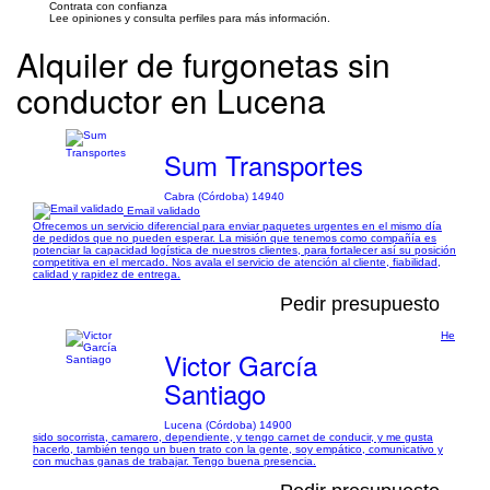
Contrata con confianza
Lee opiniones y consulta perfiles para más información.
Alquiler de furgonetas sin
conductor en Lucena
Sum Transportes
Cabra (Córdoba) 14940
Email validado
Ofrecemos un servicio diferencial para enviar paquetes urgentes en el mismo día
de pedidos que no pueden esperar. La misión que tenemos como compañía es
potenciar la capacidad logística de nuestros clientes, para fortalecer así su posición
competitiva en el mercado. Nos avala el servicio de atención al cliente, fiabilidad,
calidad y rapidez de entrega.
Pedir presupuesto
He
Victor García
Santiago
Lucena (Córdoba) 14900
sido socorrista, camarero, dependiente, y tengo carnet de conducir, y me gusta
hacerlo, también tengo un buen trato con la gente, soy empático, comunicativo y
con muchas ganas de trabajar. Tengo buena presencia.