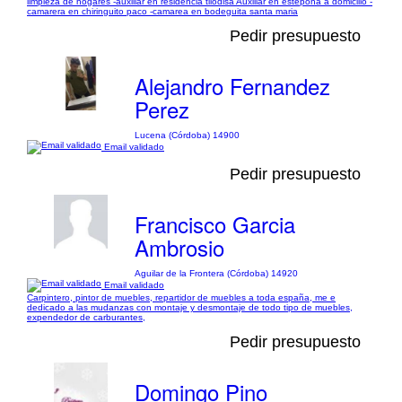
limpieza de hogares -auxiliar en residencia tilodisa Auxiliar en estepona a domicilio -
camarera en chiringuito paco -camarea en bodeguita santa maria
Pedir presupuesto
Alejandro Fernandez
Perez
Lucena (Córdoba) 14900
Email validado
Pedir presupuesto
Francisco Garcia
Ambrosio
Aguilar de la Frontera (Córdoba) 14920
Email validado
Carpintero, pintor de muebles, repartidor de muebles a toda españa, me e
dedicado a las mudanzas con montaje y desmontaje de todo tipo de muebles,
expendedor de carburantes,
Pedir presupuesto
Domingo Pino