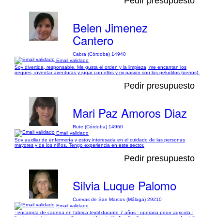
Pedir presupuesto
Belen Jimenez
Cantero
Cabra (Córdoba) 14940
Email validado
Soy divertida, responsable. Me gusta el orden y la limpieza, me encantan los
peques, inventar aventuras y jugar con ellos y mi pasion son los peluditos (perros).
Pedir presupuesto
Mari Paz Amoros Diaz
Rute (Córdoba) 14960
Email validado
Soy auxiliar de enfermería y estoy interesada en el cuidado de las personas
mayores y de los niños. Tengo experiencia en este sector.
Pedir presupuesto
Silvia Luque Palomo
Cuevas de San Marcos (Málaga) 29210
Email validado
- encargda de cadena en fabrica textil durante 7 años - operaria peon agricola -