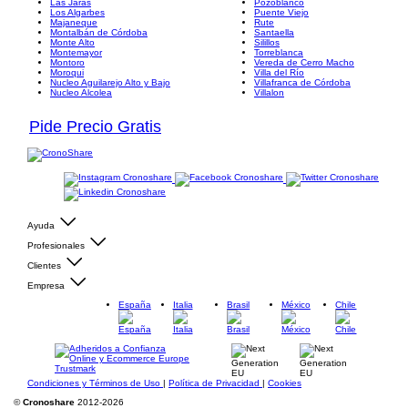
Las Jaras
Pozoblanco
Los Algarbes
Puente Viejo
Majaneque
Rute
Montalbán de Córdoba
Santaella
Monte Alto
Silillos
Montemayor
Torreblanca
Montoro
Vereda de Cerro Macho
Moroqui
Villa del Río
Nucleo Aguilarejo Alto y Bajo
Villafranca de Córdoba
Nucleo Alcolea
Villalon
Pide Precio Gratis
Ayuda
Profesionales
Clientes
Empresa
España
Italia
Brasil
México
Chile
Condiciones y Términos de Uso
|
Política de Privacidad
|
Cookies
©
Cronoshare
2012-2026