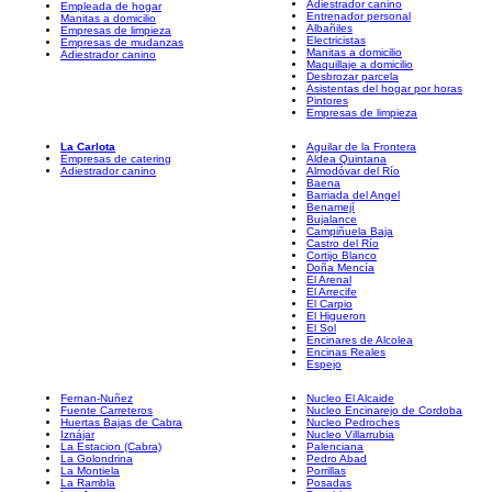
Adiestrador canino
Empleada de hogar
Entrenador personal
Manitas a domicilio
Albañiles
Empresas de limpieza
Electricistas
Empresas de mudanzas
Manitas a domicilio
Adiestrador canino
Maquillaje a domicilio
Desbrozar parcela
Asistentas del hogar por horas
Pintores
Empresas de limpieza
La Carlota
Aguilar de la Frontera
Empresas de catering
Aldea Quintana
Adiestrador canino
Almodóvar del Río
Baena
Barriada del Angel
Benamejí
Bujalance
Campiñuela Baja
Castro del Río
Cortijo Blanco
Doña Mencía
El Arenal
El Arrecife
El Carpio
El Higueron
El Sol
Encinares de Alcolea
Encinas Reales
Espejo
Fernan-Nuñez
Nucleo El Alcaide
Fuente Carreteros
Nucleo Encinarejo de Cordoba
Huertas Bajas de Cabra
Nucleo Pedroches
Iznájar
Nucleo Villarrubia
La Estacion (Cabra)
Palenciana
La Golondrina
Pedro Abad
La Montiela
Porrillas
La Rambla
Posadas