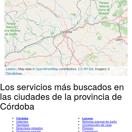
Leaflet
| Map data ©
OpenStreetMap
contributors,
CC-BY-SA
, Imagery ©
CloudMade
Los servicios más buscados en
las ciudades de la provincia de
Córdoba
Córdoba
Lucena
Videntes
Reforma integral de baño
Tarotistas
Construcción de casa
Detectives privados
Pintores
Desbrozar parcela
Carpinteros