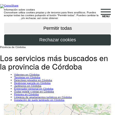
Información sobre cookies
Cronoshare utiliza cookies propias y de terceros para fines analíticos. Puedes
aceptar todas las cookies pulsando el botón “Permitir todas”. Puedes cambiar la
MENU
configuración
, y/o rechazar, así como obtener
más información
.
Provincia de Córdoba
Los servicios más buscados en
la provincia de Córdoba
Videntes en Córdoba
Tarotistas en Córdoba
Detectives privados en Córdoba
Desbrozar parcela en Córdoba
Jardineros en Córdoba
Entrenador personal en Córdoba
Quitar gotelé y pintar en Córdoba
Pintores en Córdoba
Limpieza de apartamentos turísticos en Córdoba
Instalación de suelo laminado en Córdoba