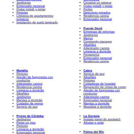
Jardineros
Construir un tabique
Entrenador personal
Quitar gotelé y pintar
Quitar gotelé y pintar
Portes
Pintores
Detectives privados
Limpieza de apartamentos
Residencia canina
turísticos
Entrenador personal
Instalación de suelo laminado
Puente Genil
Empresas de reformas
Jardineros
Magos
Community manager
Albañiles
Adiestrador canino
Limpieza a domicilio
Fontaneros
Entrenador personal
Residencia canina
Montilla
Cabra
Pintores
Servicio de taxi
Alquiler de furgonetas con
Albañiles
conductor
Pintores
Adiestrador canino
Cuidadoras de hospital
Residencia canina
Reparación de cintas de correr
Limpieza a domicilio
Alquiler de furgonetas con
Albañiles
conductor
Jardineros
Adiestrador canino
Manitas a domicilio
Entrenador personal
Cuidador de perros
Manitas a domicilio
Servicio de taxi
Masajista a domicilio
Priego de Córdoba
La Gorgoja
Jardineros
Instalar panel de sandwich
Pintar un piso
Alicatar o solar
Pintores
Limpieza a domicilio
Palma del Río
Entrenador personal