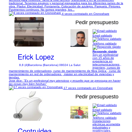
tradicional. Tenemos equipos y personal preparados para los diferentes ramos de la
obra. Pladur. Electricidad. Fontanería. Colocación de azulejos. Parquets. Pintores.
Pavimentos continuos. No somos grandes, los...
4 veces contratado en Cronoshare
Pedir presupuesto
Email validado
1/38
Teléfono validado
Responde rápido
Erick Lopez
Soy un profesional
con 15 años de
experiencia en
telecomunicaciones ,
8,8 (4)
Barcelona (Barcelona) 08024 La Salut
ingeniero, cursos de
mantenimiento de ordenadores, curso de mantenimiento de fibra óptica , curso de
mantenimiento en red de ordenadores , máster en electricidad de viviendas y
tiendas.
Jose dice:
"Es un profesional muy atencioso y resuelto que se preocupa en hacer
las cosas muy bien hechas"
17 veces contratado en Cronoshare
Pedir presupuesto
Email validado
1/5
Teléfono validado
Instalaciones
eléctricas acometida
Contruidea
industriales y
residénciales,