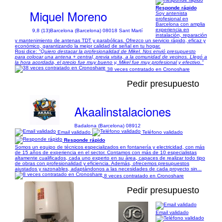
Responde rápido
Miquel Moreno
Soy antenista
profesional en
Barcelona con amplia
experiencia en
9,8 (13)
Barcelona (Barcelona) 08018 Sant Martí
instalación, reparación
y mantenimiento de antenas TDT y parabólicas. Ofrezco un servicio rápido, eficaz y
económico, garantizando la mejor calidad de señal en tu hogar.
Rosi dice:
"Quiero destacar la profesionalidad de Mikel. Nos envió presupuesto
para colocar una antena + central, previa visita, a la comunidad de vecinos. Llegó a
la hora acordada, el precio fue muy bueno y, Mikel fue muy profesional y efectivo."
38 veces contratado en Cronoshare
Pedir presupuesto
Akaalinstalaciones
Badalona (Barcelona) 08912
Email validado
Teléfono validado
Responde rápido
Somos un equipo de técnicos especializados en fontanería y electricidad, con más
de 15 años de experiencia en el sector. Contamos con más de 10 especialistas
altamente cualificados, cada uno experto en su área, capaces de realizar todo tipo
de obras con profesionalidad y eficiencia. Además, ofrecemos presupuestos
ajustados y razonables, adaptándonos a las necesidades de cada proyecto sin...
8 veces contratado en Cronoshare
Pedir presupuesto
Email validado