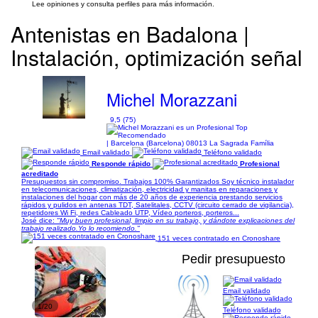
Lee opiniones y consulta perfiles para más información.
Antenistas en Badalona |
Instalación, optimización señal
Michel Morazzani
9,5 (75)
| Barcelona (Barcelona) 08013 La Sagrada Família
Email validado
Teléfono validado
Responde rápido
Profesional
acreditado
Presupuestos sin compromiso. Trabajos 100% Garantizados Soy técnico instalador
en telecomunicaciones, climatización, electricidad y manitas en reparaciones y
instalaciones del hogar con más de 20 años de experiencia prestando servicios
rápidos y pulidos en antenas TDT, Satelitales, CCTV (circuito cerrado de vigilancia),
repetidores Wi Fi, redes Cableado UTP, Vídeo porteros, porteros...
José dice:
"Muy buen profesional, limpio en su trabajo, y dándote explicaciones del
trabajo realizado.Yo lo recomiendo."
151 veces contratado en Cronoshare
Pedir presupuesto
Email validado
1/20
Teléfono validado