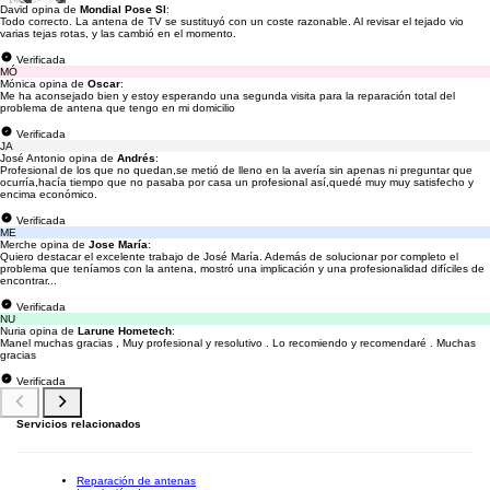
David opina de
Mondial Pose Sl
:
Todo correcto. La antena de TV se sustituyó con un coste razonable. Al revisar el tejado vio
varias tejas rotas, y las cambió en el momento.
Verificada
MÓ
Mónica opina de
Oscar
:
Me ha aconsejado bien y estoy esperando una segunda visita para la reparación total del
problema de antena que tengo en mi domicilio
Verificada
JA
José Antonio opina de
Andrés
:
Profesional de los que no quedan,se metió de lleno en la avería sin apenas ni preguntar que
ocurría,hacía tiempo que no pasaba por casa un profesional así,quedé muy muy satisfecho y
encima económico.
Verificada
ME
Merche opina de
Jose María
:
Quiero destacar el excelente trabajo de José María. Además de solucionar por completo el
problema que teníamos con la antena, mostró una implicación y una profesionalidad difíciles de
encontrar...
Verificada
NU
Nuria opina de
Larune Hometech
:
Manel muchas gracias , Muy profesional y resolutivo . Lo recomiendo y recomendaré . Muchas
gracias
Verificada
Servicios relacionados
Reparación de antenas