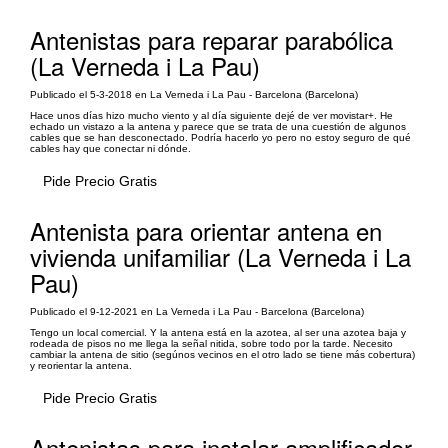
Antenistas para reparar parabólica
(La Verneda i La Pau)
Publicado el 5-3-2018 en La Verneda i La Pau - Barcelona (Barcelona)
Hace unos días hizo mucho viento y al día siguiente dejé de ver movistar+. He
echado un vistazo a la antena y parece que se trata de una cuestión de algunos
cables que se han desconectado. Podría hacerlo yo pero no estoy seguro de qué
cables hay que conectar ni dónde.
Pide Precio Gratis
Antenista para orientar antena en
vivienda unifamiliar (La Verneda i La
Pau)
Publicado el 9-12-2021 en La Verneda i La Pau - Barcelona (Barcelona)
Tengo un local comercial. Y la antena está en la azotea, al ser una azotea baja y
rodeada de pisos no me llega la señal nitida, sobre todo por la tarde. Necesito
cambiar la antena de sitio (segúnos vecinos en el otro lado se tiene más cobertura)
y reorientar la antena.
Pide Precio Gratis
Antenistas para instalar amplificador