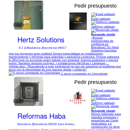
Pedir presupuesto
Email validado
1/92
Teléfono validado
Responde rápido
Hertz Solutions
¿Buscas
profesionales de
confianza en
Barcelona? En Hertz
9,2 (2)
Badalona (Barcelona) 08917
Solutions hacemos
que tus proyectos sean realidad Somos especialistas en instalaciones,
mantenimiento y reformas para viviendas y pequeños comercios. Porque sabemos
lo difícil que es encontrar quien trabaje con seriedad, buenos acabados y precios
justos. Nuestros servicios incluyen: • Instalaciones eléctricas • Lámparas,...
Virginia dice:
"Recomiendo a este profesional ya que me solucionó el problema que
tenía con la electricidad de una manera rápida y eficiente"
2 veces contratado en Cronoshare
Pedir presupuesto
Email validado
1/22
Teléfono validado
Responde rápido
Reformas Haba
Hemos trabajado para
grandes empresas y
pequeñas así Como
particulares. La
Barcelona (Barcelona) 08030 Sant Andreu
construcción no tiene
secretos para nosotros. Tanto a nivel técnico, estructural o en la construcción