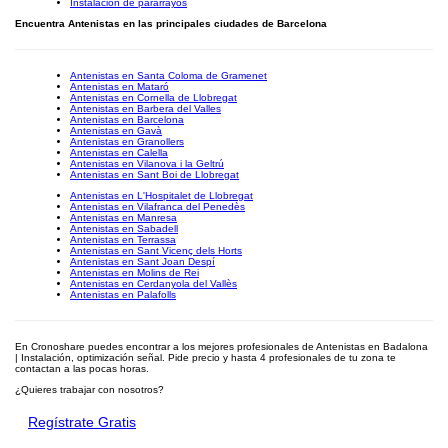
Instalación de pararrayos
Encuentra Antenistas en las principales ciudades de Barcelona
Antenistas en Santa Coloma de Gramenet
Antenistas en Mataró
Antenistas en Cornella de Llobregat
Antenistas en Barbera del Valles
Antenistas en Barcelona
Antenistas en Gavà
Antenistas en Granollers
Antenistas en Calella
Antenistas en Vilanova i la Geltrú
Antenistas en Sant Boi de Llobregat
Antenistas en L'Hospitalet de Llobregat
Antenistas en Vilafranca del Penedès
Antenistas en Manresa
Antenistas en Sabadell
Antenistas en Terrassa
Antenistas en Sant Vicenç dels Horts
Antenistas en Sant Joan Despí
Antenistas en Molins de Rei
Antenistas en Cerdanyola del Vallès
Antenistas en Palafolls
En Cronoshare puedes encontrar a los mejores profesionales de Antenistas en Badalona
| Instalación, optimización señal. Pide precio y hasta 4 profesionales de tu zona te
contactan a las pocas horas.
¿Quieres trabajar con nosotros?
Regístrate Gratis