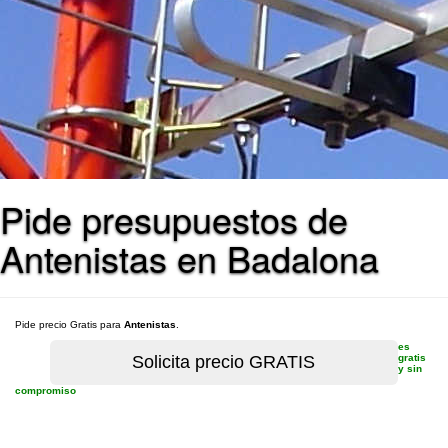
Pide presupuestos de
Antenistas en Badalona
Pide precio Gratis para
Antenistas
.
es
gratis
y sin
compromiso