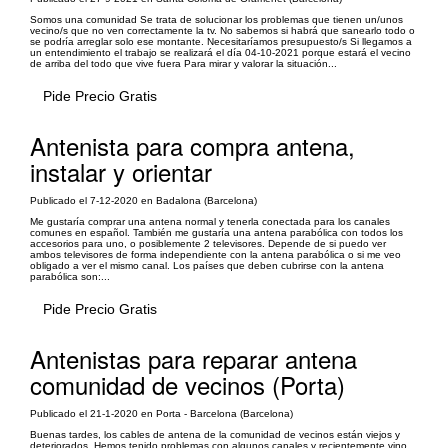
Somos una comunidad Se trata de solucionar los problemas que tienen un/unos
vecino/s que no ven correctamente la tv. No sabemos si habrá que sanearlo todo o
se podría arreglar solo ese montante. Necesitaríamos presupuesto/s Si llegamos a
un entendimiento el trabajo se realizará el día 04-10-2021 porque estará el vecino
de arriba del todo que vive fuera Para mirar y valorar la situación...
Pide Precio Gratis
Antenista para compra antena,
instalar y orientar
Publicado el 7-12-2020 en Badalona (Barcelona)
Me gustaría comprar una antena normal y tenerla conectada para los canales
comunes en español. También me gustaría una antena parabólica con todos los
accesorios para uno, o posiblemente 2 televisores. Depende de si puedo ver
ambos televisores de forma independiente con la antena parabólica o si me veo
obligado a ver el mismo canal. Los países que deben cubrirse con la antena
parabólica son:...
Pide Precio Gratis
Antenistas para reparar antena
comunidad de vecinos (Porta)
Publicado el 21-1-2020 en Porta - Barcelona (Barcelona)
Buenas tardes, los cables de antena de la comunidad de vecinos están viejos y
deteriorados. Hemos tenido problemas con algunos canales y recientemente vino