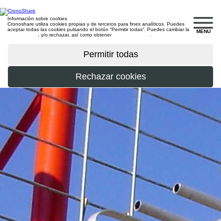
Información sobre cookies
Cronoshare utiliza cookies propias y de terceros para fines analíticos. Puedes
aceptar todas las cookies pulsando el botón “Permitir todas”. Puedes cambiar la
MENU
configuración
, y/o rechazar, así como obtener
más información
.