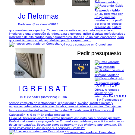
1/9
Teléfono validado
Responde rápido
Jc Reformas
En JC Reformas con
un ojo para los
detalles y una pasión
por el color, ofrezco
Badalona (Barcelona) 08914
servicios de pintura
que transforman espacios. Ya sea que necesites un acabado impecable en
interiores o una protección duradera para exteriores, utilizo técnicas profesionales y
materiales de alta calidad para garantizar resultados que no solo embellecen, sino
que también resisten el paso del tiempo. Soy experto en...
4 veces contratado en Cronoshare
Pedir presupuesto
Email validado
1/15
Teléfono validado
Responde rápido
I G R E I S A T
I G R E I - S A T |
Obras, reformas e
instalaciones
integrales En I G R E I
10 (1)
Sabadell (Barcelona) 08206
- S A T ofrecemos un
servicio completo en instalaciones, reparaciones, averías, mantenimiento y
urgencias, adaptado a viviendas, locales, comunidades e industrias. Trabajamos
todos los ámbitos del sector: ⚡ Electricidad 🚿 Fontanería ❄️ Climatización 🌡️
Calefacción 🔥 Gas 🌱 Energías renovables...
Lexait Multiservicios dice:
"La verdad bastante contento con el servicio prestado.
Profesional atento y muy agradable Puntual y sin problema por solicitar más cosas
de las contratadas. Buscando como solucionar y que el cliente que contento. Sin
duda volveremos a contar con sus servicios. Gracias!!"
13 veces contratado en Cronoshare