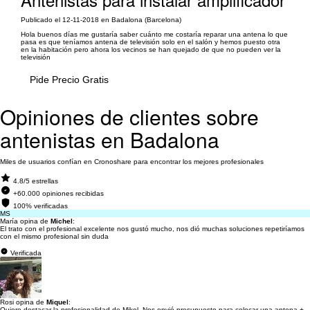
Publicado el 12-11-2018 en Badalona (Barcelona)
Hola buenos días me gustaría saber cuánto me costaría reparar una antena lo que
pasa es que teníamos antena de televisión solo en el salón y hemos puesto otra
en la habitación pero ahora los vecinos se han quejado de que no pueden ver la
televisión
Pide Precio Gratis
Opiniones de clientes sobre
antenistas en Badalona
Miles de usuarios confían en Cronoshare para encontrar los mejores profesionales
4.8/5 estrellas
+60.000 opiniones recibidas
100% verificadas
MS
María opina de
Michel
:
El trato con el profesional excelente nos gustó mucho, nos dió muchas soluciones repetiríamos
con el mismo profesional sin duda
Verificada
Rosi opina de
Miquel
:
Quiero destacar la profesionalidad de Mikel. Nos envió presupuesto para colocar una antena +