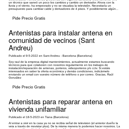
un técnico que saneó un poco los cambios y cambio un derivador. Ahora con la
lluvia y el viento, ha empeorado y no se visualiza la televisión. Necesitaría un
presupuesto para cambiar cable y derivadores de 4 pisos. Y posiblemente algún...
Pide Precio Gratis
Antenistas para instalar antena en
comunidad de vecinos (Sant
Andreu)
Publicado el 9-5-2022 en Sant Andreu - Barcelona (Barcelona)
Soy raul de la empresa digital mantenimientos, actualmente estamos buscando
técnicos para que colaboren con nosotros regularmente en los trabajos de
instalación/reparación de antenas, porteros, videoporteros y/o cctv. Si estáis
interesados en saber la oferta económica y demás condiciones, indicármelo
enviando un email con vuestro número de teléfono o por correo. Gracias, Raúl
González
Pide Precio Gratis
Antenistas para reparar antena en
vivienda unifamiliar
Publicado el 18-5-2023 en Tiana (Barcelona)
Al entrar a vivir en la casa ya no se recibia señal de television (el anterior dueño la
veia a través de movistar plus). De la misma manera lo podemos hacer nosotros. La