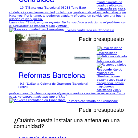
mantenimiento de
cuadros eléctricos,
10 (2)
Barcelona (Barcelona) 08033 Torre Baró
Instalación en pisos,
chalets y locales Iluminación led, boletín, cie, profesionalidad en cada trabajo que
Hacemos. Por lo tanto, te podemos ayudar y ofrecerte un servicio con una buena
relación calidad/ precio.
Laura dice:
"Samir, un gran experto. Me ha ayudado a solucionar mi problema con
la electricidad de manera rápida y eficaz."
3 veces contratado en Cronoshare
Pedir presupuesto
Email validado
1/15
Teléfono validado
Responde rápido
Reformas Barcelona
Maribel dice:
"Realmente una
persona muy seria y
trabajadora, ofrece
9,6 (11)
Santa Coloma de Gramenet (Barcelona)
muy buenas
08923
soluciones y muy
profesionales. Tambien se ajusta al precio cuando es realmente necesario. En mi
casa, no entrara nadie mas que el Mas "
27 veces contratado en Cronoshare
Pedir presupuesto
¿Cuánto cuesta instalar una antena en una
comunidad?