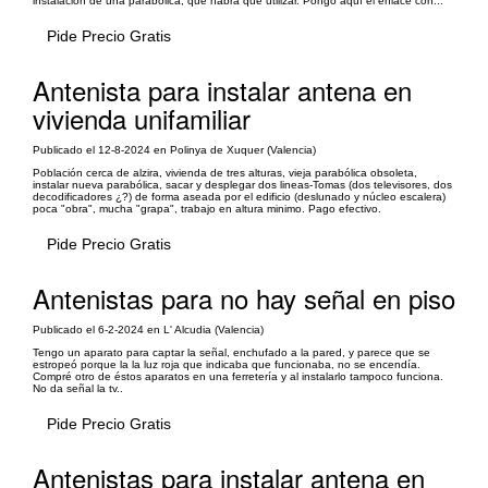
instalación de una parabólica, que habrá que utilizar. Pongo aquí el enlace con...
Pide Precio Gratis
Antenista para instalar antena en
vivienda unifamiliar
Publicado el 12-8-2024 en Polinya de Xuquer (Valencia)
Población cerca de alzira, vivienda de tres alturas, vieja parabólica obsoleta,
instalar nueva parabólica, sacar y desplegar dos lineas-Tomas (dos televisores, dos
decodificadores ¿?) de forma aseada por el edificio (deslunado y núcleo escalera)
poca "obra", mucha "grapa", trabajo en altura minimo. Pago efectivo.
Pide Precio Gratis
Antenistas para no hay señal en piso
Publicado el 6-2-2024 en L' Alcudia (Valencia)
Tengo un aparato para captar la señal, enchufado a la pared, y parece que se
estropeó porque la la luz roja que indicaba que funcionaba, no se encendía.
Compré otro de éstos aparatos en una ferretería y al instalarlo tampoco funciona.
No da señal la tv..
Pide Precio Gratis
Antenistas para instalar antena en