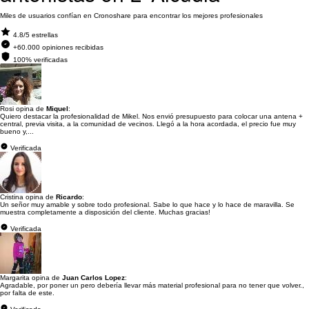
Miles de usuarios confían en Cronoshare para encontrar los mejores profesionales
4.8/5 estrellas
+60.000 opiniones recibidas
100% verificadas
Rosi opina de
Miquel
:
Quiero destacar la profesionalidad de Mikel. Nos envió presupuesto para colocar una antena +
central, previa visita, a la comunidad de vecinos. Llegó a la hora acordada, el precio fue muy
bueno y,...
Verificada
Cristina opina de
Ricardo
:
Un señor muy amable y sobre todo profesional. Sabe lo que hace y lo hace de maravilla. Se
muestra completamente a disposición del cliente. Muchas gracias!
Verificada
Margarita opina de
Juan Carlos Lopez
:
Agradable, por poner un pero debería llevar más material profesional para no tener que volver.,
por falta de este.