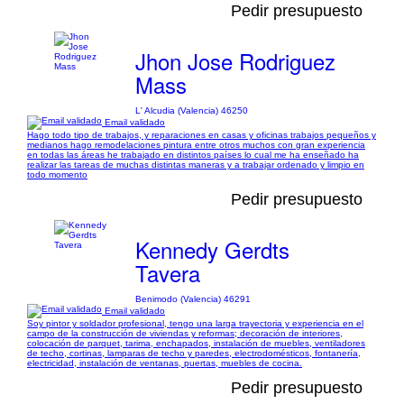
Pedir presupuesto
Jhon Jose Rodriguez
Mass
L' Alcudia (Valencia) 46250
Email validado
Hago todo tipo de trabajos, y reparaciones en casas y oficinas trabajos pequeños y
medianos hago remodelaciones pintura entre otros muchos con gran experiencia
en todas las áreas he trabajado en distintos países lo cual me ha enseñado ha
realizar las tareas de muchas distintas maneras y a trabajar ordenado y limpio en
todo momento
Pedir presupuesto
Kennedy Gerdts
Tavera
Benimodo (Valencia) 46291
Email validado
Soy pintor y soldador profesional, tengo una larga trayectoria y experiencia en el
campo de la construcción de viviendas y reformas; decoración de interiores,
colocación de parquet, tarima, enchapados, instalación de muebles, ventiladores
de techo, cortinas, lamparas de techo y paredes, electrodomésticos, fontanería,
electricidad, instalación de ventanas, puertas, muebles de cocina.
Pedir presupuesto