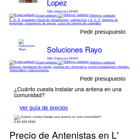
Lopez
Silla (Valencia) 46460
Email validado
Teléfono validado
E. G. B, instalador oficial de climatizacion, calefaccion y a. C. S, diploma de
legionella, tratamiento de aguas, curso de manejo de carretillas
Pedir presupuesto
Soluciones Rayo
Silla (Valencia) 46460
Email validado
Teléfono validado
Motores, persianas de garaje, puertas etc. Antenas tv, somos instaladores oficiales.
Telefonillos y videoporteros.
Pedir presupuesto
¿Cuánto cuesta instalar una antena en una
comunidad?
Ver guía de precios
€
€€
€€€
€€€€
Precio de Antenistas en L'