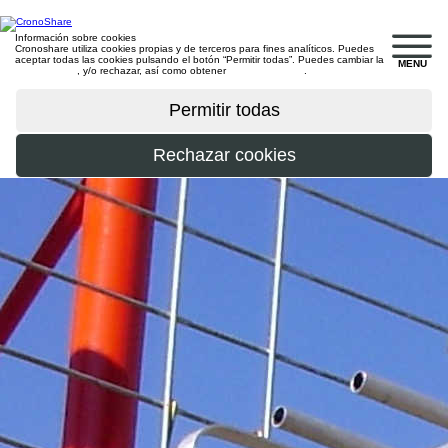
Información sobre cookies
Cronoshare utiliza cookies propias y de terceros para fines analíticos. Puedes
aceptar todas las cookies pulsando el botón “Permitir todas”. Puedes cambiar la
MENU
configuración
, y/o rechazar, así como obtener
más información
.