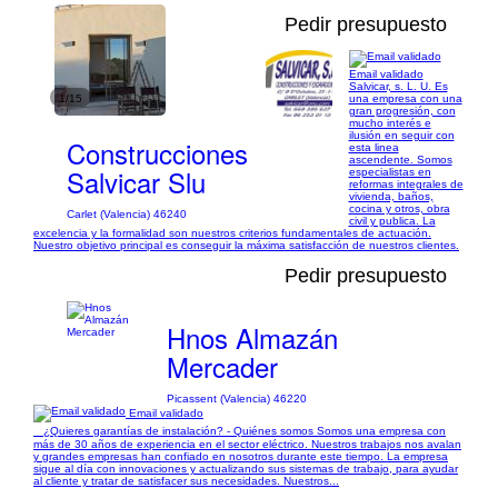
Pedir presupuesto
Email validado
Salvicar, s. L. U. Es
1/15
una empresa con una
gran progresión, con
mucho interés e
ilusión en seguir con
Construcciones
esta linea
ascendente. Somos
Salvicar Slu
especialistas en
reformas integrales de
vivienda, baños,
cocina y otros, obra
Carlet (Valencia) 46240
civil y publica. La
excelencia y la formalidad son nuestros criterios fundamentales de actuación.
Nuestro objetivo principal es conseguir la máxima satisfacción de nuestros clientes.
Pedir presupuesto
Hnos Almazán
Mercader
Picassent (Valencia) 46220
Email validado
¿Quieres garantías de instalación? - Quiénes somos Somos una empresa con
más de 30 años de experiencia en el sector eléctrico. Nuestros trabajos nos avalan
y grandes empresas han confiado en nosotros durante este tiempo. La empresa
sigue al día con innovaciones y actualizando sus sistemas de trabajo, para ayudar
al cliente y tratar de satisfacer sus necesidades. Nuestros...