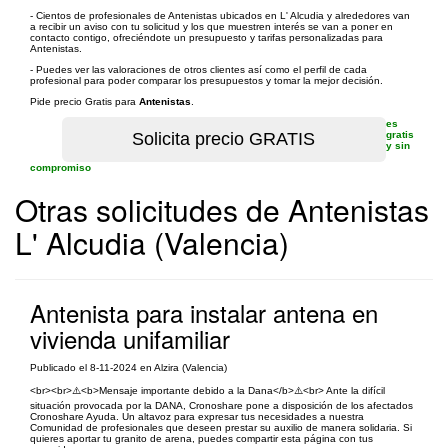
- Cientos de profesionales de Antenistas ubicados en L' Alcudia y alrededores van
a recibir un aviso con tu solicitud y los que muestren interés se van a poner en
contacto contigo, ofreciéndote un presupuesto y tarifas personalizadas para
Antenistas.
- Puedes ver las valoraciones de otros clientes así como el perfil de cada
profesional para poder comparar los presupuestos y tomar la mejor decisión.
Pide precio Gratis para
Antenistas
.
es
gratis
y sin
compromiso
Otras solicitudes de Antenistas
L' Alcudia (Valencia)
Antenista para instalar antena en
vivienda unifamiliar
Publicado el 8-11-2024 en Alzira (Valencia)
<br><br>⚠️<b>Mensaje importante debido a la Dana</b>⚠️<br> Ante la difícil
situación provocada por la DANA, Cronoshare pone a disposición de los afectados
Cronoshare Ayuda. Un altavoz para expresar tus necesidades a nuestra
Comunidad de profesionales que deseen prestar su auxilio de manera solidaria. Si
quieres aportar tu granito de arena, puedes compartir esta página con tus