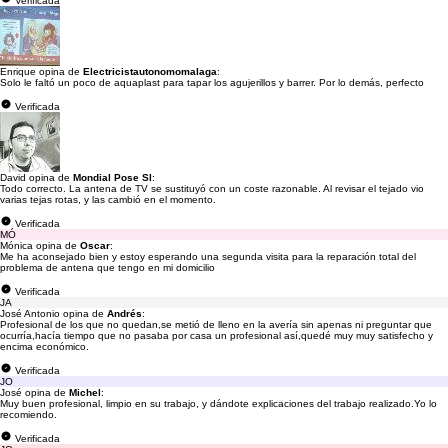
Verificada
Enrique opina de
Electricistautonomomalaga
:
Solo le faltó un poco de aquaplast para tapar los agujerillos y barrer. Por lo demás, perfecto
Verificada
David opina de
Mondial Pose Sl
:
Todo correcto. La antena de TV se sustituyó con un coste razonable. Al revisar el tejado vio
varias tejas rotas, y las cambió en el momento.
Verificada
MÓ
Mónica opina de
Oscar
:
Me ha aconsejado bien y estoy esperando una segunda visita para la reparación total del
problema de antena que tengo en mi domicilio
Verificada
JA
José Antonio opina de
Andrés
:
Profesional de los que no quedan,se metió de lleno en la avería sin apenas ni preguntar que
ocurría,hacía tiempo que no pasaba por casa un profesional así,quedé muy muy satisfecho y
encima económico.
Verificada
JO
José opina de
Michel
:
Muy buen profesional, limpio en su trabajo, y dándote explicaciones del trabajo realizado.Yo lo
recomiendo.
Verificada