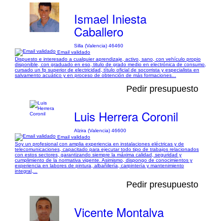
Ismael Iniesta
Caballero
Silla (Valencia) 46460
Email validado
Dispuesto e interesado a cualquier aprendizaje, activo, sano, con vehículo propio
disponible, con graduado en eso, titulo de grado medio en electrónica de consumo,
cursado un fp superior de electricidad, título oficial de socorrista y especialista en
salvamento acuático y en proceso de obtención de más formaciones...
Pedir presupuesto
Luis Herrera Coronil
Alzira (Valencia) 46600
Email validado
Soy un profesional con amplia experiencia en instalaciones eléctricas y de
telecomunicaciones, capacitado para ejecutar todo tipo de trabajos relacionados
con estos sectores, garantizando siempre la máxima calidad, seguridad y
cumplimiento de la normativa vigente. Asimismo, dispongo de conocimientos y
experiencia en labores de pintura, albañilería, carpintería y mantenimiento
integral,...
Pedir presupuesto
Vicente Montalva