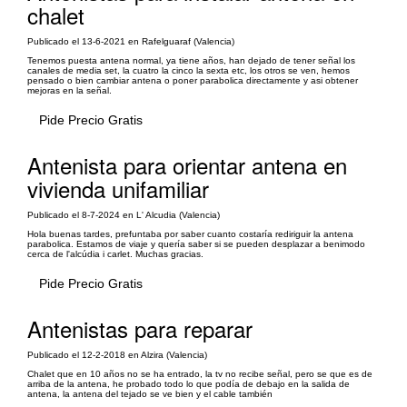
chalet
Publicado el 13-6-2021 en Rafelguaraf (Valencia)
Tenemos puesta antena normal, ya tiene años, han dejado de tener señal los
canales de media set, la cuatro la cinco la sexta etc, los otros se ven, hemos
pensado o bien cambiar antena o poner parabolica directamente y asi obtener
mejoras en la señal.
Pide Precio Gratis
Antenista para orientar antena en
vivienda unifamiliar
Publicado el 8-7-2024 en L' Alcudia (Valencia)
Hola buenas tardes, prefuntaba por saber cuanto costaría rediriguir la antena
parabolica. Estamos de viaje y quería saber si se pueden desplazar a benimodo
cerca de l'alcúdia i carlet. Muchas gracias.
Pide Precio Gratis
Antenistas para reparar
Publicado el 12-2-2018 en Alzira (Valencia)
Chalet que en 10 años no se ha entrado, la tv no recibe señal, pero se que es de
arriba de la antena, he probado todo lo que podía de debajo en la salida de
antena, la antena del tejado se ve bien y el cable también