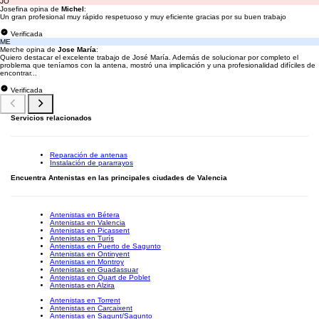
JO
Josefina opina de
Michel
:
Un gran profesional muy rápido respetuoso y muy eficiente gracias por su buen trabajo
Verificada
ME
Merche opina de
Jose María
:
Quiero destacar el excelente trabajo de José María. Además de solucionar por completo el
problema que teníamos con la antena, mostró una implicación y una profesionalidad difíciles de
encontrar...
Verificada
Servicios relacionados
Reparación de antenas
Instalación de pararrayos
Encuentra Antenistas en las principales ciudades de Valencia
Antenistas en Bétera
Antenistas en Valencia
Antenistas en Picassent
Antenistas en Turís
Antenistas en Puerto de Sagunto
Antenistas en Ontinyent
Antenistas en Montroy
Antenistas en Guadassuar
Antenistas en Quart de Poblet
Antenistas en Alzira
Antenistas en Torrent
Antenistas en Carcaixent
Antenistas en Sagunt/Sagunto