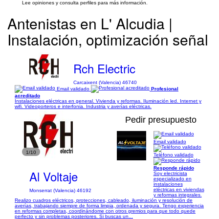
Lee opiniones y consulta perfiles para más información.
Antenistas en L' Alcudia |
Instalación, optimización señal
Rch Electric
Carcaixent (Valencia) 46740
Email validado
Profesional
acreditado
Instalaciones eléctricas en general. Vivienda y reformas. Iluminación led. Internet y
wifi. Videoporteros e interfonia. Industria y averías eléctricas.
Pedir presupuesto
Email validado
1/10
Teléfono validado
Responde rápido
Al Voltaje
Soy electricista
especializado en
instalaciones
eléctricas en viviendas
Monserrat (Valencia) 46192
y reformas integrales.
Realizo cuadros eléctricos, protecciones, cableado, iluminación y resolución de
averías, trabajando siempre de forma limpia, ordenada y segura. Tengo experiencia
en reformas completas, coordinándome con otros gremios para que todo quede
perfecto y sin problemas posteriores. Si buscas un...