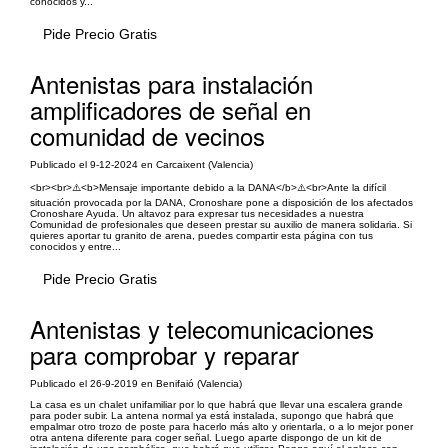
conocidos y...
Pide Precio Gratis
Antenistas para instalación
amplificadores de señal en
comunidad de vecinos
Publicado el 9-12-2024 en Carcaixent (Valencia)
<br><br>⚠️<b>Mensaje importante debido a la DANA</b>⚠️<br>Ante la difícil
situación provocada por la DANA, Cronoshare pone a disposición de los afectados
Cronoshare Ayuda. Un altavoz para expresar tus necesidades a nuestra
Comunidad de profesionales que deseen prestar su auxilio de manera solidaria. Si
quieres aportar tu granito de arena, puedes compartir esta página con tus
conocidos y entre...
Pide Precio Gratis
Antenistas y telecomunicaciones
para comprobar y reparar
Publicado el 26-9-2019 en Benifaió (Valencia)
La casa es un chalet unifamiliar por lo que habrá que llevar una escalera grande
para poder subir. La antena normal ya está instalada, supongo que habrá que
empalmar otro trozo de poste para hacerlo más alto y orientarla, o a lo mejor poner
otra antena diferente para coger señal. Luego aparte dispongo de un kit de