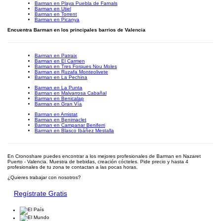
Barman en Playa Puebla de Farnals
Barman en Utiel
Barman en Torrent
Barman en Picanya
Encuentra Barman en los principales barrios de Valencia
Barman en Patraix
Barman en El Carmen
Barman en Tres Forques Nou Moles
Barman en Ruzafa Monteolivete
Barman en La Pechina
Barman en La Punta
Barman en Malvarrosa Cabañal
Barman en Benicalap
Barman en Gran Vía
Barman en Amistat
Barman en Benimaclet
Barman en Campanar Beniferri
Barman en Blasco Ibáñez Mestalla
En Cronoshare puedes encontrar a los mejores profesionales de Barman en Nazaret
Puerto - Valencia. Muestra de bebidas, creación cócteles. Pide precio y hasta 4
profesionales de tu zona te contactan a las pocas horas.
¿Quieres trabajar con nosotros?
Regístrate Gratis