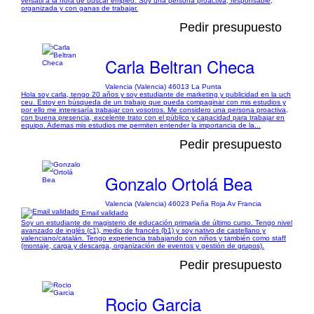
versátil a la hora de buscar empleo. Soy una persona proactiva, responsable,
organizada y con ganas de trabajar.
Pedir presupuesto
Carla Beltran Checa
Valencia (Valencia) 46013 La Punta
Hola soy carla, tengo 20 años y soy estudiante de marketing y publicidad en la uch
ceu. Estoy en búsqueda de un trabajo que pueda compaginar con mis estudios y
por ello me interesaría trabajar con vosotros. Me considero una persona proactiva,
con buena presencia, excelente trato con el público y capacidad para trabajar en
equipo. Ademas mis estudios me permiten entender la importancia de la...
Pedir presupuesto
Gonzalo Ortolá Bea
Valencia (Valencia) 46023 Peña Roja Av Francia
Email validado
Soy un estudiante de magisterio de educación primaria de último curso. Tengo nivel
avanzado de inglés (c1), medio de francés (b1) y soy nativo de castellano y
valenciano/catalán. Tengo experiencia trabajando con niños y también como staff
(montaje, carga y descarga, organización de eventos y gestión de grupos).
Pedir presupuesto
Rocio Garcia