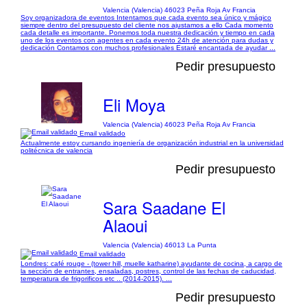
Valencia (Valencia) 46023 Peña Roja Av Francia
Soy organizadora de eventos Intentamos que cada evento sea único y mágico
siempre dentro del presupuesto del cliente nos ajustamos a ello Cada momento
cada detalle es importante. Ponemos toda nuestra dedicación y tiempo en cada
uno de los eventos con agentes en cada evento 24h de atención para dudas y
dedicación Contamos con muchos profesionales Estaré encantada de ayudar ...
Pedir presupuesto
Eli Moya
Valencia (Valencia) 46023 Peña Roja Av Francia
Email validado
Actualmente estoy cursando ingeniería de organización industrial en la universidad
politécnica de valencia
Pedir presupuesto
Sara Saadane El
Alaoui
Valencia (Valencia) 46013 La Punta
Email validado
Londres: café rouge - (tower hill, muelle katharine) ayudante de cocina, a cargo de
la sección de entrantes, ensaladas, postres, control de las fechas de caducidad,
temperatura de frigorificos etc .. (2014-2015). ...
Pedir presupuesto