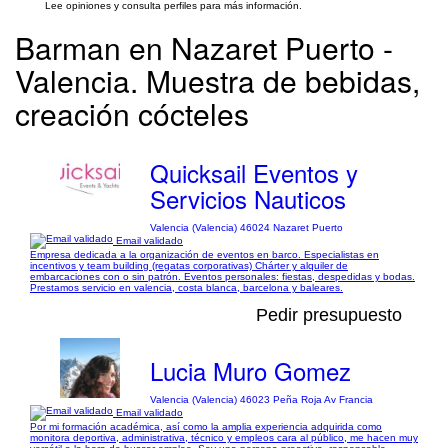
Lee opiniones y consulta perfiles para más información.
Barman en Nazaret Puerto -
Valencia. Muestra de bebidas,
creación cócteles
Quicksail Eventos y
Servicios Nauticos
Valencia (Valencia) 46024 Nazaret Puerto
Email validado
Empresa dedicada a la organización de eventos en barco. Especialistas en
incentivos y team building (regatas corporativas) Chárter y alquiler de
embarcaciones con o sin patrón. Eventos personales: fiestas, despedidas y bodas.
Prestamos servicio en valencia, costa blanca, barcelona y baleares.
Pedir presupuesto
Lucia Muro Gomez
Valencia (Valencia) 46023 Peña Roja Av Francia
Email validado
Por mi formación académica, así como la amplia experiencia adquirida como
monitora deportiva, administrativa, técnico y empleos cara al público, me hacen muy