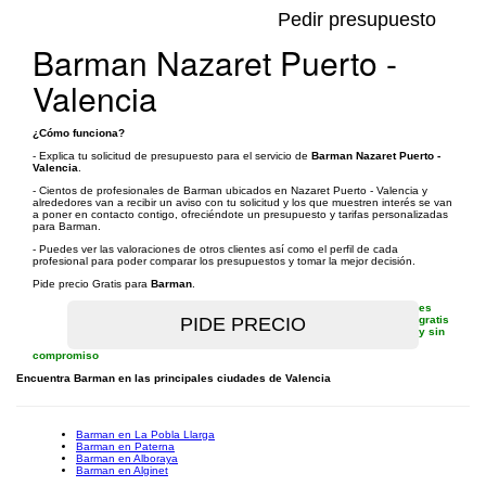
Pedir presupuesto
Barman Nazaret Puerto -
Valencia
¿Cómo funciona?
- Explica tu solicitud de presupuesto para el servicio de
Barman Nazaret Puerto -
Valencia
.
- Cientos de profesionales de Barman ubicados en Nazaret Puerto - Valencia y
alrededores van a recibir un aviso con tu solicitud y los que muestren interés se van
a poner en contacto contigo, ofreciéndote un presupuesto y tarifas personalizadas
para Barman.
- Puedes ver las valoraciones de otros clientes así como el perfil de cada
profesional para poder comparar los presupuestos y tomar la mejor decisión.
Pide precio Gratis para
Barman
.
es
gratis
y sin
compromiso
Encuentra Barman en las principales ciudades de Valencia
Barman en La Pobla Llarga
Barman en Paterna
Barman en Alboraya
Barman en Alginet