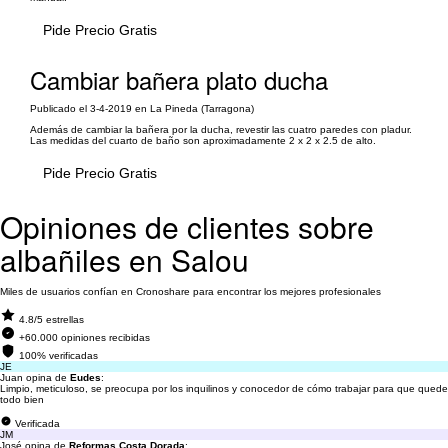
Pide Precio Gratis
Cambiar bañera plato ducha
Publicado el 3-4-2019 en La Pineda (Tarragona)
Además de cambiar la bañera por la ducha, revestir las cuatro paredes con pladur.
Las medidas del cuarto de baño son aproximadamente 2 x 2 x 2.5 de alto.
Pide Precio Gratis
Opiniones de clientes sobre
albañiles en Salou
Miles de usuarios confían en Cronoshare para encontrar los mejores profesionales
4.8/5 estrellas
+60.000 opiniones recibidas
100% verificadas
JE
Juan opina de
Eudes
:
Limpio, meticuloso, se preocupa por los inquilinos y conocedor de cómo trabajar para que quede
todo bien
Verificada
JM
José opina de
Reformas Costa Dorada
: