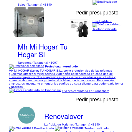
Salou (Tarragona) 43840
Pedir presupuesto
Email validado
Teléfono validado
1/6
Mh Mi Hogar Tu
Hogar Sl
Tarragona (Tarragona) 43007
Profesional acreditado
MH MI HOGAR &amp; TU HOGAR S.L., como profesionales de las reformas
queremos ofrecer el mejor servicio y atención personalizada en cada uno de
nuestros proyectos. Nos adaptamos a cada cliente enfocados a escucharlos y
entender de una manera profesional la labor que tanto desean. Para nuestra
empresa es importante entender los sueños de cada cliente para poder darle forma
y hacerlos...
1 veces contratado en Cronoshare
Pedir presupuesto
Renovalover
La Pobla de Mafumet (Tarragona) 43140
Email validado
Teléfono validado