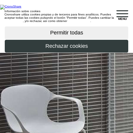
Información sobre cookies
Cronoshare utiliza cookies propias y de terceros para fines analíticos. Puedes
aceptar todas las cookies pulsando el botón “Permitir todas”. Puedes cambiar la
MENU
configuración
, y/o rechazar, así como obtener
más información
.