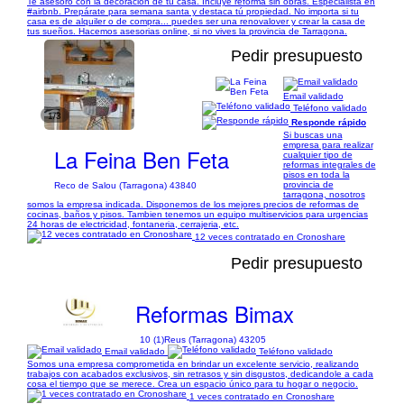
Te asesoro con la decoración de tu casa. Incluye reforma sin obras. Especialista en
#airbnb. Prepárate para semana santa y destaca tú propiedad. No importa si tu
casa es de alquiler o de compra... puedes ser una renovalover y crear la casa de
tus sueños. Hacemos asesorias online, si no vives la provincia de Tarragona.
Pedir presupuesto
Email validado
Teléfono validado
1/3
Responde rápido
Si buscas una
empresa para realizar
La Feina Ben Feta
cualquier tipo de
reformas integrales de
pisos en toda la
provincia de
Reco de Salou (Tarragona) 43840
tarragona, nosotros
somos la empresa indicada. Disponemos de los mejores precios de reformas de
cocinas, baños y pisos. Tambien tenemos un equipo multiservicios para urgencias
24 horas de electricidad, fontaneria, cerrajeria, etc.
12 veces contratado en Cronoshare
Pedir presupuesto
Reformas Bimax
10 (1)
Reus (Tarragona) 43205
Email validado
Teléfono validado
Somos una empresa comprometida en brindar un excelente servicio, realizando
trabajos con acabados exclusivos, sin retrasos y sin disgustos, dedicandole a cada
cosa el tiempo que se merece. Crea un espacio único para tu hogar o negocio.
1 veces contratado en Cronoshare