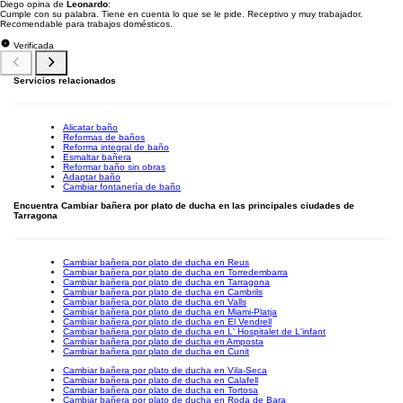
Diego opina de
Leonardo
:
Cumple con su palabra. Tiene en cuenta lo que se le pide. Receptivo y muy trabajador.
Recomendable para trabajos domésticos.
Verificada
Servicios relacionados
Alicatar baño
Reformas de baños
Reforma integral de baño
Esmaltar bañera
Reformar baño sin obras
Adaptar baño
Cambiar fontanería de baño
Encuentra Cambiar bañera por plato de ducha en las principales ciudades de
Tarragona
Cambiar bañera por plato de ducha en Reus
Cambiar bañera por plato de ducha en Torredembarra
Cambiar bañera por plato de ducha en Tarragona
Cambiar bañera por plato de ducha en Cambrils
Cambiar bañera por plato de ducha en Valls
Cambiar bañera por plato de ducha en Miami-Platja
Cambiar bañera por plato de ducha en El Vendrell
Cambiar bañera por plato de ducha en L' Hospitalet de L'infant
Cambiar bañera por plato de ducha en Amposta
Cambiar bañera por plato de ducha en Cunit
Cambiar bañera por plato de ducha en Vila-Seca
Cambiar bañera por plato de ducha en Calafell
Cambiar bañera por plato de ducha en Tortosa
Cambiar bañera por plato de ducha en Roda de Bara