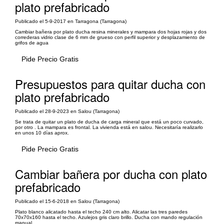
plato prefabricado
Publicado el 5-9-2017 en Tarragona (Tarragona)
Cambiar bañera por plato ducha resina minerales y mampara dos hojas rojas y dos
correderas vidrio clase de 6 mm de grueso con perfil superior y desplazamiento de
grifos de agua
Pide Precio Gratis
Presupuestos para quitar ducha con
plato prefabricado
Publicado el 28-9-2023 en Salou (Tarragona)
Se trata de quitar un plato de ducha de carga mineral que está un poco curvado,
por otro . La mampara es frontal. La vivienda está en salou. Necesitaría realizarlo
en unos 10 días aprox.
Pide Precio Gratis
Cambiar bañera por ducha con plato
prefabricado
Publicado el 15-6-2018 en Salou (Tarragona)
Plato blanco alicatado hasta el techo 240 cm alto. Alicatar las tres paredes
70x70x160 hasta el techo. Azulejos gris claro brillo. Ducha con mando regulación
manual.