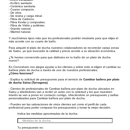
- Acrílico sanitario.
- Cerámica sanitaria.
- Cuarzo compacto.
- De obra.
- De resina y carga minal.
- Fibra de Carbono.
- Fibra Kevlar y composites.
- Fibra de Vidrio y poliéster.
- Granito natural.
- Mármol natural.
Y muchísimos tipos más que los profesionales podrán mostrarte para que elijas el
más acorde con su cuarto de baño.
Para adquirir el plato de ducha nuestros colaboradores se recorrerán varias zonas
de Salou, ya que buscarán la calidad y precio acorde a su situación económica.
¿Te hemos convencido para que disfrutes en tu baño de un plato de ducha
nuevo?.
En Cronoshare nos alegra ayudar a los clientes y sobre todo si eligen el cambiar su
bañera plato de ducha a través de uno de nuestros profesionales.
¿Cómo funciona?
- Explica tu solicitud de presupuesto para el servicio de
Cambiar bañera por plato
de ducha Salou (Tarragona)
.
- Cientos de profesionales de Cambiar bañera por plato de ducha ubicados en
Salou y alrededores van a recibir un aviso con tu solicitud y los que muestren
interés se van a poner en contacto contigo, ofreciéndote un presupuesto y tarifas
personalizadas para Cambiar bañera por plato de ducha.
- Puedes ver las valoraciones de otros clientes así como el perfil de cada
profesional para poder comparar los presupuestos y tomar la mejor decisión.
Indica las medidas aproximadas de la ducha:
Tu presupuesto es: