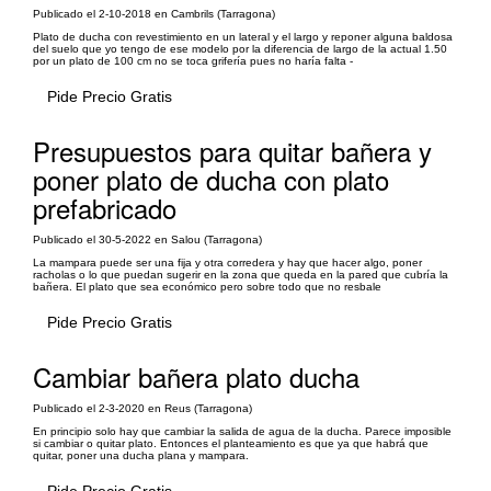
Publicado el 2-10-2018 en Cambrils (Tarragona)
Plato de ducha con revestimiento en un lateral y el largo y reponer alguna baldosa
del suelo que yo tengo de ese modelo por la diferencia de largo de la actual 1.50
por un plato de 100 cm no se toca grifería pues no haría falta -
Pide Precio Gratis
Presupuestos para quitar bañera y
poner plato de ducha con plato
prefabricado
Publicado el 30-5-2022 en Salou (Tarragona)
La mampara puede ser una fija y otra corredera y hay que hacer algo, poner
racholas o lo que puedan sugerir en la zona que queda en la pared que cubría la
bañera. El plato que sea económico pero sobre todo que no resbale
Pide Precio Gratis
Cambiar bañera plato ducha
Publicado el 2-3-2020 en Reus (Tarragona)
En principio solo hay que cambiar la salida de agua de la ducha. Parece imposible
si cambiar o quitar plato. Entonces el planteamiento es que ya que habrá que
quitar, poner una ducha plana y mampara.