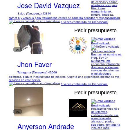
Jose David Vazquez
de cocinas y baños ,
aberturas revoques
filtraciones
mantenimiento,
Salou (Tarragona) 43840
pintura, limpieza,
carnet b y vehiculo para trasladarme carnet de carretilla seriedad y responsabilidad
1 veces contratado en Cronoshare
Pedir presupuesto
Email validado
1/4
Teléfono validado
Buenas, mi nombre es
jhon. Soy un
Jhon Faver
autónomo, me
encuentro totalmente
dispuesto a efectuar
servicios de reformas
Tarragona (Tarragona) 43006
e instalaciones
eléctricas, pintura y estructuras de madera. Cuento una experiencia prestando mis
servicios en este sector.
1 veces contratado en Cronoshare
Pedir presupuesto
Email validado
Realizamos todo tipo
1/4
de reformas,
instalaciones de aire
acondicionado,
alicatado, pladur,
Anyerson Andrade
soldadura, fontanería
y mucho más.