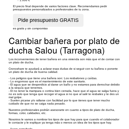
↑
1.006 €
El precio final depende de varios factores clave. Recomendamos pedir
presupuestos personalizados a profesionales de tu zona.
es gratis y sin compromiso
Cambiar bañera por plato de
ducha Salou (Tarragona)
Los inconvenientes de tener bañera en una vivienda son más que el de contar con
un plato de ducha.
Cronoshare te ayudará a aclarar esas dudas de si seguir con tu bañera o ponerte
un plato de ducha de buena calidad.
- Los peligros que tiene una bañera son: Los resbalones y caídas.
- Lo engorroso que es el mantenimiento de este sanitario.
- El agua que se desperdicio al darse un baño y no estamos para derrochar debido
a la sequía que tenemos.
- El no tener la mampara o cortina bien cerrada, hace que el agua se salga fuera y
no es solo que tenga que recoger el agua si no que al salir te resbales y te des un
mal golpe.
- Suelen picarse y/o rallarse con facilidad por lo que tienes que tener mucho
cuidado de que no se caiga nada pesado.
Nuestros profesionales podrán asesorarte en cuanto a tipos de plato de ducha,
formas, color, calidades, etc.
Nosotros le vamos a nombrar los tipos de que hay para que cuando el colaborador
le contacte y le explique ya tenga más o menos un idea de los tipos que hay.
- Acero esmaltado.