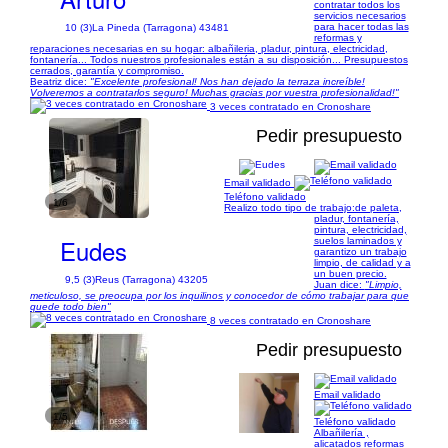
contratar todos los
servicios necesarios
para hacer todas las
10 (3)
La Pineda (Tarragona) 43481
reformas y
reparaciones necesarias en su hogar: albañileria, pladur, pintura, electricidad,
fontanería... Todos nuestros profesionales están a su disposición... Presupuestos
cerrados, garantía y compromiso.
Beatriz dice:
"Excelente profesional! Nos han dejado la terraza increíble!
Volveremos a contratarlos seguro! Muchas gracias por vuestra profesionalidad!"
3 veces contratado en Cronoshare
Pedir presupuesto
Email validado
Teléfono validado
1/6
Realizo todo tipo de trabajo:de paleta,
pladur, fontanería,
pintura, electricidad,
Eudes
suelos laminados y
garantizo un trabajo
limpio, de calidad y a
un buen precio.
9,5 (3)
Reus (Tarragona) 43205
Juan dice:
"Limpio,
meticuloso, se preocupa por los inquilinos y conocedor de cómo trabajar para que
quede todo bien"
8 veces contratado en Cronoshare
Pedir presupuesto
Email validado
1/5
Teléfono validado
Albañilería ,
alicatados reformas