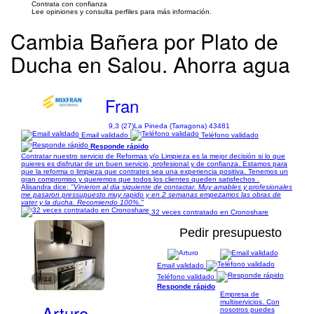
Contrata con confianza
Lee opiniones y consulta perfiles para más información.
Cambia Bañera por Plato de
Ducha en Salou. Ahorra agua
Fran
9,3 (27)
La Pineda (Tarragona) 43481
Email validado
Teléfono validado
Responde rápido
Contratar nuestro servicio de Reformas y/o Limpieza es la mejor decisión si lo que
quieres es disfrutar de un buen servicio, profesional y de confianza. Estamos para
que la reforma o limpieza que contrates sea una experiencia positiva. Tenemos un
gran compromiso y queremos que todos los clientes queden satisfechos .
Alisandra dice:
"Vinieron al dia siguiente de contactar. Muy amables y profesionales
me pasaron pressupuesto muy rapido y en 2 semanas empezamos las obras de
vater y la ducha. Recomiendo 100%."
32 veces contratado en Cronoshare
Pedir presupuesto
Email validado
Teléfono validado
1/44
Responde rápido
Empresa de
multiservicios. Con
Arturo
nosotros puedes