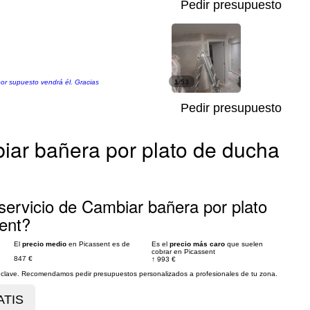
Pedir presupuesto
por supuesto vendrá él. Gracias
1/53
Pedir presupuesto
iar bañera por plato de ducha
servicio de Cambiar bañera por plato
ent?
El
precio medio
en Picassent es de
Es el
precio más caro
que suelen
cobrar en Picassent
847 €
↑
993 €
es clave. Recomendamos pedir presupuestos personalizados a profesionales de tu zona.