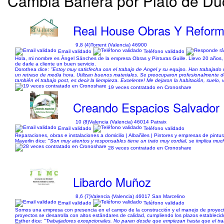
Cambia Bañera por Plato de Du
Real House Obras Y Reform
9,8 (4)
Torrent (Valencia) 46900
Email validado
Teléfono validado
Hola, mi nombre es Ángel Sánches de la empresa Obras y Pinturas Guille. Llevo 20 años, r
de darle a cliente un buen servicio.
Dorothea dice:
"Estoy muy satisfecha con el trabajo de Angel y su equipo. Han trabajado
un retraso de media hora. Utilizan buenos materiales. Se preocuparon profesionalmente d
también el trabajo post, es decir la liempieza. Excelente! Me dejaron la habitación, suelo
19 veces contratado en Cronoshare
Creando Espacios Salvador
10 (8)
Valencia (Valencia) 46014 Patraix
Email validado
Teléfono validado
Reparaciones, obras e instalaciones a domicilio | Albañiles | Pintores y empresas de pintu
Mayerlin dice:
"Son muy atentos y responsables tiene un trato muy cordial, se implica mu
28 veces contratado en Cronoshare
Libardo Muñoz
8,6 (7)
Valencia (Valencia) 46017 San Marcelino
Email validado
Teléfono validado
Somos una empresa con presencia en el campo de la construcción y el manejo de proyectos 
proyectos se desarrolla con altos estándares de calidad, cumpliendo los plazos establec
Esther dice:
"Trabajadores excepcionales. No paran desde que empiezan hasta que el trabaj