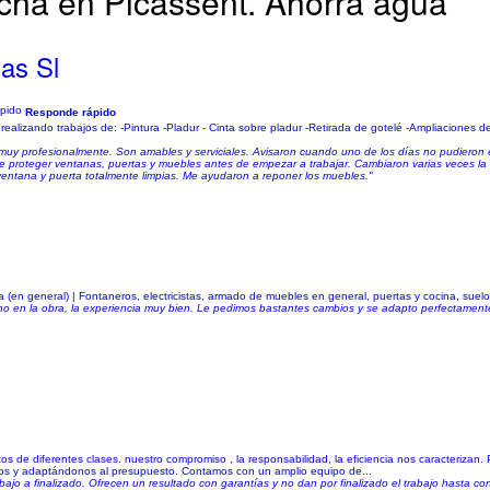
cha en Picassent. Ahorra agua
as Sl
Responde rápido
ealizando trabajos de: -Pintura -Pladur - Cinta sobre pladur -Retirada de gotelé -Ampliaciones 
 muy profesionalmente. Son amables y serviciales. Avisaron cuando uno de los días no pudieron 
e proteger ventanas, puertas y muebles antes de empezar a trabajar. Cambiaron varias veces la
, ventana y puerta totalmente limpias. Me ayudaron a reponer los muebles."
ra (en general) | Fontaneros, electricistas, armado de muebles en general, puertas y cocina, suel
cho en la obra, la experiencia muy bien. Le pedimos bastantes cambios y se adapto perfectament
de diferentes clases. nuestro compromiso , la responsabilidad, la eficiencia nos caracterizan.
idos y adaptándonos al presupuesto. Contamos con un amplio equipo de...
o a finalizado. Ofrecen un resultado con garantías y no dan por finalizado el trabajo hasta con