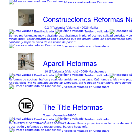
16 veces contratado en Cronoshare
Construcciones Reformas N
9,2 (4)
Valencia (Valencia) 46026 Malilla
Email validado
Teléfono validado
Somos profesionales muy trabajadores,trabajamos limpio, ofrecemos calidad seriedad y c
Miriam dice:
"Estoy encantada con el.servicio que me dieron, tanto de asesoramiento como 
continuo y limpieza diaria de las.zonas de paso."
5 veces contratado en Cronoshare
Aparell Reformas
10 (1)
Valencia (Valencia) 46009 Marchalenes
Email validado
Teléfono validado
Reformas de cocinas, baños y cualquier ambiente de tu casa. Cuéntanos tu idea y te propo
Angela dice:
"Me ha gustado mucho su propuesta. No lo puedo hacer ahora, pero hemos 
2 veces contratado en Cronoshare
The Title Reformas
Torrent (Valencia) 46900
Email validado
Teléfono validado
En THETITLE DECORACIÓN REFORMAS desarrollamos proyectos completos de decoración, ref
decoración y reformas de restaurantes, bares y hostelería.
3 veces contratado en Cronoshare