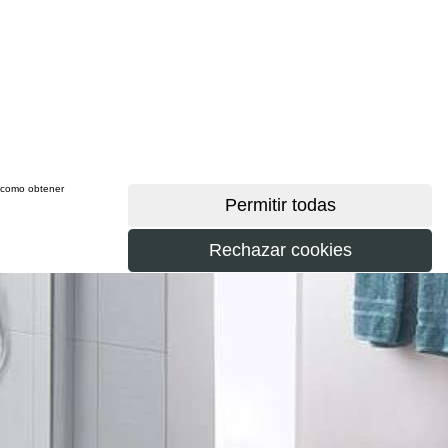
sí como obtener
más