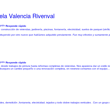
la Valencia Rivenval
Responde rápido
construcción de viviendas, jardinería, piscinas, fontanería, electricidad, suelos de parquet (viníli
stituyendo por otro nuevo que habíamos adquirido previamente. Fue muy efectivo y sumamente prof
Responde rápido
esde trabajos de pintura hasta reformas completas de viviendas. Nos apasiona dar un estilo re
que busques un cambio pequeño o una renovación completa, en newnew contamos con el equipo...
, demolición ,fontaneria, electricidad, tejados y todo dobre trabajos verticales . Con un grupo