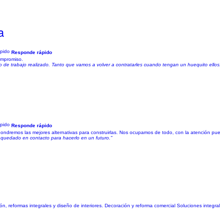
a
Responde rápido
ompromiso.
de trabajo realizado. Tanto que vamos a volver a contratarles cuando tengan un huequito ellos. 
Responde rápido
ndremos las mejores alternativas para construirlas. Nos ocupamos de todo, con la atención pues
quedado en contacto para hacerlo en un futuro."
ormas integrales y diseño de interiores. Decoración y reforma comercial Soluciones integral