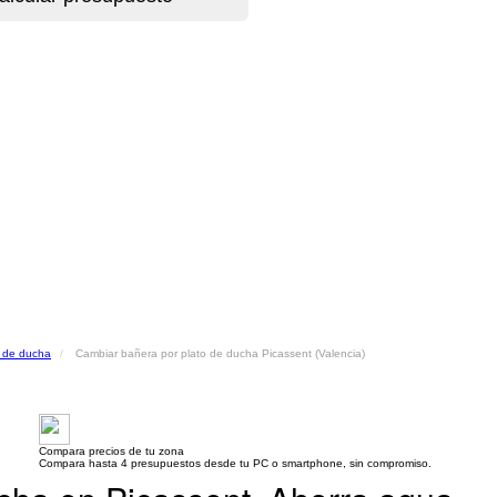
o de ducha
Cambiar bañera por plato de ducha Picassent (Valencia)
Compara precios de tu zona
Compara hasta 4 presupuestos desde tu PC o smartphone, sin compromiso.