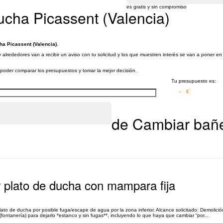
es gratis y sin compromiso
ucha Picassent (Valencia)
ha Picassent (Valencia)
.
alrededores van a recibir un aviso con tu solicitud y los que muestren interés se van a poner en
a poder comparar los presupuestos y tomar la mejor decisión.
Tu presupuesto es:
– €
de Cambiar bañe
 plato de ducha con mampara fija
lato de ducha por posible fuga/escape de agua por la zona inferior. Alcance solicitado: Demolición
fontanería) para dejarlo *estanco y sin fugas**, incluyendo lo que haya que cambiar “por...