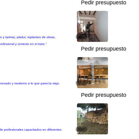
Pedir presupuesto
co y tarima), pladur, replanteo de obras,
1/14
esional y correcto en el trato."
Pedir presupuesto
novado y moderno a lo que parecía viejo,
1/12
Pedir presupuesto
 de profesionales capacitados en diferentes
1/37