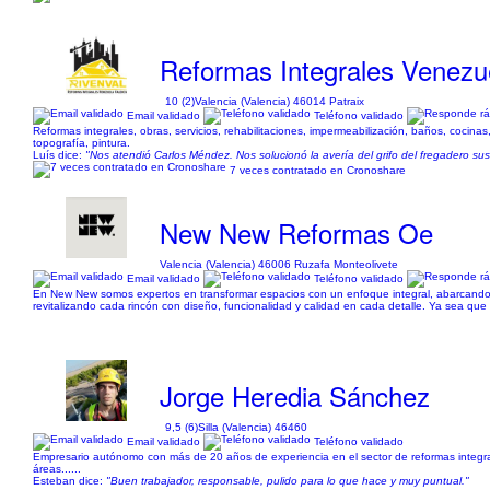
Reformas Integrales Venezue
10 (2)
Valencia (Valencia) 46014 Patraix
Email validado
Teléfono validado
Reformas integrales, obras, servicios, rehabilitaciones, impermeabilización, baños, cocinas, 
topografía, pintura.
Luís dice:
"Nos atendió Carlos Méndez. Nos solucionó la avería del grifo del fregadero su
7 veces contratado en Cronoshare
New New Reformas Oe
Valencia (Valencia) 46006 Ruzafa Monteolivete
Email validado
Teléfono validado
En New New somos expertos en transformar espacios con un enfoque integral, abarcando d
revitalizando cada rincón con diseño, funcionalidad y calidad en cada detalle. Ya sea 
Jorge Heredia Sánchez
9,5 (6)
Silla (Valencia) 46460
Email validado
Teléfono validado
Empresario autónomo con más de 20 años de experiencia en el sector de reformas integrales
áreas......
Esteban dice:
"Buen trabajador, responsable, pulido para lo que hace y muy puntual."