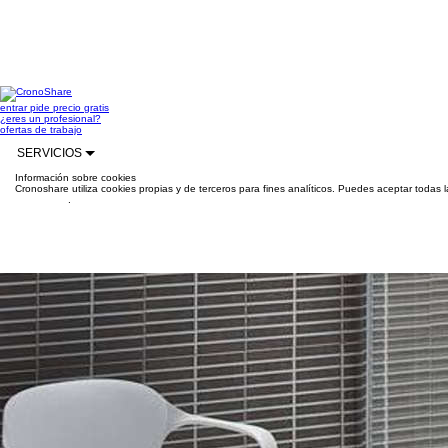
entrar
pide precio gratis
¿eres un profesional?
ofertas de trabajo
SERVICIOS
Información sobre cookies
Cronoshare utiliza cookies propias y de terceros para fines analíticos. Puedes aceptar todas 
información
.