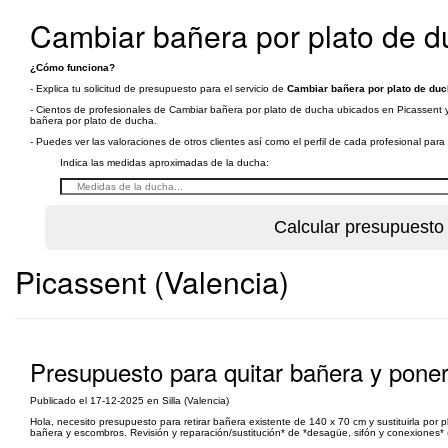
Cambiar bañera por plato de d
¿Cómo funciona?
- Explica tu solicitud de presupuesto para el servicio de
Cambiar bañera por plato de duc
- Cientos de profesionales de Cambiar bañera por plato de ducha ubicados en Picassent y 
bañera por plato de ducha.
- Puedes ver las valoraciones de otros clientes así como el perfil de cada profesional par
Indica las medidas aproximadas de la ducha:
Picassent (Valencia)
Presupuesto para quitar bañera y poner
Publicado el 17-12-2025 en Silla (Valencia)
Hola, necesito presupuesto para retirar bañera existente de 140 x 70 cm y sustituirla por p
bañera y escombros. Revisión y reparación/sustitución* de *desagüe, sifón y conexiones* (