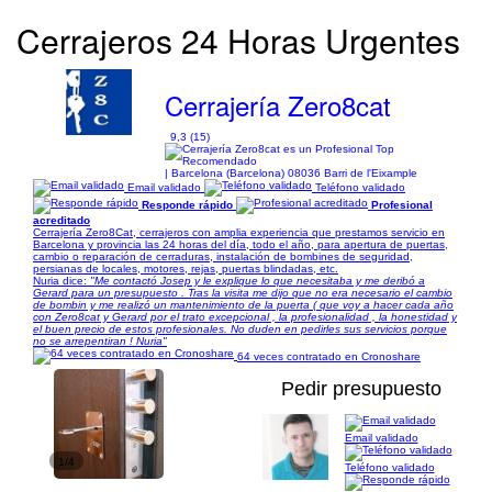
Cerrajeros 24 Horas Urgentes
Cerrajería Zero8cat
9,3 (15)
| Barcelona (Barcelona) 08036 Barri de l'Eixample
Email validado
Teléfono validado
Responde rápido
Profesional
acreditado
Cerrajería Zero8Cat, cerrajeros con amplia experiencia que prestamos servicio en
Barcelona y provincia las 24 horas del día, todo el año, para apertura de puertas,
cambio o reparación de cerraduras, instalación de bombines de seguridad,
persianas de locales, motores, rejas, puertas blindadas, etc.
Nuria dice:
"Me contactó Josep y le explique lo que necesitaba y me deribó a
Gerard para un presupuesto . Tras la visita me dijo que no era necesario el cambio
de bombin y me realizó un mantenimiento de la puerta ( que voy a hacer cada año
con Zero8cat y Gerard por el trato excepcional , la profesionalidad , la honestidad y
el buen precio de estos profesionales. No duden en pedirles sus servicios porque
no se arrepentiran ! Nuria"
64 veces contratado en Cronoshare
Pedir presupuesto
Email validado
1/4
Teléfono validado