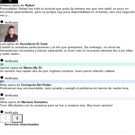
Adriana opina de
Rafael
:
Puntualidad: Rafael fue todo lo puntual que pudo (la primera vez que vino tardó un poco en
encontrar aparcamiento, pero es porque hay poca disponibilidad en el barrio), vino una segunda
vez y...
Verificada
Luis opina de
Serralleria El Corb
:
Cambió la cerradura perfectamente y el día que quedamos. Sin embargo, no tenía las
herramientas necesarias y estuve esperando un buen rato en la puerta mientras iba a por ellas,
y tardó varios...
Verificada
JA
Jaume opina de
Mareu My Sl
:
Un servicio muy rapido des de que cogimos contacto. buen precio relación calidad.
Verificada
BP
Brais opina de
Cerrajería Del Poder
:
Profesional muy recomendable, trato amable y arregló el problema en menos de media hora.
Verificada
SG
Silvia opina de
Mariano Gonzalez
:
Tuvo dificultades con la cerradura pero se fue a comprar otra. Muy buen servicio!
Verificada
Servicios relacionados