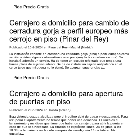
Pide Precio Gratis
Cerrajero a domicilio para cambio de
cerradura gorja a perfil europeo más
cerrojo en piso (Pinar del Rey)
Publicado el 15-2-2024 en Pinar del Rey - Madrid (Madrid)
La instalación consiste en cambiar una cerradura gorja (arcu) a perfil europeo(como
sabéis, existen algunas alternativas como por ejemplo la cerradura ezcurra). Se
instalará además un cerrojo. Ha de tener un escudo reforzado que tenga una
buena placa de sujeción interior. Se ha de instalar un cajetin antipalanca en el
cerco (creo que mi puerta no lo tiene). Se aceptan sugerencias y...
Pide Precio Gratis
Cerrajero a domicilio para apertura
de puertas en piso
Publicado el 20-6-2024 en Toledo (Toledo)
Esta vivienda estaba alquilada pero el inquilino dejó de pagar y desapareció. Para
recuperar el apartamento he tenido que poner una demanda. El lunes es el
lanzamiento y me dicen que tiene que haber un cerrajero para abrir la puerta en
caso de que sea necesario. La citación es el próximo lunes, 24 de junio, a las
10:30 de la mañana en la calle marqués de mendigorría 14 de toledo. Me
gustaría...