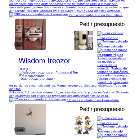
Manuel dice:
"Aunque se ha aplazado la tarea, por cuestiones mias, Mariano me
ha atendido con gran profesionalidad y me ha facilitado toda la información
necesaria para generar la confianza suficiente para contactarle en el momento que
lo necesite. Rapidez, facilidad en el contacto y muy buena atención personal."
298 veces contratado en Cronoshare
Pedir presupuesto
Email validado
1/2
Teléfono validado
Responde rápido
Wisdom Ireozor
Armado e instalador
de muebles.
Electricista de
domicilio. Trabajo de
9,9 (16)
fontanería doméstica .
Instalador de parque.
Alisado y pintura de
| Mislata (Valencia) 46920
pared.. Reparaciones
de persianas y montaje cortinas. Mantenimiento de aires acondicionado. Todo un
manitas.
Erika dice:
"Un servicio estupendo, muy rápido, atento y gran profesional. Sin duda,
contrataremos con él cuando tengamos cualquier incidencia en casa."
12 veces contratado en Cronoshare
Pedir presupuesto
Email validado
1/60
Teléfono validado