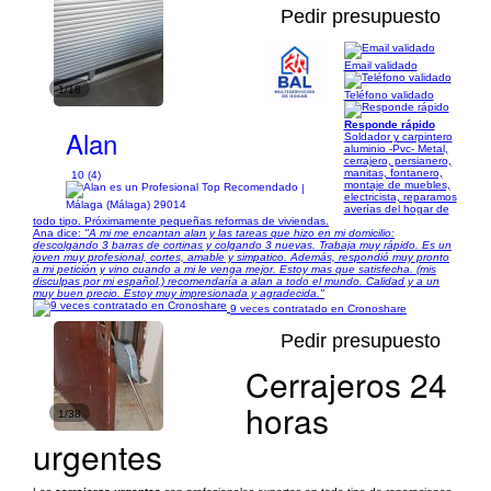
Pedir presupuesto
Email validado
1/18
Teléfono validado
Responde rápido
Alan
Soldador y carpintero
aluminio -Pvc- Metal,
cerrajero, persianero,
manitas, fontanero,
10 (4)
montaje de muebles,
|
electricista, reparamos
Málaga (Málaga) 29014
averías del hogar de
todo tipo. Próximamente pequeñas reformas de viviendas.
Ana dice:
"A mi me encantan alan y las tareas que hizo en mi domicilio:
descolgando 3 barras de cortinas y colgando 3 nuevas. Trabaja muy rápido. Es un
joven muy profesional, cortes, amable y simpatico. Además, respondió muy pronto
a mi petición y vino cuando a mi le venga mejor. Estoy mas que satisfecha. (mis
disculpas por mi español.) recomendaría a alan a todo el mundo. Calidad y a un
muy buen precio. Estoy muy impresionada y agradecida."
9 veces contratado en Cronoshare
Pedir presupuesto
Cerrajeros 24
horas
1/38
urgentes