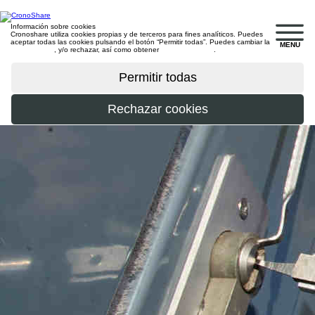
Información sobre cookies
Cronoshare utiliza cookies propias y de terceros para fines analíticos. Puedes
aceptar todas las cookies pulsando el botón “Permitir todas”. Puedes cambiar la
MENU
configuración
, y/o rechazar, así como obtener
más información
.