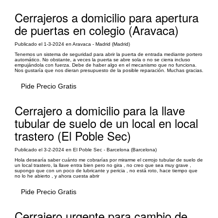
Cerrajeros a domicilio para apertura
de puertas en colegio (Aravaca)
Publicado el 1-3-2024 en Aravaca - Madrid (Madrid)
Tenemos un sistema de seguridad para abrir la puerta de entrada mediante portero
automático. No obstante, a veces la puerta se abre sola o no se cierra incluso
empujándola con fuerza. Debe de haber algo en el mecanismo que no funciona.
Nos gustaría que nos dieran presupuesto de la posible reparación. Muchas gracias.
Pide Precio Gratis
Cerrajero a domicilio para la llave
tubular de suelo de un local en local
trastero (El Poble Sec)
Publicado el 3-2-2024 en El Poble Sec - Barcelona (Barcelona)
Hola desearía saber cuánto me cobrarías por mirarme el cerrojo tubular de suelo de
un local trastero, la llave entra bien pero no gira , no creo que sea muy grave ,
supongo que con un poco de lubricante y pericia , no está roto, hace tiempo que
no lo he abierto , y ahora cuesta abrir
Pide Precio Gratis
Cerrajero urgente para cambio de