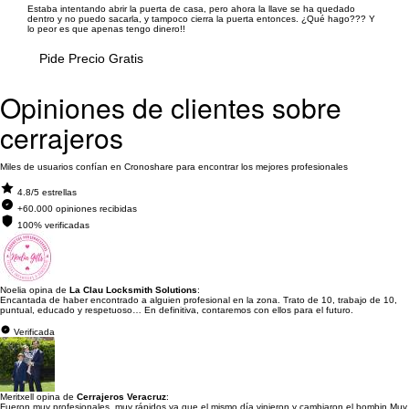
Estaba intentando abrir la puerta de casa, pero ahora la llave se ha quedado
dentro y no puedo sacarla, y tampoco cierra la puerta entonces. ¿Qué hago??? Y
lo peor es que apenas tengo dinero!!
Pide Precio Gratis
Opiniones de clientes sobre
cerrajeros
Miles de usuarios confían en Cronoshare para encontrar los mejores profesionales
4.8/5 estrellas
+60.000 opiniones recibidas
100% verificadas
Noelia opina de
La Clau Locksmith Solutions
:
Encantada de haber encontrado a alguien profesional en la zona. Trato de 10, trabajo de 10,
puntual, educado y respetuoso… En definitiva, contaremos con ellos para el futuro.
Verificada
Meritxell opina de
Cerrajeros Veracruz
:
Fueron muy profesionales, muy rápidos ya que el mismo día vinieron y cambiaron el bombin.Muy