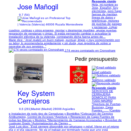
Responde rápido
Jose Mañogil
Hola, mi nombre es
Jose, Español, Soy
electricista, pero hago
faenas de manitas,
9,7 (54)
líneas de datos y
telefónicas, motores
de puertas de garajes
| Valencia (Valencia) 46006 Ruzafa Monteolivete
y persianas, colgar
cuadros, cortinas y otros enseres, montar y desmontar muebles, ajustar puertas,
reparación de persianas y cintas. Si estás pensando cambiar o actualizar la
instalación eléctrica de tu vivienda, contratando dicha faena antes de...
Marie dice:
"José realizó un buen trabajo, puntual, limpio y muy comprometido con
su labor, lo recomendaría ampliamente y sin duda, que repetiría de volver a
necesitar de sus servicios. "
174 veces contratado en Cronoshare
Pedir presupuesto
Email validado
1/3
Teléfono validado
Responde rápido
Key System
SERVICIOS DE
CERRAJERIA
Cerrajeros
DOMICILIO PARA
TODO MADRID
*Apertura de Puertas,
Buzones, Cajas
9,6 (281)
Madrid (Madrid) 28008 Argüelles
Fuertes....... *Cambio
e Instalacion de todo tipo de Cerraduras y Bombillos *Colocacion de Cerrojos
Antibumping, Control de Accesos *Apertura y Reparacion de Cajas Fuertes de
todas las Marcas y Modelos *Mantenimiento de Camaras Acorazadas y Bovedas de
cualquier Grado *Automatizacion de Cierres,...
José Luis dice:
"Está siempre disponible por whatsapp y móvil. Viene en el mismo
día o el día siguiente. No da el trabajo por terminado hasta que uno está