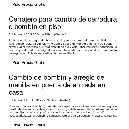
Pide Precio Gratis
Cerrajero para cambio de cerradura
o bombín en piso
Publicado el 26-5-2024 en Bilbao (Vizcaya)
Se ha roto el embrague del bombín de la puerta de entrada que es blindada. La
llave desde fuera da vueltas y no abre y desde dentro tiene pomo y se puede
cerrar y abrir. Necesito que mañana lunes día 27/05/2024 estuviese cambiado, ya
que no puedo entrar si salgo de mi casa. Necesito un presupuesto con un bombín
de seguridad. Actualmente el bombín es multilock.
Pide Precio Gratis
Cambio de bombín y arreglo de
manilla en puerta de entrada en
casa
Publicado el 10-10-2017 en Móstoles (Madrid)
Compré un nuevo bombín y cuando me disponía a cambiarlo me di cuenta que el
tornillo de fijación esta desgarrado y es muy difícil desatornillar lo. Al intentar sacar
este tornillo, no se qué pasó y la manilla dejó de actuar sobre el resbalón.
Necesitaría sacar el bombín y cambiarlo por el que ya compre y reparar la manilla.
Pide Precio Gratis