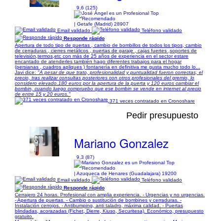
9,6 (125)
| Getafe (Madrid) 28907
Email validado
Teléfono validado
Responde rápido
Apertura de todo tipo de puertas , cambio de bombillos de todos los tipos, cambio
de cerraduras , cierres metálicos , puertas de garaje , cajas fuertes ,soportes de
televisión,termos,etc con más de 25 años de experiencia en el sector estare
encantado de atenderles también hago diferentes trabajos para el hogar
(persianas , cuadros apliques ) fontanería en definitiva me gusta mucho todo lo...
Javi dice:
"A pesar de que trato, profesionalidad y puntualidad fueron correctas, el
precio, tras realizar consultas posteriores con otros profesionales del gremio, lo
considero elevado.180 euros por la apertura de la puerta y 120 euros cambiar el
bombin, cuando luego compruebo que ese bombin se vende en internet al precio
de entre 15 y 20 euros."
371 veces contratado en Cronoshare
Pedir presupuesto
Mariano Gonzalez
9,3 (87)
| Azuqueca de Henares (Guadalajara) 19200
Email validado
Teléfono validado
Responde rápido
Cerrajero 24 horas. Profesional con amplia experiencia. - Urgencias y no urgencias.
- Apertura de puertas. - Cambio o sustitución de bombines y cerraduras. -
Instalación cerrojos. - Antibumping, anti taladro, máxima calidad. - Puertas
blindadas, acorazadas (Fichet, Dierre, Kiuso, Securitesa). Económico, presupuesto
gratuito.