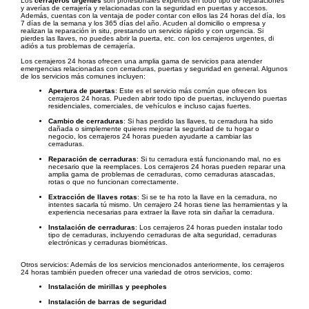
Los
cerrajeros urgentes
son profesionales expertos en todo tipo de reparaciones
y averías de cerrajería y relacionadas con la seguridad en puertas y accesos.
Además, cuentas con la ventaja de poder contar con ellos las 24 horas del día, los
7 días de la semana y los 365 días del año. Acuden al domicilio o empresa y
realizan la reparación in situ, prestando un servicio rápido y con urgencia. Si
pierdes las llaves, no puedes abrir la puerta, etc. con los cerrajeros urgentes, di
adiós a tus problemas de cerrajería.
Los cerrajeros 24 horas ofrecen una amplia gama de servicios para atender
emergencias relacionadas con cerraduras, puertas y seguridad en general. Algunos
de los servicios más comunes incluyen:
Apertura de puertas
: Este es el servicio más común que ofrecen los
cerrajeros 24 horas. Pueden abrir todo tipo de puertas, incluyendo puertas
residenciales, comerciales, de vehículos e incluso cajas fuertes.
Cambio de cerraduras
: Si has perdido las llaves, tu cerradura ha sido
dañada o simplemente quieres mejorar la seguridad de tu hogar o
negocio, los cerrajeros 24 horas pueden ayudarte a cambiar las
cerraduras.
Reparación de cerraduras
: Si tu cerradura está funcionando mal, no es
necesario que la reemplaces. Los cerrajeros 24 horas pueden reparar una
amplia gama de problemas de cerraduras, como cerraduras atascadas,
rotas o que no funcionan correctamente.
Extracción de llaves rotas
: Si se te ha roto la llave en la cerradura, no
intentes sacarla tú mismo. Un cerrajero 24 horas tiene las herramientas y la
experiencia necesarias para extraer la llave rota sin dañar la cerradura.
Instalación de cerraduras
: Los cerrajeros 24 horas pueden instalar todo
tipo de cerraduras, incluyendo cerraduras de alta seguridad, cerraduras
electrónicas y cerraduras biométricas.
Otros servicios: Además de los servicios mencionados anteriormente, los cerrajeros
24 horas también pueden ofrecer una variedad de otros servicios, como:
Instalación de mirillas y peepholes
Instalación de barras de seguridad