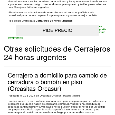
alrededores van a recibir un aviso con tu solicitud y los que muestren interés se van
a poner en contacto contigo, ofreciéndote un presupuesto y tarifas personalizadas
para Cerrajeros 24 horas urgentes.
- Puedes ver las valoraciones de otros clientes así como el perfil de cada
profesional para poder comparar los presupuestos y tomar la mejor decisión.
Pide precio Gratis para
Cerrajeros 24 horas urgentes
.
es
gratis
y sin
compromiso
Otras solicitudes de Cerrajeros
24 horas urgentes
Cerrajero a domicilio para cambio de
cerradura o bombín en piso
(Orcasitas Orcasur)
Publicado el 11-3-2024 en Orcasitas Orcasur - Madrid (Madrid)
Buenas tardes: Si todo va bien, mañana firmo para comprar un piso en villaverde y,
lo primero que quería hacer, es cambiar la cerradura y poner una cerradura de
seguridad (antibumping y cuyas llaves no se pueden copiar si no es por un código
del propietario). Mañana por la mañana podría hacer fotos de la puerta, para
intentar que el cambio de la cerradura se haga por la tarde (desconozco...