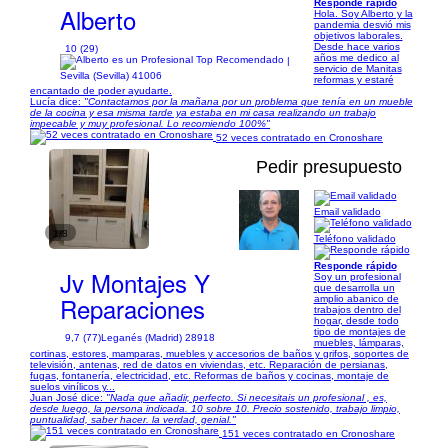
Responde rápido
Alberto
Hola. Soy Alberto y la
pandemia desvió mis
objetivos laborales.
Desde hace varios
10 (29)
años me dedico al
|
servicio de Manitas
Sevilla (Sevilla) 41006
reformas y estaré
encantado de poder ayudarte.
Lucía dice:
"Contactamos por la mañana por un problema que tenía en un mueble
de la cocina y esa misma tarde ya estaba en mi casa realizando un trabajo
impecable y muy profesional. Lo recomiendo 100%"
52 veces contratado en Cronoshare
Pedir presupuesto
Email validado
1/3
Teléfono validado
Responde rápido
Jv Montajes Y
Soy un profesional
que desarrolla un
Reparaciones
amplio abanico de
trabajos dentro del
hogar, desde todo
tipo de montajes de
9,7 (77)
Leganés (Madrid) 28918
muebles, lámparas,
cortinas, estores, mamparas, muebles y accesorios de baños y grifos, soportes de
televisión, antenas, red de datos en viviendas, etc. Reparación de persianas,
fugas, fontanería, electricidad, etc. Reformas de baños y cocinas, montaje de
suelos vinílicos y...
Juan José dice:
"Nada que añadir, perfecto. Si necesitais un profesional , es,
desde luego, la persona indicada. 10 sobre 10. Precio sostenido, trabajo limpio,
puntualidad, saber hacer. la verdad, genial."
151 veces contratado en Cronoshare