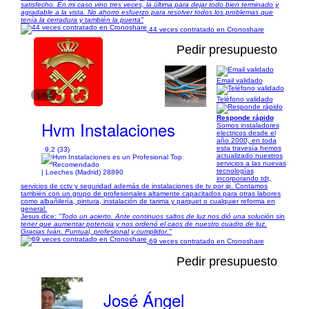
satisfecho. En mi caso vino tres veces, la última para dejar todo bien terminado y
agradable a la vista. No ahorro esfuerzo para resolver todos los problemas que
tenía la cerradura y también la puerta"
44 veces contratado en Cronoshare
Pedir presupuesto
Email validado
1/64
Teléfono validado
Responde rápido
Hvm Instalaciones
Somos instaladores
electricos desde el
año 2000, en toda
esta travesía hemos
9,2 (33)
actualizado nuestros
servicios a las nuevas
tecnologías
| Loeches (Madrid) 28890
incorporando tdt,
servicios de cctv y seguridad además de instalaciones de tv por ip. Contamos
también con un grupo de profesionales altamente capacitados para otras labores
como albañilería, pintura, instalación de tarima y parquet o cualquier reforma en
general.
Jesus dice:
"Todo un acierto. Ante continuos saltos de luz nos dió una solución sin
tener que aumentar potencia y nos ordenó el caos de nuestro cuadro de luz.
Gracias Iván. Puntual, profesional y cumplidor."
69 veces contratado en Cronoshare
Pedir presupuesto
José Ángel