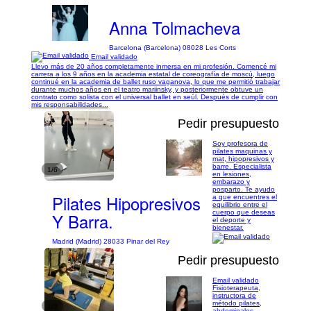
Anna Tolmacheva
Barcelona (Barcelona) 08028 Les Corts
Email validado
Llevo más de 20 años completamente inmersa en mi profesión. Comencé mi
carrera a los 9 años en la academia estatal de coreografía de moscú, luego
continué en la academia de ballet ruso vaganova, lo que me permitió trabajar
durante muchos años en el teatro mariinsky, y posteriormente obtuve un
contrato como solista con el universal ballet en seúl. Después de cumplir con
mis responsabilidades...
Pedir presupuesto
Soy profesora de
pilates maquinas y
mat, hipopresivos y
barre. Especialista
1/6
en lesiones,
embarazo y
posparto. Te ayudo
Pilates Hipopresivos
a que encuentres el
equilibrio entre el
cuerpo que deseas
Y Barra.
el deporte y
bienestar.
Madrid (Madrid) 28033 Pinar del Rey
Pedir presupuesto
Email validado
Fisioterapeuta,
instructora de
método pilates,
1/3
abdominales