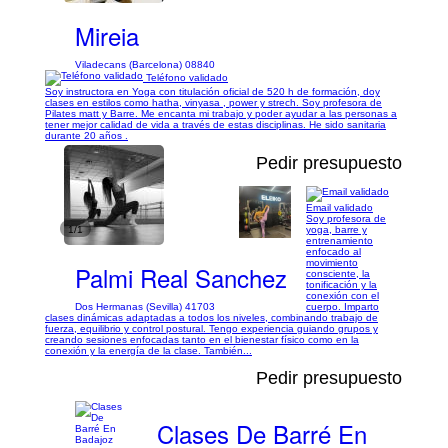
Mireia
Viladecans (Barcelona) 08840
Teléfono validado
Soy instructora en Yoga con titulación oficial de 520 h de formación, doy
clases en estilos como hatha, vinyasa , power y strech. Soy profesora de
Pilates matt y Barre. Me encanta mi trabajo y poder ayudar a las personas a
tener mejor calidad de vida a través de estas disciplinas. He sido sanitaria
durante 20 años .
Pedir presupuesto
Email validado
Soy profesora de
1/1
yoga, barre y
entrenamiento
enfocado al
movimiento
Palmi Real Sanchez
consciente, la
tonificación y la
conexión con el
Dos Hermanas (Sevilla) 41703
cuerpo. Imparto
clases dinámicas adaptadas a todos los niveles, combinando trabajo de
fuerza, equilibrio y control postural. Tengo experiencia guiando grupos y
creando sesiones enfocadas tanto en el bienestar físico como en la
conexión y la energía de la clase. También...
Pedir presupuesto
Clases De Barré En