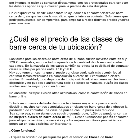
por internet, lo mejor es consultar directamente con los profesionales para conocer
las distintas opciones que ofrecen para la práctica de esta disciplina.
En cualquier caso, desde Cronoshare te ayudamos a encontrar clases de barre
cerca de ti, sin que importe la modalidad que te interesa contratar. Solo tienes que
pedir presupuesto, sin compromiso, para empezar a recibir distintos precios y tarifas
para comparar.
¿Cuál es el precio de las clases de
barre cerca de tu ubicación?
Las tarifas para las clases de barre cerca de tu zona suelen moverse entre 55 € y
120 € mensuales, aunque todo depende de la cantidad de clases contratadas
cada mes. En la mayoría de los casos también se ofrece la posibilidad de contratar
clases sueltas por precios entre 17 € y 20 €.
Hay que tener en cuenta que el precio por clase suele salir más económico al
contratar tarifas mensuales en comparación al coste de ir contratando clases
sueltas. En realidad, todo depende de tu disponibilidad: si no tienes mucho tiempo
disponible y no puedes planificar una serie de clases semanales, quizás las clases
sueltas sean la mejor opción en tu caso.
No obstante, siempre existen otras alternativas, como la contratación de clases de
barre online.
Si todavía no tienes del todo claro que te interese empezar a practicar esta
disciplina, muchos centros especializados en clases de barre cerca de ti ofrecen la
posibilidad de contratar una clase de prueba con un precio más reducido.
Sea como sea, ya no tienes que seguir preguntándote: “¿Dónde puedo encontrar
las
mejores clases de barre cerca de mí
?”. Desde Cronoshare podrás encontrar
justo el tipo de servicio que necesitas y a los mejores monitores para iniciarte o
progresar en esta disciplina tan interesante.
¿Cómo funciona?
- Explica tu solicitud de presupuesto para el servicio de
Clases de barre
.