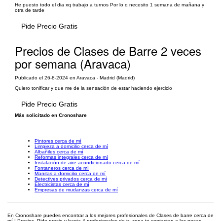
He puesto todo el dia xq trabajo a turnos Por lo q necesito 1 semana de mañana y
otra de tarde
Pide Precio Gratis
Precios de Clases de Barre 2 veces
por semana (Aravaca)
Publicado el 26-8-2024 en Aravaca - Madrid (Madrid)
Quiero tonificar y que me de la sensación de estar haciendo ejercicio
Pide Precio Gratis
Más solicitado en Cronoshare
Pintores cerca de mí
Limpieza a domicilio cerca de mí
Albañiles cerca de mí
Reformas integrales cerca de mí
Instalación de aire acondicionado cerca de mí
Fontaneros cerca de mí
Manitas a domicilio cerca de mí
Detectives privados cerca de mí
Electricistas cerca de mí
Empresas de mudanzas cerca de mí
En Cronoshare puedes encontrar a los mejores profesionales de Clases de barre cerca de
mí | Precios. Pide precio y hasta 4 profesionales de tu zona te contactan a las pocas