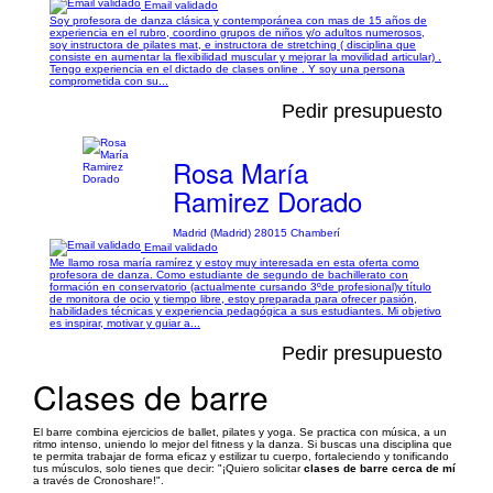
Email validado
Soy profesora de danza clásica y contemporánea con mas de 15 años de
experiencia en el rubro, coordino grupos de niños y/o adultos numerosos,
soy instructora de pilates mat, e instructora de stretching ( disciplina que
consiste en aumentar la flexibilidad muscular y mejorar la movilidad articular) .
Tengo experiencia en el dictado de clases online . Y soy una persona
comprometida con su...
Pedir presupuesto
Rosa María
Ramirez Dorado
Madrid (Madrid) 28015 Chamberí
Email validado
Me llamo rosa maría ramírez y estoy muy interesada en esta oferta como
profesora de danza. Como estudiante de segundo de bachillerato con
formación en conservatorio (actualmente cursando 3ºde profesional)y título
de monitora de ocio y tiempo libre, estoy preparada para ofrecer pasión,
habilidades técnicas y experiencia pedagógica a sus estudiantes. Mi objetivo
es inspirar, motivar y guiar a...
Pedir presupuesto
Clases de barre
El barre combina ejercicios de ballet, pilates y yoga. Se practica con música, a un
ritmo intenso, uniendo lo mejor del fitness y la danza. Si buscas una disciplina que
te permita trabajar de forma eficaz y estilizar tu cuerpo, fortaleciendo y tonificando
tus músculos, solo tienes que decir: "¡Quiero solicitar
clases de barre cerca de mí
a través de Cronoshare!".