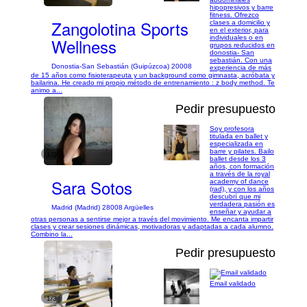
hipopresivos y barre
fitness. Ofrezco
Zangolotina Sports
clases a domicilio y
en el exterior, para
individuales o en
Wellness
grupos reducidos en
donostia- San
sebastián. Con una
Donostia-San Sebastián (Guipúzcoa) 20008
experiencia de más
de 15 años como fisioterapeuta y un background como gimnasta, acróbata y
bailarina. He creado mi propio método de entrenamiento : z body method. Te
animo a...
Pedir presupuesto
Soy profesora
titulada en ballet y
especializada en
barre y pilates. Bailo
1/2
ballet desde los 3
años, con formación
a través de la royal
Sara Sotos
academy of dance
(rad), y con los años
descubrí que mi
verdadera pasión es
Madrid (Madrid) 28008 Argüelles
enseñar y ayudar a
otras personas a sentirse mejor a través del movimiento. Me encanta impartir
clases y crear sesiones dinámicas, motivadoras y adaptadas a cada alumno.
Combino la...
Pedir presupuesto
Email validado
1/3