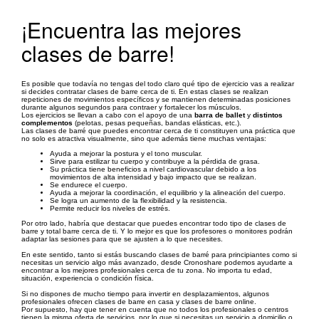
¡Encuentra las mejores
clases de barre!
Es posible que todavía no tengas del todo claro qué tipo de ejercicio vas a realizar
si decides contratar clases de barre cerca de ti. En estas clases se realizan
repeticiones de movimientos específicos y se mantienen determinadas posiciones
durante algunos segundos para contraer y fortalecer los músculos.
Los ejercicios se llevan a cabo con el apoyo de una
barra de ballet
y
distintos
complementos
(pelotas, pesas pequeñas, bandas elásticas, etc.).
Las clases de barré que puedes encontrar cerca de ti constituyen una práctica que
no solo es atractiva visualmente, sino que además tiene muchas ventajas:
Ayuda a mejorar la postura y el tono muscular.
Sirve para estilizar tu cuerpo y contribuye a la pérdida de grasa.
Su práctica tiene beneficios a nivel cardiovascular debido a los
movimientos de alta intensidad y bajo impacto que se realizan.
Se endurece el cuerpo.
Ayuda a mejorar la coordinación, el equilibrio y la alineación del cuerpo.
Se logra un aumento de la flexibilidad y la resistencia.
Permite reducir los niveles de estrés.
Por otro lado, habría que destacar que puedes encontrar todo tipo de clases de
barre y total barre cerca de ti. Y lo mejor es que los profesores o monitores podrán
adaptar las sesiones para que se ajusten a lo que necesites.
En este sentido, tanto si estás buscando clases de barré para principiantes como si
necesitas un servicio algo más avanzado, desde Cronoshare podemos ayudarte a
encontrar a los mejores profesionales cerca de tu zona. No importa tu edad,
situación, experiencia o condición física.
Si no dispones de mucho tiempo para invertir en desplazamientos, algunos
profesionales ofrecen clases de barre en casa y clases de barre online.
Por supuesto, hay que tener en cuenta que no todos los profesionales o centros
tienen la misma oferta de servicios, por lo que si necesitas un servicio a domicilio o