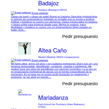
Badajoz
Badajoz (Badajoz) 06010
Email validado
Clases de barré y clases de ballet fitness en badajoz Descubre mybarreclass,
el método de entrenamiento inspirado en el ballet que te ayuda a tonificar,
estilizar y fortalecer tu cuerpo con elegancia. Clases presenciales en badajoz
y clases online para entrenar desde casa. Mejora tu postura, gana
flexibilidad y fortalece tu cuerpo con un entrenamiento fitnes basado en
ballet. Este...
Pedir presupuesto
Altea Caño
Madrid (Madrid) 28024 Campamento
Email validado
Me llamo altea, tengo 19 años y soy bailarina profesional. Dicen que soy una
persona responsable, disciplinada, constante, creativa e inteligente. Me
gradué hace dos años de bachillerato con mención honorífica y a su vez en
el conservatorio profesional de danza con el premio extraordinario de la
promoción. En el paso por el conser recibí formación en pedagogía y
anatomía, se me abrió un mundo....
Pedir presupuesto
Mariadanza
Sant Antoni de Portmany (Islas Baleares)
07820