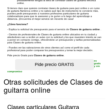
probablemente tengas la idea de contratar clases de guitarra eléctrica
online.
Si tienes claro que quieres contratar clases de guitarra para jazz online o un curso
de guitarra flamenca online y no sabes qué tipo de instrumento te conviene más,
puedes pedir presupuesto a nuestros profesores particulares de guitarra
colaboradores para que te asesoren y te guíen a lo largo del aprendizaje a
distancia. ¡Encuentra el mejor servicio sin moverte de casa!
¿Cómo funciona?
- Explica tu solicitud de presupuesto para el servicio de
Clases de guitarra online
.
- Cientos de profesionales de Clases de guitarra online ubicados en tu ciudad y
alrededores van a recibir un aviso con tu solicitud y los que muestren interés se van
a poner en contacto contigo, ofreciéndote un presupuesto y tarifas personalizadas
para Clases de guitarra online.
- Puedes ver las valoraciones de otros clientes así como el perfil de cada
profesional para poder comparar los presupuestos y tomar la mejor decisión.
Pide precio Gratis para
Clases de guitarra online
.
es
gratis
y sin
compromiso
Otras solicitudes de Clases de
guitarra online
Clases particulares Guitarra