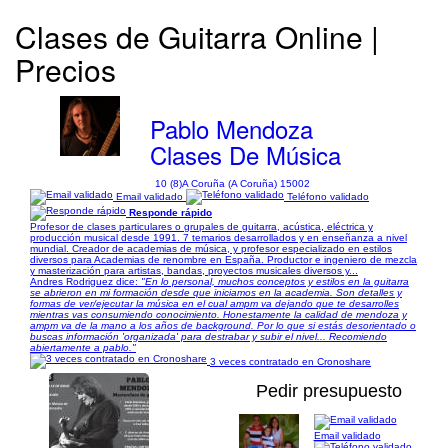
Clases de Guitarra Online |
Precios
Pablo Mendoza
Clases De Música
10 (8)
A Coruña (A Coruña) 15002
Email validado
Teléfono validado
Responde rápido
Profesor de clases particulares o grupales de guitarra, acústica, eléctrica y
producción musical desde 1991. 7 temarios desarrollados y en enseñanza a nivel
mundial. Creador de academias de música, y profesor especializado en estilos
diversos para Academias de renombre en España. Productor e ingeniero de mezcla
y masterización para artistas, bandas, proyectos musicales diversos y...
Andres Rodriguez dice:
"En lo personal, muchos conceptos y estilos en la guitarra
se abrieron en mi formación desde que iniciamos en la academia. Son detalles y
formas de ver/ejecutar la música en el cual ampm va dejando que te desarrolles
mientras vas consumiendo conocimiento. Honestamente la calidad de mendoza y
ampm va de la mano a los años de background. Por lo que si estás desorientado o
buscas información 'organizada' para destrabar y subir el nivel... Recomiendo
abiertamente a pablo."
3 veces contratado en Cronoshare
Pedir presupuesto
Email validado