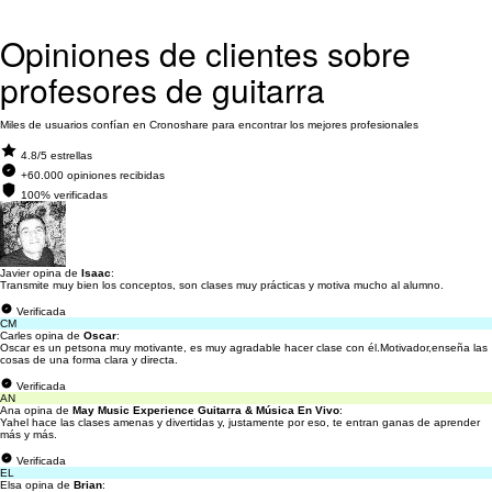
Opiniones de clientes sobre
profesores de guitarra
Miles de usuarios confían en Cronoshare para encontrar los mejores profesionales
4.8/5 estrellas
+60.000 opiniones recibidas
100% verificadas
Javier opina de
Isaac
:
Transmite muy bien los conceptos, son clases muy prácticas y motiva mucho al alumno.
Verificada
CM
Carles opina de
Oscar
:
Oscar es un petsona muy motivante, es muy agradable hacer clase con él.Motivador,enseña las
cosas de una forma clara y directa.
Verificada
AN
Ana opina de
May Music Experience Guitarra & Música En Vivo
:
Yahel hace las clases amenas y divertidas y, justamente por eso, te entran ganas de aprender
más y más.
Verificada
EL
Elsa opina de
Brian
: