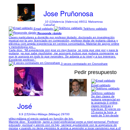
Jose Pruñonosa
10 (1)
Valencia (Valencia) 46011 Malvarrosa
Cabañal
Email validado
Teléfono validado
Responde rápido
Clases particulares a domicilio por profesor titulado: doctorado en investigación
musical por la upv, licenciado en composición, profesor titular de guitarra clásica y
eléctrica com amplia experiencia en centros concertados. Material de apoyo online
y metodología pro...
Carla dice:
"Mi experiencia con jose es muy buena, se nota que vive por y para la
guitarra, ya que sabe muchisimo, me aconsejo incluso que guitarra comprarme ya
que te asesora en todo lo que necesites. Se adapta a tu nivel y a tus intereses.
Excelente profesor."
3 veces contratado en Cronoshare
Pedir presupuesto
Email validado
1/9
Teléfono validado
Se dan clases de
guitarra presencial en
José
la axarquia ó online,
clases teóricas y
prácticas. El precio es
15 euros la hora, a
9,9 (15)
Vélez-Málaga (Málaga) 29700
partir de 5 km desde
vélez-málaga el precio variará en función de km.
Manme dice:
"Excelente, tanto a nivel profesional como a nivel personal. Profesor
educado, puntual y atento con mi hijo, siempre ayudándole con la asignatura de
música y cuando no tiene ejercicios le anima a aprender a tocar canciones que a él