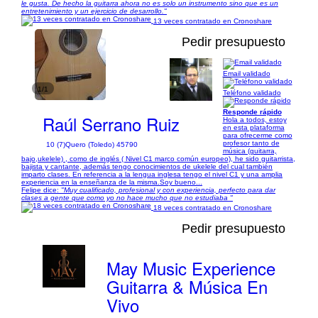
le gusta. De hecho la guitarra ahora no es solo un instrumento sino que es un
entretenimiento y un ejercicio de desarrollo."
13 veces contratado en Cronoshare
Pedir presupuesto
Email validado
1/1
Teléfono validado
Responde rápido
Raúl Serrano Ruiz
Hola a todos, estoy
en esta plataforma
para ofrecerme como
profesor tanto de
10 (7)
Quero (Toledo) 45790
música (guitarra,
bajo,ukelele) , como de inglés ( Nivel C1 marco común europeo), he sido guitarrista,
bajista y cantante, además tengo conocimientos de ukelele del cual también
imparto clases. En referencia a la lengua inglesa tengo el nivel C1 y una amplia
experiencia en la enseñanza de la misma.Soy bueno...
Felipe dice:
"Muy cualificado, profesional y con experiencia, perfecto para dar
clases a gente que como yo no hace mucho que no estudiaba "
18 veces contratado en Cronoshare
Pedir presupuesto
May Music Experience
Guitarra & Música En
Vivo