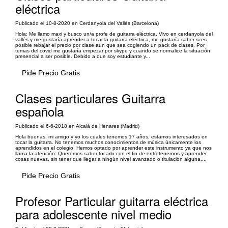
eléctrica
Publicado el 10-8-2020 en Cerdanyola del Vallès (Barcelona)
Hola: Me llamo maxi y busco un/a profe de guitarra eléctrica. Vivo en cerdanyola del
vallès y me gustaría aprender a tocar la guitarra eléctrica, me gustaría saber si es
posible rebajar el precio por clase aun que sea cogiendo un pack de clases. Por
temas del covid me gustaría empezar por skype y cuando se normalice la situación
presencial a ser posible. Debido a que soy estudiante y...
Pide Precio Gratis
Clases particulares Guitarra
española
Publicado el 6-6-2018 en Alcalá de Henares (Madrid)
Hola buenas, mi amigo y yo los cuales tenemos 17 años, estamos interesados en
tocar la guitarra. No tenemos muchos conocimientos de música únicamente los
aprendidos en el colegio. Hemos optado por aprender este instrumento ya que nos
llama la atención. Queremos saber tocarlo con el fin de entretenernos y aprender
cosas nuevas, sin tener que llegar a ningún nivel avanzado o titulación alguna,...
Pide Precio Gratis
Profesor Particular guitarra eléctrica
para adolescente nivel medio