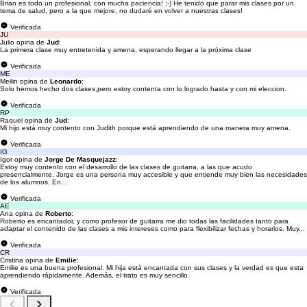
Brian es todo un profesional, con mucha paciencia! ;-) He tenido que parar mis clases por un
tema de salud, pero a la que mejore, no dudaré en volver a nuestras clases!
Verificada
JU
Julio opina de
Jud
:
La primera clase muy entretenida y amena, esperando llegar a la próxima clase
Verificada
ME
Meilin opina de
Leonardo
:
Solo hemos hecho dos clases,pero estoy contenta con lo logrado hasta y con mi eleccion.
Verificada
RP
Raquel opina de
Jud
:
Mi hijo está muy contento con Judith porque está aprendiendo de una manera muy amena.
Verificada
IG
Igor opina de
Jorge De Masquejazz
:
Estoy muy contento con el desarrollo de las clases de guitarra, a las que acudo
presencialmente. Jorge es una persona muy accesible y que entiende muy bien las necesidades
de los alumnos. En...
Verificada
AE
Ana opina de
Roberto
:
Roberto es encantador, y como profesor de guitarra me dio todas las facilidades tanto para
adaptar el contenido de las clases a mis intereses como para flexibilizar fechas y horarios. Muy...
Verificada
CR
Cristina opina de
Emilie
:
Emilie es una buena profesional. Mi hija está encantada con sus clases y la verdad es que esta
aprendiendo rápidamente. Además, el trato es muy sencillo.
Verificada