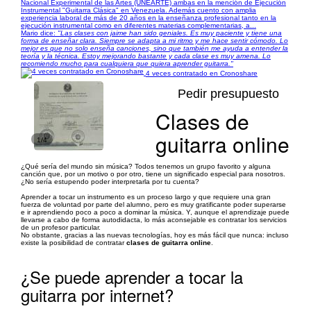
Nacional Experimental de las Artes (UNEARTE) ambas en la mención de Ejecución
Instrumental "Guitarra Clásica" en Venezuela. Además cuento con amplia
experiencia laboral de más de 20 años en la enseñanza profesional tanto en la
ejecución instrumental como en diferentes materias complementarias, a...
Mario dice:
"Las clases con jaime han sido geniales. Es muy paciente y tiene una
forma de enseñar clara. Siempre se adapta a mi ritmo y me hace sentir cómodo. Lo
mejor es que no solo enseña canciones, sino que también me ayuda a entender la
teoría y la técnica. Estoy mejorando bastante y cada clase es muy amena. Lo
recomiendo mucho para cualquiera que quiera aprender guitarra."
4 veces contratado en Cronoshare
Pedir presupuesto
Clases de
guitarra online
1/4
¿Qué sería del mundo sin música? Todos tenemos un grupo favorito y alguna
canción que, por un motivo o por otro, tiene un significado especial para nosotros.
¿No sería estupendo poder interpretarla por tu cuenta?
Aprender a tocar un instrumento es un proceso largo y que requiere una gran
fuerza de voluntad por parte del alumno, pero es muy gratificante poder superarse
e ir aprendiendo poco a poco a dominar la música. Y, aunque el aprendizaje puede
llevarse a cabo de forma autodidacta, lo más aconsejable es contratar los servicios
de un profesor particular.
No obstante, gracias a las nuevas tecnologías, hoy es más fácil que nunca: incluso
existe la posibilidad de contratar
clases de guitarra online
.
¿Se puede aprender a tocar la
guitarra por internet?