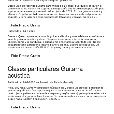
Publicado el 28-3-2021 en Sagunt/Sagunto (Valencia)
Busco un/a profesor de guitarra para mi hijo de 14 años, que quiere entrar en el
conservatorio de música de sagunto y me gustaría que recibiese preparación para
la prueba de acceso que se realizará en junio de 2021. Él toca guitarra clásica y
eléctrica. Él ya ha recibido cuatro años de clases en una escuela del puerto de
sagunto, y tiene algunos conocimientos de tablaturas, escalas, arpegios y...
Pide Precio Gratis
Publicado el 14-5-2020
Buenas. Quiero aprender a tocar la guitarra eléctrica y más adelante enseñarme a
tocar la guitarra acústica y clase. Después enseñarme a tocar la mandolina,
ukelele, banjo y la bandurria. Y cuando me enseñarás a tocar todo eso. No me
desagradecerìa aprender a tocar el piano u organo. Espero su respuesta. Un
saludo cordial. Hasta adiós 👋. P. D.: soy muy torpe y me cuesta mucho...
Pide Precio Gratis
Clases particulares Guitarra
acústica
Publicado el 28-2-2020 en Pozuelo de Alarcón (Madrid)
Hola, Soy rosa. Canto y compongo música indie y busco un profesor particular de
guitarra española/acústica para mejorar al tocar temas en directo. Ya sé tocar lo
básico (acompañarme con acordes mayores y algún menor), pero quiero saber más
teoría musical y ganar soltura tocando. Te dejo mis redes sociales por si quieres ver
lo qué hago: Spotify: https://open. Spotify....
Pide Precio Gratis