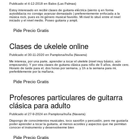
Publicado el 4-12-2018 en Balos (Las Palmas)
Estoy interesado en recibir clases de guitarra eléctrica (siento q en forma
autodidacta no consigo avanzar demasiado ) preferentemente enfocada a la
música rock, pues es mi género musical favorito. Mi nivel lo situó entre el nivel
iniciado y el nivel medio. Poseo guitarra y ampli.
Pide Precio Gratis
Clases de ukelele online
Publicado el 30-11-2020 en Pamplona/Iruña (Navarra)
Me interesa, por una parte, aprender a tocar el ukelele (nivel muy básico, aún
empezando). Y por otra clases de guitarra clásica para niño de 5 años, desde cero.
Horario de tarde para el, dos horas por semana, y 1h a la semana para mi,
preferiblemente por la mañana.
Pide Precio Gratis
Profesores particulares de guitarra
clásica para adulto
Publicado el 27-9-2024 en Pamplona/Iruña (Navarra)
Dispongo de conocimientos musicales, toco saxofón y percusión, pero me gustaría
poder aprender a tocar la guitarra, al menos acordes y aspectos que me permitan
conocer el instrumento y desenvolverme bien
Pide Precio Gratis