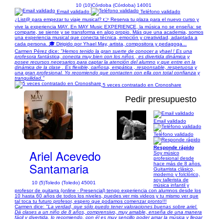
10 (10)
Córdoba (Córdoba) 14001
Email validado
Teléfono validado
¿List@ para empezar tu viaje musical? 👉 Reserva tu plaza para el nuevo curso y
vive la experiencia MAY. En MAY Music EXPERIENCE, la música no se enseña: se
comparte, se siente y se transforma en algo propio. Más que una academia, somos
una experiencia musical que conecta técnica, emoción y creatividad, adaptada a
cada persona. 🎓 Dirigido por Yhael May, artista, compositora y pedagoga...
Carmen Pérez dice:
"Hemos tenido la gran suerte de conocer a yhael ! Es una
profesora fantástica, conecta muy bien con los niños , es divertida dinámica y
posee recursos necesarios para captar la atención del alumno y que entre en la
dinámica de la clase . Es flexible, carñosa, empática , responsable, respetuosa y
una gran profesional. Yo recomiendo que contacten con ella con total confianza y
tranquilidad."
5 veces contratado en Cronoshare
Pedir presupuesto
Email validado
1/5
Teléfono validado
Responde rápido
Ariel Acevedo
Soy músico
profesional desde
Santamaria
hace más de 8 años.
Guitarrista clásico,
moderno y folclórico,
soy tallerista de
10 (5)
Toledo (Toledo) 45001
música infantil y
profesor de guitarra (online - Presencial) tengo experiencia con alumnos desde los
10 hasta 60 años de todos los niveles, puedes ver mis videos y tu mismo ver que
tal toca tu futuro profesor, espero que podamos comenzar pronto!!!
Carmen dice:
"La verdad, que sólo puedo tener valoraciones buenas sobre ariel.
Dá clases a un niño de 8 años, comprensivo, muy amable, enseña de una manera
fácil y divertida, lo recomiendo, con él es muy sencillo poder amar la música y llegar