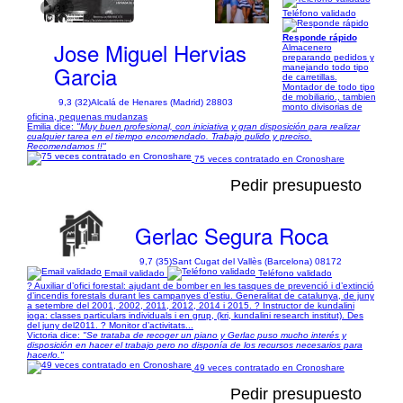
1/31
Teléfono validado
Responde rápido
Jose Miguel Hervias
Almacenero
preparando pedidos y
Garcia
manejando todo tipo
de carretillas.
Montador de todo tipo
de mobiliario., tambien
9,3 (32)
Alcalá de Henares (Madrid) 28803
monto divisorias de
oficina, pequenas mudanzas
Emilia dice:
"Muy buen profesional, con iniciativa y gran disposición para realizar
cualquier tarea en el tiempo encomendado. Trabajo pulido y preciso.
Recomendamos !!"
75 veces contratado en Cronoshare
Pedir presupuesto
Gerlac Segura Roca
9,7 (35)
Sant Cugat del Vallès (Barcelona) 08172
Email validado
Teléfono validado
? Auxiliar d’ofici forestal: ajudant de bomber en les tasques de prevenció i d’extinció
d’incendis forestals durant les campanyes d’estiu. Generalitat de catalunya, de juny
a setembre del 2001, 2002, 2011, 2012, 2014 i 2015. ? Instructor de kundalini
ioga: classes particulars individuals i en grup, (kri, kundalini research institut). Des
del juny del2011. ? Monitor d’activitats...
Victoria dice:
"Se trataba de recoger un piano y Gerlac puso mucho interés y
disposición en hacer el trabajo pero no disponía de los recursos necesarios para
hacerlo."
49 veces contratado en Cronoshare
Pedir presupuesto