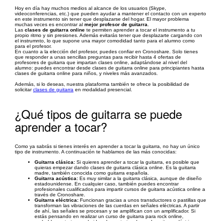
Hoy en día hay muchos medios al alcance de los usuarios (Skype,
videoconferencias, etc.) que pueden ayudar a mantener el contacto con un experto
en este instrumento sin tener que desplazarse del hogar. El mayor problema
muchas veces es encontrar al
mejor profesor de guitarra
.
Las
clases de guitarra online
te permiten aprender a tocar el instrumento a tu
propio ritmo y sin presiones. Además evitarás tener que desplazarte cargando con
el instrumnto, lo que supone una mayor comodidad tanto para el alumno como
para el profesor.
En cuanto a la elección del profesor, puedes confiar en Cronoshare. Solo tienes
que responder a unas sencillas preguntas para recibir hasta 4 ofertas de
profesores de guitarra que impartan clases online, adaptándose al nivel del
alumno: puedes encontrar desde clases de guitarra online para principiantes hasta
clases de guitarra online para niños, y niveles más avanzados.
Además, si lo deseas, nuestra plataforma también te ofrece la posibilidad de
solicitar
clases de guitarra
en modalidad presencial.
¿Qué tipos de guitarra se puede
aprender a tocar?
Como ya sabrás si tienes interés en aprender a tocar la guitarra, no hay un único
tipo de instrumento. A continuación te hablamos de las más conocidas:
Guitarra clásica:
Si quieres aprender a tocar la guitarra, es posible que
quieras empezar dando clases de guitarra clásica online. Es la guitarra
madre, también conocida como guitarra española.
Guitarra acústica:
Es muy similar a la guitarra clásica, aunque de diseño
estadounidense. En cualquier caso, también puedes encontrar
profesionales cualificados para impartir cursos de guitarra acústica online a
través de Cronoshare.
Guitarra eléctrica:
Funcionan gracias a unos transductores o pastillas que
transforman las vibraciones de las cuerdas en señales eléctricas. A partir
de ahí, las señales se procesan y se amplifican con un amplificador. Si
estás pensando en realizar un curso de guitarra para rock online,