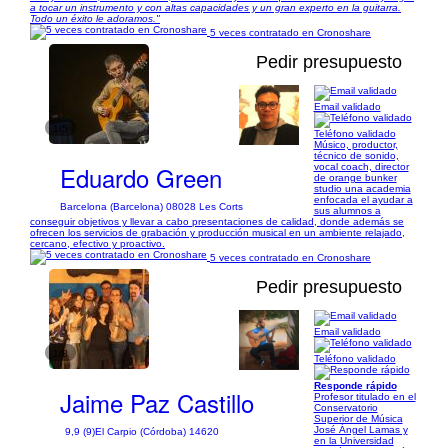
a tocar un instrumento y con altas capacidades y un gran experto en la guitarra.
Todo un éxito le adoramos."
5 veces contratado en Cronoshare
Pedir presupuesto
Email validado
1/5
Teléfono validado
Músico, productor,
técnico de sonido,
Eduardo Green
vocal coach, director
de orange bunker
studio una academia
enfocada el ayudar a
Barcelona (Barcelona) 08028 Les Corts
sus alumnos a
conseguir objetivos y llevar a cabo presentaciones de calidad, donde además se
ofrecen los servicios de grabación y producción musical en un ambiente relajado,
cercano, efectivo y proactivo.
5 veces contratado en Cronoshare
Pedir presupuesto
Email validado
1/8
Teléfono validado
Responde rápido
Jaime Paz Castillo
Profesor titulado en el
Conservatorio
Superior de Música
José Ángel Lamas y
9,9 (9)
El Carpio (Córdoba) 14620
en la Universidad