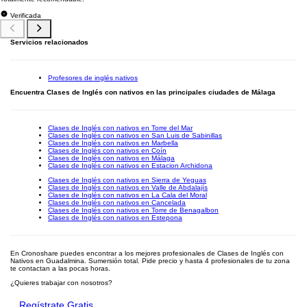
Verificada
Servicios relacionados
Profesores de inglés nativos
Encuentra Clases de Inglés con nativos en las principales ciudades de Málaga
Clases de Inglés con nativos en Torre del Mar
Clases de Inglés con nativos en San Luis de Sabinillas
Clases de Inglés con nativos en Marbella
Clases de Inglés con nativos en Coín
Clases de Inglés con nativos en Málaga
Clases de Inglés con nativos en Estacion Archidona
Clases de Inglés con nativos en Sierra de Yeguas
Clases de Inglés con nativos en Valle de Abdalajís
Clases de Inglés con nativos en La Cala del Moral
Clases de Inglés con nativos en Cancelada
Clases de Inglés con nativos en Torre de Benagalbon
Clases de Inglés con nativos en Estepona
En Cronoshare puedes encontrar a los mejores profesionales de Clases de Inglés con
Nativos en Guadalmina. Sumersión total. Pide precio y hasta 4 profesionales de tu zona
te contactan a las pocas horas.
¿Quieres trabajar con nosotros?
Regístrate Gratis