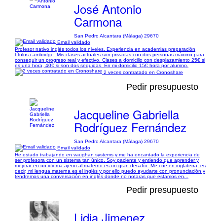
José Antonio
Carmona
San Pedro Alcantara (Málaga) 29670
Email validado
Profesor nativo inglés todos los niveles. Experiencia en academias preparación
títulos cambridge. Mis clases actuales son privadas con dos personas máximo para
conseguir un progreso real y efectivo. Clases a domicilio con desplazamiento 25€ si
es una hora, 40€ si son dos seguidas. En mi domicilio 15€ hora por alumno.
2 veces contratado en Cronoshare
Pedir presupuesto
Jacqueline Gabriella
Rodríguez Fernández
San Pedro Alcantara (Málaga) 29670
Email validado
He estado trabajando en vaughan systems y me ha encantado la experiencia de
ser profesora con un sistema tan único. Soy paciente y entiendo que aprender y
mejorar en un idioma ajeno al materno es un gran desafío. Me críe en inglaterra, es
decir, mi lengua materna es el inglés y por ello puedo ayudarte con pronunciación y
tendremos una conversación en inglés donde no notaras que estamos en...
Pedir presupuesto
Lidia Jimenez