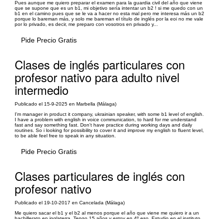
Pues aunque me quiero preparar el examen para la guardia civil del año que viene
que se supone que es un b1, mi objetivo sería intentar un b2 ! si me quedo con un
b1 en el camino pues que se le va a hacer no esta mal pero me interesa más un b2
porque lo bareman más, y solo me bareman el título de inglés por la eoi no me vale
por lo privado, es decir, me preparo con vosotros en privado y...
Pide Precio Gratis
Clases de inglés particulares con
profesor nativo para adulto nivel
intermedio
Publicado el 15-9-2025 en Marbella (Málaga)
I'm manager in product it company, ukrainian speaker, with some b1 level of english.
I have a problem with english in voice communication, to hard for me understand
fast and say something fast. Don't have practice during working days and daily
routines. So i looking for possibility to cover it and improve my english to fluent level,
to be able feel free to speak in any situation.
Pide Precio Gratis
Clases particulares de inglés con
profesor nativo
Publicado el 19-10-2017 en Cancelada (Málaga)
Me quiero sacar el b1 y el b2 al menos porque el año que viene me quiero ir a un
bachillerato en inglaterra. Tengo 15 años y estoy en 4º eso. Estudio en el instituto