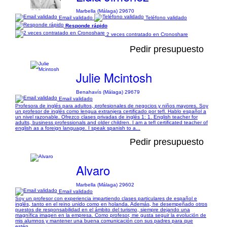
Marbella (Málaga) 29670
Email validado
Teléfono validado
Responde rápido
2 veces contratado en Cronoshare
Pedir presupuesto
Julie Mcintosh
Benahavís (Málaga) 29679
Email validado
Profesora de inglés para adultos, profesionales de negocios y niños mayores. Soy
un profesor de inglés como lengua extranjera certificado por tefl. Hablo español a
un nivel razonable. Ofrezco clases privadas de inglés 1: 1. English teacher for
adults, business professionals and older children. I am a tefl certificated teacher of
english as a foreign language. I speak spanish to a...
Pedir presupuesto
Alvaro
Marbella (Málaga) 29602
Email validado
Soy un profesor con experiencia impartiendo clases particulares de español e
inglés, tanto en el reino unido como en holanda. Además, he desempeñado otros
puestos de responsabilidad en el ámbito del turismo, siempre dejando una
magnífica imagen en la empresa. Como profesor, me gusta seguir la evolución de
mis alumnos y mantener una buena comunicación con sus padres para que
estén...