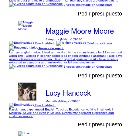
tácticas para una mejor pronunciacion. También doy clases a profesionales ...
2 veces contratado en Cronoshare
Pedir presupuesto
Maggie Moore Moore
Estepona (Málaga) 29680
Email validado
Teléfono validado
Responde rápido
I am an english nativo. I lived and worked in the canary islands for 12 years, during
which time i worked in spanish schools as english language assistant, i also gave
private classes in conversation. Having spent 4 years in the uk i have recently
relocated to estepona and am looking for full time employment.
1 veces contratado en Cronoshare
Pedir presupuesto
Lucy Hancock
Marbella (Málaga) 29660
Email validado
Passionate, experienced English Teacher. Experience working in schools in
Marbella, Seville and even in Mexico. Events management experience and
customer service.
Pedir presupuesto