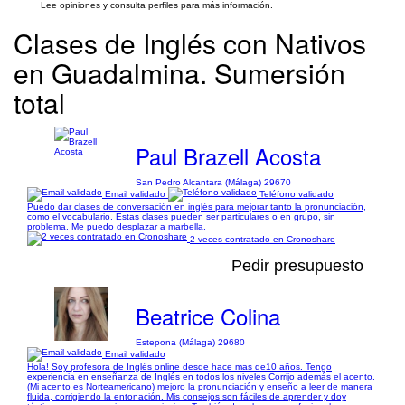
Lee opiniones y consulta perfiles para más información.
Clases de Inglés con Nativos
en Guadalmina. Sumersión
total
Paul Brazell Acosta
San Pedro Alcantara (Málaga) 29670
Email validado
Teléfono validado
Puedo dar clases de conversación en inglés para mejorar tanto la pronunciación,
como el vocabulario. Estas clases pueden ser particulares o en grupo, sin
problema. Me puedo desplazar a marbella.
2 veces contratado en Cronoshare
Pedir presupuesto
Beatrice Colina
Estepona (Málaga) 29680
Email validado
Hola! Soy profesora de Inglés online desde hace mas de10 años. Tengo
experiencia en enseñanza de Inglés en todos los niveles Corrijo además el acento.
(Mi acento es Norteamericano) mejoro la pronunciación y enseño a leer de manera
fluida, corrigiendo la entonación. Mis consejos son fáciles de aprender y doy