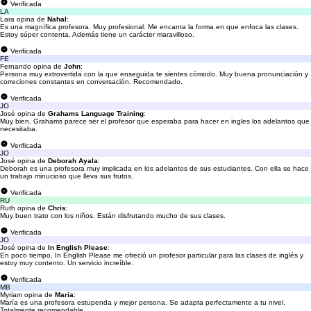
Verificada
LA
Lara opina de
Nahal
:
Es una magnífica profesora. Muy profesional. Me encanta la forma en que enfoca las clases.
Estoy súper contenta. Además tiene un carácter maravilloso.
Verificada
FE
Fernando opina de
John
:
Persona muy extrovertida con la que enseguida te sientes cómodo. Muy buena pronunciación y
correciones constantes en conversación. Recomendado.
Verificada
JO
José opina de
Grahams Language Training
:
Muy bien, Grahams parece ser el profesor que esperaba para hacer en ingles los adelantos que
necesitaba.
Verificada
JO
José opina de
Deborah Ayala
:
Deborah es una profesora muy implicada en los adelantos de sus estudiantes. Con ella se hace
un trabajo minucioso que lleva sus frutos.
Verificada
RU
Ruth opina de
Chris
:
Muy buen trato con los niños. Están disfrutando mucho de sus clases.
Verificada
JO
José opina de
In English Please
:
En poco tiempo, In English Please me ofreció un profesor particular para las clases de inglés y
estoy muy contento. Un servicio increíble.
Verificada
MB
Myriam opina de
Maria
:
María es una profesora estupenda y mejor persona. Se adapta perfectamente a tu nivel.
Totalmente recomendable.