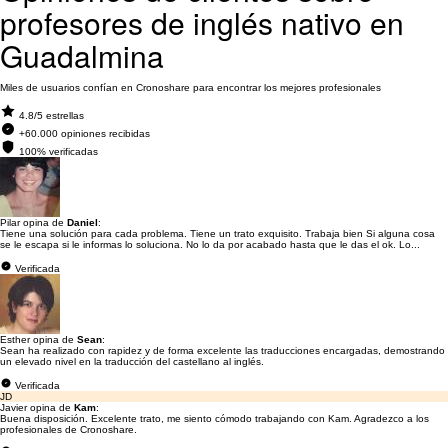
profesores de inglés nativo en
Guadalmina
Miles de usuarios confían en Cronoshare para encontrar los mejores profesionales
4.8/5 estrellas
+60.000 opiniones recibidas
100% verificadas
Pilar opina de
Daniel
:
Tiene una solución para cada problema. Tiene un trato exquisito. Trabaja bien Si alguna cosa
se le escapa si le informas lo soluciona. No lo da por acabado hasta que le das el ok. Lo...
Verificada
Esther opina de
Sean
:
Sean ha realizado con rapidez y de forma excelente las traducciones encargadas, demostrando
un elevado nivel en la traducción del castellano al inglés.
Verificada
JD
Javier opina de
Kam
:
Buena disposición. Excelente trato, me siento cómodo trabajando con Kam. Agradezco a los
profesionales de Cronoshare.