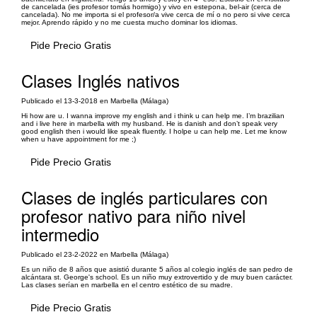
de cancelada (ies profesor tomás hormigo) y vivo en estepona, bel-air (cerca de
cancelada). No me importa si el profesor/a vive cerca de mí o no pero si vive cerca
mejor. Aprendo rápido y no me cuesta mucho dominar los idiomas.
Pide Precio Gratis
Clases Inglés nativos
Publicado el 13-3-2018 en Marbella (Málaga)
Hi how are u. I wanna improve my english and i think u can help me. I’m brazilian
and i live here in marbella with my husband. He is danish and don’t speak very
good english then i would like speak fluently. I holpe u can help me. Let me know
when u have appointment for me ;)
Pide Precio Gratis
Clases de inglés particulares con
profesor nativo para niño nivel
intermedio
Publicado el 23-2-2022 en Marbella (Málaga)
Es un niño de 8 años que asistió durante 5 años al colegio inglés de san pedro de
alcántara st. George's school. Es un niño muy extrovertido y de muy buen carácter.
Las clases serían en marbella en el centro estético de su madre.
Pide Precio Gratis