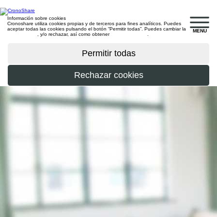
Información sobre cookies
Cronoshare utiliza cookies propias y de terceros para fines analíticos. Puedes
aceptar todas las cookies pulsando el botón “Permitir todas”. Puedes cambiar la
MENU
configuración
, y/o rechazar, así como obtener
más información
.