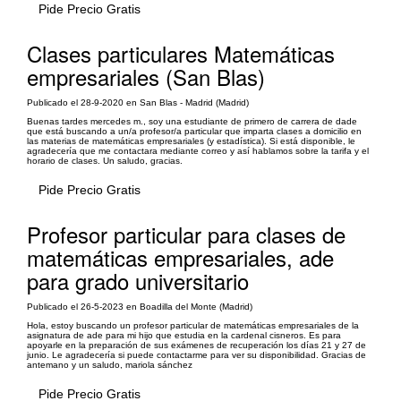
Pide Precio Gratis
Clases particulares Matemáticas
empresariales (San Blas)
Publicado el 28-9-2020 en San Blas - Madrid (Madrid)
Buenas tardes mercedes m., soy una estudiante de primero de carrera de dade
que está buscando a un/a profesor/a particular que imparta clases a domicilio en
las materias de matemáticas empresariales (y estadística). Si está disponible, le
agradecería que me contactara mediante correo y así hablamos sobre la tarifa y el
horario de clases. Un saludo, gracias.
Pide Precio Gratis
Profesor particular para clases de
matemáticas empresariales, ade
para grado universitario
Publicado el 26-5-2023 en Boadilla del Monte (Madrid)
Hola, estoy buscando un profesor particular de matemáticas empresariales de la
asignatura de ade para mi hijo que estudia en la cardenal cisneros. Es para
apoyarle en la preparación de sus exámenes de recuperación los días 21 y 27 de
junio. Le agradecería si puede contactarme para ver su disponibilidad. Gracias de
antemano y un saludo, mariola sánchez
Pide Precio Gratis