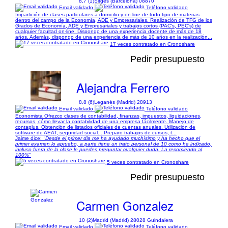
8,7 (1)
Sitges (Barcelona) 08870
Email validado
Teléfono validado
Impartición de clases particulares a domicilio y on-line de todo tipo de materias
dentro del campo de la Economía, ADE y Empresariales. Realización de TFG de los
Grados de Economía, ADE y Empresariales y trabajos cortos (PAC's, PEC's) de
cualquier facultad on-line. Dispongo de una experiencia docente de más de 18
años. Además, dispongo de una experiencia de más de 10 años en la realización...
17 veces contratado en Cronoshare
Pedir presupuesto
Alejandra Ferrero
8,8 (6)
Leganés (Madrid) 28913
Email validado
Teléfono validado
Economista Ofrezco clases de contabilidad, finanzas, impuestos, liquidaciones,
recursos, cómo llevar la contabilidad de una empresa fácilmente. Manejo de
contaplus. Obtención de listados oficiales de cuentas anuales. Utilización de
software de AEAT, seguridad social... Preparo trabajos de cursos, t...
Jaime dice:
"Desde el primer dia me ha ayudado muchísimo y ha hecho que el
primer examen lo apruebo, a parte tiene un trato personal de 10 como he indicado,
incluso fuera de la clase le puedes preguntar cualquier duda. La recomiendo al
100%"
5 veces contratado en Cronoshare
Pedir presupuesto
Carmen Gonzalez
10 (2)
Madrid (Madrid) 28028 Guindalera
Email validado
Teléfono validado