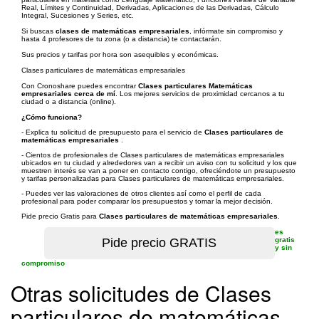
Real, Límites y Continuidad, Derivadas, Aplicaciones de las Derivadas, Cálculo
Integral, Sucesiones y Series, etc.
Si buscas
clases de matemáticas empresariales
, infórmate sin compromiso y
hasta 4 profesores de tu zona (o a distancia) te contactarán.
Sus precios y tarifas por hora son asequibles y económicas.
Clases particulares de matemáticas empresariales
Con Cronoshare puedes encontrar
Clases particulares Matemáticas
empresariales cerca de mí
. Los mejores servicios de proximidad cercanos a tu
ciudad o a distancia (online).
¿Cómo funciona?
- Explica tu solicitud de presupuesto para el servicio de
Clases particulares de
matemáticas empresariales
.
- Cientos de profesionales de Clases particulares de matemáticas empresariales
ubicados en tu ciudad y alrededores van a recibir un aviso con tu solicitud y los que
muestren interés se van a poner en contacto contigo, ofreciéndote un presupuesto
y tarifas personalizadas para Clases particulares de matemáticas empresariales.
- Puedes ver las valoraciones de otros clientes así como el perfil de cada
profesional para poder comparar los presupuestos y tomar la mejor decisión.
Pide precio Gratis para
Clases particulares de matemáticas empresariales
.
es
gratis
y sin
compromiso
Otras solicitudes de Clases
particulares de matemáticas