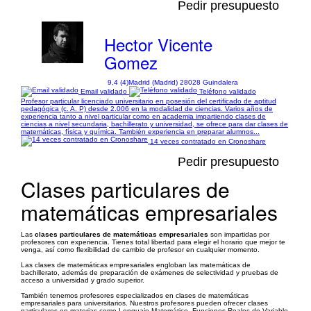
Pedir presupuesto
Hector Vicente
Gomez
9,4 (4)
Madrid (Madrid) 28028 Guindalera
Email validado
Teléfono validado
Profesor particular licenciado universitario en posesión del certificado de aptitud
pedagógica (c. A. P) desde 2.006 en la modalidad de ciencias. Varios años de
experiencia tanto a nivel particular como en academia impartiendo clases de
ciencias a nivel secundaria, bachillerato y universidad, se ofrece para dar clases de
matemáticas, física y química. También experiencia en preparar alumnos...
14 veces contratado en Cronoshare
Pedir presupuesto
Clases particulares de
matemáticas empresariales
Las
clases particulares de matemáticas empresariales
son impartidas por
profesores con experiencia. Tienes total libertad para elegir el horario que mejor te
venga, así como flexibilidad de cambio de profesor en cualquier momento.
Las clases de matemáticas empresariales engloban las matemáticas de
bachillerato, además de preparación de exámenes de selectividad y pruebas de
acceso a universidad y grado superior.
También tenemos profesores especializados en clases de matemáticas
empresariales para universitarios. Nuestros profesores pueden ofrecer clases
particulares en materias como Lenguaje Matemático, Funciones Reales de Variable