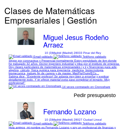
Clases de Matemáticas
Empresariales | Gestión
Miguel Jesus Rodeño
Arraez
10 (3)
Madrid (Madrid) 28033 Pinar del Rey
Email validado
Teléfono validado
Skype por coronavirus y Presencial normalmente Estoy prejubilado de ibm donde
he trabajado 32 años. Doctor ingeniero industrial y mba por el instituto de empresa.
Doy clases particulares de matemáticas empresariales i y ii y financieras para ade,
algebra, cálculo, física quimica para ingeniería, medicina, biotecnologia,
biomecanica, trabajo fin de carrera y de master. Mat/Fis/Quim/ECo...
Sabina dice:
"Excelente profesor! Se adapta muy bien a enseñar y explicar
detallamente todo. Y te ofrece material extra para completar el temario. Muy
profesional!"
14 veces contratado en Cronoshare
Pedir presupuesto
Fernando Lozano
10 (3)
Madrid (Madrid) 28027 Ciudad Lineal
Email validado
Teléfono validado
Hola amigos, mi nombre es Fernando Lozano y soy un profesional de finanzas y