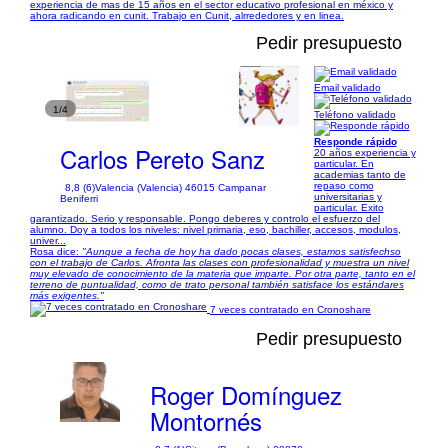
experiencia de mas de 15 años en el sector educativo profesional en méxico y
ahora radicando en cunit. Trabajo en Cunit, alrrededores y en linea.
Pedir presupuesto
Email validado
1/4
Teléfono validado
Responde rápido
Carlos Pereto Sanz
20 años experiencia y
particular. En
academias tanto de
repaso como
8,8 (6)
Valencia (Valencia) 46015 Campanar
universitarias y
Beniferri
particular. Exito
garantizado. Serio y responsable. Pongo deberes y controlo el esfuerzo del
alumno. Doy a todos los niveles: nivel primaria, eso, bachiller, accesos, modulos,
univer...
Rosa dice:
"Aunque a fecha de hoy ha dado pocas clases, estamos satisfechso
con el trabajo de Carlos. Afronta las clases con profesionalidad y muestra un nivel
muy elevado de conocimiento de la materia que imparte. Por otra parte, tanto en el
terreno de puntualidad, como de trato personal también satisface los estándares
más exigentes."
7 veces contratado en Cronoshare
Pedir presupuesto
Roger Domínguez
Montornés