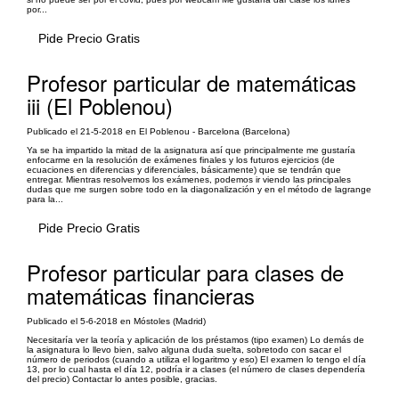
por...
Pide Precio Gratis
Profesor particular de matemáticas
iii (El Poblenou)
Publicado el 21-5-2018 en El Poblenou - Barcelona (Barcelona)
Ya se ha impartido la mitad de la asignatura así que principalmente me gustaría
enfocarme en la resolución de exámenes finales y los futuros ejercicios (de
ecuaciones en diferencias y diferenciales, básicamente) que se tendrán que
entregar. Mientras resolvemos los exámenes, podemos ir viendo las principales
dudas que me surgen sobre todo en la diagonalización y en el método de lagrange
para la...
Pide Precio Gratis
Profesor particular para clases de
matemáticas financieras
Publicado el 5-6-2018 en Móstoles (Madrid)
Necesitaría ver la teoría y aplicación de los préstamos (tipo examen) Lo demás de
la asignatura lo llevo bien, salvo alguna duda suelta, sobretodo con sacar el
número de periodos (cuando a utiliza el logaritmo y eso) El examen lo tengo el día
13, por lo cual hasta el día 12, podría ir a clases (el número de clases dependería
del precio) Contactar lo antes posible, gracias.