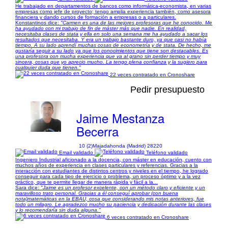
He trabajado en departamentos de bancos como informática-economista, en varias
empresas como jefe de proyecto; tengo amplia experiencia también, como asesora
financiera y dando cursos de formación a empresas o a particulares.
Konstantinos dice:
"Carmen es una de las mejores profesoras que he conocido. Me
ha ayudado con mi trabajo de fin de máster más que nadie. En realidad,
necesitaba clases de stata y ella en solo una semana me ha ayudado a sacar los
resultados que necesitaba. Y era un trabajo bastante duro, ya que casi no había
tiempo. A su lado aprendí muchas cosas de econometría y de stata. De hecho, me
gustaría seguir a su lado ya que los conocimientos que tiene son destacables. Es
una profesora con mucha experiencia que va al grano sin perder tiempo y muy
sincera, cosas que yo aprecio mucho. La tengo plena confianza y la sugiero para
cualquier duda que tienen."
22 veces contratado en Cronoshare
Pedir presupuesto
Jaime Mestanza
Becerra
10 (2)
Majadahonda (Madrid) 28220
Email validado
Teléfono validado
Ingeniero Industrial aficionado a la docencia, con máster en educación, cuento con
muchos años de experiencia en clases particulares y referencias. Gracias a la
interacción con estudiantes de distintos centros y niveles en el tiempo, he logrado
conseguir para cada tipo de ejercicio o problema, un proceso óptimo y a la vez
práctico, que te permite llegar de manera rápida y fácil a la...
Sara dice:
"Jaime es un profesor excelente, con un método claro y eficiente y un
maravilloso trato personal. Gracias a él conseguí aprobar (con buena
nota)matemáticas en la EBAU, cosa que considerando mis notas anteriores, fue
todo un milagro. Le agradezco mucho su paciencia y dedicación durante las clases
y lo recomendaría sin duda alguna."
6 veces contratado en Cronoshare