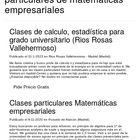
empresariales
Clases de calculo, estadística para
grado universitario (Rios Rosas
Vallehermoso)
Publicado el 31-1-2023 en Rios Rosas Vallehermoso - Madrid (Madrid)
Me llamo cristina y busco profe de cálculo ii y estadística para mi hijo que está
estuadiando primer curso de ingenieria de la energía en la universidad carlos iii. Me
gustaría que las clases particulares fueran individuales y en mi casa o en madrid..
Vivimos en madrid-Centro y quisiera que mi hijo pudiera empezar lo antes posible,
¿Estarías disponible? No dudes en contactarme para...
Pide Precio Gratis
Clases particulares Matemáticas
empresariales
Publicado el 9-11-2020 en Pozuelo de Alarcón (Madrid)
Estoy buscando un profesor para refuerzo, en principio de álgebra para 1º de
ade+business analytics de icade y seguramente alguna asignatura más en el
futuro. Me gustaría dar una clase a la semana de 1,5 horas. Vivo a un paso de la
universidad de somos aguas en principio me gustaría dar clases presenciales pero
si no puede ser por el covid, pues por webcam Me gustaría dar clase los lunes