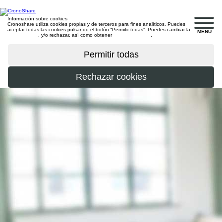
Información sobre cookies
Cronoshare utiliza cookies propias y de terceros para fines analíticos. Puedes
aceptar todas las cookies pulsando el botón “Permitir todas”. Puedes cambiar la
MENU
configuración
, y/o rechazar, así como obtener
más información
.