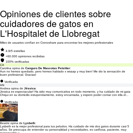
Opiniones de clientes sobre
cuidadores de gatos en
L'Hospitalet de Llobregat
Miles de usuarios confían en Cronoshare para encontrar los mejores profesionales
4.8/5 estrellas
+60.000 opiniones recibidas
100% verificadas
CA
Carolina opina de
Canguro De Mascotas Petsitter
:
Aun no hemos quedado, pero hemos hablado x wsaap y muy bien! Me dio la sensación de
buen profesional. Gracias!
Verificada
AN
Andrea opina de
Jéssica
:
Jessica es espectacular! Ha sido muy comunicativa en todo momento, y ha cuidado de mi gata
Chiqui en su domicilio estupendamente, estoy encantada, y espero poder contar con ella el...
Verificada
Beatriz opina de
Lysbeth
:
Lysbeth es la mejor profesional para tus peludos. Ha cuidado de mis dos gatos durante casi 5
años. Se preocupa de entender su personalidad y necesidades, es cariñosa, paciente, muy
responsable y...