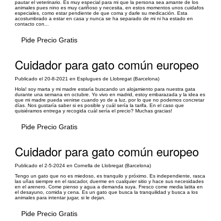
pautar el veterinario. Es muy especial para mi que la persona sea amante de los
animales pues nino es muy cariñoso y necesita, en estos momentos unos cuidafos
especiales, como estar pendiente de que coma y darle su medicación. Esta
acostumbrado a estar en casa y nunca se ha separado de mi ni ha estado en
contacto con...
Pide Precio Gratis
Cuidador para gato común europeo
Publicado el 20-8-2021 en Esplugues de Llobregat (Barcelona)
Hola! soy marta y mi madre estaría buscando un alojamiento para nuestra gata
durante una semana en octubre. Yo vivo en madrid, estoy embarazada y la idea es
que mi madre pueda venirse cuando yo de a luz, por lo que no podemos concretar
días. Nos gustaría saber si es posible y cuál sería la tarifa. En el caso que
quisiéramos entrega y recogida cuál sería el precio? Muchas gracias!
Pide Precio Gratis
Cuidador para gato común europeo
Publicado el 2-5-2024 en Cornella de Llobregat (Barcelona)
Tengo un gato que no es miedoso, es tranquilo y próximo. Es independiente, rasca
las uñas siempre en el rascador, duerme en cualquier sitio y hace sus necesidades
en el arenero. Come pienso y agua a demanda suya. Fresco come media latita en
el desayuno, comida y cena. Es un gato que busca la tranquilidad y busca a los
animales para intentar jugar, si le dejan.
Pide Precio Gratis