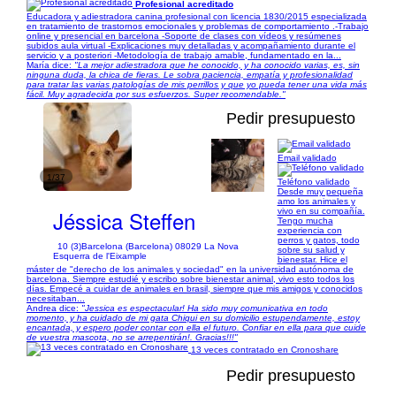
Profesional acreditado
Educadora y adiestradora canina profesional con licencia 1830/2015 especializada
en tratamiento de trastornos emocionales y problemas de comportamiento .-Trabajo
online y presencial en barcelona -Soporte de clases con vídeos y resúmenes
subidos aula virtual -Explicaciones muy detalladas y acompañamiento durante el
servicio y a posteriori -Metodología de trabajo amable, fundamentado en la...
María dice:
"La mejor adiestradora que he conocido, y ha conocido varias, es, sin
ninguna duda, la chica de fieras. Le sobra paciencia, empatía y profesionalidad
para tratar las varias patologías de mis perrillos y que yo pueda tener una vida más
fácil. Muy agradecida por sus esfuerzos. Super recomendable."
Pedir presupuesto
Email validado
1/37
Teléfono validado
Desde muy pequeña
amo los animales y
Jéssica Steffen
vivo en su compañía.
Tengo mucha
experiencia con
perros y gatos, todo
10 (3)
Barcelona (Barcelona) 08029 La Nova
sobre su salud y
Esquerra de l'Eixample
bienestar. Hice el
máster de "derecho de los animales y sociedad" en la universidad autónoma de
barcelona. Siempre estudié y escribo sobre bienestar animal, vivo esto todos los
días. Empecé a cuidar de animales en brasil, siempre que mis amigos y conocidos
necesitaban...
Andrea dice:
"Jessica es espectacular! Ha sido muy comunicativa en todo
momento, y ha cuidado de mi gata Chiqui en su domicilio estupendamente, estoy
encantada, y espero poder contar con ella el futuro. Confiar en ella para que cuide
de vuestra mascota, no se arrepentirán!. Gracias!!!"
13 veces contratado en Cronoshare
Pedir presupuesto