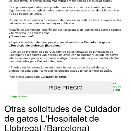
De esta forma, el animal estará más vigilado y controlado por el colaborador.
Es importante que notifique si puede o no estar con otros animales, ya que
algunos e nuestros profesionales pueden tener mascotas en su domicilio y quizás
no sea posible juntarlos.
Podrás ver la experiencia de estos cuidadores en su perfil, es decir, a través de las
valoraciones que otros clientes hayan publicado.
A través de Cronoshare, podrás conocer al cuidador de gastos más acorde contigo
y tu mascota, no esperes más.
¿Cómo funciona?
- Explica tu solicitud de presupuesto para el servicio de
Cuidador de gatos
L'Hospitalet de Llobregat (Barcelona)
.
- Cientos de profesionales de Cuidador de gatos ubicados en L'Hospitalet de
Llobregat y alrededores van a recibir un aviso con tu solicitud y los que muestren
interés se van a poner en contacto contigo, ofreciéndote un presupuesto y tarifas
personalizadas para Cuidador de gatos.
- Puedes ver las valoraciones de otros clientes así como el perfil de cada
profesional para poder comparar los presupuestos y tomar la mejor decisión.
Pide precio Gratis para
Cuidador de gatos
.
es
gratis
y sin
compromiso
Otras solicitudes de Cuidador
de gatos L'Hospitalet de
Llobregat (Barcelona)