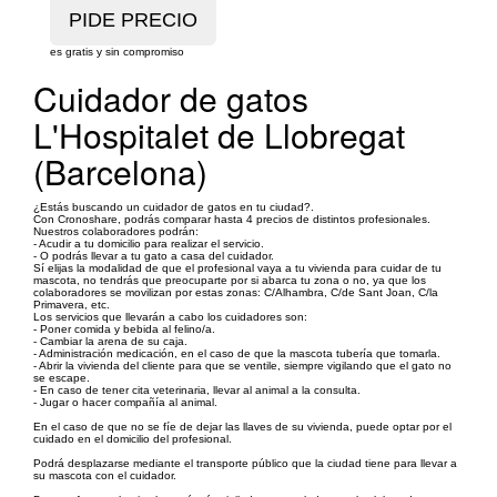
es gratis y sin compromiso
Cuidador de gatos
L'Hospitalet de Llobregat
(Barcelona)
¿Estás buscando un cuidador de gatos en tu ciudad?.
Con Cronoshare, podrás comparar hasta 4 precios de distintos profesionales.
Nuestros colaboradores podrán:
- Acudir a tu domicilio para realizar el servicio.
- O podrás llevar a tu gato a casa del cuidador.
Sí elijas la modalidad de que el profesional vaya a tu vivienda para cuidar de tu
mascota, no tendrás que preocuparte por si abarca tu zona o no, ya que los
colaboradores se movilizan por estas zonas: C/Alhambra, C/de Sant Joan, C/la
Primavera, etc.
Los servicios que llevarán a cabo los cuidadores son:
- Poner comida y bebida al felino/a.
- Cambiar la arena de su caja.
- Administración medicación, en el caso de que la mascota tubería que tomarla.
- Abrir la vivienda del cliente para que se ventile, siempre vigilando que el gato no
se escape.
- En caso de tener cita veterinaria, llevar al animal a la consulta.
- Jugar o hacer compañía al animal.
En el caso de que no se fíe de dejar las llaves de su vivienda, puede optar por el
cuidado en el domicilio del profesional.
Podrá desplazarse mediante el transporte público que la ciudad tiene para llevar a
su mascota con el cuidador.