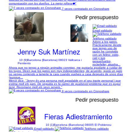
comunicación con los dueños. La mejor niñera❤️"
7 veces contratado en Cronoshare
Pedir presupuesto
Email validado
1/17
Teléfono validado
Adoro a los gatos.
Prácticamente desde
Jenny Suk Martínez
que tengo uso de
razón he convivido
con un felino: osito,
cati y sus
10 (9)
Barcelona (Barcelona) 08023 Vallcarca i
pequeñuelos,
Penitents
rockefeller, akasha...
Ahora que no tengo a ningún animalito conmigo, me gustaría ayudarte a cuidar de
los tuyos. Dicen que los gatos son muy independientes; de acuerdo, quizá un gato
no venga corriendo a lamerte la cara cuando vuelves a casa después de unos días
(aunque...
Mercè dice:
"Jenny és una persona molt agradable en el seu tracte personal i que
estima molt els gats. De seguida es fa càrrec de qualsevol problema que es pugui
tenir. Recomano molt els seus serveis."
9 veces contratado en Cronoshare
Pedir presupuesto
Fieras Adiestramiento
10 (1)
Barcelona (Barcelona) 08005 El Poblenou
Email validado
Teléfono validado