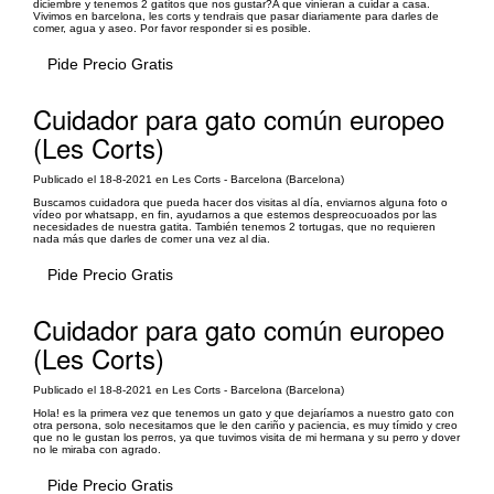
diciembre y tenemos 2 gatitos que nos gustar?A que vinieran a cuidar a casa.
Vivimos en barcelona, les corts y tendrais que pasar diariamente para darles de
comer, agua y aseo. Por favor responder si es posible.
Pide Precio Gratis
Cuidador para gato común europeo
(Les Corts)
Publicado el 18-8-2021 en Les Corts - Barcelona (Barcelona)
Buscamos cuidadora que pueda hacer dos visitas al día, enviarnos alguna foto o
vídeo por whatsapp, en fin, ayudarnos a que estemos despreocuoados por las
necesidades de nuestra gatita. También tenemos 2 tortugas, que no requieren
nada más que darles de comer una vez al dia.
Pide Precio Gratis
Cuidador para gato común europeo
(Les Corts)
Publicado el 18-8-2021 en Les Corts - Barcelona (Barcelona)
Hola! es la primera vez que tenemos un gato y que dejaríamos a nuestro gato con
otra persona, solo necesitamos que le den cariño y paciencia, es muy tímido y creo
que no le gustan los perros, ya que tuvimos visita de mi hermana y su perro y dover
no le miraba con agrado.
Pide Precio Gratis