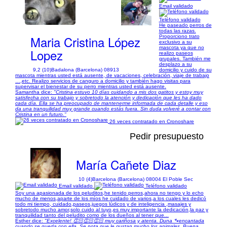
Email validado
1/9
Teléfono validado
He paseado perros de
todas las razas.
Maria Cristina López
Proporciono trato
exclusivo a su
mascota ya que no
Lopez
realizo paseos
grupales. También me
desplazo a su
9,2 (10)
Badalona (Barcelona) 08913
domicilio y cuido de su
mascota mientras usted está ausente, de vacaciones, celebración, viaje de trabajo
…,etc. Realizo servicios de canguro a domicilio y también hago visitas para
supervisar el bienestar de su perro mientras usted está ausente.
Samantha dice:
"Cristina estuvo 10 días cuidando a mis dos gatitos y estoy muy
satisfecha con su trabajo y sobretodo la atención y dedicación que les ha dado
cada día. Ella se ha preocupado de mantenerme informada de cada detalle y eso
da una tranquilidad muy grande cuando estás fuera. Sin duda volveré a contar con
Cristina en un futuro."
26 veces contratado en Cronoshare
Pedir presupuesto
María Cañete Diaz
10 (4)
Barcelona (Barcelona) 08004 El Poble Sec
Email validado
Teléfono validado
Soy una apasionada de los peluditos,he tenido perros,ahora no tengo y lo echo
mucho de menos,aparte de los míos he cuidado de varios,a los cuales les dedicó
todo mi tiempo, cuidado,paseos,juegos lúdicos y de inteligencia ,masajes y
sobretodo mucho amor,solo cuido al tuyo,es muy importante la dedicación,la paz y
tranquilidad tanto del peludito como de los dueños al tener que...
Esther dice:
"Excelente! 👏🏻👏🏻👏🏻 muy cariñosa y atenta. Duna 🐾encantada
cuando se queda con ella. Se nota que le gustan mucho los animales. Buena