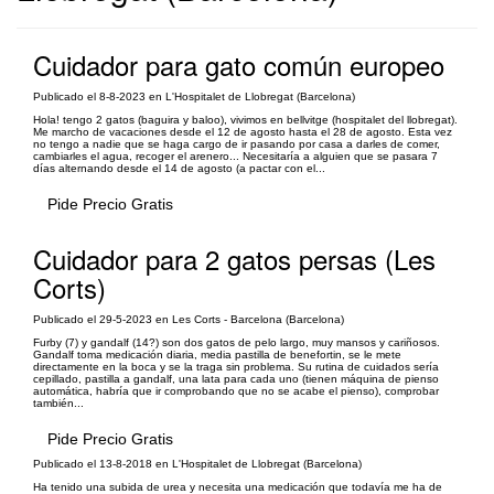
Cuidador para gato común europeo
Publicado el 8-8-2023 en L'Hospitalet de Llobregat (Barcelona)
Hola! tengo 2 gatos (baguira y baloo), vivimos en bellvitge (hospitalet del llobregat).
Me marcho de vacaciones desde el 12 de agosto hasta el 28 de agosto. Esta vez
no tengo a nadie que se haga cargo de ir pasando por casa a darles de comer,
cambiarles el agua, recoger el arenero... Necesitaría a alguien que se pasara 7
días alternando desde el 14 de agosto (a pactar con el...
Pide Precio Gratis
Cuidador para 2 gatos persas (Les
Corts)
Publicado el 29-5-2023 en Les Corts - Barcelona (Barcelona)
Furby (7) y gandalf (14?) son dos gatos de pelo largo, muy mansos y cariñosos.
Gandalf toma medicación diaria, media pastilla de benefortin, se le mete
directamente en la boca y se la traga sin problema. Su rutina de cuidados sería
cepillado, pastilla a gandalf, una lata para cada uno (tienen máquina de pienso
automática, habría que ir comprobando que no se acabe el pienso), comprobar
también...
Pide Precio Gratis
Publicado el 13-8-2018 en L'Hospitalet de Llobregat (Barcelona)
Ha tenido una subida de urea y necesita una medicación que todavía me ha de