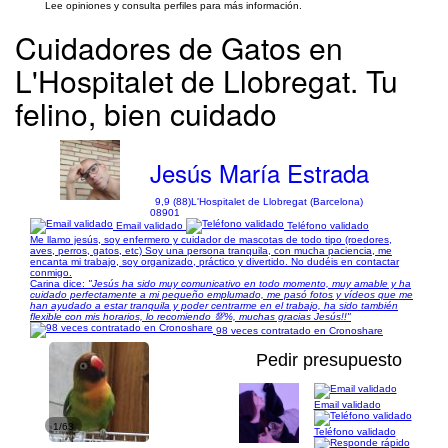
Lee opiniones y consulta perfiles para más información.
Cuidadores de Gatos en
L'Hospitalet de Llobregat. Tu
felino, bien cuidado
Jesús María Estrada
9,9 (88)
L'Hospitalet de Llobregat (Barcelona)
08901
Email validado
Teléfono validado
Me llamo jesús, soy enfermero y cuidador de mascotas de todo tipo (roedores,
aves, perros, gatos, etc) Soy una persona tranquila, con mucha paciencia, me
encanta mi trabajo, soy organizado, práctico y divertido. No dudéis en contactar
conmigo.
Carina dice:
"Jesús ha sido muy comunicativo en todo momento, muy amable y ha
cuidado perfectamente a mi pequeño emplumado, me pasó fotos y vídeos que me
han ayudado a estar tranquila y poder centrarme en el trabajo, ha sido también
flexible con mis horarios, lo recomiendo 💯%, muchas gracias Jesús!!"
98 veces contratado en Cronoshare
Pedir presupuesto
Email validado
1/63
Teléfono validado