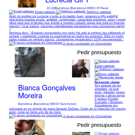
10 (4)
Barcelona (Barcelona) 08001 El Raval
Email validado
Teléfono validado
Hola! mi nombre es Lucrecia y junto a mi marido Juan, amamos a l@s gatit@s!
ofrecemos nuestra ayuda, agilidad, compromiso, capacidad resolutiva, amor y good
vibes para que el tiempo que quede a nuestro cuidado sepas que está en buenas
manos! :) si te parece, hacemos videollamada previamente para conocernos mejor!
:)
Verónica dice:
"¡Estamos encantados con todo! Ha sido la primera vez utilizando el
servicio y realmente Lucrecia es excepcional en todos los aspectos. Elvis no pudo
haber estado en mejores manos. ¡Sumamente agradecidos! 110% recomendada."
6 veces contratado en Cronoshare
Pedir presupuesto
Email validado
1/7
Teléfono validado
Responde rápido
Bianca Gonçalves
Soy amante de los
animales, ya tuve
Moreira
perro, hámster, peses,
tortuga y ahora tengo
3 gatitos (Cookie,
Cupcake y Brownie).
Barcelona (Barcelona) 08015 Sant Antoni
Actualmente soy
voluntaria en un refugio de gatos llamado DeGats. Cuido de tu mascota con mucho
amor, como se fuera uno de los míos.
3 veces contratado en Cronoshare
Pedir presupuesto