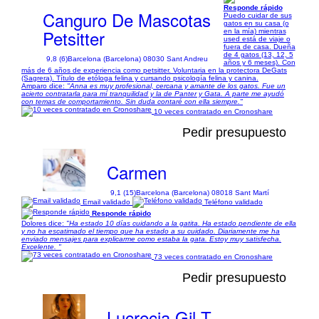
Responde rápido
Canguro De Mascotas
Puedo cuidar de sus
gatos en su casa (o
Petsitter
en la mía) mientras
used está de viaje o
fuera de casa. Dueña
de 4 gatos (13, 12, 5
9,8 (6)
Barcelona (Barcelona) 08030 Sant Andreu
años y 6 meses). Con
más de 6 años de experiencia como petsitter. Voluntaria en la protectora DeGats
(Sagrera). Título de etóloga felina y cursando psicología felina y canina.
Amparo dice:
"Anna es muy profesional, cercana y amante de los gatos. Fue un
acierto contratarla para mí tranquilidad y la de Panter y Gata. A parte me ayudó
con temas de comportamiento. Sin duda contaré con ella siempre."
10 veces contratado en Cronoshare
Pedir presupuesto
Carmen
9,1 (15)
Barcelona (Barcelona) 08018 Sant Martí
Email validado
Teléfono validado
Responde rápido
Dolores dice:
"Ha estado 10 días cuidando a la gatita. Ha estado pendiente de ella
y no ha escatimado el tiempo que ha estado a su cuidado. Diariamente me ha
enviado mensajes para explicarme como estaba la gata. Estoy muy satisfecha.
Excelente. "
73 veces contratado en Cronoshare
Pedir presupuesto
Lucrecia Gil T