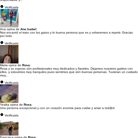
Verificada
Ana opina de
Ana Isabel
:
Nos encantó el trato con los gatos y lo buena persona que es y volveremos a repetir. Gracias
por todo
Verificada
Maria opina de
Rosa
:
Rosa y su esposo són profissionales muy dedicados y fiaveles. Dejamos nuestros gatitos con
ellos, y estuvimos muy tranquilos pues sentimos que són buenas personas. Tuvieran un cuidado
muy...
Verificada
Yesika opina de
Rosa
:
Una persona excepcional y con un corazón enorme para cuidar y amar a tod@s!
Verificada
Francisca opina de
Rosa
: