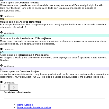
Juana opina de
Costalux Projets
:
Mi comentario no puede ser otro sino el de que estoy encantada! Desde el principio ha sido
todo muy fácil con Toñi, ella te asesora en todo con un gusto impecable se adapta al
presupuesto que...
Verificada
MO
Monica opina de
Activos Reforitrex
:
Buenos profesionales. Muchas gracias por los consejos y las facilidades a la hora de amueblar
mi estudio. Un saludo !
Verificada
GO
Gorane opina de
Interiorismo Y Paisajismo
:
Maria es un encanto de persona cercana y paciente, estamos en proyecto de momento y todo
va sobre ruedas. Se adapta a todos los bolsillos,
Verificada
ÀG
Àfrica opina de
Interiorismo Y Paisajismo
:
He elegido a María y me atendieron muy bien, pero el proyecto quedó aplazado hasta febrero.
Gracias
Verificada
CR
Cristina opina de
Costalux Projets
:
me contactò inmediatamente , muy buena profesional , se le nota que entiende de decoracion e
interiorismo . Muy dispuesta . Un 10 . He pedido varios presupuestos y me gustan todos los...
Verificada
Servicios relacionados
Home Staging
Decorador de interiores online