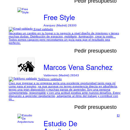
Pedir presupuesto
Free Style
Aranjuez (Madrid) 28300
Email validado
Necesitas un cambio en tu hogar o tu negocio a nivel diseño de interiores y tienes
muchas dudas. Distribución de espacios, mobiliario, iluminación, crear tu estilo...
Todos somos capaces pero necesitamos un guía para que el resultado sea
perfecto.
Pedir presupuesto
Marcos Vena Sanchez
Valdemoro (Madrid) 28343
Teléfono validado
Creo que ingresar a su empresa sería una excelente oportunidad tanto para mí
como para el equipo, ya que aunque no tengo experiencia directa en albañilería,
tengo una gran disposición y muchas ganas de aprender. Soy una persona
comprometida, responsable y con una actitud positiva ante nuevos desafíos. Estoy
dispuesto a aprender rápidamente, adaptarme al ritmo del trabajo y contribuir con
mi...
Pedir presupuesto
El
Estudio De