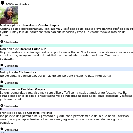
100% verificadas
Marisol opina de
Interiores Cristina López
:
Cristina es una profesional fabulosa, atenta y está siendo un placer proyectar mis sueños con su
ayuda. Estoy feliz de haber contado con sus servicios y creo que estaré todavía más en un
futuro...
Verificada
IV
Ivan opina de
Boronia Home S.l
:
Muy contentos con el trabajo realizado por Boronia Home. Nos hicieron una reforma completa de
toda la casa, incluyendo todo el mobiliario, y el resultado ha sido excelente. Queremos
destacar...
Verificada
ME
Mei opina de
Ebdinteriors
:
No concretamos el trabajo, por temas de tiempo pero excelente trato Profesional.
Verificada
RO
Rosa opina de
Costalux Projets
:
Lo que demandaba era algo muy específico y Toñi se ha sabido amoldar perfectamente. Ha
estado pendiente desde el primer momento de nuestras necesidades. Trato excelente y máxima
profesionalidad.
Verificada
FL
Francisco opina de
Costalux Projets
:
Me pareció una persona muy profesional y que sabe perfectamente de lo que habla, además,
creo que supo captar bastante bien mi idea y agradezco que pudiera regalarme algunos
consejos.
Verificada
JU