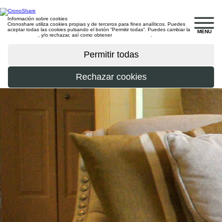
Información sobre cookies
Cronoshare utiliza cookies propias y de terceros para fines analíticos. Puedes
aceptar todas las cookies pulsando el botón “Permitir todas”. Puedes cambiar la
MENU
configuración
, y/o rechazar, así como obtener
más información
.