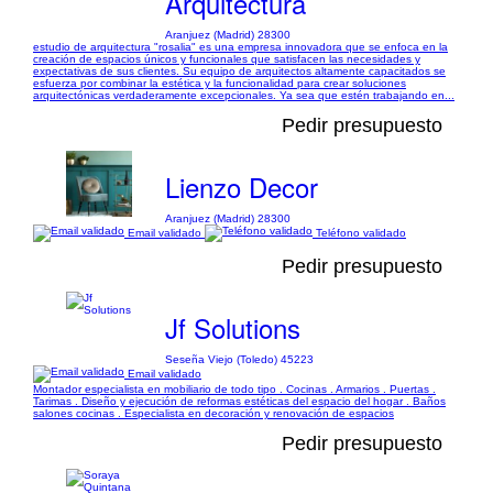
Arquitectura
Aranjuez (Madrid) 28300
estudio de arquitectura "rosalia" es una empresa innovadora que se enfoca en la
creación de espacios únicos y funcionales que satisfacen las necesidades y
expectativas de sus clientes. Su equipo de arquitectos altamente capacitados se
esfuerza por combinar la estética y la funcionalidad para crear soluciones
arquitectónicas verdaderamente excepcionales. Ya sea que estén trabajando en...
Pedir presupuesto
Lienzo Decor
Aranjuez (Madrid) 28300
Email validado
Teléfono validado
Pedir presupuesto
Jf Solutions
Seseña Viejo (Toledo) 45223
Email validado
Montador especialista en mobiliario de todo tipo . Cocinas . Armarios . Puertas .
Tarimas . Diseño y ejecución de reformas estéticas del espacio del hogar . Baños
salones cocinas . Especialista en decoración y renovación de espacios
Pedir presupuesto