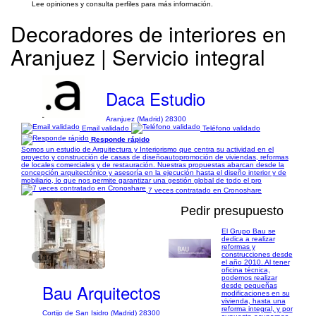
Lee opiniones y consulta perfiles para más información.
Decoradores de interiores en
Aranjuez | Servicio integral
Daca Estudio
Aranjuez (Madrid) 28300
Email validado
Teléfono validado
Responde rápido
Somos un estudio de Arquitectura y Interiorismo que centra su actividad en el
proyecto y construcción de casas de diseñoautopromoción de viviendas, reformas
de locales comerciales y de restauración. Nuestras propuestas abarcan desde la
concepción arquitectónico y asesoría en la ejecución hasta el diseño interior y de
mobiliario, lo que nos permite garantizar una gestión global de todo el pro
7 veces contratado en Cronoshare
Pedir presupuesto
El Grupo Bau se
dedica a realizar
reformas y
construcciones desde
1/10
el año 2010. Al tener
oficina técnica,
podemos realizar
Bau Arquitectos
desde pequeñas
modificaciones en su
vivienda, hasta una
reforma integral, y por
Cortijo de San Isidro (Madrid) 28300