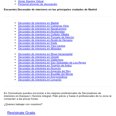
Home Staging Virtual
Personal shopper de decoración
Encuentra Decorador de interiores en las principales ciudades de Madrid
Decorador de interiores en Madrid
Decorador de interiores en Colmenar Viejo
Decorador de interiores en Navalcarnero
Decorador de interiores en Alcobendas
Decorador de interiores en Collado Villalba
Decorador de interiores en Pozuelo de Alarcón
Decorador de interiores en Alcalá de Henares
Decorador de interiores en Parla
Decorador de interiores en Tres Cantos
Decorador de interiores en Móstoles
Decorador de interiores en Rivas-Vaciamadrid
Decorador de interiores en Getafe
Decorador de interiores en Valdemoro
Decorador de interiores en San Sebastián de Los Reyes
Decorador de interiores en Torrejón de Ardoz
Decorador de interiores en Alcorcón
Decorador de interiores en Arganda del Rey
Decorador de interiores en Boadilla del Monte
Decorador de interiores en Arroyomolinos
Decorador de interiores en Leganés
En Cronoshare puedes encontrar a los mejores profesionales de Decoradores de
interiores en Aranjuez | Servicio integral. Pide precio y hasta 4 profesionales de tu zona te
contactan a las pocas horas.
¿Quieres trabajar con nosotros?
Regístrate Gratis