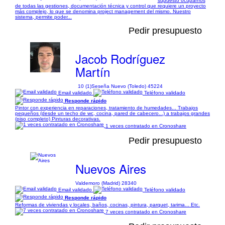
supuesto ocuparnos
de todas las gestiones, documentación técnica y control que requiere un proyecto
más complejo, lo que se denomina project management del mismo. Nuestro
sistema, permite poder...
Pedir presupuesto
Jacob Rodríguez
Martín
10 (1)
Seseña Nuevo (Toledo) 45224
Email validado
Teléfono validado
Responde rápido
Pintor con experiencia en reparaciones, tratamiento de humedades... Trabajos
pequeños (desde un techo de wc, cocina, pared de cabecero...) a trabajos grandes
(piso completo) Pinturas decorativas.
1 veces contratado en Cronoshare
Pedir presupuesto
Nuevos Aires
Valdemoro (Madrid) 28340
Email validado
Teléfono validado
Responde rápido
Reformas de viviendas y locales, baños, cocinas, pintura, parquet, tarima... Etc.
7 veces contratado en Cronoshare