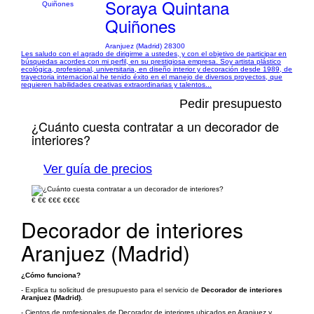
Soraya Quintana
Quiñones
Aranjuez (Madrid) 28300
Les saludo con el agrado de dirigirme a ustedes, y con el objetivo de participar en
búsquedas acordes con mi perfil, en su prestigiosa empresa. Soy artista plástico
ecológica, profesional, universitaria, en diseño interior y decoración desde 1989, de
trayectoria internacional he tenido éxito en el manejo de diversos proyectos, que
requieren habilidades creativas extraordinarias y talentos...
Pedir presupuesto
¿Cuánto cuesta contratar a un decorador de
interiores?
Ver guía de precios
€
€€
€€€
€€€€
Decorador de interiores
Aranjuez (Madrid)
¿Cómo funciona?
- Explica tu solicitud de presupuesto para el servicio de
Decorador de interiores
Aranjuez (Madrid)
.
- Cientos de profesionales de Decorador de interiores ubicados en Aranjuez y