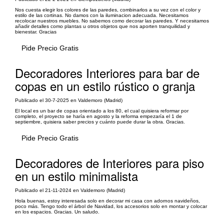
Nos cuesta elegir los colores de las paredes, combinarlos a su vez con el color y
estilo de las cortinas. No damos con la iluminacion adecuada. Necesitamos
recolocar nuestros muebles. No sabemos como decorar las paredes. Y necesitamos
añadir detalles como plantas u otros objetos que nos aporten tranquilidad y
bienestar. Gracias
Pide Precio Gratis
Decoradores Interiores para bar de
copas en un estilo rústico o granja
Publicado el 30-7-2025 en Valdemoro (Madrid)
El local es un bar de copas orientado a los 80, el cual quisiera reformar por
completo, el proyecto se haría en agosto y la reforma empezaría el 1 de
septiembre, quisiera saber precios y cuánto puede durar la obra. Gracias.
Pide Precio Gratis
Decoradores de Interiores para piso
en un estilo minimalista
Publicado el 21-11-2024 en Valdemoro (Madrid)
Hola buenas, estoy interesada solo en decorar mi casa con adornos navideños,
poco más. Tengo todo el árbol de Navidad, los accesorios solo en montar y colocar
en los espacios. Gracias. Un saludo.