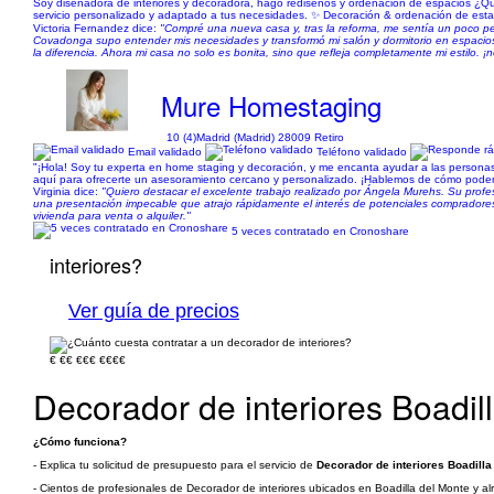
Soy diseñadora de interiores y decoradora, hago rediseños y ordenación de espacios ¿Qui
servicio personalizado y adaptado a tus necesidades. ✨ Decoración & ordenación de esta
Victoria Fernandez dice:
"Compré una nueva casa y, tras la reforma, me sentía un poco p
Covadonga supo entender mis necesidades y transformó mi salón y dormitorio en espacios
la diferencia. Ahora mi casa no solo es bonita, sino que refleja completamente mi estilo. ¡n
Mure Homestaging
10 (4)
Madrid (Madrid) 28009 Retiro
Email validado
Teléfono validado
"¡Hola! Soy tu experta en home staging y decoración, y me encanta ayudar a las personas
aquí para ofrecerte un asesoramiento cercano y personalizado. ¡Hablemos de cómo pode
Virginia dice:
"Quiero destacar el excelente trabajo realizado por Ángela Murehs. Su profes
una presentación impecable que atrajo rápidamente el interés de potenciales compradores
vivienda para venta o alquiler."
5 veces contratado en Cronoshare
interiores?
Ver guía de precios
€
€€
€€€
€€€€
Decorador de interiores Boadil
¿Cómo funciona?
- Explica tu solicitud de presupuesto para el servicio de
Decorador de interiores Boadilla
- Cientos de profesionales de Decorador de interiores ubicados en Boadilla del Monte y al