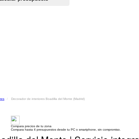
res
Decorador de interiores Boadilla del Monte (Madrid)
Compara precios de tu zona
Compara hasta 4 presupuestos desde tu PC o smartphone, sin compromiso.