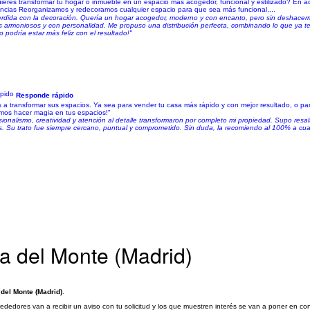
eres transformar tu hogar o inmueble en un espacio más acogedor, funcional y estilizado? En ac
ncias Reorganizamos y redecoramos cualquier espacio para que sea más funcional,...
erdida con la decoración. Quería un hogar acogedor, moderno y con encanto, pero sin deshacerm
 armoniosos y con personalidad. Me propuso una distribución perfecta, combinando lo que ya te
o podría estar más feliz con el resultado!"
Responde rápido
 a transformar sus espacios. Ya sea para vender tu casa más rápido y con mejor resultado, o pa
mos hacer magia en tus espacios!"
ionalismo, creatividad y atención al detalle transformaron por completo mi propiedad. Supo resalt
. Su trato fue siempre cercano, puntual y comprometido. Sin duda, la recomiendo al 100% a cua
la del Monte (Madrid)
 del Monte (Madrid)
.
rededores van a recibir un aviso con tu solicitud y los que muestren interés se van a poner en c