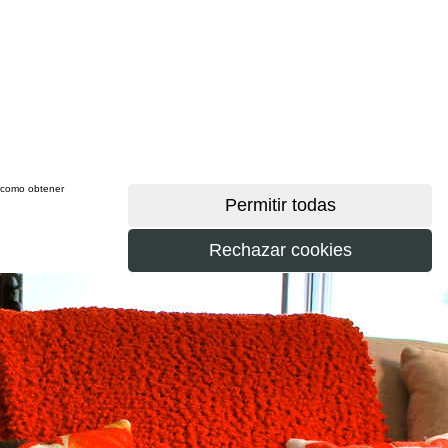
sí como obtener
más