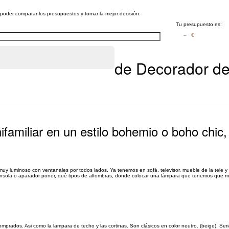
a poder comparar los presupuestos y tomar la mejor decisión.
Tu presupuesto es:
– €
de Decorador de 
ifamiliar en un estilo bohemio o boho chic,
 luminoso con ventanales por todos lados. Ya tenemos en sofá, televisor, mueble de la tele y l
consola o aparador poner, qué tipos de alfombras, donde colocar una lámpara que tenemos que me
prados. Asi como la lampara de techo y las cortinas. Son clásicos en color neutro. (beige). Ser