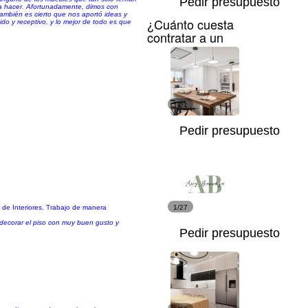
Pedir presupuesto
a hacer. Afortunadamente, dimos con
también es cierto que nos aportó ideas y
¿Cuánto cuesta
do y receptivo, y lo mejor de todo es que
contratar a un
1/21
Pedir presupuesto
 de Interiores. Trabajo de manera
1/27
 decorar el piso con muy buen gusto y
Pedir presupuesto