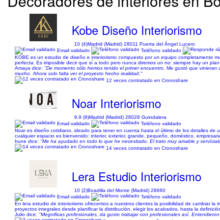
Decoradores de interiores en Boa
Kobe Diseño Interiorismo
10 (4)
Madrid (Madrid) 28011 Puerta del Ángel Lucero
Email validado
Teléfono validado
KOBE es un estudio de diseño e interiorismo compuesto por un equipo completamente multid
perfecta. Es imposible decir que sí a todo pero nunca diremos un no: siempre hay un plan c
Amaya dice:
"De momento sólo hemos tenido el primer encuentro. Me gustó que vinieran a 
mucho. Ahora solo falta ver el proyecto hecho realidad."
12 veces contratado en Cronoshare
Noar Interiorismo
9,9 (9)
Madrid (Madrid) 28028 Guindalera
Email validado
Teléfono validado
Noar es diseño cotidiano, ideado para tener en cuenta hasta el último de los detalles de 
cualquier espacio es bienvenido: interior, exterior, grande, pequeño, doméstico, empresar
Irune dice:
"Me ha ayudado en todo lo que he necesitado. El trato muy amable y servícial
14 veces contratado en Cronoshare
Lera Estudio Interiorismo
10 (2)
Boadilla del Monte (Madrid) 28660
Email validado
Teléfono validado
En lera estudio de interiorismo ofrecemos a nuestros clientes la posibilidad de cambiar la 
proyectos integrales desde planificar la distribución, elegir los acabados, hasta la definic
Julio dice:
"Megnificas profesionales, da gusto trabajar con profesionales así. Entendieron