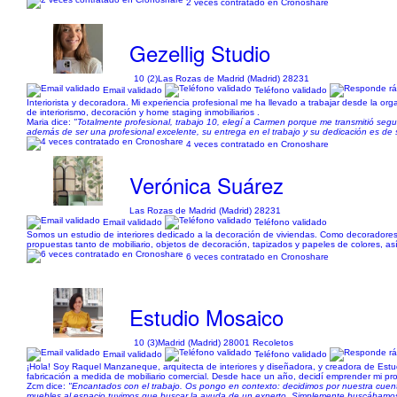
2 veces contratado en Cronoshare
Gezellig Studio
10 (2)
Las Rozas de Madrid (Madrid) 28231
Email validado
Teléfono validado
Interiorista y decoradora. Mi experiencia profesional me ha llevado a trabajar desde la or
de interiorismo, decoración y home staging inmobiliarios .
Maria dice:
"Totalmente profesional, trabajo 10, elegí a Carmen porque me transmitió se
además de ser una profesional excelente, su entrega en el trabajo y su dedicación es de
4 veces contratado en Cronoshare
Verónica Suárez
Las Rozas de Madrid (Madrid) 28231
Email validado
Teléfono validado
Somos un estudio de interiores dedicado a la decoración de viviendas. Como decoradores
propuestas tanto de mobiliario, objetos de decoración, tapizados y papeles de colores, así
6 veces contratado en Cronoshare
Estudio Mosaico
10 (3)
Madrid (Madrid) 28001 Recoletos
Email validado
Teléfono validado
¡Hola! Soy Raquel Manzaneque, arquitecta de interiores y diseñadora, y creadora de Estu
fabricación a medida de mobiliario comercial. Desde hace un año, decidí emprender mi pr
Zcm dice:
"Encantados con el trabajo. Os pongo en contexto: decidimos por nuestra cuent
muebles al espacio tuvimos que buscar la ayuda de un experto. Simplemente buscábamos 