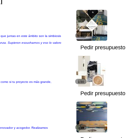
l
 que juntas en este ámbito son la simbiosis
1/30
ianza. Supieron escucharnos y eso lo valoro
Pedir presupuesto
a como si tu proyecto es más grande,
1/30
Pedir presupuesto
re renovador y acogedor. Realizamos
1/19