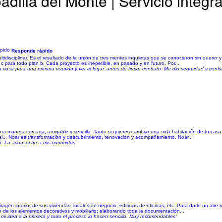
dilla del Monte | Servicio integra
Responde rápido
isciplinar. Es el resultado de la unión de tres mentes inquietas que se conocieron sin querer y
 para todo plan b. Cada proyecto es irrepetible, en pasado y en futuro. Por...
casa para una primera reunión y ver el lugar, antes de firmar contrato. Me dio seguridad y conf
una manera cercana, amigable y sencilla. Tanto si quieres cambiar una sola habitación de tu cas
ial... Noar es transformación y descubrimiento, renovación y acompañamiento. Noar...
a. La aconsejare a mis conocidos"
imagen interior de sus viviendas, locales de negocio, edificios de oficinas, etc. Para darle un ai
ión de los elementos decorativos y mobiliario; elaborando toda la documentación...
 mi idea a la primera y todo el proceso lo hacen sencillo. Muy recomendables"