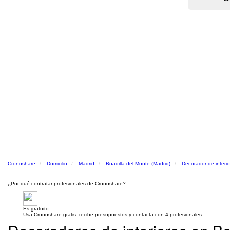
Cronoshare
Domicilio
Madrid
Boadilla del Monte (Madrid)
Decorador de interio
¿Por qué contratar profesionales de Cronoshare?
Es gratuito
Usa Cronoshare gratis: recibe presupuestos y contacta con 4 profesionales.