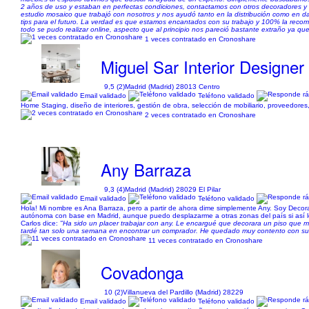
2 años de uso y estaban en perfectas condiciones, contactamos con otros decoradores 
estudio mosaico que trabajó con nosotros y nos ayudó tanto en la distribución como en dar
tips para el futuro. La verdad es que estamos encantados con su trabajo y 100% la recom
todo se pudo realizar online, aspecto que al principio nos pareció bastante extraño ya qu
1 veces contratado en Cronoshare
Miguel Sar Interior Designer
9,5 (2)
Madrid (Madrid) 28013 Centro
Email validado
Teléfono validado
Home Staging, diseño de interiores, gestión de obra, selección de mobiliario, proveedore
2 veces contratado en Cronoshare
Any Barraza
9,3 (4)
Madrid (Madrid) 28029 El Pilar
Email validado
Teléfono validado
Hola! Mi nombre es Ana Barraza, pero a partir de ahora dime simplemente Any. Soy Decora
autónoma con base en Madrid, aunque puedo desplazarme a otras zonas del país si así lo r
Carlos dice:
"Ha sido un placer trabajar con any. Le encargué que decorara un piso que me
tardé tan solo una semana en encontrar un comprador. He quedado muy contento con su ser
11 veces contratado en Cronoshare
Covadonga
10 (2)
Villanueva del Pardillo (Madrid) 28229
Email validado
Teléfono validado