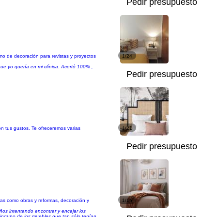
Pedir presupuesto
smo de decoración para revistas y proyectos
1/24
e yo quería en mi clínica. Acertó 100% ,
Pedir presupuesto
n tus gustos. Te ofreceremos varias
1/21
Pedir presupuesto
eas como obras y reformas, decoración y
1/16
os intentando encontrar y encajar los
inguno de los muebles que tan sólo tenían