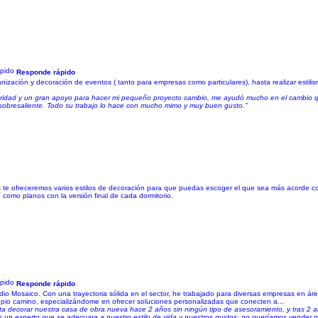
Responde rápido
ganización y decoración de eventos ( tanto para empresas como particulares), hasta realizar estili
guridad y un gran apoyo para hacer mi pequeño proyecto cambio, me ayudó mucho en el cambio qu
 sobresaliente. Todo su trabajo lo hace con mucho mimo y muy buen gusto."
 te ofreceremos varios estilos de decoración para que puedas escoger el que sea más acorde co
 como planos con la versión final de cada dormitorio.
Responde rápido
dio Mosaico. Con una trayectoria sólida en el sector, he trabajado para diversas empresas en ár
opio camino, especializándome en ofrecer soluciones personalizadas que conecten a...
a decorar nuestra casa de obra nueva hace 2 años sin ningún tipo de asesoramiento, y tras 2 añ
un experto que se adecuara a nuestro estilo de vida y nuestros gustos; no queríamos vender n