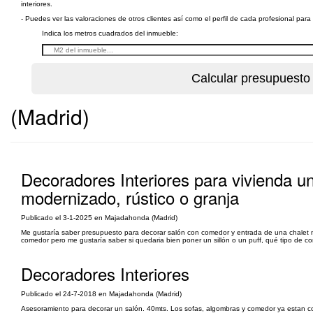
interiores.
- Puedes ver las valoraciones de otros clientes así como el perfil de cada profesional par
Indica los metros cuadrados del inmueble:
(Madrid)
Decoradores Interiores para vivienda un
modernizado, rústico o granja
Publicado el 3-1-2025 en Majadahonda (Madrid)
Me gustaría saber presupuesto para decorar salón con comedor y entrada de una chalet muy
comedor pero me gustaría saber si quedaria bien poner un sillón o un puff, qué tipo de 
Decoradores Interiores
Publicado el 24-7-2018 en Majadahonda (Madrid)
Asesoramiento para decorar un salón. 40mts. Los sofas, algombras y comedor ya estan com