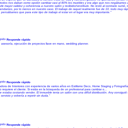
y todos nos daban como opción cambiar casi al 80% los muebles y era algo que nos negábamos 
le mayor calidez y coherencia a nuestro salón y recibidor/vestíbulo. No restó al contrario sumó, 
endamos, por lo menos en nuestro caso. El trabajo de raquel realmente fue de 10, todo muy rápi
e pensábamos que para este tipo de trabajo el estar en el lugar era muy importante."
Responde rápido
s, asesoría, ejecución de proyectos llave en mano, wedding planner.
Responde rápido
dora de Interiores con experiencia de varios años en Estilismo Deco, Home Staging y Fotografía
equiere el cliente. Si estás en la búsqueda de un profesional para cambiar o...
 estaba costando vender. El inmueble tenia un salón con una difícil distribución. Any consiguió
vicio y volvería a repetir sin duda."
Responde rápido