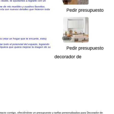
 studio, te ayudamos a lograrlo con un
1/23
e de mis muebles y cuadros favoritos.
Pedir presupuesto
nía con nuevos detalles que hicieron toda
ra crear un hogar que te encante, estoy
1/29
ar todo el potencial del espacio, logrando
lquiera que quiera mejorar la imagen de su
Pedir presupuesto
decorador de
ontacto contigo, ofreciéndote un presupuesto y tarifas personalizadas para Decorador de