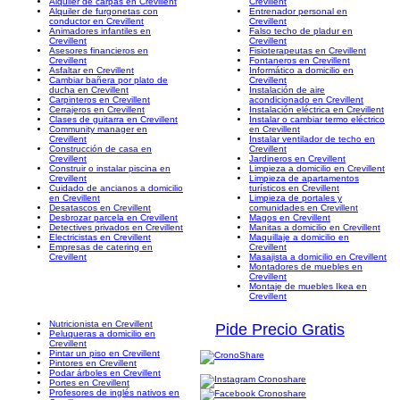
Alquiler de carpas en Crevillent
Crevillent
Alquiler de furgonetas con
Entrenador personal en
conductor en Crevillent
Crevillent
Animadores infantiles en
Falso techo de pladur en
Crevillent
Crevillent
Asesores financieros en
Fisioterapeutas en Crevillent
Crevillent
Fontaneros en Crevillent
Asfaltar en Crevillent
Informático a domicilio en
Cambiar bañera por plato de
Crevillent
ducha en Crevillent
Instalación de aire
Carpinteros en Crevillent
acondicionado en Crevillent
Cerrajeros en Crevillent
Instalación eléctrica en Crevillent
Clases de guitarra en Crevillent
Instalar o cambiar termo eléctrico
Community manager en
en Crevillent
Crevillent
Instalar ventilador de techo en
Construcción de casa en
Crevillent
Crevillent
Jardineros en Crevillent
Construir o instalar piscina en
Limpieza a domicilio en Crevillent
Crevillent
Limpieza de apartamentos
Cuidado de ancianos a domicilio
turísticos en Crevillent
en Crevillent
Limpieza de portales y
Desatascos en Crevillent
comunidades en Crevillent
Desbrozar parcela en Crevillent
Magos en Crevillent
Detectives privados en Crevillent
Manitas a domicilio en Crevillent
Electricistas en Crevillent
Maquillaje a domicilio en
Empresas de catering en
Crevillent
Crevillent
Masajista a domicilio en Crevillent
Montadores de muebles en
Crevillent
Montaje de muebles Ikea en
Crevillent
Nutricionista en Crevillent
Pide Precio Gratis
Peluqueras a domicilio en
Crevillent
Pintar un piso en Crevillent
Pintores en Crevillent
Podar árboles en Crevillent
Portes en Crevillent
Profesores de inglés nativos en