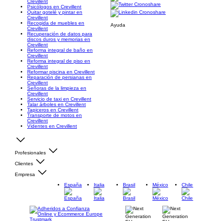
Crevillent
Psicólogos en Crevillent
Quitar gotelé y pintar en
Crevillent
Recogida de muebles en
Ayuda
Crevillent
Recuperación de datos para
discos duros y memorias en
Crevillent
Reforma integral de baño en
Crevillent
Reforma integral de piso en
Crevillent
Reformar piscina en Crevillent
Reparación de persianas en
Crevillent
Señoras de la limpieza en
Crevillent
Servicio de taxi en Crevillent
Talar árboles en Crevillent
Tapiceros en Crevillent
Transporte de motos en
Crevillent
Videntes en Crevillent
Profesionales
Clientes
Empresa
España
Italia
Brasil
México
Chile