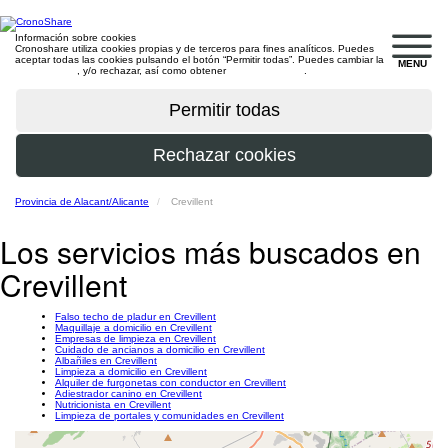
Información sobre cookies
Cronoshare utiliza cookies propias y de terceros para fines analíticos. Puedes
aceptar todas las cookies pulsando el botón “Permitir todas”. Puedes cambiar la
MENU
configuración
, y/o rechazar, así como obtener
más información
.
Provincia de Alacant/Alicante
Crevillent
Los servicios más buscados en
Crevillent
Falso techo de pladur en Crevillent
Maquillaje a domicilio en Crevillent
Empresas de limpieza en Crevillent
Cuidado de ancianos a domicilio en Crevillent
Albañiles en Crevillent
Limpieza a domicilio en Crevillent
Alquiler de furgonetas con conductor en Crevillent
Adiestrador canino en Crevillent
Nutricionista en Crevillent
Limpieza de portales y comunidades en Crevillent