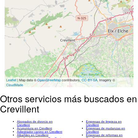
Leaflet
| Map data ©
OpenStreetMap
contributors,
CC-BY-SA
, Imagery ©
CloudMade
Otros servicios más buscados en
Crevillent
Abogados de divorcio en
Empresas de limpieza en
Crevillent
Crevillent
Acupuntura en Crevillent
Empresas de mudanzas en
Adiestrador canino en Crevillent
Crevillent
Albañiles en Crevillent
Empresas de reformas en