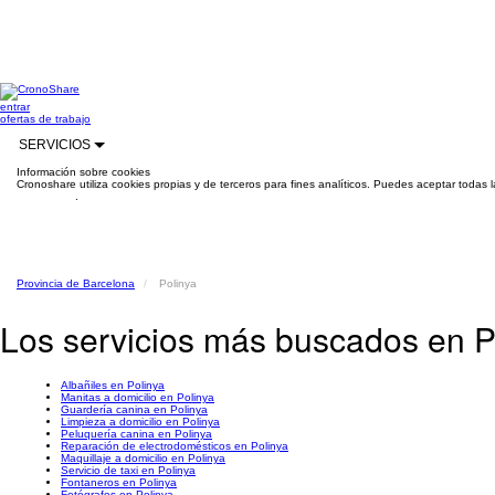
entrar
ofertas de trabajo
SERVICIOS
Información sobre cookies
Cronoshare utiliza cookies propias y de terceros para fines analíticos. Puedes aceptar todas 
información
.
Provincia de Barcelona
Polinya
Los servicios más buscados en P
Albañiles en Polinya
Manitas a domicilio en Polinya
Guardería canina en Polinya
Limpieza a domicilio en Polinya
Peluquería canina en Polinya
Reparación de electrodomésticos en Polinya
Maquillaje a domicilio en Polinya
Servicio de taxi en Polinya
Fontaneros en Polinya
Fotógrafos en Polinya