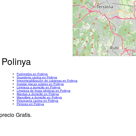
 Polinya
Fotógrafos en Polinya
Guardería canina en Polinya
Impermeabilización de cubiertas en Polinya
Instalar placas solares en Polinya
Limpieza a domicilio en Polinya
Limpieza de fosas sépticas en Polinya
Manitas a domicilio en Polinya
Maquillaje a domicilio en Polinya
Peluquería canina en Polinya
Pintores en Polinya
precio Gratis.