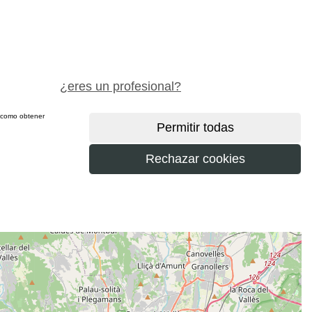
pide precio gratis
¿eres un profesional?
sí como obtener
más