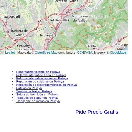
Leaflet
| Map data ©
OpenStreetMap
contributors,
CC-BY-SA
, Imagery ©
CloudMade
Poner tarima flotante en Polinya
Reforma integral de baño en Polinya
Reforma integral de cocina en Polinya
Reparación de calderas en Polinya
Reparación de electrodomésticos en Polinya
Rótulos en Polinya
Servicio de taxi en Polinya
Solera de hormigón en Polinya
Tabiques de pladur en Polinya
Transporte de motos en Polinya
Pide Precio Gratis