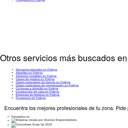
Otros servicios más buscados en
Abogados laborales en Polinya
Albañiles en Polinya
Asesores contables en Polinya
Clases de guitarra en Polinya
Clases particulares de francés en Polinya
Clases particulares de programación en Polinya
Cocineras a domicilio en Polinya
Construcción de casa en Polinya
Empresas de limpieza en Polinya
Fontaneros en Polinya
Encuentra los mejores profesionales de tu zona. Pide 
Premiados en