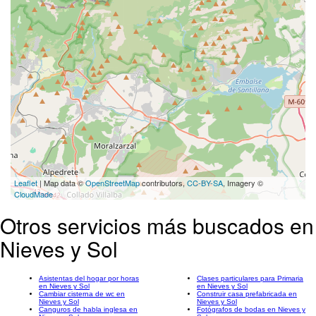
Leaflet
| Map data ©
OpenStreetMap
contributors,
CC-BY-SA
, Imagery ©
CloudMade
Otros servicios más buscados en
Nieves y Sol
Asistentas del hogar por horas
Clases particulares para Primaria
en Nieves y Sol
en Nieves y Sol
Cambiar cisterna de wc en
Construir casa prefabricada en
Nieves y Sol
Nieves y Sol
Canguros de habla inglesa en
Fotógrafos de bodas en Nieves y