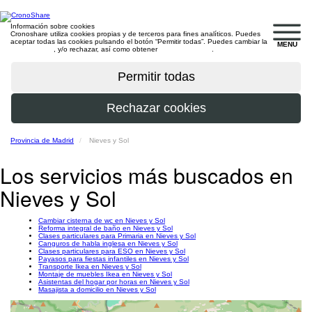
Información sobre cookies
Cronoshare utiliza cookies propias y de terceros para fines analíticos. Puedes
aceptar todas las cookies pulsando el botón “Permitir todas”. Puedes cambiar la
MENU
configuración
, y/o rechazar, así como obtener
más información
.
Provincia de Madrid
Nieves y Sol
Los servicios más buscados en
Nieves y Sol
Cambiar cisterna de wc en Nieves y Sol
Reforma integral de baño en Nieves y Sol
Clases particulares para Primaria en Nieves y Sol
Canguros de habla inglesa en Nieves y Sol
Clases particulares para ESO en Nieves y Sol
Payasos para fiestas infantiles en Nieves y Sol
Transporte Ikea en Nieves y Sol
Montaje de muebles Ikea en Nieves y Sol
Asistentas del hogar por horas en Nieves y Sol
Masajista a domicilio en Nieves y Sol