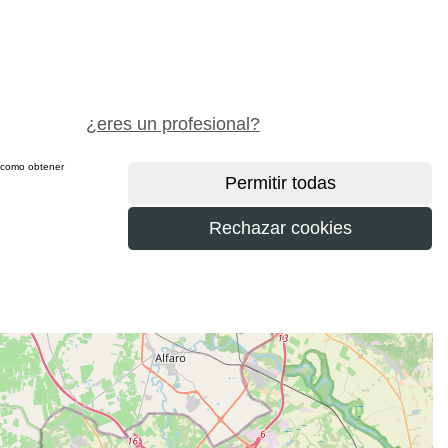
pide precio gratis
¿eres un profesional?
sí como obtener
más