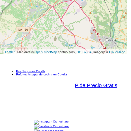
Leaflet
| Map data ©
OpenStreetMap
contributors,
CC-BY-SA
, Imagery ©
CloudMade
Psicólogos en Corella
Reforma integral de cocina en Corella
Pide Precio Gratis