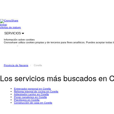
entrar
ofertas de trabajo
SERVICIOS
Información sobre cookies
Cronoshare utiliza cookies propias y de terceros para fines analíticos. Puedes aceptar todas 
información
.
Provincia de Navarra
Corella
Los servicios más buscados en C
Entrenador personal en Corella
Reforma integral de cocina en Corella
Adiestrador canino en Corella
Poner canalones en Corella
Psicólogos en Corella
Construcción de casa en Corella