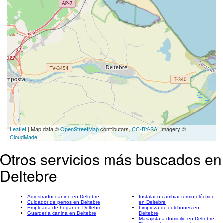
Leaflet
| Map data ©
OpenStreetMap
contributors,
CC-BY-SA
, Imagery ©
CloudMade
Otros servicios más buscados en
Deltebre
Adiestrador canino en Deltebre
Instalar o cambiar termo eléctrico
Cuidador de perros en Deltebre
en Deltebre
Empleada de hogar en Deltebre
Limpieza de colchones en
Guardería canina en Deltebre
Deltebre
Masajista a domicilio en Deltebre