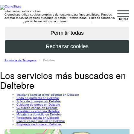
Información sobre cookies
Cronoshare utiliza cookies propias y de terceros para fines analíticos. Puedes
aceptar todas las cookies pulsando el botón “Permitir todas”. Puedes cambiar la
MENU
configuración
, y/o rechazar, así como obtener
más información
.
Provincia de Tarragona
Deltebre
Los servicios más buscados en
Deltebre
Instalar o cambiar termo eléctrico en Deltebre
Poda de palmeras en Deltebre
Solera de hormigón en Deltebre
Cuidador de perros en Deltebre
Guardería canina en Deltebre
Adiestrador canino en Deltebre
Masajista a domicilio en Deltebre
Residencia canina en Deltebre
Plantar césped natural en Deltebre
Empleada de hogar en Deltebre