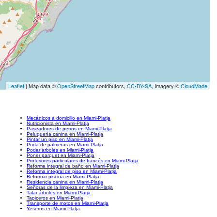
Leaflet
| Map data ©
OpenStreetMap
contributors,
CC-BY-SA
, Imagery ©
CloudMade
Mecánicos a domicilio en Miami-Platja
Nutricionista en Miami-Platja
Paseadores de perros en Miami-Platja
Peluquería canina en Miami-Platja
Pintar un piso en Miami-Platja
Poda de palmeras en Miami-Platja
Podar árboles en Miami-Platja
Poner parquet en Miami-Platja
Profesores particulares de francés en Miami-Platja
Reforma integral de baño en Miami-Platja
Reforma integral de piso en Miami-Platja
Reformar piscina en Miami-Platja
Residencia canina en Miami-Platja
Señoras de la limpieza en Miami-Platja
Talar árboles en Miami-Platja
Tapiceros en Miami-Platja
Transporte de motos en Miami-Platja
Yeseros en Miami-Platja