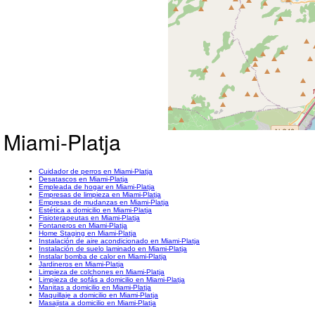
 Miami-Platja
Cuidador de perros en Miami-Platja
Desatascos en Miami-Platja
Empleada de hogar en Miami-Platja
Empresas de limpieza en Miami-Platja
Empresas de mudanzas en Miami-Platja
Estética a domicilio en Miami-Platja
Fisioterapeutas en Miami-Platja
Fontaneros en Miami-Platja
Home Staging en Miami-Platja
Instalación de aire acondicionado en Miami-Platja
Instalación de suelo laminado en Miami-Platja
Instalar bomba de calor en Miami-Platja
Jardineros en Miami-Platja
Limpieza de colchones en Miami-Platja
Limpieza de sofás a domicilio en Miami-Platja
Manitas a domicilio en Miami-Platja
Maquillaje a domicilio en Miami-Platja
Masajista a domicilio en Miami-Platja