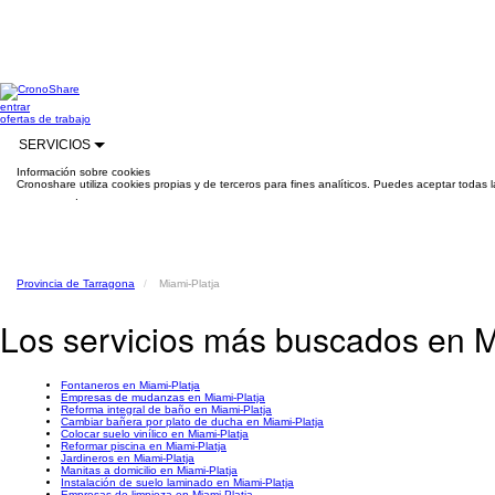
entrar
ofertas de trabajo
SERVICIOS
Información sobre cookies
Cronoshare utiliza cookies propias y de terceros para fines analíticos. Puedes aceptar todas 
información
.
Provincia de Tarragona
Miami-Platja
Los servicios más buscados en M
Fontaneros en Miami-Platja
Empresas de mudanzas en Miami-Platja
Reforma integral de baño en Miami-Platja
Cambiar bañera por plato de ducha en Miami-Platja
Colocar suelo vinílico en Miami-Platja
Reformar piscina en Miami-Platja
Jardineros en Miami-Platja
Manitas a domicilio en Miami-Platja
Instalación de suelo laminado en Miami-Platja
Empresas de limpieza en Miami-Platja