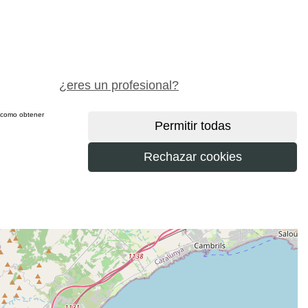
pide precio gratis
¿eres un profesional?
sí como obtener
más