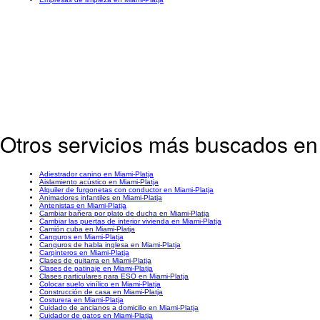
Otros servicios más buscados en
Adiestrador canino en Miami-Platja
Aislamiento acústico en Miami-Platja
Alquiler de furgonetas con conductor en Miami-Platja
Animadores infantiles en Miami-Platja
Antenistas en Miami-Platja
Cambiar bañera por plato de ducha en Miami-Platja
Cambiar las puertas de interior vivienda en Miami-Platja
Camión cuba en Miami-Platja
Canguros en Miami-Platja
Canguros de habla inglesa en Miami-Platja
Carpinteros en Miami-Platja
Clases de guitarra en Miami-Platja
Clases de patinaje en Miami-Platja
Clases particulares para ESO en Miami-Platja
Colocar suelo vinílico en Miami-Platja
Construcción de casa en Miami-Platja
Costurera en Miami-Platja
Cuidado de ancianos a domicilio en Miami-Platja
Cuidador de gatos en Miami-Platja