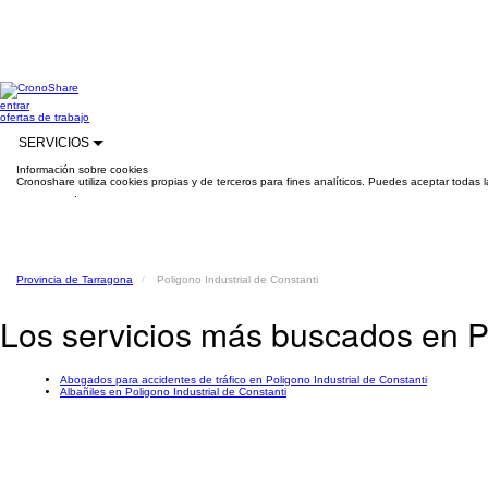
entrar
ofertas de trabajo
SERVICIOS
Información sobre cookies
Cronoshare utiliza cookies propias y de terceros para fines analíticos. Puedes aceptar todas 
información
.
Provincia de Tarragona
Poligono Industrial de Constanti
Los servicios más buscados en Po
Abogados para accidentes de tráfico en Poligono Industrial de Constanti
Albañiles en Poligono Industrial de Constanti