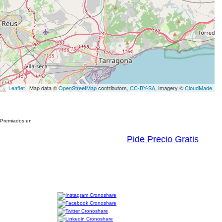
Leaflet
| Map data ©
OpenStreetMap
contributors,
CC-BY-SA
, Imagery ©
CloudMade
Premiados en
Pide Precio Gratis