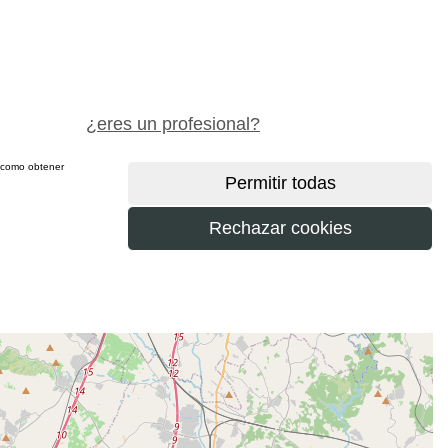
pide precio gratis
¿eres un profesional?
sí como obtener
más