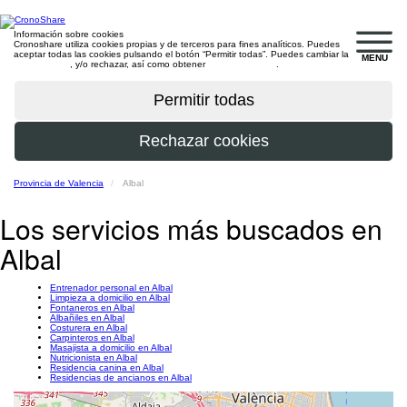
Información sobre cookies
Cronoshare utiliza cookies propias y de terceros para fines analíticos. Puedes
aceptar todas las cookies pulsando el botón “Permitir todas”. Puedes cambiar la
MENU
configuración
, y/o rechazar, así como obtener
más información
.
Provincia de Valencia
Albal
Los servicios más buscados en
Albal
Entrenador personal en Albal
Limpieza a domicilio en Albal
Fontaneros en Albal
Albañiles en Albal
Costurera en Albal
Carpinteros en Albal
Masajista a domicilio en Albal
Nutricionista en Albal
Residencia canina en Albal
Residencias de ancianos en Albal