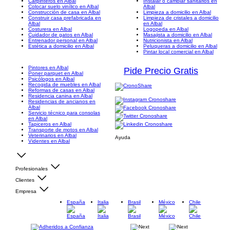
Carpinteros en Albal
Instalar o cambiar sanitarios en
Colocar suelo vinílico en Albal
Albal
Construcción de casa en Albal
Limpieza a domicilio en Albal
Construir casa prefabricada en
Limpieza de cristales a domicilio
Albal
en Albal
Costurera en Albal
Logopeda en Albal
Cuidador de gatos en Albal
Masajista a domicilio en Albal
Entrenador personal en Albal
Nutricionista en Albal
Estética a domicilio en Albal
Peluqueras a domicilio en Albal
Pintar local comercial en Albal
Pintores en Albal
Pide Precio Gratis
Poner parquet en Albal
Psicólogos en Albal
Recogida de muebles en Albal
Reformas de casas en Albal
Residencia canina en Albal
Residencias de ancianos en
Albal
Servicio técnico para consolas
en Albal
Tapiceros en Albal
Transporte de motos en Albal
Veterinarios en Albal
Ayuda
Videntes en Albal
Profesionales
Clientes
Empresa
España
Italia
Brasil
México
Chile