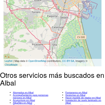
Leaflet
| Map data ©
OpenStreetMap
contributors,
CC-BY-SA
, Imagery ©
CloudMade
Otros servicios más buscados en
Albal
Abogados en Albal
Fontaneros en Albal
Acompañamiento para personas
Gestorías en Albal
mayores en Albal
Hacer mueble de pladur en Albal
Acupuntura en Albal
Instalación de suelo laminado en
Albañiles en Albal
Albal