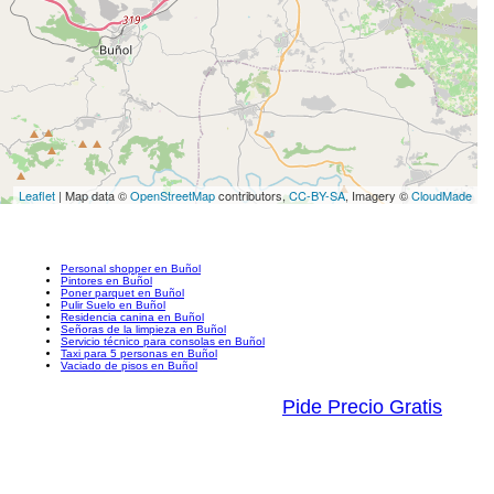
Leaflet
| Map data ©
OpenStreetMap
contributors,
CC-BY-SA
, Imagery ©
CloudMade
Personal shopper en Buñol
Pintores en Buñol
Poner parquet en Buñol
Pulir Suelo en Buñol
Residencia canina en Buñol
Señoras de la limpieza en Buñol
Servicio técnico para consolas en Buñol
Taxi para 5 personas en Buñol
Vaciado de pisos en Buñol
Pide Precio Gratis