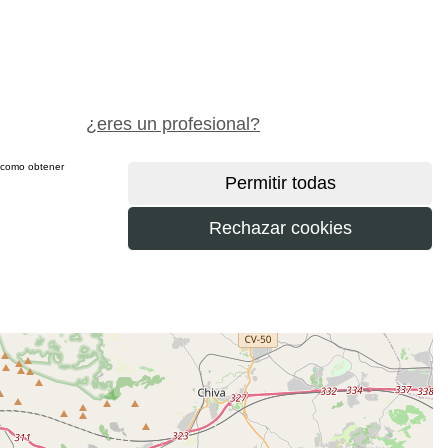
pide precio gratis
¿eres un profesional?
sí como obtener
más