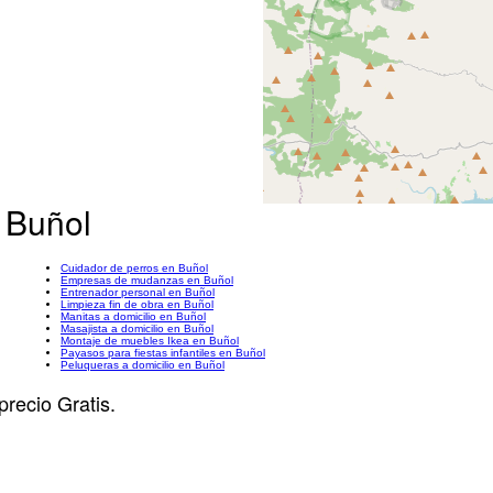
 Buñol
Cuidador de perros en Buñol
Empresas de mudanzas en Buñol
Entrenador personal en Buñol
Limpieza fin de obra en Buñol
Manitas a domicilio en Buñol
Masajista a domicilio en Buñol
Montaje de muebles Ikea en Buñol
Payasos para fiestas infantiles en Buñol
Peluqueras a domicilio en Buñol
precio Gratis.