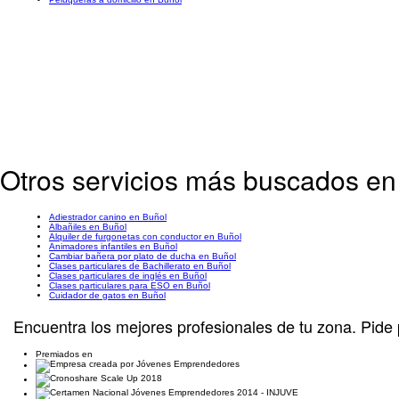
Otros servicios más buscados en
Adiestrador canino en Buñol
Albañiles en Buñol
Alquiler de furgonetas con conductor en Buñol
Animadores infantiles en Buñol
Cambiar bañera por plato de ducha en Buñol
Clases particulares de Bachillerato en Buñol
Clases particulares de inglés en Buñol
Clases particulares para ESO en Buñol
Cuidador de gatos en Buñol
Encuentra los mejores profesionales de tu zona. Pide 
Premiados en