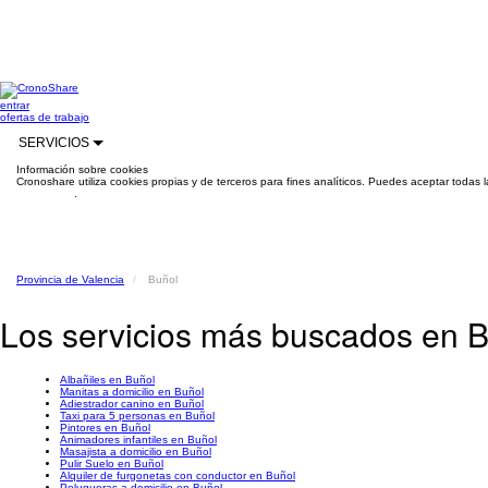
entrar
ofertas de trabajo
SERVICIOS
Información sobre cookies
Cronoshare utiliza cookies propias y de terceros para fines analíticos. Puedes aceptar todas 
información
.
Provincia de Valencia
Buñol
Los servicios más buscados en 
Albañiles en Buñol
Manitas a domicilio en Buñol
Adiestrador canino en Buñol
Taxi para 5 personas en Buñol
Pintores en Buñol
Animadores infantiles en Buñol
Masajista a domicilio en Buñol
Pulir Suelo en Buñol
Alquiler de furgonetas con conductor en Buñol
Peluqueras a domicilio en Buñol