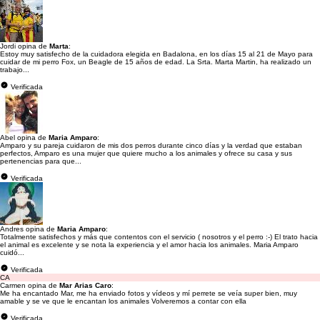
Jordi opina de
Marta
:
Estoy muy satisfecho de la cuidadora elegida en Badalona, en los días 15 al 21 de Mayo para
cuidar de mi perro Fox, un Beagle de 15 años de edad. La Srta. Marta Martin, ha realizado un
trabajo...
Verificada
Abel opina de
Maria Amparo
:
Amparo y su pareja cuidaron de mis dos perros durante cinco días y la verdad que estaban
perfectos, Amparo es una mujer que quiere mucho a los animales y ofrece su casa y sus
pertenencias para que...
Verificada
Andres opina de
Maria Amparo
:
Totalmente satisfechos y más que contentos con el servicio ( nosotros y el perro :-) El trato hacia
el animal es excelente y se nota la experiencia y el amor hacia los animales. Maria Amparo
cuidó...
Verificada
CA
Carmen opina de
Mar Arias Caro
:
Me ha encantado Mar, me ha enviado fotos y vídeos y mí perrete se veía super bien, muy
amable y se ve que le encantan los animales Volveremos a contar con ella
Verificada