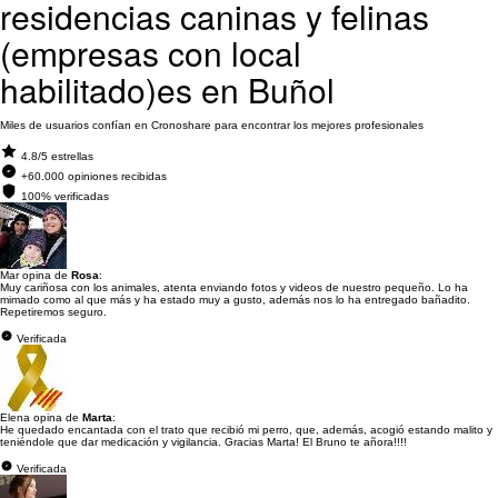
residencias caninas y felinas
(empresas con local
habilitado)es en Buñol
Miles de usuarios confían en Cronoshare para encontrar los mejores profesionales
4.8/5 estrellas
+60.000 opiniones recibidas
100% verificadas
Mar opina de
Rosa
:
Muy cariñosa con los animales, atenta enviando fotos y videos de nuestro pequeño. Lo ha
mimado como al que más y ha estado muy a gusto, además nos lo ha entregado bañadito.
Repetiremos seguro.
Verificada
Elena opina de
Marta
:
He quedado encantada con el trato que recibió mi perro, que, además, acogió estando malito y
teniéndole que dar medicación y vigilancia. Gracias Marta! El Bruno te añora!!!!
Verificada