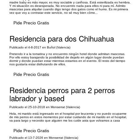
madre baby es más mayor, es muy sociable y cariñosa. Está esterilizada es hembra.
Y mi situación es desesperada. No encuentro nada para ellos ni para mí. Admito
mascotas para alquilar cuando digo tengo dos gatos como el humo. Es mi primera
vez que voy a contratar este servicio, no sé muy bien cómo...
Pide Precio Gratis
Residencia para dos Chihuahua
Publicado el 4-8-2017 en Buñol (Valencia)
Pretendo ir a la tomatina y no encuentro ningún hotel donde admitan mascotas.
Por ello estoy barajando la posibilidad de dejarlo en algún lugar donde puedan
dormir y donde puedan estar mientras estamos en el evento. El resto del tiempo
nos gustaría estar disfrutando de ellos.
Pide Precio Gratis
Residencia perros para 2 perros
labrador y based
Publicado el 25-10-2018 en Monserrat (Valencia)
Hola, mi marido está ingresado en el hospital por leucemia y no puedo ocuparme
de mis perros en estos momentos por estar cuidando de mi marido en el hospital,
va para largo y necesito que alguien me los cuide asta que volvamos a casa
Pide Precio Gratis
Publicado el 13-7-2026 en Monserrat (Valencia)