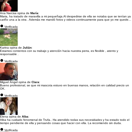
Ana Narcisa opina de
María
:
Maria, ha tratado de maravilla a mi pequeñaja.Al despedirse de ella se notaba que se tenían ya
cariño una a la otra . Además me mandó fotos y videos continuamente para que yo me quede...
Verificada
Karina opina de
Julián
:
Estamos contentos con su trabajo y atención hacia nuestra perra, es flexible , atento y
responsable .
Verificada
Miguel Ángel opina de
Clara
:
Bueno profesional, se que mi mascota estuvo en buenas manos, relación en calidad precio un
OK.
Verificada
Elena opina de
Alba
:
Alba ha cuidado fenomenal de Trufa.. Ha atendido todas sus necesidades y ha estado todo el
tiempo pendiente de ella y pensando cosas que hacer con ella. La recomiendo sin duda.
Verificada