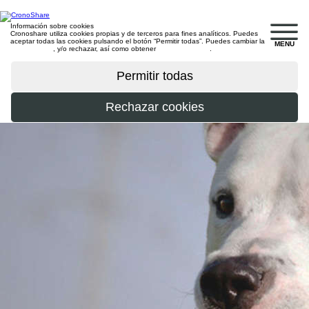
Información sobre cookies
Cronoshare utiliza cookies propias y de terceros para fines analíticos. Puedes
aceptar todas las cookies pulsando el botón “Permitir todas”. Puedes cambiar la
MENU
configuración
, y/o rechazar, así como obtener
más información
.