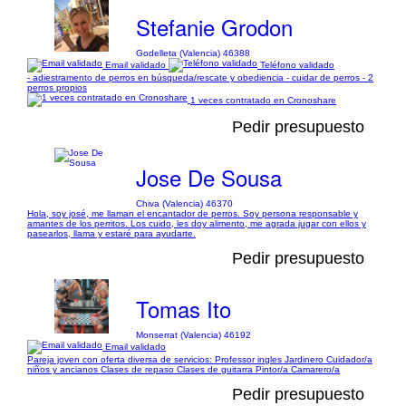
Stefanie Grodon
Godelleta (Valencia) 46388
Email validado
Teléfono validado
- adiestramento de perros en búsqueda/rescate y obediencia - cuidar de perros - 2
perros propios
1 veces contratado en Cronoshare
Pedir presupuesto
Jose De Sousa
Chiva (Valencia) 46370
Hola, soy josé, me llaman el encantador de perros. Soy persona responsable y
amantes de los perritos. Los cuido, les doy alimento, me agrada jugar con ellos y
pasearlos, llama y estaré para ayudarte.
Pedir presupuesto
Tomas Ito
Monserrat (Valencia) 46192
Email validado
Pareja joven con oferta diversa de servicios: Professor ingles Jardinero Cuidador/a
niños y ancianos Clases de repaso Clases de guitarra Pintor/a Camarero/a
Pedir presupuesto