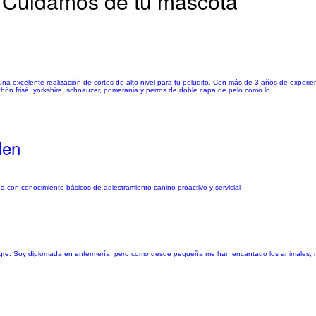
| Cuidamos de tu mascota
una excelente realización de cortes de alto nivel para tu peludito. Con más de 3 años de experie
chón frisé, yorkshire, schnauzer, pomerania y perros de doble capa de pelo como lo...
len
a con conocimiento básicos de adiestramiento canino proactivo y servicial
alegre. Soy diplomada en enfermería, pero como desde pequeña me han encantado los animales, 