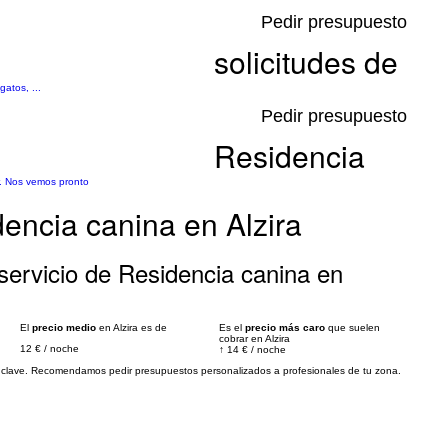
Pedir presupuesto
solicitudes de
atos, ...
Pedir presupuesto
Residencia
ar. Nos vemos pronto
encia canina en Alzira
servicio de Residencia canina en
El
precio medio
en Alzira es de
Es el
precio más caro
que suelen
cobrar en Alzira
12 €
/
noche
↑
14 €
/
noche
es clave. Recomendamos pedir presupuestos personalizados a profesionales de tu zona.