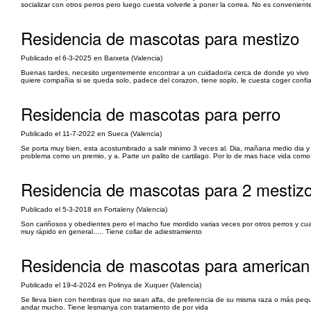
socializar con otros perros pero luego cuesta volverle a poner la correa. No es convenien
Residencia de mascotas para mestizo
Publicado el 6-3-2025 en Barxeta (Valencia)
Buenas tardes, necesito urgentemente encontrar a un cuidador/a cerca de donde yo vivo p
quiere compañia si se queda solo, padece del corazon, tiene soplo, le cuesta coger conf
Residencia de mascotas para perro
Publicado el 11-7-2022 en Sueca (Valencia)
Se porta muy bien, esta acostumbrado a salir minimo 3 veces al. Dia, mañana medio dia y n
problema como un premio, y a. Parte un palito de cartilago. Por lo de mas hace vida como 
Residencia de mascotas para 2 mestiz
Publicado el 5-3-2018 en Fortaleny (Valencia)
Son cariñosos y obedientes pero el macho fue mordido varias veces por otros perros y c
muy rápido en general..... Tiene collar de adiestramiento
Residencia de mascotas para american
Publicado el 19-4-2024 en Polinya de Xuquer (Valencia)
Se lleva bien con hembras que no sean alfa, de preferencia de su misma raza o más pequeñ
andar mucho. Tiene lesmanya con tratamiento de por vida