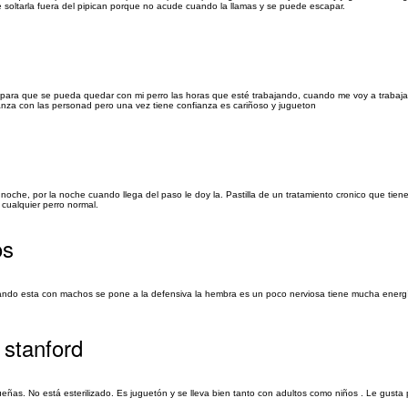
te soltarla fuera del pipican porque no acude cuando la llamas y se puede escapar.
ara que se pueda quedar con mi perro las horas que esté trabajando, cuando me voy a trabajar 
ianza con las personad pero una vez tiene confianza es cariñoso y jugueton
oche, por la noche cuando llega del paso le doy la. Pastilla de un tratamiento cronico que tiene,
cualquier perro normal.
os
uando esta con machos se pone a la defensiva la hembra es un poco nerviosa tiene mucha energ
 stanford
as. No está esterilizado. Es juguetón y se lleva bien tanto con adultos como niños . Le gusta p