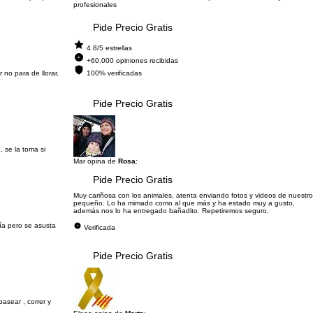
profesionales
Pide Precio Gratis
4.8/5 estrellas
+60.000 opiniones recibidas
no para de llorar,
100% verificadas
Pide Precio Gratis
 se la toma si
Mar opina de
Rosa
:
Pide Precio Gratis
Muy cariñosa con los animales, atenta enviando fotos y videos de nuestro
pequeño. Lo ha mimado como al que más y ha estado muy a gusto,
además nos lo ha entregado bañadito. Repetiremos seguro.
ía pero se asusta
Verificada
Pide Precio Gratis
asear , correr y