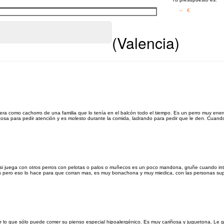
– €
(Valencia)
a como cachorro de una familia que lo tenía en el balcón todo el tiempo. Es un perro muy ener
osa para pedir atención y es molesto durante la comida, ladrando para pedir que le den. Cuando
si juega con otros perros con pelotas o palos o muñecos es un poco mandona, gruñe cuando int
os pero eso lo hace para que corran mas, es muy bonachona y muy miedica, con las personas sup
or lo que sólo puede comer su pienso especial hipoalergénico. Es muy cariñosa y juguetona. Le gu