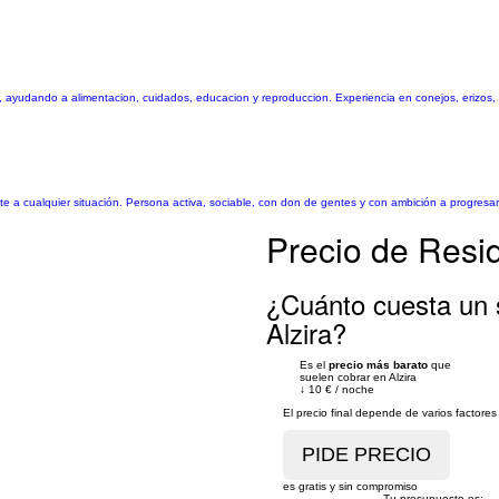
yudando a alimentacion, cuidados, educacion y reproduccion. Experiencia en conejos, erizos, g
nte a cualquier situación. Persona activa, sociable, con don de gentes y con ambición a progres
Precio de Resid
¿Cuánto cuesta un 
Alzira?
Es el
precio más barato
que
suelen cobrar en Alzira
↓
10 €
/
noche
El precio final depende de varios factor
es gratis y sin compromiso
Tu presupuesto es: