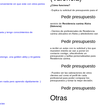
inconveniente en que este con otros perros
¿Cómo funciona?
- Explica tu solicitud de presupuesto para el
Pedir presupuesto
servicio de
Residencia canina Alzira
(Valencia)
.
- Cientos de profesionales de Residencia
naria y tengo conocimientos de
canina ubicados en Alzira y alrededores van
Pedir presupuesto
a recibir un aviso con tu solicitud y los que
muestren interés se van a poner en
contacto contigo, ofreciéndote un
presupuesto y tarifas personalizadas para
hotongo, una golden abby y mi gatota
Residencia canina.
Pedir presupuesto
- Puedes ver las valoraciones de otros
clientes así como el perfil de cada
profesional para poder comparar los
presupuestos y tomar la mejor decisión.
a en nada pero aprendo rápidamente :)
Pedir presupuesto
Otras
acias