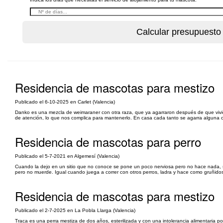
Residencia de mascotas para mestizo
Publicado el 6-10-2025 en Carlet (Valencia)
Danko es una mezcla de weimaraner con otra raza, que ya agarraron después de que vivier
de atención, lo que nos complica para mantenerlo. En casa cada tanto se agarra alguna c
Residencia de mascotas para perro
Publicado el 5-7-2021 en Algemesí (Valencia)
Cuando la dejo en un sitio que no conoce se pone un poco nerviosa pero no hace nada, 
pero no muerde. Igual cuando juega a correr con otros perros, ladra y hace como gruñid
Residencia de mascotas para mestizo
Publicado el 2-7-2025 en La Pobla Llarga (Valencia)
Traca es una perra mestiza de dos años, esterilizada y con una intolerancia alimentaria p