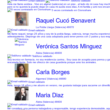
Email validado
Teléfono validado
Hola me llamo andrea . Vivo en alginet (valencia) en un piso , al lado de mi casa hay much
pero si no quereis la puedo dejar en casa mi auela esos dias. A mi familia y ami nos enca
5 veces contratado en Cronoshare
Raquel Cucó Benavent
La Pobla Llarga (Valencia) 46670
Email validado
Me llamo raquel, tengo 25 años y soy de la pobla llarga, valencia, tengo mucha experienci
adiestramiento. Dispongo de una casa adaptada para tener perros con 2 patios y sus respe
Verónica Santos Minguez
Alzira (Valencia) 46600
Teléfono validado
Soy tecnico en farmacia, no soy residencia canina.. Soy casa de acogida para perroa y g
rescatada fanta. Solo me ofrezco de casa guarderia porque amo los animales.
Carla Borges
Algemesí (Valencia) 46680
Email validado
Hola, tengo 16 años y me aburro en verano, me gustaria trabajar para sacarme un dinerill
Maria Diaz
Alzira (Valencia) 46600
Email validado
Me considero una persona trabajadora y responsable, tengo experiencia demostrable, aqui d