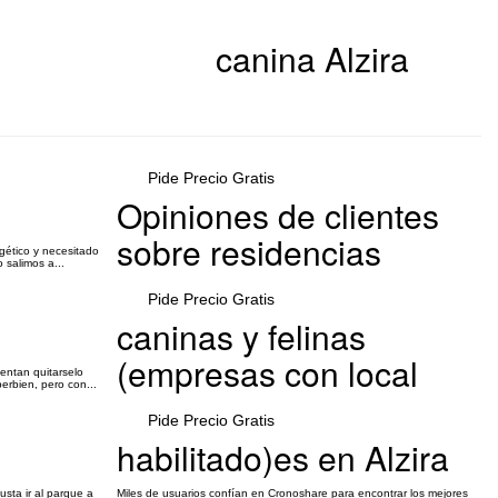
canina Alzira
Pide Precio Gratis
Opiniones de clientes
sobre residencias
gético y necesitado
 salimos a...
Pide Precio Gratis
caninas y felinas
(empresas con local
entan quitarselo
erbien, pero con...
Pide Precio Gratis
habilitado)es en Alzira
sta ir al parque a
Miles de usuarios confían en Cronoshare para encontrar los mejores