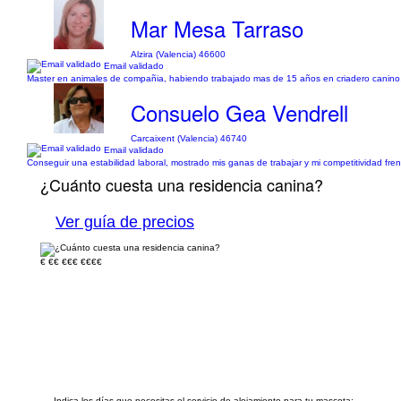
Mar Mesa Tarraso
Alzira (Valencia) 46600
Email validado
Master en animales de compañia, habiendo trabajado mas de 15 años en criadero canino, a
Consuelo Gea Vendrell
Carcaixent (Valencia) 46740
Email validado
Conseguir una estabilidad laboral, mostrado mis ganas de trabajar y mi competitividad fre
¿Cuánto cuesta una residencia canina?
Ver guía de precios
€
€€
€€€
€€€€
Indica los días que necesitas el servicio de alojamiento para tu mascota: