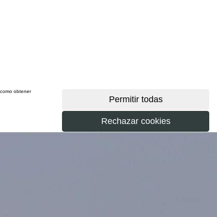
sí como obtener
más