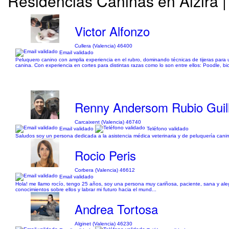
Residencias Caninas en Alzira 
Victor Alfonzo
Cullera (Valencia) 46400
Email validado
Peluquero canino con amplia experiencia en el rubro, dominando técnicas de tijeras para 
canina. Con experiencia en cortes para distintas razas como lo son entre ellos: Poodle, bi
Renny Andersom Rubio Guil
Carcaixent (Valencia) 46740
Email validado
Teléfono validado
Saludos soy un persona dedicada a la asistencia médica veterinaria y de peluquería canin
Rocio Peris
Corbera (Valencia) 46612
Email validado
Hola! me llamo rocío, tengo 25 años, soy una persona muy cariñosa, paciente, sana y 
conocimientos sobre ellos y labrar mi futuro hacia el mund...
Andrea Tortosa
Alginet (Valencia) 46230