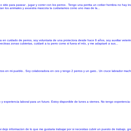
o sitio para pasear , jugar y correr con los perros . Tengo una perrita un cotker hembra no hay 
ntan los animales y avuestra mascota la cuidariamos como uno mas de la...
a en cuidado de perros, soy voluntaria de una protectora desde hace 6 años, soy auxiliar veteri
ctivas zonas cubiertas, cuidaré a tu perro como si fuera el mío, y me adaptaré a sus...
atos en mi pueblo.. Soy colaboradora en ces y tengo 2 perros y un gato.. Un cruce labrador mac
o y experiencia laboral para un futuro. Estoy disponible de lunes a viernes. No tengo experienci
ejo informacion de lo que me gustaria trabajar por si necesitas cubrir un puesto de trabajo, gr