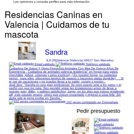
Lee opiniones y consulta perfiles para más información.
Residencias Caninas en
Valencia | Cuidamos de tu
mascota
Sandra
9,8 (36)
Valencia (Valencia) 46017 San Marcelino
Email validado
Teléfono validado
Cuidadora De Gatos Y Otros Pequeños Animales Con Mas De Quince Años De
Experiencia . Cuidadora de animales valencia.residencia" en hogar para gatos,
chinchillas, jerbos, cobayas y otros exoticos), ( En nuestro hogar, no cuidamos
perros , para ellos, ofrecemos servicio de paseos o hacemos visitas domicilio) __ Si
te vas de vacaciones y no puedes llevar a tu gatito, conejo o roedor...
José dice:
"Sandra es una gran profesional. Se noto cuanto ama a los gatos y el
cariñó con que los trata. Nos permitió visitar las instalaciones antes de llevar a
nuestro gato, Bilbo, y salimos satisfechos, luego, en los días que estuvo residiendo
allí, este pasado verano, vimos que estuvo encantado y regresó a casa feliz. Sin
duda vale la pena confiar en Sandra."
102 veces contratado en Cronoshare
Pedir presupuesto
Email validado
1/22
Teléfono validado