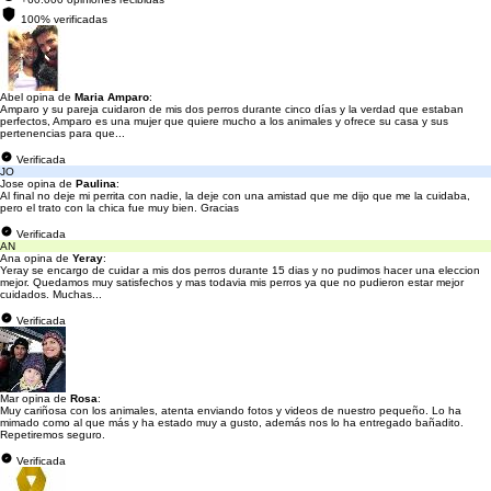
100% verificadas
Abel opina de
Maria Amparo
:
Amparo y su pareja cuidaron de mis dos perros durante cinco días y la verdad que estaban
perfectos, Amparo es una mujer que quiere mucho a los animales y ofrece su casa y sus
pertenencias para que...
Verificada
JO
Jose opina de
Paulina
:
Al final no deje mi perrita con nadie, la deje con una amistad que me dijo que me la cuidaba,
pero el trato con la chica fue muy bien. Gracias
Verificada
AN
Ana opina de
Yeray
:
Yeray se encargo de cuidar a mis dos perros durante 15 dias y no pudimos hacer una eleccion
mejor. Quedamos muy satisfechos y mas todavia mis perros ya que no pudieron estar mejor
cuidados. Muchas...
Verificada
Mar opina de
Rosa
:
Muy cariñosa con los animales, atenta enviando fotos y videos de nuestro pequeño. Lo ha
mimado como al que más y ha estado muy a gusto, además nos lo ha entregado bañadito.
Repetiremos seguro.
Verificada