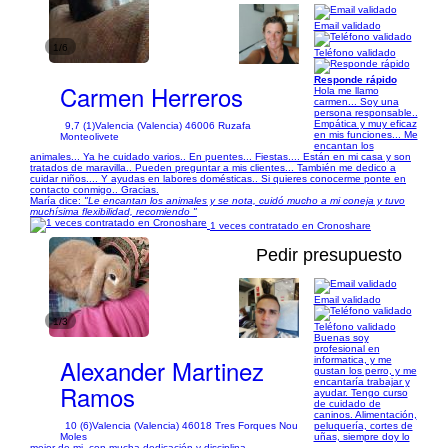
Email validado
1/6
Teléfono validado
Responde rápido
Carmen Herreros
Hola me llamo
carmen... Soy una
persona responsable..
Empática y muy eficaz
9,7 (1)
Valencia (Valencia) 46006 Ruzafa
en mis funciones... Me
Monteolivete
encantan los
animales... Ya he cuidado varios.. En puentes... Fiestas.... Están en mi casa y son
tratados de maravilla.. Pueden preguntar a mis clientes... También me dedico a
cuidar niños.... Y ayudas en labores domésticas.. Si quieres conocerme ponte en
contacto conmigo.. Gracias.
María dice:
"Le encantan los animales y se nota, cuidó mucho a mi coneja y tuvo
muchísima flexibilidad, recomiendo "
1 veces contratado en Cronoshare
Pedir presupuesto
Email validado
1/3
Teléfono validado
Buenas soy
profesional en
Alexander Martinez
informatica, y me
gustan los perro, y me
encantaría trabajar y
Ramos
ayudar. Tengo curso
de cuidado de
caninos. Alimentación,
10 (6)
Valencia (Valencia) 46018 Tres Forques Nou
peluquería, cortes de
Moles
uñas, siempre doy lo
mejor de mi, con mucha dedicación y disciplina.