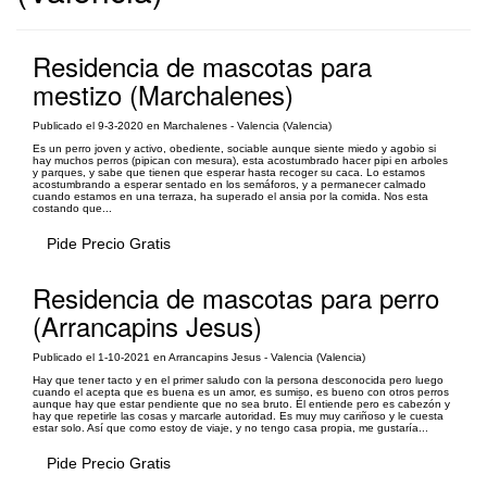
Residencia de mascotas para
mestizo (Marchalenes)
Publicado el 9-3-2020 en Marchalenes - Valencia (Valencia)
Es un perro joven y activo, obediente, sociable aunque siente miedo y agobio si
hay muchos perros (pipican con mesura), esta acostumbrado hacer pipi en arboles
y parques, y sabe que tienen que esperar hasta recoger su caca. Lo estamos
acostumbrando a esperar sentado en los semáforos, y a permanecer calmado
cuando estamos en una terraza, ha superado el ansia por la comida. Nos esta
costando que...
Pide Precio Gratis
Residencia de mascotas para perro
(Arrancapins Jesus)
Publicado el 1-10-2021 en Arrancapins Jesus - Valencia (Valencia)
Hay que tener tacto y en el primer saludo con la persona desconocida pero luego
cuando el acepta que es buena es un amor, es sumiso, es bueno con otros perros
aunque hay que estar pendiente que no sea bruto. Él entiende pero es cabezón y
hay que repetirle las cosas y marcarle autoridad. Es muy muy cariñoso y le cuesta
estar solo. Así que como estoy de viaje, y no tengo casa propia, me gustaría...
Pide Precio Gratis