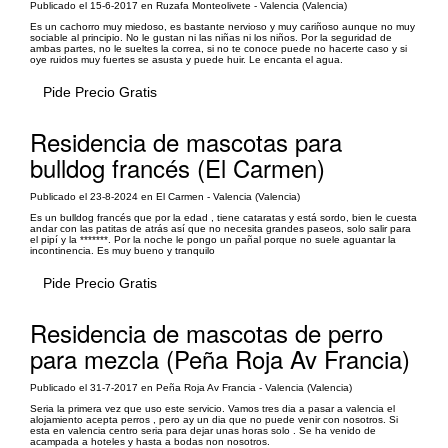
Publicado el 15-6-2017 en Ruzafa Monteolivete - Valencia (Valencia)
Es un cachorro muy miedoso, es bastante nervioso y muy cariñoso aunque no muy
sociable al principio. No le gustan ni las niñas ni los niños. Por la seguridad de
ambas partes, no le sueltes la correa, si no te conoce puede no hacerte caso y si
oye ruidos muy fuertes se asusta y puede huir. Le encanta el agua.
Pide Precio Gratis
Residencia de mascotas para
bulldog francés (El Carmen)
Publicado el 23-8-2024 en El Carmen - Valencia (Valencia)
Es un bulldog francés que por la edad , tiene cataratas y está sordo, bien le cuesta
andar con las patitas de atrás así que no necesita grandes paseos, solo salir para
el pipí y la *******. Por la noche le pongo un pañal porque no suele aguantar la
incontinencia. Es muy bueno y tranquilo
Pide Precio Gratis
Residencia de mascotas de perro
para mezcla (Peña Roja Av Francia)
Publicado el 31-7-2017 en Peña Roja Av Francia - Valencia (Valencia)
Seria la primera vez que uso este servicio. Vamos tres dia a pasar a valencia el
alojamiento acepta perros , pero ay un dia que no puede venir con nosotros. Si
esta en valencia centro seria para dejar unas horas solo . Se ha venido de
acampada a hoteles y hasta a bodas non nosotros.