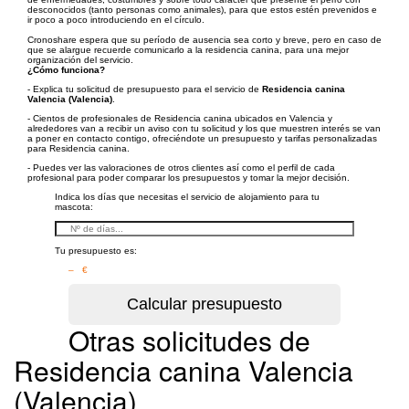
desconocidos (tanto personas como animales), para que estos estén prevenidos e
ir poco a poco introduciendo en el círculo.
Cronoshare espera que su período de ausencia sea corto y breve, pero en caso de
que se alargue recuerde comunicarlo a la residencia canina, para una mejor
organización del servicio.
¿Cómo funciona?
- Explica tu solicitud de presupuesto para el servicio de
Residencia canina
Valencia (Valencia)
.
- Cientos de profesionales de Residencia canina ubicados en Valencia y
alrededores van a recibir un aviso con tu solicitud y los que muestren interés se van
a poner en contacto contigo, ofreciéndote un presupuesto y tarifas personalizadas
para Residencia canina.
- Puedes ver las valoraciones de otros clientes así como el perfil de cada
profesional para poder comparar los presupuestos y tomar la mejor decisión.
Indica los días que necesitas el servicio de alojamiento para tu
mascota:
Tu presupuesto es:
– €
Otras solicitudes de
Residencia canina Valencia
(Valencia)