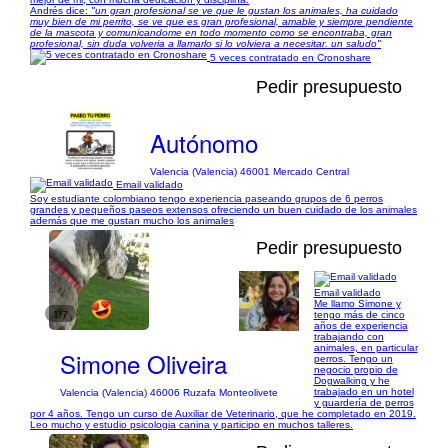
Andrés dice:
"un gran profesional se ve que le gustan los animales, ha cuidado
muy bien de mi perrito, se ve que es gran profesional, amable y siempre pendiente
de la mascota y comunicandome en todo momento como se encontraba, gran
profesional, sin duda volveria a llamarlo si lo volviera a necesitar. un saludo"
5 veces contratado en Cronoshare
Pedir presupuesto
Autónomo
Valencia (Valencia) 46001 Mercado Central
Email validado
Soy estudiante colombiano tengo experiencia paseando grupos de 6 perros
grandes y pequeños paseos extensos ofreciendo un buen cuidado de los animales
además que me gustan mucho los animales
Pedir presupuesto
Email validado
Me llamo Simone y
1/7
tengo más de cinco
años de experiencia
trabajando con
animales, en particular
Simone Oliveira
perros. Tengo un
negocio propio de
Dogwalking y he
trabajado en un hotel
Valencia (Valencia) 46006 Ruzafa Monteolivete
y guardería de perros
por 4 años. Tengo un curso de Auxiliar de Veterinario, que he completado en 2019.
Leo mucho y estudio psicologia canina y participo en muchos talleres.