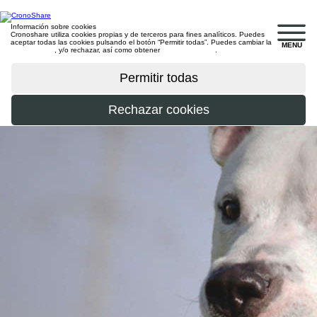
Información sobre cookies
Cronoshare utiliza cookies propias y de terceros para fines analíticos. Puedes
aceptar todas las cookies pulsando el botón “Permitir todas”. Puedes cambiar la
MENU
configuración
, y/o rechazar, así como obtener
más información
.