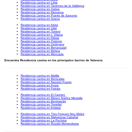
Residencia canina en Llíria
Residencia canina en Tavernes de la Valldigna
Residencia canina en Xativa
Residencia canina en Requena
Residencia canina en Puerto de Sagunto
Residencia canina en Sueca
Residencia canina en Alzira
Residencia canina en Utiel
Residencia canina en Torrent
Residencia canina en L' Eliana
Residencia canina en Aldaia
Residencia canina en Paterna
Residencia canina en Ontinyent
Residencia canina en Benaguasil
Residencia canina en Bétera
Residencia canina en Moncada
Encuentra Residencia canina en los principales barrios de Valencia
Residencia canina en Malilla
Residencia canina en Benicalap
Residencia canina en Nazaret Puerto
Residencia canina en Ayora
Residencia canina en Patraix
Residencia canina en El Carmen
Residencia canina en Blasco Ibáñez Mestalla
Residencia canina en Benimaclet
Residencia canina en Torrefiel
Residencia canina en Amistat
Residencia canina en Tres Forques Nou Moles
Residencia canina en Malvarrosa Cabañal
Residencia canina en La Pechina
Residencia canina en Ruzafa Monteolivete