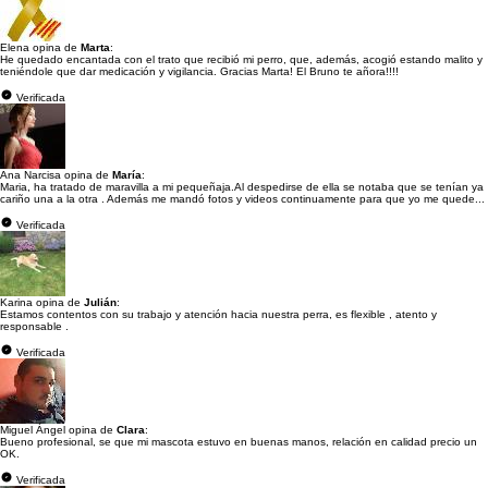
Elena opina de
Marta
:
He quedado encantada con el trato que recibió mi perro, que, además, acogió estando malito y
teniéndole que dar medicación y vigilancia. Gracias Marta! El Bruno te añora!!!!
Verificada
Ana Narcisa opina de
María
:
Maria, ha tratado de maravilla a mi pequeñaja.Al despedirse de ella se notaba que se tenían ya
cariño una a la otra . Además me mandó fotos y videos continuamente para que yo me quede...
Verificada
Karina opina de
Julián
:
Estamos contentos con su trabajo y atención hacia nuestra perra, es flexible , atento y
responsable .
Verificada
Miguel Ángel opina de
Clara
:
Bueno profesional, se que mi mascota estuvo en buenas manos, relación en calidad precio un
OK.
Verificada