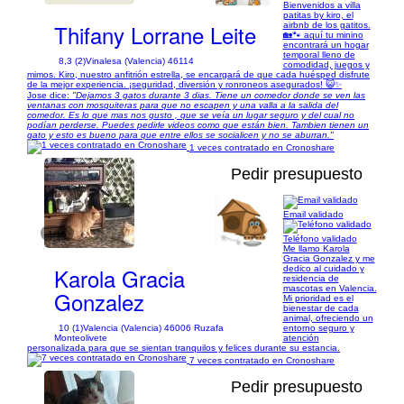
Bienvenidos a villa
patitas by kiro, el
Thifany Lorrane Leite
airbnb de los gatitos.
🏡🐾 aquí tu minino
encontrará un hogar
temporal lleno de
8,3 (2)
Vinalesa (Valencia) 46114
comodidad, juegos y
mimos. Kiro, nuestro anfitrión estrella, se encargará de que cada huésped disfrute
de la mejor experiencia. ¡seguridad, diversión y ronroneos asegurados! 😺✨
Jose dice:
"Dejamos 3 gatos durante 3 dias. Tiene un comedor donde se ven las
ventanas con mosquiteras para que no escapen y una valla a la salida del
comedor. Es lo que mas nos gusto , que se veía un lugar seguro y del cual no
podían perderse. Puedes pedirle videos como que están bien. Tambien tienen un
gato y esto es bueno para que entre ellos se socialicen y no se aburran."
1 veces contratado en Cronoshare
Pedir presupuesto
Email validado
1/16
Teléfono validado
Me llamo Karola
Gracia Gonzalez y me
Karola Gracia
dedico al cuidado y
residencia de
mascotas en Valencia.
Gonzalez
Mi prioridad es el
bienestar de cada
animal, ofreciendo un
10 (1)
Valencia (Valencia) 46006 Ruzafa
entorno seguro y
Monteolivete
atención
personalizada para que se sientan tranquilos y felices durante su estancia.
7 veces contratado en Cronoshare
Pedir presupuesto