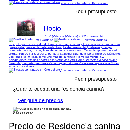
4 veces contratado en Cronoshare
Pedir presupuesto
Rocio
10 (1)
Valencia (Valencia) 46020 Benimaclet
Email validado
Teléfono validado
Soy peluquera canina desde hace dos años y medio y hace seis meses me abrí mi
propia peluqueria en la calle emilio baró,82 de benimaclet ( valencia ). Tengo
guardería de dia, noche, fines de semana, meses, etc.. Tanto tiempo requiera el
cliente. Puedo ir a recoger al perrito a cualquier sitio, no importa limite de kilómetros.
Los tengo en mi casa como uno más de la familia y si yo me vengo a...
Sandra dice:
"Mis dos perritas estuvieron con ella 4 días. Volvieron a casa súper
tranquilas, se nota que han estado muy agusto. No dudaré en dejarlas con Rocío
en otras ocasiones"
3 veces contratado en Cronoshare
Pedir presupuesto
¿Cuánto cuesta una residencia canina?
Ver guía de precios
€
€€
€€€
€€€€
Precio de Residencia canina