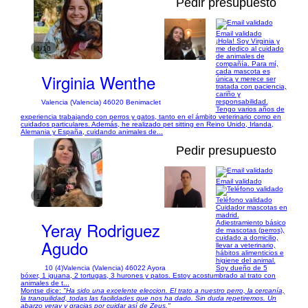
Pedir presupuesto
Email validado
¡Hola! Soy Virginia y
1/10
me dedico al cuidado
de animales de
compañía. Para mí,
cada mascota es
Virginia Wenthe
única y merece ser
tratada con paciencia,
cariño y
responsabilidad.
Valencia (Valencia) 46020 Benimaclet
Tengo varios años de
experiencia trabajando con perros y gatos, tanto en el ámbito veterinario como en
cuidados particulares. Además, he realizado pet sitting en Reino Unido, Irlanda,
Alemania y España, cuidando animales de...
Pedir presupuesto
Email validado
1/10
Teléfono validado
Cuidador mascotas en
madrid.
Yeray Rodriguez
Adiestramiento básico
de mascotas (perros),
cuidado a domicilio,
Agudo
llevar a veterinario,
hábitos alimenticios e
higiene del animal.
10 (4)
Valencia (Valencia) 46022 Ayora
Soy dueño de 5
bóxer, 1 iguana, 2 tortugas, 3 hurones y patos. Estoy acostumbrado al trato con
animales de t...
Montse dice:
"Ha sido una excelente eleccion. El trato a nuestro perro, la cercanía,
la tranquilidad, todas las facilidades que nos ha dado. Sin duda repetiremos. Un
abarzo yeray y gracias por cuidar así de Zeus."