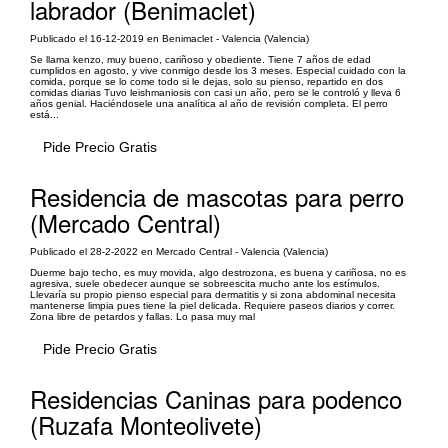
labrador (Benimaclet)
Publicado el 16-12-2019 en Benimaclet - Valencia (Valencia)
Se llama kenzo, muy bueno, cariñoso y obediente. Tiene 7 años de edad
cumplidos en agosto, y vive conmigo desde los 3 meses. Especial cuidado con la
comida, porque se lo come todo si le dejas, solo su pienso, repartido en dos
comidas diarias Tuvo leishmaniosis con casi un año, pero se le controló y lleva 6
años genial. Haciéndosele una analítica al año de revisión completa. El perro
está...
Pide Precio Gratis
Residencia de mascotas para perro
(Mercado Central)
Publicado el 28-2-2022 en Mercado Central - Valencia (Valencia)
Duerme bajo techo, es muy movida, algo destrozona, es buena y cariñosa, no es
agresiva, suele obedecer aunque se sobreescita mucho ante los estímulos.
Llevaría su propio pienso especial para dermatitis y si zona abdominal necesita
mantenerse limpia pues tiene la piel delicada. Requiere paseos diarios y correr.
Zona libre de petardos y fallas. Lo pasa muy mal
Pide Precio Gratis
Residencias Caninas para podenco
(Ruzafa Monteolivete)