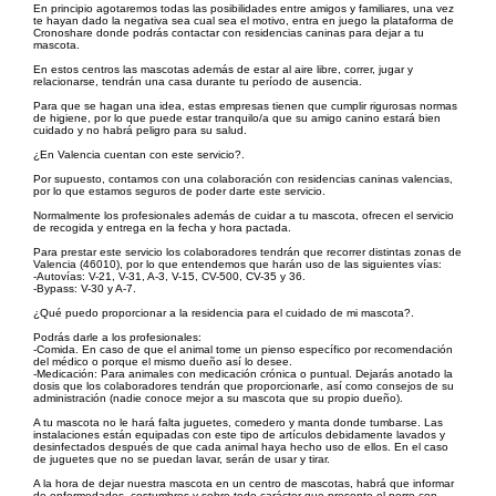
En principio agotaremos todas las posibilidades entre amigos y familiares, una vez
te hayan dado la negativa sea cual sea el motivo, entra en juego la plataforma de
Cronoshare donde podrás contactar con residencias caninas para dejar a tu
mascota.
En estos centros las mascotas además de estar al aire libre, correr, jugar y
relacionarse, tendrán una casa durante tu período de ausencia.
Para que se hagan una idea, estas empresas tienen que cumplir rigurosas normas
de higiene, por lo que puede estar tranquilo/a que su amigo canino estará bien
cuidado y no habrá peligro para su salud.
¿En Valencia cuentan con este servicio?.
Por supuesto, contamos con una colaboración con residencias caninas valencias,
por lo que estamos seguros de poder darte este servicio.
Normalmente los profesionales además de cuidar a tu mascota, ofrecen el servicio
de recogida y entrega en la fecha y hora pactada.
Para prestar este servicio los colaboradores tendrán que recorrer distintas zonas de
Valencia (46010), por lo que entendemos que harán uso de las siguientes vías:
-Autovías: V-21, V-31, A-3, V-15, CV-500, CV-35 y 36.
-Bypass: V-30 y A-7.
¿Qué puedo proporcionar a la residencia para el cuidado de mi mascota?.
Podrás darle a los profesionales:
-Comida. En caso de que el animal tome un pienso específico por recomendación
del médico o porque el mismo dueño así lo desee.
-Medicación: Para animales con medicación crónica o puntual. Dejarás anotado la
dosis que los colaboradores tendrán que proporcionarle, así como consejos de su
administración (nadie conoce mejor a su mascota que su propio dueño).
A tu mascota no le hará falta juguetes, comedero y manta donde tumbarse. Las
instalaciones están equipadas con este tipo de artículos debidamente lavados y
desinfectados después de que cada animal haya hecho uso de ellos. En el caso
de juguetes que no se puedan lavar, serán de usar y tirar.
A la hora de dejar nuestra mascota en un centro de mascotas, habrá que informar
de enfermedades, costumbres y sobre todo carácter que presente el perro con