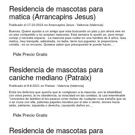
Residencia de mascotas para
matica (Arrancapins Jesus)
Publicado el 17-10-2024 en Arrancapins Jesus - Valencia (Valencia)
Buenas. Quiero ayudar a un amigo que esta buscando un piso y por ahora vive en
un piso compartido y no aceptan mascotas. Esta semana lo ayudo yo, pero tengo
conejo y necesita espacio . La mascota para cuidar en una hembra de 4 años, raza
matica, muy tranquila, adiestrada, no ladra, tiene sus juguetes, le proporciona
comida , es un encanto. Quisiera saber que presupuesto le puede hacer,...
Pide Precio Gratis
Residencia de mascotas para
caniche mediano (Patraix)
Publicado el 9-8-2021 en Patraix - Valencia (Valencia)
Entre los defectos que querría que le corrigiesen a la mascota, son la irritabilidad
con otros perros, la no obediencia, la voracidad en las comidas, la casi interminable
"conciertos de ladridos el los paseos como motivo de cualquier cosa extraña que ve
o se cruza con ella, palomas papeles movidos por el aire o viento, tirones hacia
atrás, adelante, izquierda o derecha, causando daños en...
Pide Precio Gratis
Residencia de mascotas para