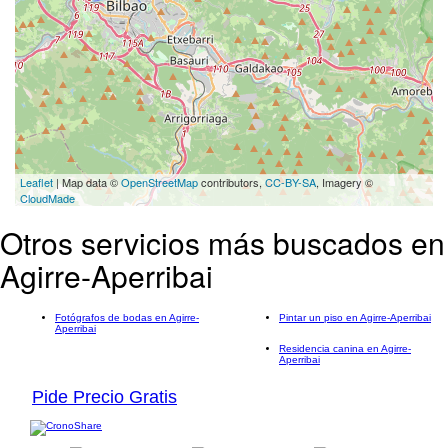
Leaflet
| Map data ©
OpenStreetMap
contributors,
CC-BY-SA
, Imagery ©
CloudMade
Otros servicios más buscados en
Agirre-Aperribai
Fotógrafos de bodas en Agirre-
Pintar un piso en Agirre-Aperribai
Aperribai
Residencia canina en Agirre-
Aperribai
Pide Precio Gratis