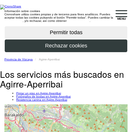
Información sobre cookies
Cronoshare utiliza cookies propias y de terceros para fines analíticos. Puedes
aceptar todas las cookies pulsando el botón “Permitir todas”. Puedes cambiar la
MENU
configuración
, y/o rechazar, así como obtener
más información
.
Provincia de Vizcaya
Agirre-Aperribai
Los servicios más buscados en
Agirre-Aperribai
Pintar un piso en Agirre-Aperribai
Fotógrafos de bodas en Agirre-Aperribai
Residencia canina en Agirre-Aperribai