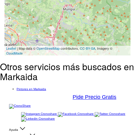
Leaflet
| Map data ©
OpenStreetMap
contributors,
CC-BY-SA
, Imagery ©
CloudMade
Otros servicios más buscados en
Markaida
Pintores en Markaida
Pide Precio Gratis
Ayuda